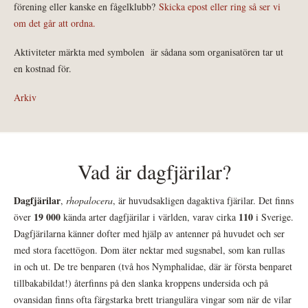
förening eller kanske en fågelklubb?
Skicka epost eller ring så ser vi
om det går att ordna.
Aktiviteter märkta med symbolen
är sådana som organisatören tar ut
en kostnad för.
Arkiv
Vad är dagfjärilar?
Dagfjärilar
,
rhopalocera
, är huvudsakligen dagaktiva fjärilar. Det finns
19 000
110
över
kända arter dagfjärilar i världen, varav cirka
i Sverige.
Dagfjärilarna känner dofter med hjälp av antenner på huvudet och ser
med stora facettögon. Dom äter nektar med sugsnabel, som kan rullas
in och ut. De tre benparen (två hos Nymphalidae, där är första benparet
tillbakabildat!) återfinns på den slanka kroppens undersida och på
ovansidan finns ofta färgstarka brett triangulära vingar som när de vilar