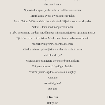
särdrag</span>
Spanska kamgräsfjärilar hotas av allt torrare somrar
Mikroklimat avgör utvecklingshastighet
Bete i Natura 2000-områden hotar de väddnätfjärilar som ska skyddas
Nektar – tema med många variationer
Snabb anpassning till dagslängd hjälper svingelgräsfjärilens spridning norrut
Fjärilslarvernas värdväxter– Mycket mer än en midsommarbukett
Monarker migrerar söderut allt senare
Mindre kräsna sydrovfjärilar sprider sig snabbt norrut
Vad tittar du på?
Många slags pollinerare ger större bomullsskörd
Två generationer påfågelöga i Belgien
Vackra fjärilar skyddas oftare än alldagliga
Kalender
Anmäl dig här!
Din sida
Om oss
Bakgrund