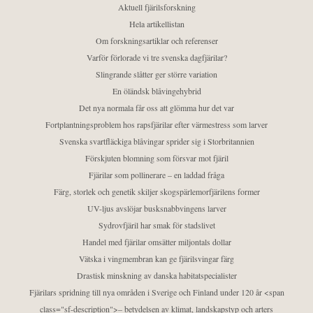
Aktuell fjärilsforskning
Hela artikellistan
Om forskningsartiklar och referenser
Varför förlorade vi tre svenska dagfjärilar?
Slingrande slåtter ger större variation
En öländsk blåvingehybrid
Det nya normala får oss att glömma hur det var
Fortplantningsproblem hos rapsfjärilar efter värmestress som larver
Svenska svartfläckiga blåvingar sprider sig i Storbritannien
Förskjuten blomning som försvar mot fjäril
Fjärilar som pollinerare – en laddad fråga
Färg, storlek och genetik skiljer skogspärlemorfjärilens former
UV-ljus avslöjar busksnabbvingens larver
Sydrovfjäril har smak för stadslivet
Handel med fjärilar omsätter miljontals dollar
Vätska i vingmembran kan ge fjärilsvingar färg
Drastisk minskning av danska habitatspecialister
Fjärilars spridning till nya områden i Sverige och Finland under 120 år <span
class="sf-description">– betydelsen av klimat, landskapstyp och arters