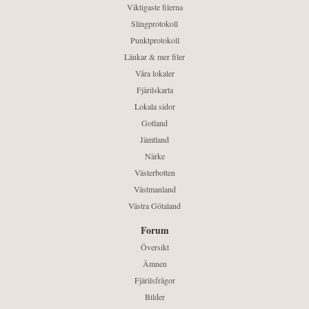
Viktigaste filerna
Slingprotokoll
Punktprotokoll
Länkar & mer filer
Våra lokaler
Fjärilskarta
Lokala sidor
Gotland
Jämtland
Närke
Västerbotten
Västmanland
Västra Götaland
Forum
Översikt
Ämnen
Fjärilsfrågor
Bilder