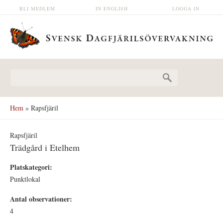
Hoppa till huvudinnehåll
BLI MEDLEM
IN ENGLISH
LOGGA IN
Sökformulär
Hem
» Rapsfjäril
Rapsfjäril
Trädgård i Etelhem
Platskategori:
Punktlokal
Antal observationer:
4