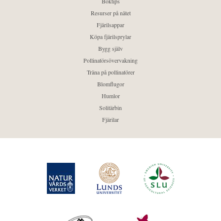
Boktips
Resurser på nätet
Fjärilsappar
Köpa fjärilsprylar
Bygg själv
Pollinatörsövervakning
Träna på pollinatörer
Blomflugor
Humlor
Solitärbin
Fjärilar