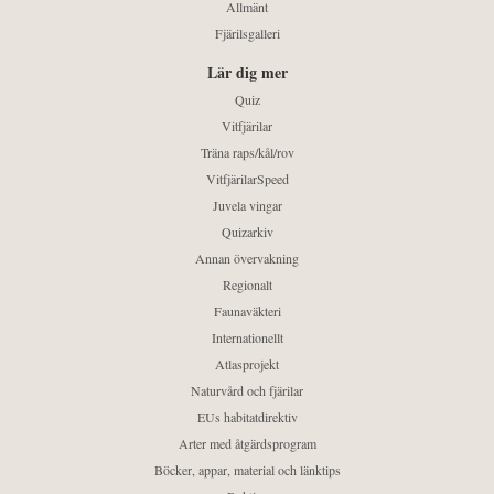
Allmänt
Fjärilsgalleri
Lär dig mer
Quiz
Vitfjärilar
Träna raps/kål/rov
VitfjärilarSpeed
Juvela vingar
Quizarkiv
Annan övervakning
Regionalt
Faunaväkteri
Internationellt
Atlasprojekt
Naturvård och fjärilar
EUs habitatdirektiv
Arter med åtgärdsprogram
Böcker, appar, material och länktips