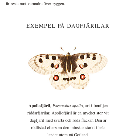
är resta mot varandra över ryggen.
EXEMPEL PÅ DAGFJÄRILAR
Apollofjäril
,
Parnassius apollo
, art i familjen
riddarfjärilar. Apollofjäril är en mycket stor vit
dagfjäril med svarta och röda fläckar. Den är
rödlistad eftersom den minskar starkt i hela
landet utom på Gotland.