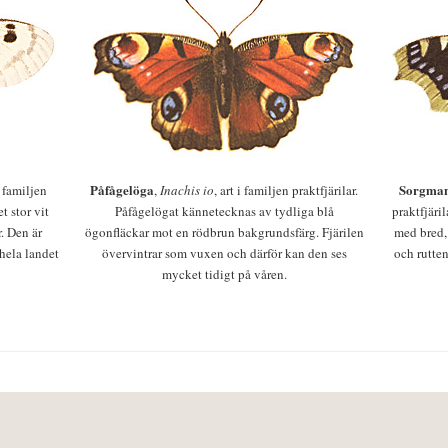
Påfågelöga
Sorgman
 i familjen
,
Inachis io
, art i familjen praktfjärilar.
t stor vit
Påfågelögat kännetecknas av tydliga blå
praktfjäri
r. Den är
ögonfläckar mot en rödbrun bakgrundsfärg. Fjärilen
med bred,
 hela landet
övervintrar som vuxen och därför kan den ses
och rutten
mycket tidigt på våren.