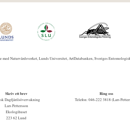
te med Naturvårdsverket, Lunds Universitet, ArtDatabanken, Sveriges Entomologis
Skriv ett brev
Ring oss
sk Dagfjärilsövervakning
Telefon: 046-222 3818 (Lars Petter
Lars Pettersson
Ekologihuset
223 62 Lund