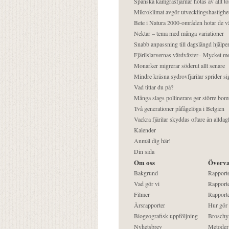
Spanska kamgräsfjärilar hotas av allt t
Mikroklimat avgör utvecklingshastighe
Bete i Natura 2000-områden hotar de v
Nektar – tema med många variationer
Snabb anpassning till dagslängd hjälper
Fjärilslarvernas värdväxter– Mycket 
Monarker migrerar söderut allt senare
Mindre kräsna sydrovfjärilar sprider si
Vad tittar du på?
Många slags pollinerare ger större bom
Två generationer påfågelöga i Belgien
Vackra fjärilar skyddas oftare än alldag
Kalender
Anmäl dig här!
Din sida
Om oss
Överva
Bakgrund
Rapport
Vad gör vi
Rapporte
Filmer
Rapporte
Årsrapporter
Hur gör
Biogeografisk uppföljning
Broschy
Nyhetsbrev
Metoder