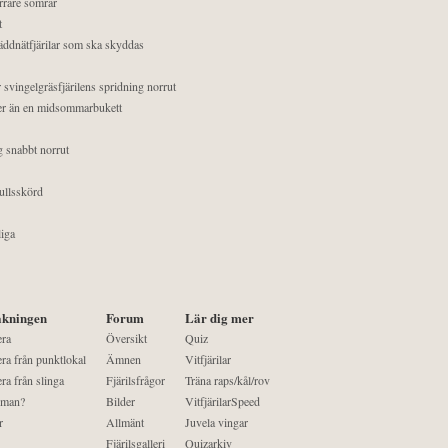
orrare somrar
t
äddnätfjärilar som ska skyddas
 svingelgräsfjärilens spridning norrut
mer än en midsommarbukett
g snabbt norrut
ullsskörd
liga
kningen
Forum
Lär dig mer
era
Översikt
Quiz
ra från punktlokal
Ämnen
Vitfjärilar
ra från slinga
Fjärilsfrågor
Träna raps/kål/rov
 man?
Bilder
VitfjärilarSpeed
r
Allmänt
Juvela vingar
Fjärilsgalleri
Quizarkiv