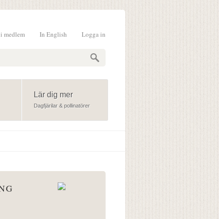
li medlem
In English
Logga in
formulär
Lär dig mer
Dagfjärilar & pollinatörer
ÅNG