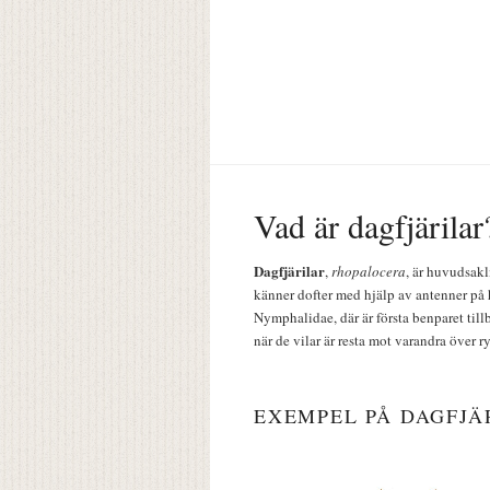
Vad är dagfjärilar
Dagfjärilar
,
rhopalocera
, är huvudsakl
känner dofter med hjälp av antenner på 
Nymphalidae, där är första benparet till
när de vilar är resta mot varandra över r
EXEMPEL PÅ DAGFJÄ