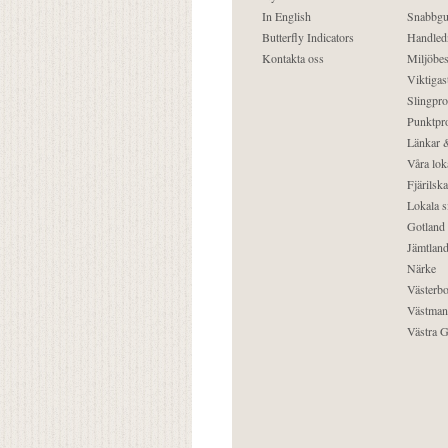
In English
Snabbgu
Butterfly Indicators
Handled
Kontakta oss
Miljöbes
Viktigast
Slingpro
Punktpro
Länkar &
Våra lok
Fjärilska
Lokala s
Gotland
Jämtlan
Närke
Västerbo
Västman
Västra G