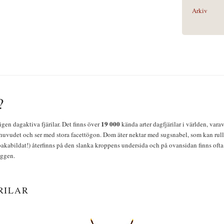
Arkiv
?
19 000
igen dagaktiva fjärilar. Det finns över
kända arter dagfjärilar i världen, vara
huvudet och ser med stora facettögon. Dom äter nektar med sugsnabel, som kan rulla
bakabildat!) återfinns på den slanka kroppens undersida och på ovansidan finns ofta 
yggen.
RILAR