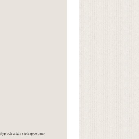
pstyp och arters särdrag</span>