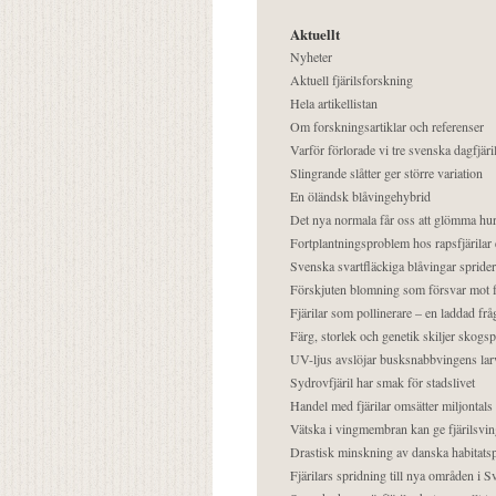
Aktuellt
Nyheter
Aktuell fjärilsforskning
Hela artikellistan
Om forskningsartiklar och referenser
Varför förlorade vi tre svenska dagfjäri
Slingrande slåtter ger större variation
En öländsk blåvingehybrid
Det nya normala får oss att glömma hur
Fortplantningsproblem hos rapsfjärilar 
Svenska svartfläckiga blåvingar sprider 
Förskjuten blomning som försvar mot fj
Fjärilar som pollinerare – en laddad frå
Färg, storlek och genetik skiljer skogs
UV-ljus avslöjar busksnabbvingens lar
Sydrovfjäril har smak för stadslivet
Handel med fjärilar omsätter miljontals 
Vätska i vingmembran kan ge fjärilsvin
Drastisk minskning av danska habitatsp
Fjärilars spridning till nya områden i