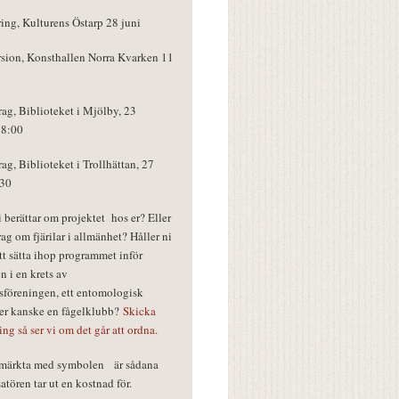
ring, Kulturens Östarp 28 juni
rsion, Konsthallen Norra Kvarken 11
rag, Biblioteket i Mjölby, 23
18:00
rag, Biblioteket i Trollhättan, 27
:30
vi berättar om projektet hos er? Eller
rag om fjärilar i allmänhet? Håller ni
tt sätta ihop programmet inför
n i en krets av
föreningen, ett entomologisk
ler kanske en fågelklubb?
Skicka
ring så ser vi om det går att ordna.
r märkta med symbolen
är sådana
tören tar ut en kostnad för.