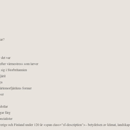
lar?
 det var
efter värmestress som larver
sig i Storbritannien
äril
ga
pärlemorfjärilens former
ver
dollar
gar färg
ecialister
 Sverige och Finland under 120 år <span class="sf-description">– betydelsen av klimat, landska