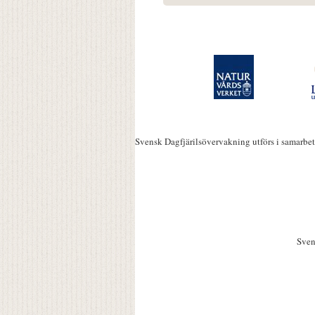
Svensk Dagfjärilsövervakning utförs i samarbe
Sven