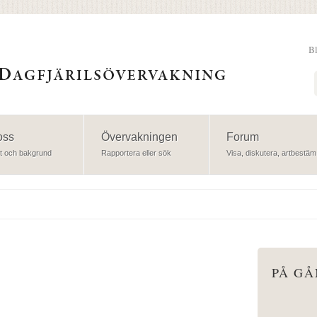
B
Sök
oss
Övervakningen
Forum
t och bakgrund
Rapportera eller sök
Visa, diskutera, artbestäm
PÅ G