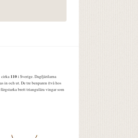
110
v cirka
i Sverige. Dagfjärilarna
s in och ut. De tre benparen (två hos
färgstarka brett triangulära vingar som