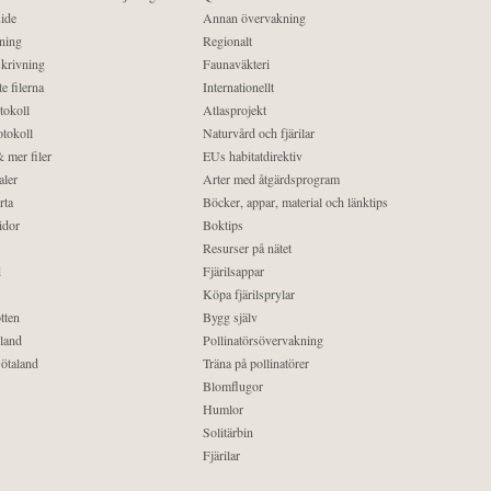
ide
Annan övervakning
ning
Regionalt
krivning
Faunaväkteri
e filerna
Internationellt
tokoll
Atlasprojekt
tokoll
Naturvård och fjärilar
 mer filer
EUs habitatdirektiv
aler
Arter med åtgärdsprogram
rta
Böcker, appar, material och länktips
idor
Boktips
Resurser på nätet
d
Fjärilsappar
Köpa fjärilsprylar
tten
Bygg själv
land
Pollinatörsövervakning
ötaland
Träna på pollinatörer
Blomflugor
Humlor
Solitärbin
Fjärilar