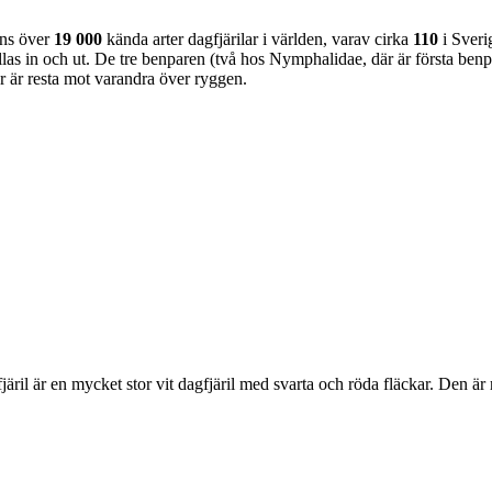
nns över
19 000
kända arter dagfjärilar i världen, varav cirka
110
i Sveri
as in och ut. De tre benparen (två hos Nymphalidae, där är första benpa
ar är resta mot varandra över ryggen.
lofjäril är en mycket stor vit dagfjäril med svarta och röda fläckar. Den 