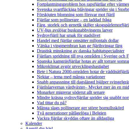
Fortplantningsproblem hos rapsfjärilar efter värmes
Svenska svartfläckiga blåvingar sprider sig i Storb
Förskjuten blomning som försvar mot fjäril
Fjärilar som pollinerare – en laddad fråga
Färg, storlek och genetik skiljer skogspärlemorfjär
UV-ljus avslöjar busksnabbvingens larver
Sydrovfjäril har smak för stadslivet
Handel med fjärilar omsätter miljontals dollar
Vätska i vingmembran kan ge fjärilsvingar färg
Drastisk minskning av danska habitatspecialister
Fjärilars spridning till nya områden i Sverige och
Spanska kamgräsfjärilar hotas av allt torrare somra
Mikroklimat avgör utvecklingshastighet
Bete i Natura 2000-områden hotar de väddnätfjäri
Nektar – tema med många variationer
Snabb anpassning till dagslängd hjälper svingelgräs
Fjärilslarvernas värdväxter– Mycket mer än en m
Monarker migrerar söderut allt senare
Mindre kräsna sydrovfjärilar sprider sig snabbt nor
Vad tittar du på?
Många slags pollinerare ger större bomullsskörd
Två generationer påfågelöga i Belgien
Vackra fjärilar skyddas oftare än alldagliga
Kalender
Anmäl dig här!