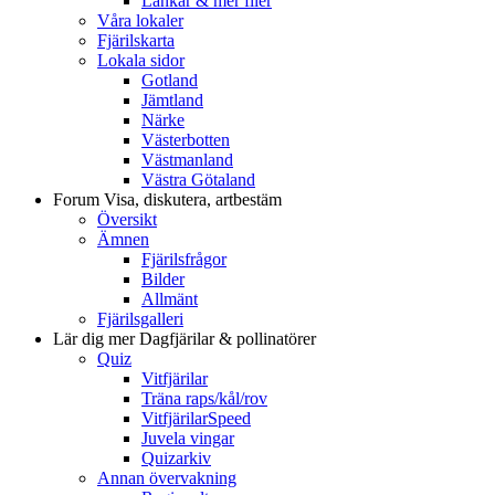
Länkar & mer filer
Våra lokaler
Fjärilskarta
Lokala sidor
Gotland
Jämtland
Närke
Västerbotten
Västmanland
Västra Götaland
Forum
Visa, diskutera, artbestäm
Översikt
Ämnen
Fjärilsfrågor
Bilder
Allmänt
Fjärilsgalleri
Lär dig mer
Dagfjärilar & pollinatörer
Quiz
Vitfjärilar
Träna raps/kål/rov
VitfjärilarSpeed
Juvela vingar
Quizarkiv
Annan övervakning