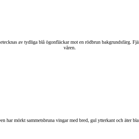
kännetecknas av tydliga blå ögonfläckar mot en rödbrun bakgrundsfärg. Fj
våren.
r. Den har mörkt sammetsbruna vingar med bred, gul ytterkant och äter bla