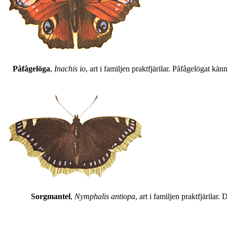
Påfågelöga
,
Inachis io
, art i familjen praktfjärilar. Påfågelögat 
Sorgmantel
,
Nymphalis antiopa
, art i familjen praktfjärila