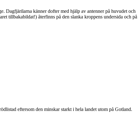
ge. Dagfjärilarna känner dofter med hjälp av antenner på huvudet och
ret tillbakabildat!) återfinns på den slanka kroppens undersida och på
är rödlistad eftersom den minskar starkt i hela landet utom på Gotland.