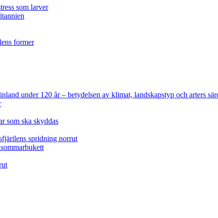
tress som larver
ritannien
ilens former
 Finland under 120 år
– betydelsen av klimat, landskapstyp och arters sär
r
lar som ska skyddas
fjärilens spridning norrut
idsommarbukett
rut