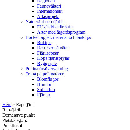
Regionalt
Faunaväkteri
Internationellt
Atlasprojekt
Naturvård och fjärilar
EUs habitatdirektiv
Arter med åtgärdsprogram
Böcker, appar, material och länktips
Boktips
Resurser på nätet
Fjärilsappar
Köpa fjärilsprylar
Bygg själv
Pollinatörsövervakning
Träna på pollinatörer
Blomflugor
Humlor
Solitärbin
Fjärilar
Hem
» Rapsfjäril
Rapsfjäril
Domerarve punkt
Platskategori:
Punktlokal