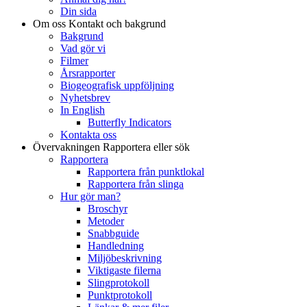
Din sida
Om oss
Kontakt och bakgrund
Bakgrund
Vad gör vi
Filmer
Årsrapporter
Biogeografisk uppföljning
Nyhetsbrev
In English
Butterfly Indicators
Kontakta oss
Övervakningen
Rapportera eller sök
Rapportera
Rapportera från punktlokal
Rapportera från slinga
Hur gör man?
Broschyr
Metoder
Snabbguide
Handledning
Miljöbeskrivning
Viktigaste filerna
Slingprotokoll
Punktprotokoll