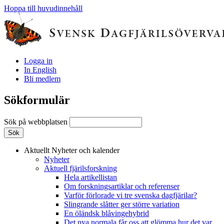
Hoppa till huvudinnehåll
Logga in
In English
Bli medlem
Sökformulär
Sök på webbplatsen
Aktuellt
Nyheter och kalender
Nyheter
Aktuell fjärilsforskning
Hela artikellistan
Om forskningsartiklar och referenser
Varför förlorade vi tre svenska dagfjärilar?
Slingrande slåtter ger större variation
En öländsk blåvingehybrid
Det nya normala får oss att glömma hur det var