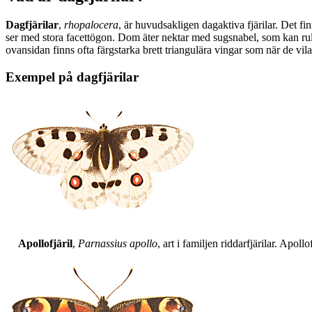
Dagfjärilar
,
rhopalocera
, är huvudsakligen dagaktiva fjärilar. Det fi
ser med stora facettögon. Dom äter nektar med sugsnabel, som kan rull
ovansidan finns ofta färgstarka brett triangulära vingar som när de vil
Exempel på dagfjärilar
Apollofjäril
,
Parnassius apollo
, art i familjen riddarfjärilar. Apol