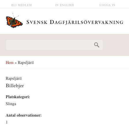
Hoppa till huvudinnehåll
BLI MEDLEM
IN ENGLISH
LOGGA IN
Sökformulär
Hem
» Rapsfjäril
Rapsfjäril
Billebjer
Platskategori:
Slinga
Antal observationer:
1