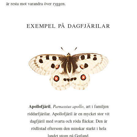
är resta mot varandra över ryggen.
EXEMPEL PÅ DAGFJÄRILAR
Apollofjäril
,
Parnassius apollo
, art i familjen
riddarfjärilar. Apollofjäril är en mycket stor vit
dagfjäril med svarta och röda fläckar. Den är
rödlistad eftersom den minskar starkt i hela
landet utom på Gotland.