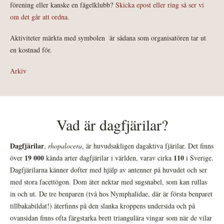
förening eller kanske en fågelklubb?
Skicka epost eller ring så ser vi
om det går att ordna.
Aktiviteter märkta med symbolen
är sådana som organisatören tar ut
en kostnad för.
Arkiv
Vad är dagfjärilar?
Dagfjärilar
,
rhopalocera
, är huvudsakligen dagaktiva fjärilar. Det finns
19 000
110
över
kända arter dagfjärilar i världen, varav cirka
i Sverige.
Dagfjärilarna känner dofter med hjälp av antenner på huvudet och ser
med stora facettögon. Dom äter nektar med sugsnabel, som kan rullas
in och ut. De tre benparen (två hos Nymphalidae, där är första benparet
tillbakabildat!) återfinns på den slanka kroppens undersida och på
ovansidan finns ofta färgstarka brett triangulära vingar som när de vilar