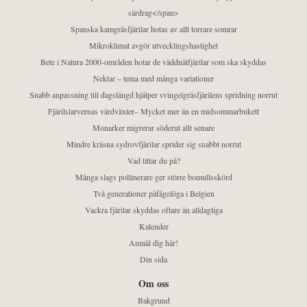
särdrag</span>
Spanska kamgräsfjärilar hotas av allt torrare somrar
Mikroklimat avgör utvecklingshastighet
Bete i Natura 2000-områden hotar de väddnätfjärilar som ska skyddas
Nektar – tema med många variationer
Snabb anpassning till dagslängd hjälper svingelgräsfjärilens spridning norrut
Fjärilslarvernas värdväxter– Mycket mer än en midsommarbukett
Monarker migrerar söderut allt senare
Mindre kräsna sydrovfjärilar sprider sig snabbt norrut
Vad tittar du på?
Många slags pollinerare ger större bomullsskörd
Två generationer påfågelöga i Belgien
Vackra fjärilar skyddas oftare än alldagliga
Kalender
Anmäl dig här!
Din sida
Om oss
Bakgrund