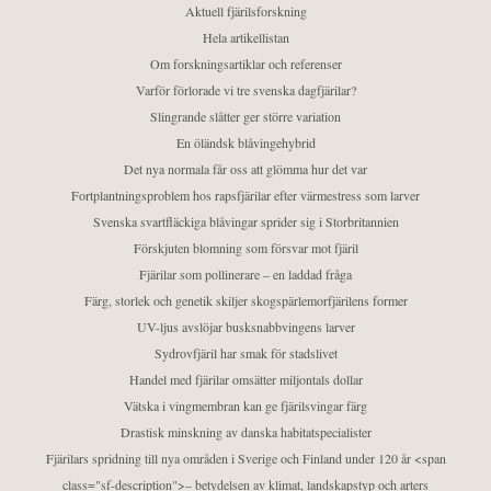
Aktuell fjärilsforskning
Hela artikellistan
Om forskningsartiklar och referenser
Varför förlorade vi tre svenska dagfjärilar?
Slingrande slåtter ger större variation
En öländsk blåvingehybrid
Det nya normala får oss att glömma hur det var
Fortplantningsproblem hos rapsfjärilar efter värmestress som larver
Svenska svartfläckiga blåvingar sprider sig i Storbritannien
Förskjuten blomning som försvar mot fjäril
Fjärilar som pollinerare – en laddad fråga
Färg, storlek och genetik skiljer skogspärlemorfjärilens former
UV-ljus avslöjar busksnabbvingens larver
Sydrovfjäril har smak för stadslivet
Handel med fjärilar omsätter miljontals dollar
Vätska i vingmembran kan ge fjärilsvingar färg
Drastisk minskning av danska habitatspecialister
Fjärilars spridning till nya områden i Sverige och Finland under 120 år <span
class="sf-description">– betydelsen av klimat, landskapstyp och arters