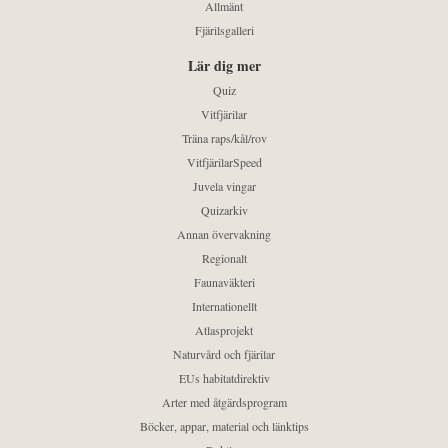
Allmänt
Fjärilsgalleri
Lär dig mer
Quiz
Vitfjärilar
Träna raps/kål/rov
VitfjärilarSpeed
Juvela vingar
Quizarkiv
Annan övervakning
Regionalt
Faunaväkteri
Internationellt
Atlasprojekt
Naturvård och fjärilar
EUs habitatdirektiv
Arter med åtgärdsprogram
Böcker, appar, material och länktips