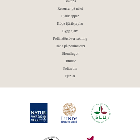
Boktips
Resurser på nätet
Fjärilsappar
Köpa fjärilsprylar
Bygg själv
Pollinatörsövervakning
Träna på pollinatörer
Blomflugor
Humlor
Solitärbin
Fjärilar