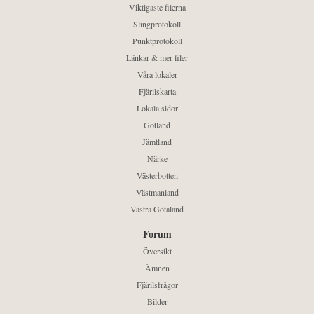
Viktigaste filerna
Slingprotokoll
Punktprotokoll
Länkar & mer filer
Våra lokaler
Fjärilskarta
Lokala sidor
Gotland
Jämtland
Närke
Västerbotten
Västmanland
Västra Götaland
Forum
Översikt
Ämnen
Fjärilsfrågor
Bilder