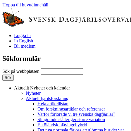
Hoppa till huvudinnehåll
Logga in
In English
Bli medlem
Sökformulär
Sök på webbplatsen
Aktuellt
Nyheter och kalender
Nyheter
Aktuell fjärilsforskning
Hela artikellistan
Om forskningsartiklar och referenser
Varför förlorade vi tre svenska dagfjärilar?
Slingrande slåtter ger större variation
En öländsk blåvingehybrid
Det nya normala får oss att glömma hur det var