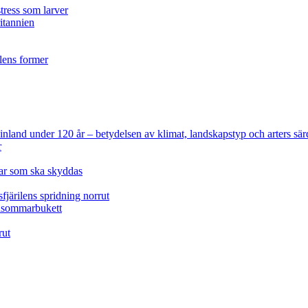
tress som larver
ritannien
ilens former
 Finland under 120 år
– betydelsen av klimat, landskapstyp och arters sär
r
lar som ska skyddas
fjärilens spridning norrut
idsommarbukett
rut