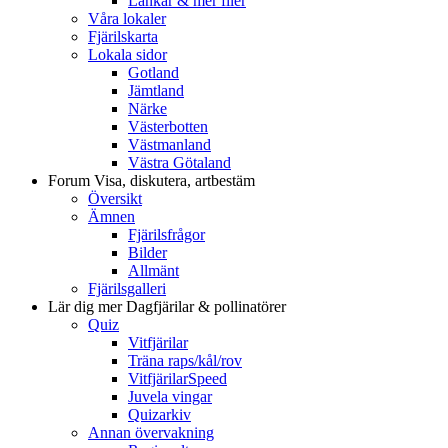
Länkar & mer filer
Våra lokaler
Fjärilskarta
Lokala sidor
Gotland
Jämtland
Närke
Västerbotten
Västmanland
Västra Götaland
Forum
Visa, diskutera, artbestäm
Översikt
Ämnen
Fjärilsfrågor
Bilder
Allmänt
Fjärilsgalleri
Lär dig mer
Dagfjärilar & pollinatörer
Quiz
Vitfjärilar
Träna raps/kål/rov
VitfjärilarSpeed
Juvela vingar
Quizarkiv
Annan övervakning