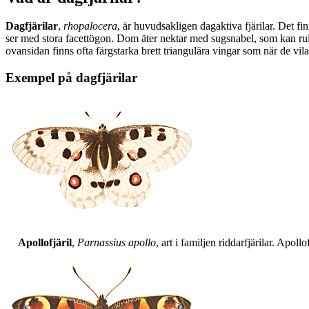
Dagfjärilar
,
rhopalocera
, är huvudsakligen dagaktiva fjärilar. Det fi
ser med stora facettögon. Dom äter nektar med sugsnabel, som kan rull
ovansidan finns ofta färgstarka brett triangulära vingar som när de vil
Exempel på dagfjärilar
Apollofjäril
,
Parnassius apollo
, art i familjen riddarfjärilar. Apol