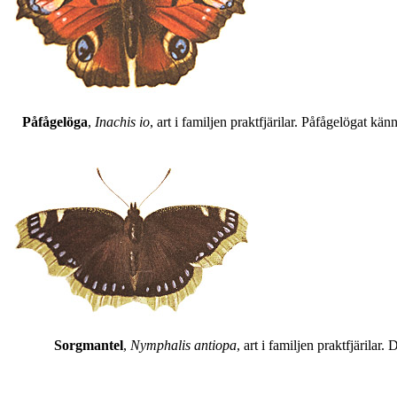
Påfågelöga
,
Inachis io
, art i familjen praktfjärilar. Påfågelögat 
Sorgmantel
,
Nymphalis antiopa
, art i familjen praktfjärila