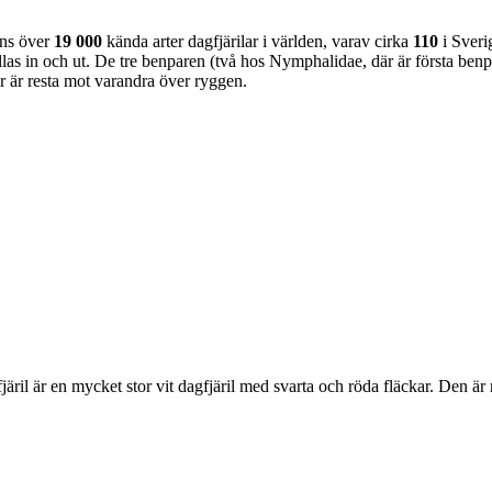
nns över
19 000
kända arter dagfjärilar i världen, varav cirka
110
i Sveri
as in och ut. De tre benparen (två hos Nymphalidae, där är första benpa
ar är resta mot varandra över ryggen.
lofjäril är en mycket stor vit dagfjäril med svarta och röda fläckar. Den 