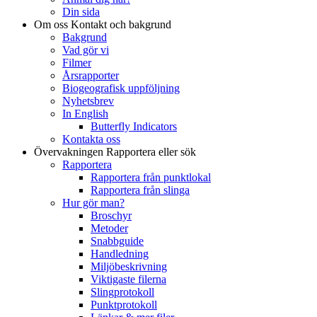
Din sida
Om oss
Kontakt och bakgrund
Bakgrund
Vad gör vi
Filmer
Årsrapporter
Biogeografisk uppföljning
Nyhetsbrev
In English
Butterfly Indicators
Kontakta oss
Övervakningen
Rapportera eller sök
Rapportera
Rapportera från punktlokal
Rapportera från slinga
Hur gör man?
Broschyr
Metoder
Snabbguide
Handledning
Miljöbeskrivning
Viktigaste filerna
Slingprotokoll
Punktprotokoll