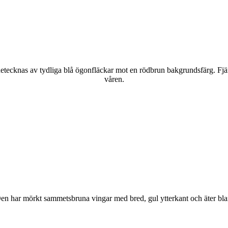
kännetecknas av tydliga blå ögonfläckar mot en rödbrun bakgrundsfärg. Fj
våren.
r. Den har mörkt sammetsbruna vingar med bred, gul ytterkant och äter bla