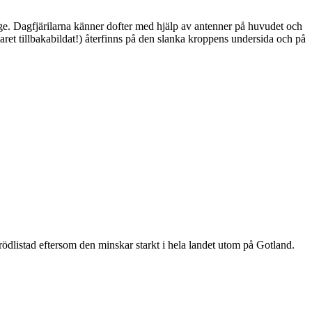
ge. Dagfjärilarna känner dofter med hjälp av antenner på huvudet och
ret tillbakabildat!) återfinns på den slanka kroppens undersida och på
är rödlistad eftersom den minskar starkt i hela landet utom på Gotland.