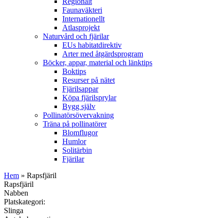
Regionalt
Faunaväkteri
Internationellt
Atlasprojekt
Naturvård och fjärilar
EUs habitatdirektiv
Arter med åtgärdsprogram
Böcker, appar, material och länktips
Boktips
Resurser på nätet
Fjärilsappar
Köpa fjärilsprylar
Bygg själv
Pollinatörsövervakning
Träna på pollinatörer
Blomflugor
Humlor
Solitärbin
Fjärilar
Hem
» Rapsfjäril
Rapsfjäril
Nabben
Platskategori:
Slinga