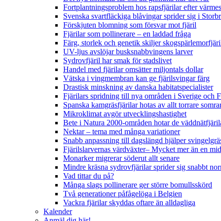
Fortplantningsproblem hos rapsfjärilar efter värmes
Svenska svartfläckiga blåvingar sprider sig i Storb
Förskjuten blomning som försvar mot fjäril
Fjärilar som pollinerare – en laddad fråga
Färg, storlek och genetik skiljer skogspärlemorfjär
UV-ljus avslöjar busksnabbvingens larver
Sydrovfjäril har smak för stadslivet
Handel med fjärilar omsätter miljontals dollar
Vätska i vingmembran kan ge fjärilsvingar färg
Drastisk minskning av danska habitatspecialister
Fjärilars spridning till nya områden i Sverige och
Spanska kamgräsfjärilar hotas av allt torrare somra
Mikroklimat avgör utvecklingshastighet
Bete i Natura 2000-områden hotar de väddnätfjäri
Nektar – tema med många variationer
Snabb anpassning till dagslängd hjälper svingelgräs
Fjärilslarvernas värdväxter– Mycket mer än en m
Monarker migrerar söderut allt senare
Mindre kräsna sydrovfjärilar sprider sig snabbt nor
Vad tittar du på?
Många slags pollinerare ger större bomullsskörd
Två generationer påfågelöga i Belgien
Vackra fjärilar skyddas oftare än alldagliga
Kalender
Anmäl dig här!