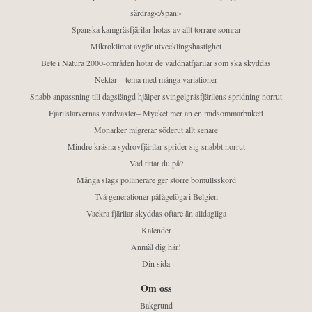
särdrag</span>
Spanska kamgräsfjärilar hotas av allt torrare somrar
Mikroklimat avgör utvecklingshastighet
Bete i Natura 2000-områden hotar de väddnätfjärilar som ska skyddas
Nektar – tema med många variationer
Snabb anpassning till dagslängd hjälper svingelgräsfjärilens spridning norrut
Fjärilslarvernas värdväxter– Mycket mer än en midsommarbukett
Monarker migrerar söderut allt senare
Mindre kräsna sydrovfjärilar sprider sig snabbt norrut
Vad tittar du på?
Många slags pollinerare ger större bomullsskörd
Två generationer påfågelöga i Belgien
Vackra fjärilar skyddas oftare än alldagliga
Kalender
Anmäl dig här!
Din sida
Om oss
Bakgrund