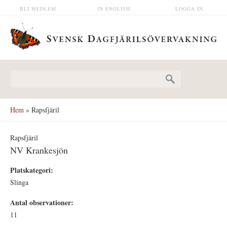
Hoppa till huvudinnehåll
BLI MEDLEM
IN ENGLISH
LOGGA IN
Sökformulär
Hem
» Rapsfjäril
Rapsfjäril
NV Krankesjön
Platskategori:
Slinga
Antal observationer:
11