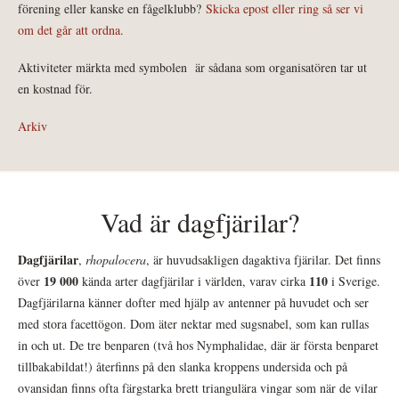
förening eller kanske en fågelklubb?
Skicka epost eller ring så ser vi
om det går att ordna.
Aktiviteter märkta med symbolen
är sådana som organisatören tar ut
en kostnad för.
Arkiv
Vad är dagfjärilar?
Dagfjärilar
,
rhopalocera
, är huvudsakligen dagaktiva fjärilar. Det finns
19 000
110
över
kända arter dagfjärilar i världen, varav cirka
i Sverige.
Dagfjärilarna känner dofter med hjälp av antenner på huvudet och ser
med stora facettögon. Dom äter nektar med sugsnabel, som kan rullas
in och ut. De tre benparen (två hos Nymphalidae, där är första benparet
tillbakabildat!) återfinns på den slanka kroppens undersida och på
ovansidan finns ofta färgstarka brett triangulära vingar som när de vilar