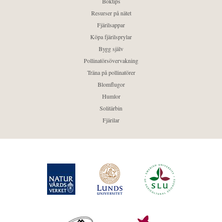
Boktips
Resurser på nätet
Fjärilsappar
Köpa fjärilsprylar
Bygg själv
Pollinatörsövervakning
Träna på pollinatörer
Blomflugor
Humlor
Solitärbin
Fjärilar