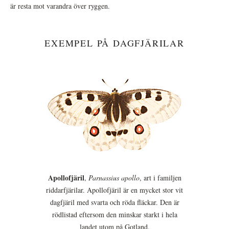
är resta mot varandra över ryggen.
EXEMPEL PÅ DAGFJÄRILAR
Apollofjäril
,
Parnassius apollo
, art i familjen
riddarfjärilar. Apollofjäril är en mycket stor vit
dagfjäril med svarta och röda fläckar. Den är
rödlistad eftersom den minskar starkt i hela
landet utom på Gotland.