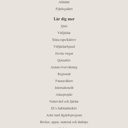
Allmänt
Fjärilsgalleri
Lär dig mer
Quiz
Vitfjärilar
Träna raps/kål/rov
VitfjärilarSpeed
Juvela vingar
Quizarkiv
Annan övervakning
Regionalt
Faunaväkteri
Internationellt
Atlasprojekt
Naturvård och fjärilar
EUs habitatdirektiv
Arter med åtgärdsprogram
Böcker, appar, material och länktips