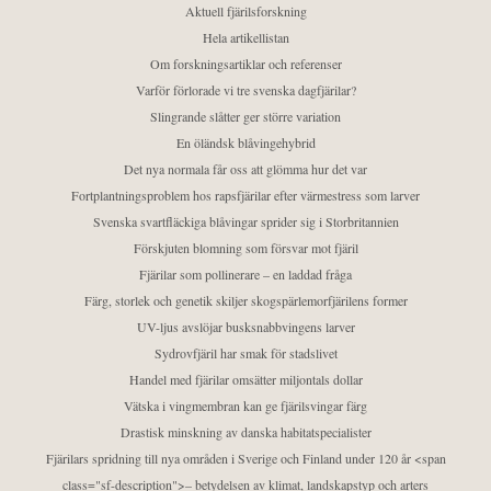
Aktuell fjärilsforskning
Hela artikellistan
Om forskningsartiklar och referenser
Varför förlorade vi tre svenska dagfjärilar?
Slingrande slåtter ger större variation
En öländsk blåvingehybrid
Det nya normala får oss att glömma hur det var
Fortplantningsproblem hos rapsfjärilar efter värmestress som larver
Svenska svartfläckiga blåvingar sprider sig i Storbritannien
Förskjuten blomning som försvar mot fjäril
Fjärilar som pollinerare – en laddad fråga
Färg, storlek och genetik skiljer skogspärlemorfjärilens former
UV-ljus avslöjar busksnabbvingens larver
Sydrovfjäril har smak för stadslivet
Handel med fjärilar omsätter miljontals dollar
Vätska i vingmembran kan ge fjärilsvingar färg
Drastisk minskning av danska habitatspecialister
Fjärilars spridning till nya områden i Sverige och Finland under 120 år <span
class="sf-description">– betydelsen av klimat, landskapstyp och arters