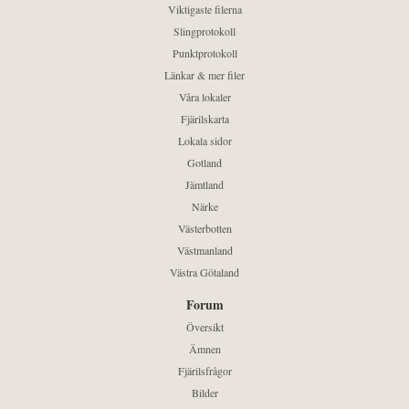
Viktigaste filerna
Slingprotokoll
Punktprotokoll
Länkar & mer filer
Våra lokaler
Fjärilskarta
Lokala sidor
Gotland
Jämtland
Närke
Västerbotten
Västmanland
Västra Götaland
Forum
Översikt
Ämnen
Fjärilsfrågor
Bilder