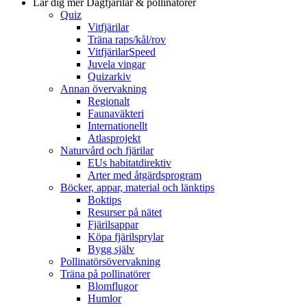
Lär dig mer
Dagfjärilar & pollinatörer
Quiz
Vitfjärilar
Träna raps/kål/rov
VitfjärilarSpeed
Juvela vingar
Quizarkiv
Annan övervakning
Regionalt
Faunaväkteri
Internationellt
Atlasprojekt
Naturvård och fjärilar
EUs habitatdirektiv
Arter med åtgärdsprogram
Böcker, appar, material och länktips
Boktips
Resurser på nätet
Fjärilsappar
Köpa fjärilsprylar
Bygg själv
Pollinatörsövervakning
Träna på pollinatörer
Blomflugor
Humlor