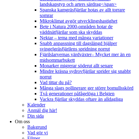
landskapstyp och arters särdrag</span>
Spanska kamgräsfjärilar hotas av allt torrare
somrar
Mikroklimat avgör utvecklingshastighet
Bete i Natura 2000-områden hotar de
väddnätfjärilar som ska skyddas
Nektar – tema med många variationer
Snabb anpassning till dagslängd hjälper
svingelgräsfjärilens spridning norrut
Fjärilslarvernas värdväxter– Mycket mer än en
midsommarbukett
Monarker migrerar söderut allt senare
Mindre kräsna sydrovfjärilar sprider sig snabbt
norrut
Vad tittar du på?
Många slags pollinerare ger större bomullsskörd
Två generationer påfågelöga i Belgien
Vackra fjärilar skyddas oftare än alldagliga
Kalender
Anmäl dig här!
Din sida
Om oss
Bakgrund
Vad gör vi
Filmer