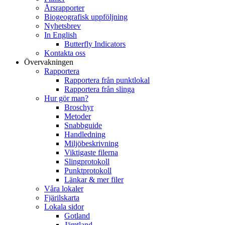
Årsrapporter
Biogeografisk uppföljning
Nyhetsbrev
In English
Butterfly Indicators
Kontakta oss
Övervakningen
Rapportera
Rapportera från punktlokal
Rapportera från slinga
Hur gör man?
Broschyr
Metoder
Snabbguide
Handledning
Miljöbeskrivning
Viktigaste filerna
Slingprotokoll
Punktprotokoll
Länkar & mer filer
Våra lokaler
Fjärilskarta
Lokala sidor
Gotland
Jämtland