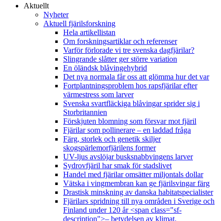
Aktuellt
Nyheter
Aktuell fjärilsforskning
Hela artikellistan
Om forskningsartiklar och referenser
Varför förlorade vi tre svenska dagfjärilar?
Slingrande slåtter ger större variation
En öländsk blåvingehybrid
Det nya normala får oss att glömma hur det var
Fortplantningsproblem hos rapsfjärilar efter
värmestress som larver
Svenska svartfläckiga blåvingar sprider sig i
Storbritannien
Förskjuten blomning som försvar mot fjäril
Fjärilar som pollinerare – en laddad fråga
Färg, storlek och genetik skiljer
skogspärlemorfjärilens former
UV-ljus avslöjar busksnabbvingens larver
Sydrovfjäril har smak för stadslivet
Handel med fjärilar omsätter miljontals dollar
Vätska i vingmembran kan ge fjärilsvingar färg
Drastisk minskning av danska habitatspecialister
Fjärilars spridning till nya områden i Sverige och
Finland under 120 år <span class="sf-
description">– betydelsen av klimat,