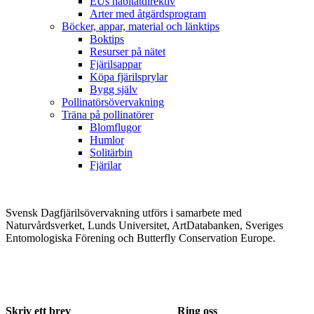
EUs habitatdirektiv
Arter med åtgärdsprogram
Böcker, appar, material och länktips
Boktips
Resurser på nätet
Fjärilsappar
Köpa fjärilsprylar
Bygg själv
Pollinatörsövervakning
Träna på pollinatörer
Blomflugor
Humlor
Solitärbin
Fjärilar
Svensk Dagfjärilsövervakning utförs i samarbete med
Naturvårdsverket, Lunds Universitet, ArtDatabanken, Sveriges
Entomologiska Förening och Butterfly Conservation Europe.
Skriv ett brev
Ring oss