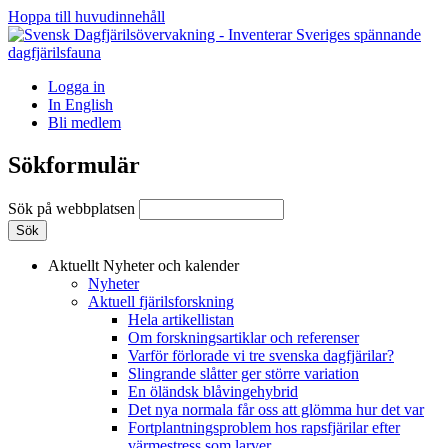
Hoppa till huvudinnehåll
Logga in
In English
Bli medlem
Sökformulär
Sök på webbplatsen
Aktuellt
Nyheter och kalender
Nyheter
Aktuell fjärilsforskning
Hela artikellistan
Om forskningsartiklar och referenser
Varför förlorade vi tre svenska dagfjärilar?
Slingrande slåtter ger större variation
En öländsk blåvingehybrid
Det nya normala får oss att glömma hur det var
Fortplantningsproblem hos rapsfjärilar efter
värmestress som larver