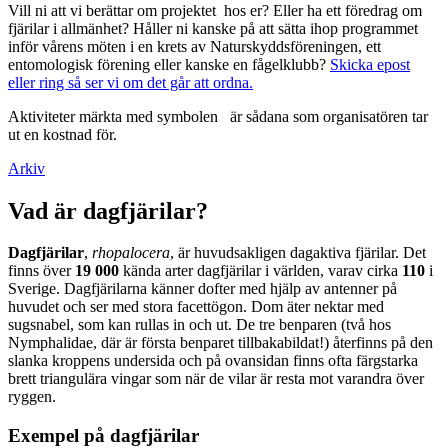
Vill ni att vi berättar om projektet hos er? Eller ha ett föredrag om
fjärilar i allmänhet? Håller ni kanske på att sätta ihop programmet
inför vårens möten i en krets av Naturskyddsföreningen, ett
entomologisk förening eller kanske en fågelklubb?
Skicka epost
eller ring så ser vi om det går att ordna.
Aktiviteter märkta med symbolen
är sådana som organisatören tar
ut en kostnad för.
Arkiv
Vad är dagfjärilar?
Dagfjärilar
,
rhopalocera
, är huvudsakligen dagaktiva fjärilar. Det
finns över
19 000
kända arter dagfjärilar i världen, varav cirka
110
i
Sverige. Dagfjärilarna känner dofter med hjälp av antenner på
huvudet och ser med stora facettögon. Dom äter nektar med
sugsnabel, som kan rullas in och ut. De tre benparen (två hos
Nymphalidae, där är första benparet tillbakabildat!) återfinns på den
slanka kroppens undersida och på ovansidan finns ofta färgstarka
brett triangulära vingar som när de vilar är resta mot varandra över
ryggen.
Exempel på dagfjärilar