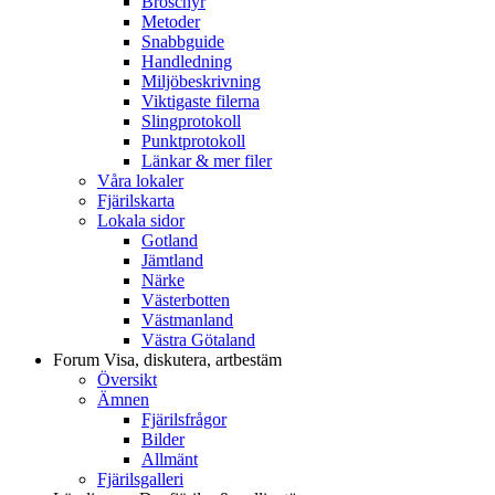
Broschyr
Metoder
Snabbguide
Handledning
Miljöbeskrivning
Viktigaste filerna
Slingprotokoll
Punktprotokoll
Länkar & mer filer
Våra lokaler
Fjärilskarta
Lokala sidor
Gotland
Jämtland
Närke
Västerbotten
Västmanland
Västra Götaland
Forum
Visa, diskutera, artbestäm
Översikt
Ämnen
Fjärilsfrågor
Bilder
Allmänt
Fjärilsgalleri