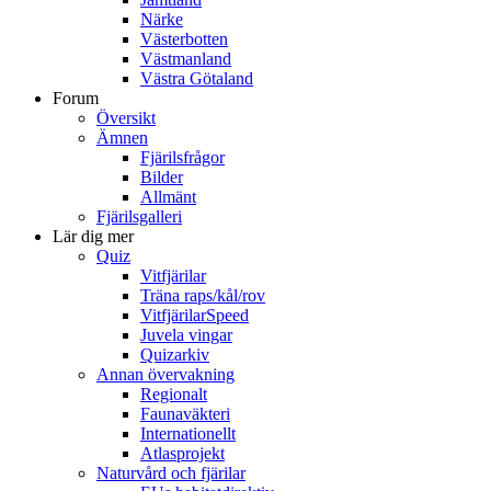
Närke
Västerbotten
Västmanland
Västra Götaland
Forum
Översikt
Ämnen
Fjärilsfrågor
Bilder
Allmänt
Fjärilsgalleri
Lär dig mer
Quiz
Vitfjärilar
Träna raps/kål/rov
VitfjärilarSpeed
Juvela vingar
Quizarkiv
Annan övervakning
Regionalt
Faunaväkteri
Internationellt
Atlasprojekt
Naturvård och fjärilar