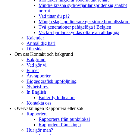
Mindre kräsna sydrovfjärilar sprider sig snabbt
norrut
Vad tittar du på?
Många slags pollinerare ger större bomullsskörd
Två generationer påfågelöga i Belgien
Vackra fjärilar skyddas oftare än alldagliga
Kalender
Anmäl dig här!
Din sida
Om oss
Kontakt och bakgrund
Bakgrund
Vad gör vi
Filmer
Årsrapporter
Biogeografisk uppföljning
Nyhetsbrev
In English
Butterfly Indicators
Kontakta oss
Övervakningen
Rapportera eller sök
Rapportera
Rapportera från punktlokal
Rapportera från slinga
Hur gör man?