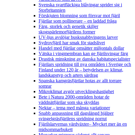
Svenska svartfläckiga blåvingar sprider sig i
Storbritannien
Förskjuten blomning som försvar mot fjäril
Fjärilar som pollinerare – en laddad fråga
Färg, storlek och genetik skiljer
skogspärlemorfjärilens former
UV-ljus avslöjar busksnabbvingens larver
Sydrovfjäril har smak för stadslivet
Handel med fjärilar omsätter miljontals dollar
Vätska i vingmembran kan ge fjärilsvingar färg
Drastisk minskning av danska habitatspecialister
Fjärilars spridning till nya områden i Sverige och
Finland under 120 år
– betydelsen av klimat,
landskapstyp och arters särdrag
Spanska kamgräsfjärilar hotas av allt torrare
somrar
Mikroklimat avgör utvecklingshastighet
Bete i Natura 2000-områden hotar de
väddnätfjärilar som ska skyddas
Nektar – tema med många variationer
Snabb anpassning till dagslängd hjälper
svingelgräsfjärilens spridning norrut
Fjärilslarvernas värdväxter– Mycket mer än en
midsommarbukett
Monarker migrerar söderut allt senare