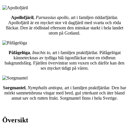
Apollofjäril
,
Parnassius apollo
, art i familjen riddarfjärilar.
Apollofjäril är en mycket stor vit dagfjäril med svarta och röda
fläckar. Den är rödlistad eftersom den minskar starkt i hela landet
utom på Gotland.
Påfågelöga
,
Inachis io
, art i familjen praktfjärilar. Påfågelögat
kännetecknas av tydliga blå ögonfläckar mot en rödbrun
bakgrundsfärg. Fjärilen övervintrar som vuxen och därför kan den
ses mycket tidigt på våren.
Sorgmantel
,
Nymphalis antiopa
, art i familjen praktfjärilar. Den har
mörkt sammetsbruna vingar med bred, gul ytterkant och äter bland
annat sav och rutten frukt. Sorgmantel finns i hela Sverige.
Översikt