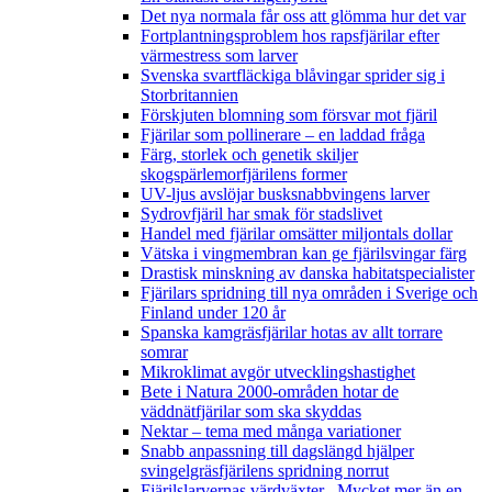
Det nya normala får oss att glömma hur det var
Fortplantningsproblem hos rapsfjärilar efter
värmestress som larver
Svenska svartfläckiga blåvingar sprider sig i
Storbritannien
Förskjuten blomning som försvar mot fjäril
Fjärilar som pollinerare – en laddad fråga
Färg, storlek och genetik skiljer
skogspärlemorfjärilens former
UV-ljus avslöjar busksnabbvingens larver
Sydrovfjäril har smak för stadslivet
Handel med fjärilar omsätter miljontals dollar
Vätska i vingmembran kan ge fjärilsvingar färg
Drastisk minskning av danska habitatspecialister
Fjärilars spridning till nya områden i Sverige och
Finland under 120 år
Spanska kamgräsfjärilar hotas av allt torrare
somrar
Mikroklimat avgör utvecklingshastighet
Bete i Natura 2000-områden hotar de
väddnätfjärilar som ska skyddas
Nektar – tema med många variationer
Snabb anpassning till dagslängd hjälper
svingelgräsfjärilens spridning norrut
Fjärilslarvernas värdväxter– Mycket mer än en