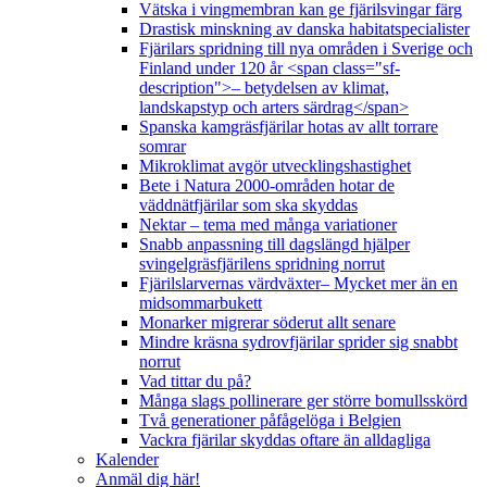
Vätska i vingmembran kan ge fjärilsvingar färg
Drastisk minskning av danska habitatspecialister
Fjärilars spridning till nya områden i Sverige och
Finland under 120 år <span class="sf-
description">– betydelsen av klimat,
landskapstyp och arters särdrag</span>
Spanska kamgräsfjärilar hotas av allt torrare
somrar
Mikroklimat avgör utvecklingshastighet
Bete i Natura 2000-områden hotar de
väddnätfjärilar som ska skyddas
Nektar – tema med många variationer
Snabb anpassning till dagslängd hjälper
svingelgräsfjärilens spridning norrut
Fjärilslarvernas värdväxter– Mycket mer än en
midsommarbukett
Monarker migrerar söderut allt senare
Mindre kräsna sydrovfjärilar sprider sig snabbt
norrut
Vad tittar du på?
Många slags pollinerare ger större bomullsskörd
Två generationer påfågelöga i Belgien
Vackra fjärilar skyddas oftare än alldagliga
Kalender
Anmäl dig här!