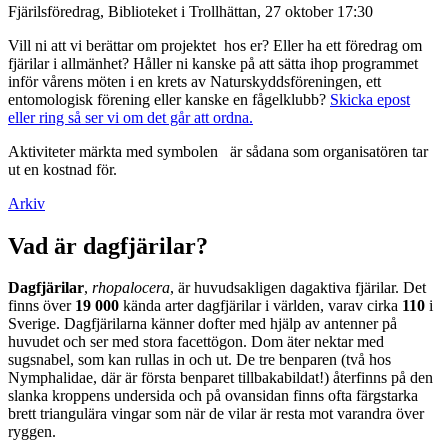
Fjärilsföredrag, Biblioteket i Trollhättan, 27 oktober 17:30
Vill ni att vi berättar om projektet hos er? Eller ha ett föredrag om
fjärilar i allmänhet? Håller ni kanske på att sätta ihop programmet
inför vårens möten i en krets av Naturskyddsföreningen, ett
entomologisk förening eller kanske en fågelklubb?
Skicka epost
eller ring så ser vi om det går att ordna.
Aktiviteter märkta med symbolen
är sådana som organisatören tar
ut en kostnad för.
Arkiv
Vad är dagfjärilar?
Dagfjärilar
,
rhopalocera
, är huvudsakligen dagaktiva fjärilar. Det
finns över
19 000
kända arter dagfjärilar i världen, varav cirka
110
i
Sverige. Dagfjärilarna känner dofter med hjälp av antenner på
huvudet och ser med stora facettögon. Dom äter nektar med
sugsnabel, som kan rullas in och ut. De tre benparen (två hos
Nymphalidae, där är första benparet tillbakabildat!) återfinns på den
slanka kroppens undersida och på ovansidan finns ofta färgstarka
brett triangulära vingar som när de vilar är resta mot varandra över
ryggen.