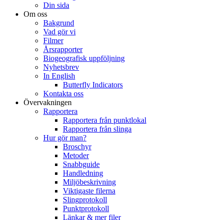
Din sida
Om oss
Bakgrund
Vad gör vi
Filmer
Årsrapporter
Biogeografisk uppföljning
Nyhetsbrev
In English
Butterfly Indicators
Kontakta oss
Övervakningen
Rapportera
Rapportera från punktlokal
Rapportera från slinga
Hur gör man?
Broschyr
Metoder
Snabbguide
Handledning
Miljöbeskrivning
Viktigaste filerna
Slingprotokoll
Punktprotokoll
Länkar & mer filer