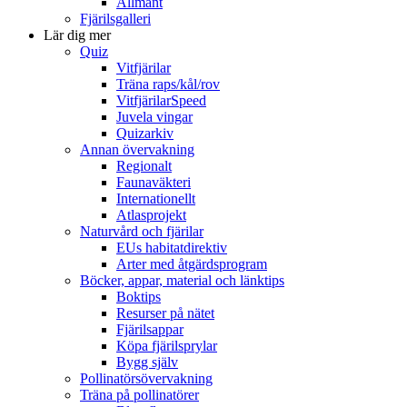
Allmänt
Fjärilsgalleri
Lär dig mer
Quiz
Vitfjärilar
Träna raps/kål/rov
VitfjärilarSpeed
Juvela vingar
Quizarkiv
Annan övervakning
Regionalt
Faunaväkteri
Internationellt
Atlasprojekt
Naturvård och fjärilar
EUs habitatdirektiv
Arter med åtgärdsprogram
Böcker, appar, material och länktips
Boktips
Resurser på nätet
Fjärilsappar
Köpa fjärilsprylar
Bygg själv
Pollinatörsövervakning
Träna på pollinatörer