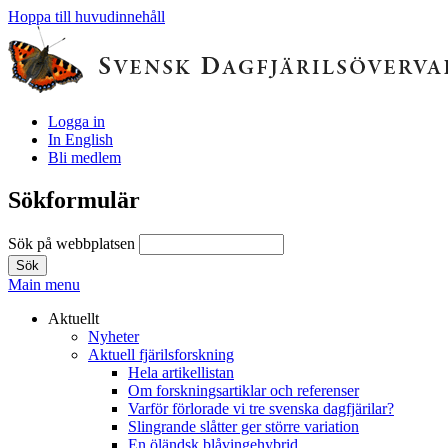
Hoppa till huvudinnehåll
Logga in
In English
Bli medlem
Sökformulär
Sök på webbplatsen
Main menu
Aktuellt
Nyheter
Aktuell fjärilsforskning
Hela artikellistan
Om forskningsartiklar och referenser
Varför förlorade vi tre svenska dagfjärilar?
Slingrande slåtter ger större variation
En öländsk blåvingehybrid