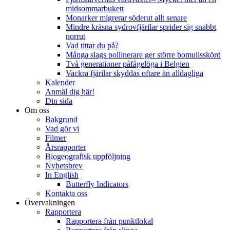
midsommarbukett
Monarker migrerar söderut allt senare
Mindre kräsna sydrovfjärilar sprider sig snabbt
norrut
Vad tittar du på?
Många slags pollinerare ger större bomullsskörd
Två generationer påfågelöga i Belgien
Vackra fjärilar skyddas oftare än alldagliga
Kalender
Anmäl dig här!
Din sida
Om oss
Bakgrund
Vad gör vi
Filmer
Årsrapporter
Biogeografisk uppföljning
Nyhetsbrev
In English
Butterfly Indicators
Kontakta oss
Övervakningen
Rapportera
Rapportera från punktlokal