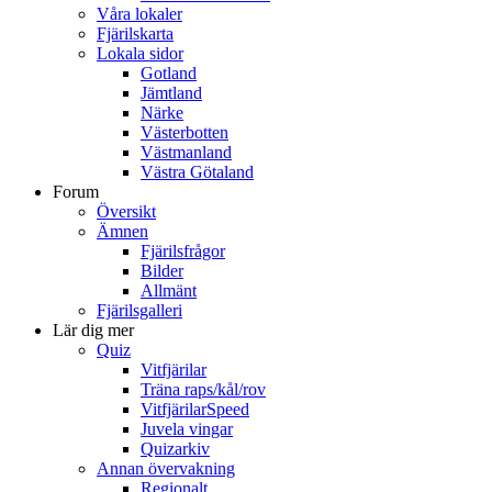
Våra lokaler
Fjärilskarta
Lokala sidor
Gotland
Jämtland
Närke
Västerbotten
Västmanland
Västra Götaland
Forum
Översikt
Ämnen
Fjärilsfrågor
Bilder
Allmänt
Fjärilsgalleri
Lär dig mer
Quiz
Vitfjärilar
Träna raps/kål/rov
VitfjärilarSpeed
Juvela vingar
Quizarkiv
Annan övervakning
Regionalt