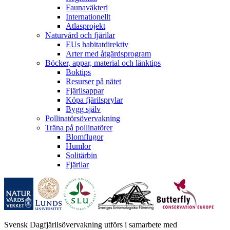
Faunaväkteri
Internationellt
Atlasprojekt
Naturvård och fjärilar
EUs habitatdirektiv
Arter med åtgärdsprogram
Böcker, appar, material och länktips
Boktips
Resurser på nätet
Fjärilsappar
Köpa fjärilsprylar
Bygg själv
Pollinatörsövervakning
Träna på pollinatörer
Blomflugor
Humlor
Solitärbin
Fjärilar
Svensk Dagfjärilsövervakning utförs i samarbete med