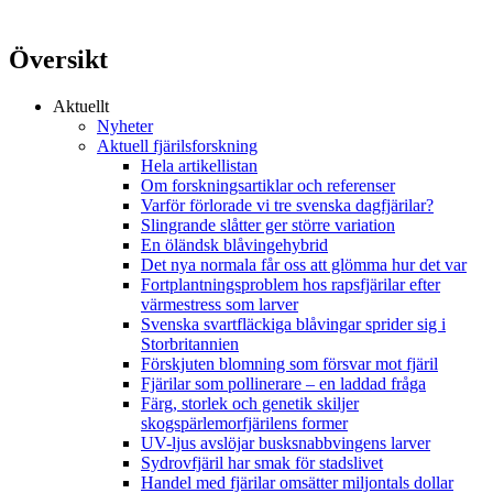
Översikt
Aktuellt
Nyheter
Aktuell fjärilsforskning
Hela artikellistan
Om forskningsartiklar och referenser
Varför förlorade vi tre svenska dagfjärilar?
Slingrande slåtter ger större variation
En öländsk blåvingehybrid
Det nya normala får oss att glömma hur det var
Fortplantningsproblem hos rapsfjärilar efter
värmestress som larver
Svenska svartfläckiga blåvingar sprider sig i
Storbritannien
Förskjuten blomning som försvar mot fjäril
Fjärilar som pollinerare – en laddad fråga
Färg, storlek och genetik skiljer
skogspärlemorfjärilens former
UV-ljus avslöjar busksnabbvingens larver
Sydrovfjäril har smak för stadslivet
Handel med fjärilar omsätter miljontals dollar