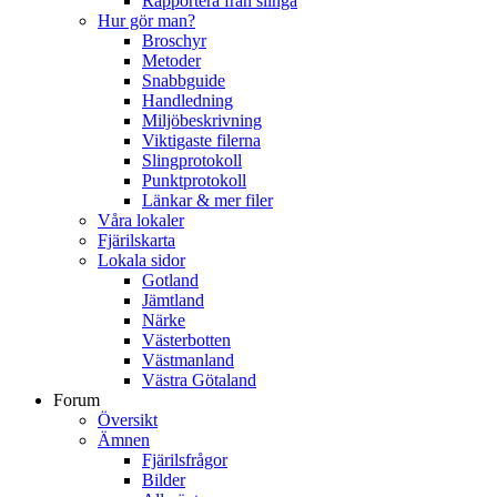
Rapportera från slinga
Hur gör man?
Broschyr
Metoder
Snabbguide
Handledning
Miljöbeskrivning
Viktigaste filerna
Slingprotokoll
Punktprotokoll
Länkar & mer filer
Våra lokaler
Fjärilskarta
Lokala sidor
Gotland
Jämtland
Närke
Västerbotten
Västmanland
Västra Götaland
Forum
Översikt
Ämnen
Fjärilsfrågor
Bilder