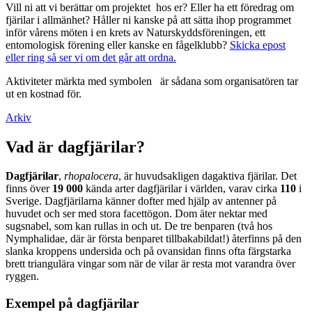
Vill ni att vi berättar om projektet hos er? Eller ha ett föredrag om
fjärilar i allmänhet? Håller ni kanske på att sätta ihop programmet
inför vårens möten i en krets av Naturskyddsföreningen, ett
entomologisk förening eller kanske en fågelklubb?
Skicka epost
eller ring så ser vi om det går att ordna.
Aktiviteter märkta med symbolen
är sådana som organisatören tar
ut en kostnad för.
Arkiv
Vad är dagfjärilar?
Dagfjärilar
,
rhopalocera
, är huvudsakligen dagaktiva fjärilar. Det
finns över
19 000
kända arter dagfjärilar i världen, varav cirka
110
i
Sverige. Dagfjärilarna känner dofter med hjälp av antenner på
huvudet och ser med stora facettögon. Dom äter nektar med
sugsnabel, som kan rullas in och ut. De tre benparen (två hos
Nymphalidae, där är första benparet tillbakabildat!) återfinns på den
slanka kroppens undersida och på ovansidan finns ofta färgstarka
brett triangulära vingar som när de vilar är resta mot varandra över
ryggen.
Exempel på dagfjärilar