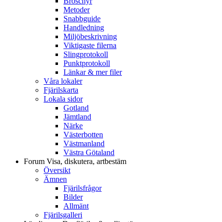
Broschyr
Metoder
Snabbguide
Handledning
Miljöbeskrivning
Viktigaste filerna
Slingprotokoll
Punktprotokoll
Länkar & mer filer
Våra lokaler
Fjärilskarta
Lokala sidor
Gotland
Jämtland
Närke
Västerbotten
Västmanland
Västra Götaland
Forum
Visa, diskutera, artbestäm
Översikt
Ämnen
Fjärilsfrågor
Bilder
Allmänt
Fjärilsgalleri