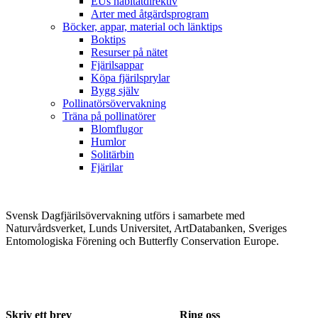
EUs habitatdirektiv
Arter med åtgärdsprogram
Böcker, appar, material och länktips
Boktips
Resurser på nätet
Fjärilsappar
Köpa fjärilsprylar
Bygg själv
Pollinatörsövervakning
Träna på pollinatörer
Blomflugor
Humlor
Solitärbin
Fjärilar
Svensk Dagfjärilsövervakning utförs i samarbete med
Naturvårdsverket, Lunds Universitet, ArtDatabanken, Sveriges
Entomologiska Förening och Butterfly Conservation Europe.
Skriv ett brev
Ring oss