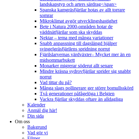
landskapstyp och arters särdrag</span>
Spanska kamgräsfjärilar hotas av allt torrare
somrar
Mikroklimat avgör utvecklingshastighet
Bete i Natura 2000-områden hotar de
väddnätfjärilar som ska skyddas
Nektar – tema med många variationer
Snabb anpassning till dagslängd hjälper
svingelgräsfjärilens spridning norrut
Fjärilslarvernas värdväxter– Mycket mer än en
midsommarbukett
Monarker migrerar söderut allt senare
Mindre kräsna sydrovfjärilar sprider sig snabbt
norrut
Vad tittar du på?
Många slags pollinerare ger större bomullsskörd
Två generationer påfågelöga i Belgien
Vackra fjärilar skyddas oftare än alldagliga
Kalender
Anmäl dig här!
Din sida
Om oss
Bakgrund
Vad gör vi
Filmer