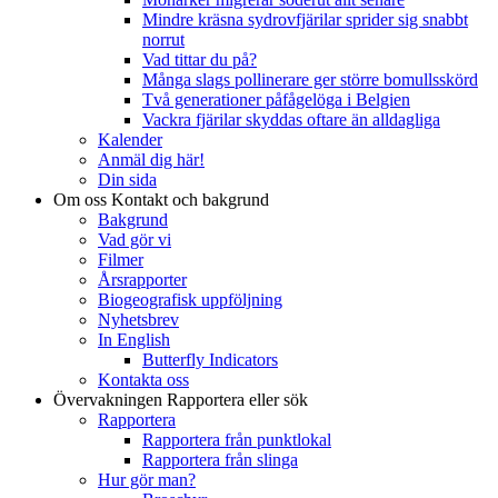
Mindre kräsna sydrovfjärilar sprider sig snabbt
norrut
Vad tittar du på?
Många slags pollinerare ger större bomullsskörd
Två generationer påfågelöga i Belgien
Vackra fjärilar skyddas oftare än alldagliga
Kalender
Anmäl dig här!
Din sida
Om oss
Kontakt och bakgrund
Bakgrund
Vad gör vi
Filmer
Årsrapporter
Biogeografisk uppföljning
Nyhetsbrev
In English
Butterfly Indicators
Kontakta oss
Övervakningen
Rapportera eller sök
Rapportera
Rapportera från punktlokal
Rapportera från slinga
Hur gör man?