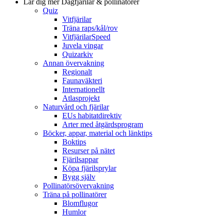
Lär dig mer
Dagfjärilar & pollinatörer
Quiz
Vitfjärilar
Träna raps/kål/rov
VitfjärilarSpeed
Juvela vingar
Quizarkiv
Annan övervakning
Regionalt
Faunaväkteri
Internationellt
Atlasprojekt
Naturvård och fjärilar
EUs habitatdirektiv
Arter med åtgärdsprogram
Böcker, appar, material och länktips
Boktips
Resurser på nätet
Fjärilsappar
Köpa fjärilsprylar
Bygg själv
Pollinatörsövervakning
Träna på pollinatörer
Blomflugor
Humlor