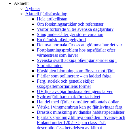
Aktuellt
Nyheter
Aktuell fjärilsforskning
Hela artikellistan
Om forskningsartiklar och referenser
Varför förlorade vi tre svenska dagfjärilar?
Slingrande slåtter ger större variation
En öländsk blåvingehybrid
Det nya normala får oss att glömma hur det var
Fortplantningsproblem hos rapsfjärilar efter
värmestress som larver
Svenska svartfläckiga blåvingar sprider sig i
Storbritannien
Förskjuten blomning som försvar mot fjäril
Fjärilar som pollinerare – en laddad fråga
Färg, storlek och genetik skiljer
skogspärlemorfjärilens former
UV-ljus avslöjar busksnabbvingens larver
Sydrovfjäril har smak för stadslivet
Handel med fjärilar omsätter miljontals dollar
Vätska i vingmembran kan ge fjärilsvingar färg
Drastisk minskning av danska habitatspecialister
Fjärilars spridning till nya områden i Sverige och
Finland under 120 år <span class="sf-
description">– betydelsen av klimat,