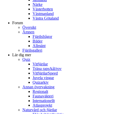
Närke
Västerbotten
Västmanland
Västra Götaland
Forum
Översikt
Ämnen
Fjärilsfrågor
Bilder
Allmänt
Fjärilsgalleri
Lär dig mer
Quiz
Vitfjärilar
Träna raps/kål/rov
VitfjärilarSpeed
Juvela vingar
Quizarkiv
Annan övervakning
Regionalt
Faunaväkteri
Internationellt
Atlasprojekt
Naturvård och fjärilar