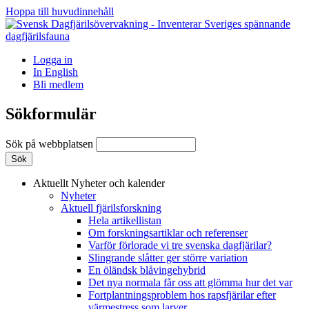
Hoppa till huvudinnehåll
Logga in
In English
Bli medlem
Sökformulär
Sök på webbplatsen
Aktuellt
Nyheter och kalender
Nyheter
Aktuell fjärilsforskning
Hela artikellistan
Om forskningsartiklar och referenser
Varför förlorade vi tre svenska dagfjärilar?
Slingrande slåtter ger större variation
En öländsk blåvingehybrid
Det nya normala får oss att glömma hur det var
Fortplantningsproblem hos rapsfjärilar efter
värmestress som larver