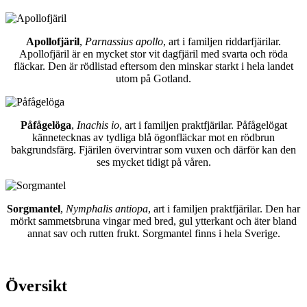
Apollofjäril
,
Parnassius apollo
, art i familjen riddarfjärilar.
Apollofjäril är en mycket stor vit dagfjäril med svarta och röda
fläckar. Den är rödlistad eftersom den minskar starkt i hela landet
utom på Gotland.
Påfågelöga
,
Inachis io
, art i familjen praktfjärilar. Påfågelögat
kännetecknas av tydliga blå ögonfläckar mot en rödbrun
bakgrundsfärg. Fjärilen övervintrar som vuxen och därför kan den
ses mycket tidigt på våren.
Sorgmantel
,
Nymphalis antiopa
, art i familjen praktfjärilar. Den har
mörkt sammetsbruna vingar med bred, gul ytterkant och äter bland
annat sav och rutten frukt. Sorgmantel finns i hela Sverige.
Översikt