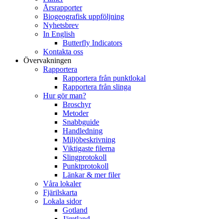
Årsrapporter
Biogeografisk uppföljning
Nyhetsbrev
In English
Butterfly Indicators
Kontakta oss
Övervakningen
Rapportera
Rapportera från punktlokal
Rapportera från slinga
Hur gör man?
Broschyr
Metoder
Snabbguide
Handledning
Miljöbeskrivning
Viktigaste filerna
Slingprotokoll
Punktprotokoll
Länkar & mer filer
Våra lokaler
Fjärilskarta
Lokala sidor
Gotland
Jämtland