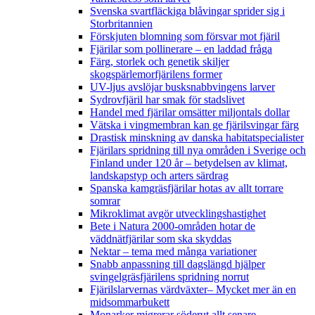
Svenska svartfläckiga blåvingar sprider sig i
Storbritannien
Förskjuten blomning som försvar mot fjäril
Fjärilar som pollinerare – en laddad fråga
Färg, storlek och genetik skiljer
skogspärlemorfjärilens former
UV-ljus avslöjar busksnabbvingens larver
Sydrovfjäril har smak för stadslivet
Handel med fjärilar omsätter miljontals dollar
Vätska i vingmembran kan ge fjärilsvingar färg
Drastisk minskning av danska habitatspecialister
Fjärilars spridning till nya områden i Sverige och
Finland under 120 år
– betydelsen av klimat,
landskapstyp och arters särdrag
Spanska kamgräsfjärilar hotas av allt torrare
somrar
Mikroklimat avgör utvecklingshastighet
Bete i Natura 2000-områden hotar de
väddnätfjärilar som ska skyddas
Nektar – tema med många variationer
Snabb anpassning till dagslängd hjälper
svingelgräsfjärilens spridning norrut
Fjärilslarvernas värdväxter– Mycket mer än en
midsommarbukett
Monarker migrerar söderut allt senare