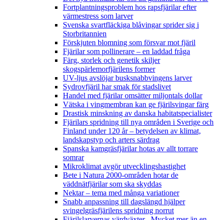
Fortplantningsproblem hos rapsfjärilar efter
värmestress som larver
Svenska svartfläckiga blåvingar sprider sig i
Storbritannien
Förskjuten blomning som försvar mot fjäril
Fjärilar som pollinerare – en laddad fråga
Färg, storlek och genetik skiljer
skogspärlemorfjärilens former
UV-ljus avslöjar busksnabbvingens larver
Sydrovfjäril har smak för stadslivet
Handel med fjärilar omsätter miljontals dollar
Vätska i vingmembran kan ge fjärilsvingar färg
Drastisk minskning av danska habitatspecialister
Fjärilars spridning till nya områden i Sverige och
Finland under 120 år
– betydelsen av klimat,
landskapstyp och arters särdrag
Spanska kamgräsfjärilar hotas av allt torrare
somrar
Mikroklimat avgör utvecklingshastighet
Bete i Natura 2000-områden hotar de
väddnätfjärilar som ska skyddas
Nektar – tema med många variationer
Snabb anpassning till dagslängd hjälper
svingelgräsfjärilens spridning norrut
Fjärilslarvernas värdväxter– Mycket mer än en