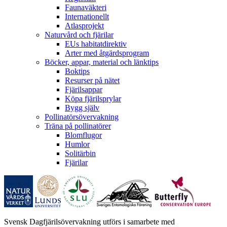
Faunaväkteri
Internationellt
Atlasprojekt
Naturvård och fjärilar
EUs habitatdirektiv
Arter med åtgärdsprogram
Böcker, appar, material och länktips
Boktips
Resurser på nätet
Fjärilsappar
Köpa fjärilsprylar
Bygg själv
Pollinatörsövervakning
Träna på pollinatörer
Blomflugor
Humlor
Solitärbin
Fjärilar
Svensk Dagfjärilsövervakning utförs i samarbete med