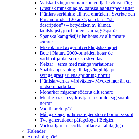
Vätska i vingmembran kan ge fjärilsvingar färg
Drastisk minskning av danska habitatspecialister
Fjärilars spridning till nya områden i Sverige och
Finland under 120 år <span class="sf-
description">– betydelsen av klimat,
landskapstyp och arters särdrag</span>
Spanska kamgräsfjärilar hotas av allt torrare
somrar
Mikroklimat avgör utvecklingshastighet
Bete i Natura 2000-områden hotar de
väddnätfjärilar som ska skyddas
Nektar – tema med många variationer
Snabb anpassning till dagslängd hjälper
svingelgräsfjärilens spridning norrut
Fjärilslarvernas värdväxter– Mycket mer än en
midsommarbukett
Monarker migrerar söderut allt senare
Mindre kräsna sydrovfjärilar sprider sig snabbt
norrut
Vad tittar du på?
Många slags pollinerare ger större bomullsskörd
Två generationer påfågelöga i Belgien
Vackra fjärilar skyddas oftare än alldagliga
Kalender
Anmäl dig här!