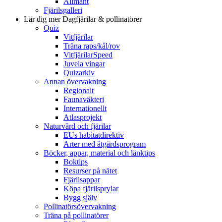
Allmänt
Fjärilsgalleri
Lär dig mer
Dagfjärilar & pollinatörer
Quiz
Vitfjärilar
Träna raps/kål/rov
VitfjärilarSpeed
Juvela vingar
Quizarkiv
Annan övervakning
Regionalt
Faunaväkteri
Internationellt
Atlasprojekt
Naturvård och fjärilar
EUs habitatdirektiv
Arter med åtgärdsprogram
Böcker, appar, material och länktips
Boktips
Resurser på nätet
Fjärilsappar
Köpa fjärilsprylar
Bygg själv
Pollinatörsövervakning
Träna på pollinatörer