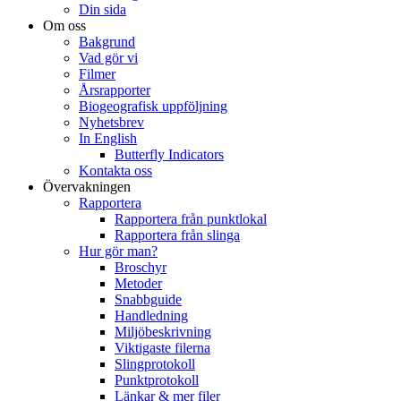
Din sida
Om oss
Bakgrund
Vad gör vi
Filmer
Årsrapporter
Biogeografisk uppföljning
Nyhetsbrev
In English
Butterfly Indicators
Kontakta oss
Övervakningen
Rapportera
Rapportera från punktlokal
Rapportera från slinga
Hur gör man?
Broschyr
Metoder
Snabbguide
Handledning
Miljöbeskrivning
Viktigaste filerna
Slingprotokoll
Punktprotokoll
Länkar & mer filer