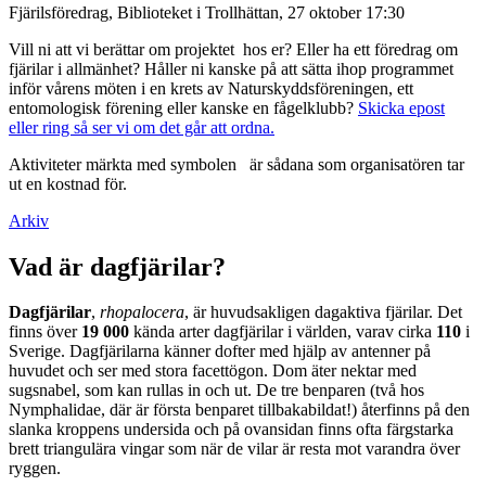
Fjärilsföredrag, Biblioteket i Trollhättan, 27 oktober 17:30
Vill ni att vi berättar om projektet hos er? Eller ha ett föredrag om
fjärilar i allmänhet? Håller ni kanske på att sätta ihop programmet
inför vårens möten i en krets av Naturskyddsföreningen, ett
entomologisk förening eller kanske en fågelklubb?
Skicka epost
eller ring så ser vi om det går att ordna.
Aktiviteter märkta med symbolen
är sådana som organisatören tar
ut en kostnad för.
Arkiv
Vad är dagfjärilar?
Dagfjärilar
,
rhopalocera
, är huvudsakligen dagaktiva fjärilar. Det
finns över
19 000
kända arter dagfjärilar i världen, varav cirka
110
i
Sverige. Dagfjärilarna känner dofter med hjälp av antenner på
huvudet och ser med stora facettögon. Dom äter nektar med
sugsnabel, som kan rullas in och ut. De tre benparen (två hos
Nymphalidae, där är första benparet tillbakabildat!) återfinns på den
slanka kroppens undersida och på ovansidan finns ofta färgstarka
brett triangulära vingar som när de vilar är resta mot varandra över
ryggen.