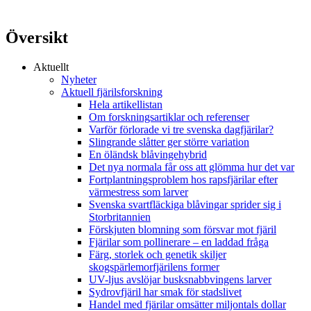
Översikt
Aktuellt
Nyheter
Aktuell fjärilsforskning
Hela artikellistan
Om forskningsartiklar och referenser
Varför förlorade vi tre svenska dagfjärilar?
Slingrande slåtter ger större variation
En öländsk blåvingehybrid
Det nya normala får oss att glömma hur det var
Fortplantningsproblem hos rapsfjärilar efter
värmestress som larver
Svenska svartfläckiga blåvingar sprider sig i
Storbritannien
Förskjuten blomning som försvar mot fjäril
Fjärilar som pollinerare – en laddad fråga
Färg, storlek och genetik skiljer
skogspärlemorfjärilens former
UV-ljus avslöjar busksnabbvingens larver
Sydrovfjäril har smak för stadslivet
Handel med fjärilar omsätter miljontals dollar