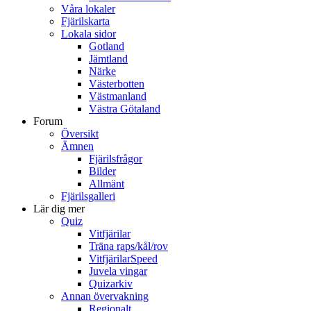
Våra lokaler
Fjärilskarta
Lokala sidor
Gotland
Jämtland
Närke
Västerbotten
Västmanland
Västra Götaland
Forum
Översikt
Ämnen
Fjärilsfrågor
Bilder
Allmänt
Fjärilsgalleri
Lär dig mer
Quiz
Vitfjärilar
Träna raps/kål/rov
VitfjärilarSpeed
Juvela vingar
Quizarkiv
Annan övervakning
Regionalt