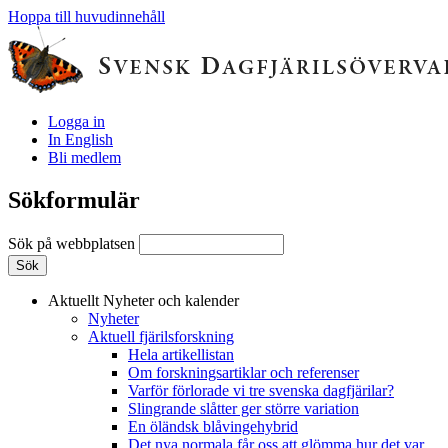
Hoppa till huvudinnehåll
Logga in
In English
Bli medlem
Sökformulär
Sök på webbplatsen
Aktuellt
Nyheter och kalender
Nyheter
Aktuell fjärilsforskning
Hela artikellistan
Om forskningsartiklar och referenser
Varför förlorade vi tre svenska dagfjärilar?
Slingrande slåtter ger större variation
En öländsk blåvingehybrid
Det nya normala får oss att glömma hur det var