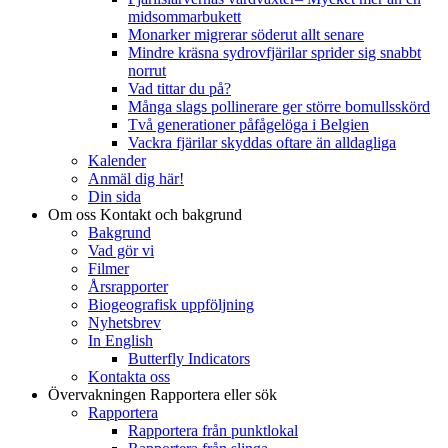
midsommarbukett
Monarker migrerar söderut allt senare
Mindre kräsna sydrovfjärilar sprider sig snabbt
norrut
Vad tittar du på?
Många slags pollinerare ger större bomullsskörd
Två generationer påfågelöga i Belgien
Vackra fjärilar skyddas oftare än alldagliga
Kalender
Anmäl dig här!
Din sida
Om oss
Kontakt och bakgrund
Bakgrund
Vad gör vi
Filmer
Årsrapporter
Biogeografisk uppföljning
Nyhetsbrev
In English
Butterfly Indicators
Kontakta oss
Övervakningen
Rapportera eller sök
Rapportera
Rapportera från punktlokal