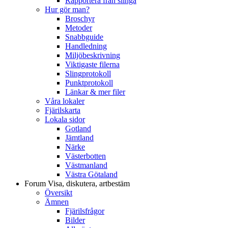
Rapportera från slinga
Hur gör man?
Broschyr
Metoder
Snabbguide
Handledning
Miljöbeskrivning
Viktigaste filerna
Slingprotokoll
Punktprotokoll
Länkar & mer filer
Våra lokaler
Fjärilskarta
Lokala sidor
Gotland
Jämtland
Närke
Västerbotten
Västmanland
Västra Götaland
Forum
Visa, diskutera, artbestäm
Översikt
Ämnen
Fjärilsfrågor
Bilder