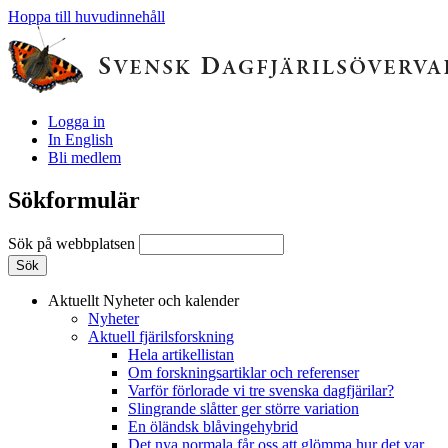
Hoppa till huvudinnehåll
Logga in
In English
Bli medlem
Sökformulär
Sök på webbplatsen
Aktuellt
Nyheter och kalender
Nyheter
Aktuell fjärilsforskning
Hela artikellistan
Om forskningsartiklar och referenser
Varför förlorade vi tre svenska dagfjärilar?
Slingrande slåtter ger större variation
En öländsk blåvingehybrid
Det nya normala får oss att glömma hur det var