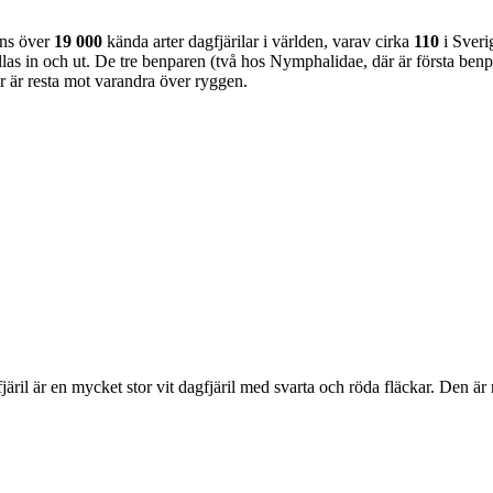
nns över
19 000
kända arter dagfjärilar i världen, varav cirka
110
i Sveri
as in och ut. De tre benparen (två hos Nymphalidae, där är första benpa
ar är resta mot varandra över ryggen.
lofjäril är en mycket stor vit dagfjäril med svarta och röda fläckar. Den 