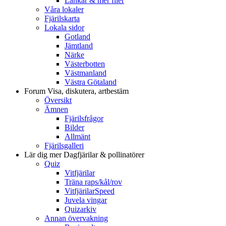
Länkar & mer filer
Våra lokaler
Fjärilskarta
Lokala sidor
Gotland
Jämtland
Närke
Västerbotten
Västmanland
Västra Götaland
Forum
Visa, diskutera, artbestäm
Översikt
Ämnen
Fjärilsfrågor
Bilder
Allmänt
Fjärilsgalleri
Lär dig mer
Dagfjärilar & pollinatörer
Quiz
Vitfjärilar
Träna raps/kål/rov
VitfjärilarSpeed
Juvela vingar
Quizarkiv
Annan övervakning