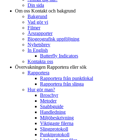
Din sida
Om oss
Kontakt och bakgrund
Bakgrund
Vad gör vi
Filmer
Årsrapporter
Biogeografisk uppföljning
Nyhetsbrev
In English
Butterfly Indicators
Kontakta oss
Övervakningen
Rapportera eller sök
Rapportera
Rapportera från punktlokal
Rapportera från slinga
Hur gör man?
Broschyr
Metoder
Snabbguide
Handledning
Miljöbeskrivning
Viktigaste filerna
Slingprotokoll
Punktprotokoll