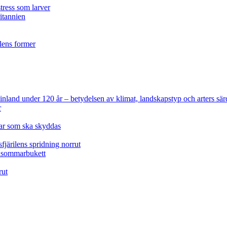
tress som larver
ritannien
ilens former
 Finland under 120 år
– betydelsen av klimat, landskapstyp och arters sär
r
lar som ska skyddas
fjärilens spridning norrut
idsommarbukett
rut