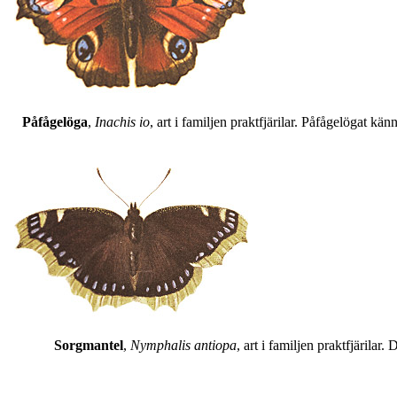
Påfågelöga
,
Inachis io
, art i familjen praktfjärilar. Påfågelögat 
Sorgmantel
,
Nymphalis antiopa
, art i familjen praktfjärila