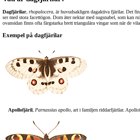
Dagfjärilar
,
rhopalocera
, är huvudsakligen dagaktiva fjärilar. Det fi
ser med stora facettögon. Dom äter nektar med sugsnabel, som kan rull
ovansidan finns ofta färgstarka brett triangulära vingar som när de vil
Exempel på dagfjärilar
Apollofjäril
,
Parnassius apollo
, art i familjen riddarfjärilar. Apol