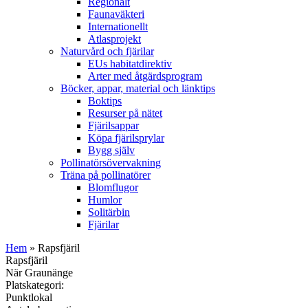
Regionalt
Faunaväkteri
Internationellt
Atlasprojekt
Naturvård och fjärilar
EUs habitatdirektiv
Arter med åtgärdsprogram
Böcker, appar, material och länktips
Boktips
Resurser på nätet
Fjärilsappar
Köpa fjärilsprylar
Bygg själv
Pollinatörsövervakning
Träna på pollinatörer
Blomflugor
Humlor
Solitärbin
Fjärilar
Hem
» Rapsfjäril
Rapsfjäril
När Graunänge
Platskategori:
Punktlokal