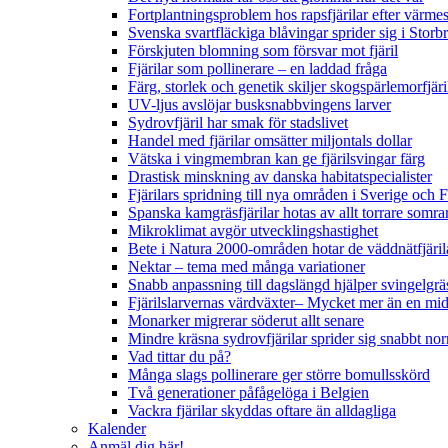
Fortplantningsproblem hos rapsfjärilar efter värmes
Svenska svartfläckiga blåvingar sprider sig i Storb
Förskjuten blomning som försvar mot fjäril
Fjärilar som pollinerare – en laddad fråga
Färg, storlek och genetik skiljer skogspärlemorfjär
UV-ljus avslöjar busksnabbvingens larver
Sydrovfjäril har smak för stadslivet
Handel med fjärilar omsätter miljontals dollar
Vätska i vingmembran kan ge fjärilsvingar färg
Drastisk minskning av danska habitatspecialister
Fjärilars spridning till nya områden i Sverige och
Spanska kamgräsfjärilar hotas av allt torrare somra
Mikroklimat avgör utvecklingshastighet
Bete i Natura 2000-områden hotar de väddnätfjäri
Nektar – tema med många variationer
Snabb anpassning till dagslängd hjälper svingelgräs
Fjärilslarvernas värdväxter– Mycket mer än en m
Monarker migrerar söderut allt senare
Mindre kräsna sydrovfjärilar sprider sig snabbt nor
Vad tittar du på?
Många slags pollinerare ger större bomullsskörd
Två generationer påfågelöga i Belgien
Vackra fjärilar skyddas oftare än alldagliga
Kalender
Anmäl dig här!