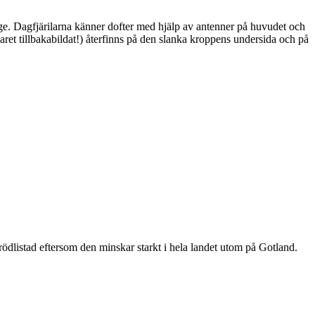
ge. Dagfjärilarna känner dofter med hjälp av antenner på huvudet och
ret tillbakabildat!) återfinns på den slanka kroppens undersida och på
är rödlistad eftersom den minskar starkt i hela landet utom på Gotland.