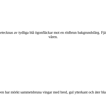
kännetecknas av tydliga blå ögonfläckar mot en rödbrun bakgrundsfärg. Fj
våren.
r. Den har mörkt sammetsbruna vingar med bred, gul ytterkant och äter bla