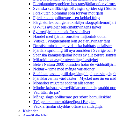
Fortplantningsproblem hos rapsfjärilar efter värmes
Svenska svartfläckiga blåvingar sprider sig i Storb
Förskjuten blomning som försvar mot fjäril
Fjärilar som pollinerare – en laddad fråga
Färg, storlek och genetik skiljer skogspärlemorfjär
UV-ljus avslöjar busksnabbvingens larver
Sydrovfjäril har smak för stadslivet
Handel med fjärilar omsätter miljontals dollar
Vätska i vingmembran kan ge fjärilsvingar färg
Drastisk minskning av danska habitatspecialister
Fjärilars spridning till nya områden i Sverige och
Spanska kamgräsfjärilar hotas av allt torrare somra
Mikroklimat avgör utvecklingshastighet
Bete i Natura 2000-områden hotar de väddnätfjäri
Nektar – tema med många variationer
Snabb anpassning till dagslängd hjälper svingelgräs
Fjärilslarvernas värdväxter– Mycket mer än en m
Monarker migrerar söderut allt senare
Mindre kräsna sydrovfjärilar sprider sig snabbt nor
Vad tittar du på?
Många slags pollinerare ger större bomullsskörd
Två generationer påfågelöga i Belgien
Vackra fjärilar skyddas oftare än alldagliga
Kalender
Anmäl dig här!