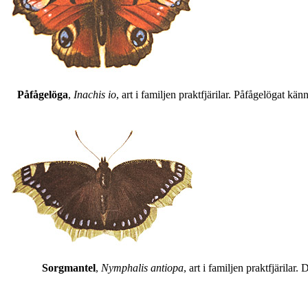
Påfågelöga
,
Inachis io
, art i familjen praktfjärilar. Påfågelögat 
Sorgmantel
,
Nymphalis antiopa
, art i familjen praktfjärila