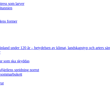
tress som larver
ritannien
ilens former
 Finland under 120 år
– betydelsen av klimat, landskapstyp och arters sär
r
lar som ska skyddas
fjärilens spridning norrut
idsommarbukett
rut