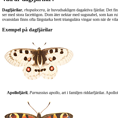
Dagfjärilar
,
rhopalocera
, är huvudsakligen dagaktiva fjärilar. Det fi
ser med stora facettögon. Dom äter nektar med sugsnabel, som kan rull
ovansidan finns ofta färgstarka brett triangulära vingar som när de vil
Exempel på dagfjärilar
Apollofjäril
,
Parnassius apollo
, art i familjen riddarfjärilar. Apol