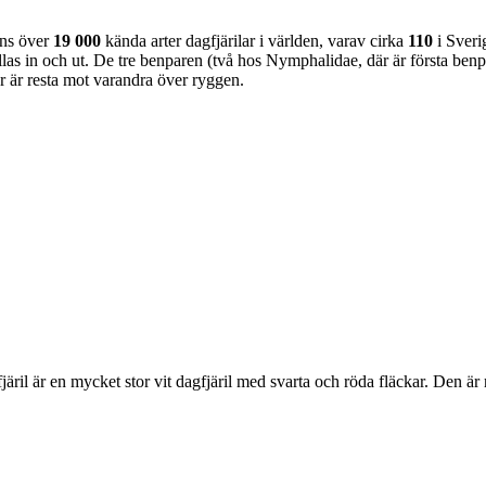
nns över
19 000
kända arter dagfjärilar i världen, varav cirka
110
i Sveri
as in och ut. De tre benparen (två hos Nymphalidae, där är första benpa
ar är resta mot varandra över ryggen.
lofjäril är en mycket stor vit dagfjäril med svarta och röda fläckar. Den 