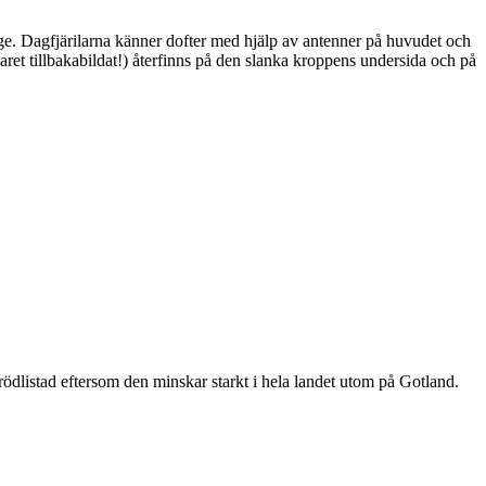
ge. Dagfjärilarna känner dofter med hjälp av antenner på huvudet och
ret tillbakabildat!) återfinns på den slanka kroppens undersida och på
är rödlistad eftersom den minskar starkt i hela landet utom på Gotland.