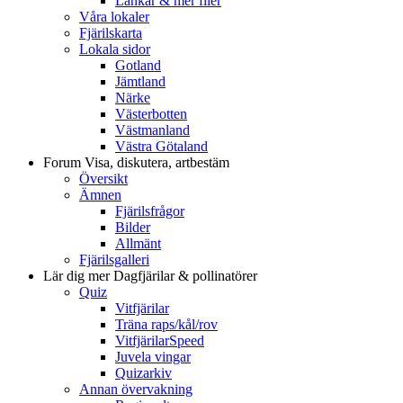
Länkar & mer filer
Våra lokaler
Fjärilskarta
Lokala sidor
Gotland
Jämtland
Närke
Västerbotten
Västmanland
Västra Götaland
Forum
Visa, diskutera, artbestäm
Översikt
Ämnen
Fjärilsfrågor
Bilder
Allmänt
Fjärilsgalleri
Lär dig mer
Dagfjärilar & pollinatörer
Quiz
Vitfjärilar
Träna raps/kål/rov
VitfjärilarSpeed
Juvela vingar
Quizarkiv
Annan övervakning