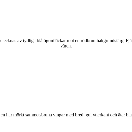
kännetecknas av tydliga blå ögonfläckar mot en rödbrun bakgrundsfärg. Fj
våren.
r. Den har mörkt sammetsbruna vingar med bred, gul ytterkant och äter bla