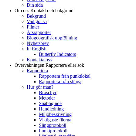
Din sida
Om oss
Kontakt och bakgrund
Bakgrund
Vad gör vi
Filmer
Årsrapporter
Biogeografisk uppföljning
Nyhetsbrev
In English
Butterfly Indicators
Kontakta oss
Övervakningen
Rapportera eller sök
Rapportera
Rapportera från punktlokal
Rapportera från slinga
Hur gör man?
Broschyr
Metoder
Snabbguide
Handledning
Miljöbeskrivning
Viktigaste filerna
Slingprotokoll
Punktprotokoll