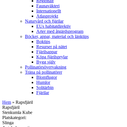
Regionalt
Faunaväkteri
Internationellt
Atlasprojekt
Naturvård och fjärilar
EUs habitatdirektiv
Arter med åtgärdsprogram
Böcker, appar, material och länktips
Boktips
Resurser på nätet
Fjärilsappar
Köpa fjärilsprylar
Bygg själv
Pollinatörsövervakning
Träna på pollinatörer
Blomflugor
Humlor
Solitärbin
Fjärilar
Hem
» Rapsfjäril
Rapsfjäril
Stenkumla Kube
Platskategori:
Slinga