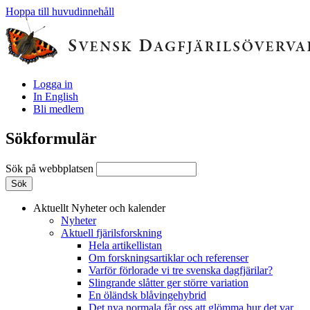
Hoppa till huvudinnehåll
Logga in
In English
Bli medlem
Sökformulär
Sök på webbplatsen
Aktuellt
Nyheter och kalender
Nyheter
Aktuell fjärilsforskning
Hela artikellistan
Om forskningsartiklar och referenser
Varför förlorade vi tre svenska dagfjärilar?
Slingrande slåtter ger större variation
En öländsk blåvingehybrid
Det nya normala får oss att glömma hur det var