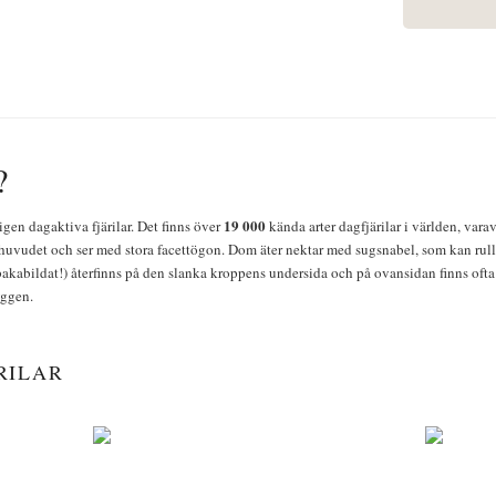
?
19 000
igen dagaktiva fjärilar. Det finns över
kända arter dagfjärilar i världen, vara
huvudet och ser med stora facettögon. Dom äter nektar med sugsnabel, som kan rulla
bakabildat!) återfinns på den slanka kroppens undersida och på ovansidan finns ofta 
yggen.
RILAR