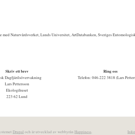
te med Naturvårdsverket, Lunds Universitet, ArtDatabanken, Sveriges Entomologis
Skriv ett brev
Ring oss
sk Dagfjärilsövervakning
Telefon: 046-222 3818 (Lars Petter
Lars Pettersson
Ekologihuset
223 62 Lund
systemet
Drupal
och är utvecklad av webbyrån
Happiness
.
Info