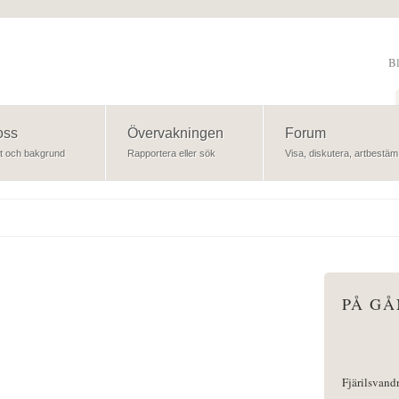
B
Sök
oss
Övervakningen
Forum
t och bakgrund
Rapportera eller sök
Visa, diskutera, artbestäm
PÅ G
Fjärilsvand