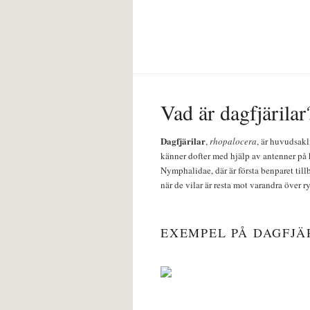
Vad är dagfjärilar
Dagfjärilar
,
rhopalocera
, är huvudsakl
känner dofter med hjälp av antenner på 
Nymphalidae, där är första benparet till
när de vilar är resta mot varandra över r
EXEMPEL PÅ DAGFJÄ