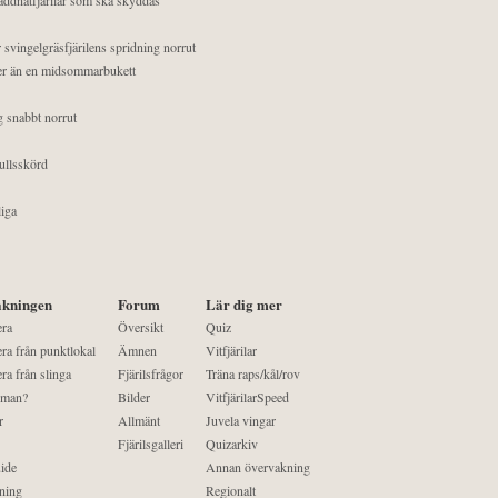
 svingelgräsfjärilens spridning norrut
mer än en midsommarbukett
g snabbt norrut
ullsskörd
liga
kningen
Forum
Lär dig mer
era
Översikt
Quiz
ra från punktlokal
Ämnen
Vitfjärilar
ra från slinga
Fjärilsfrågor
Träna raps/kål/rov
 man?
Bilder
VitfjärilarSpeed
r
Allmänt
Juvela vingar
Fjärilsgalleri
Quizarkiv
ide
Annan övervakning
ning
Regionalt