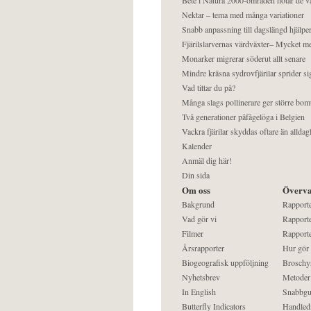
Nektar – tema med många variationer
Snabb anpassning till dagslängd hjälper
Fjärilslarvernas värdväxter– Mycket 
Monarker migrerar söderut allt senare
Mindre kräsna sydrovfjärilar sprider si
Vad tittar du på?
Många slags pollinerare ger större bom
Två generationer påfågelöga i Belgien
Vackra fjärilar skyddas oftare än alldag
Kalender
Anmäl dig här!
Din sida
Om oss
Överva
Bakgrund
Rapport
Vad gör vi
Rapporte
Filmer
Rapporte
Årsrapporter
Hur gör
Biogeografisk uppföljning
Broschy
Nyhetsbrev
Metoder
In English
Snabbgu
Butterfly Indicators
Handled