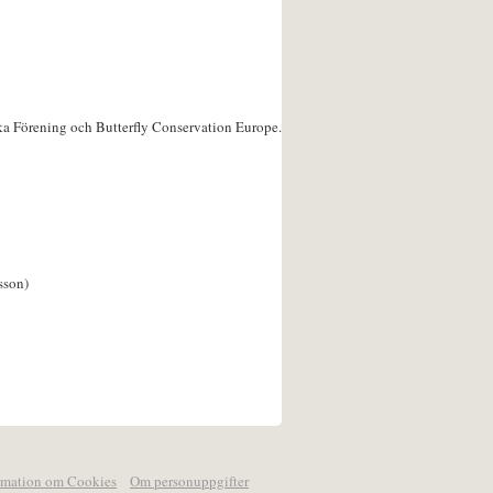
ka Förening och Butterfly Conservation Europe.
sson)
rmation om Cookies
Om personuppgifter