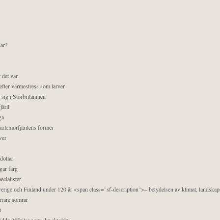
lar?
 det var
efter värmestress som larver
sig i Storbritannien
äril
ga
pärlemorfjärilens former
ver
dollar
gar färg
ecialister
 Sverige och Finland under 120 år <span class="sf-description">– betydelsen av klimat, landska
orrare somrar
t
äddnätfjärilar som ska skyddas