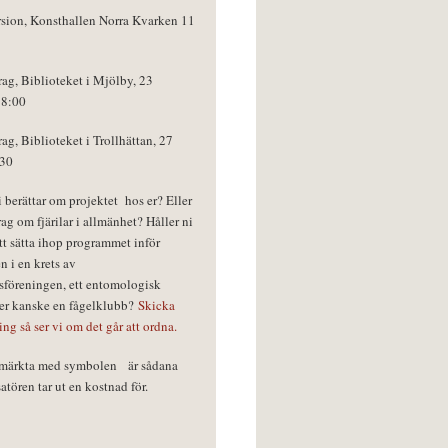
rsion, Konsthallen Norra Kvarken 11
rag, Biblioteket i Mjölby, 23
18:00
rag, Biblioteket i Trollhättan, 27
:30
vi berättar om projektet hos er? Eller
rag om fjärilar i allmänhet? Håller ni
tt sätta ihop programmet inför
n i en krets av
föreningen, ett entomologisk
ler kanske en fågelklubb?
Skicka
ring så ser vi om det går att ordna.
r märkta med symbolen
är sådana
tören tar ut en kostnad för.