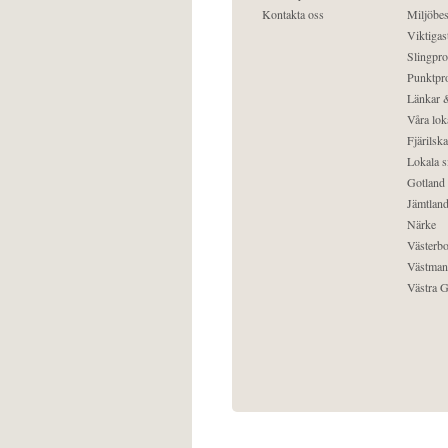
Kontakta oss
Miljöbes
Viktigast
Slingpro
Punktpro
Länkar &
Våra lok
Fjärilska
Lokala s
Gotland
Jämtlan
Närke
Västerbo
Västman
Västra G