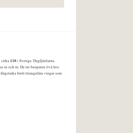
110
v cirka
i Sverige. Dagfjärilarna
s in och ut. De tre benparen (två hos
färgstarka brett triangulära vingar som