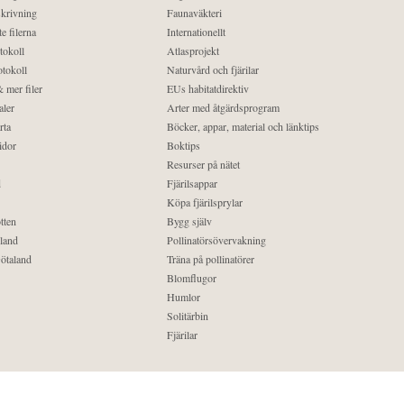
krivning
Faunaväkteri
e filerna
Internationellt
tokoll
Atlasprojekt
tokoll
Naturvård och fjärilar
 mer filer
EUs habitatdirektiv
aler
Arter med åtgärdsprogram
rta
Böcker, appar, material och länktips
idor
Boktips
Resurser på nätet
d
Fjärilsappar
Köpa fjärilsprylar
tten
Bygg själv
land
Pollinatörsövervakning
ötaland
Träna på pollinatörer
Blomflugor
Humlor
Solitärbin
Fjärilar