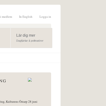
li medlem
In English
Logga in
formulär
Lär dig mer
Dagfjärilar & pollinatörer
ÅNG
ring, Kulturens Östarp 28 juni