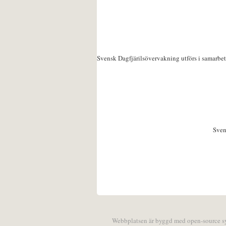
Svensk Dagfjärilsövervakning utförs i samarbe
Sven
Webbplatsen är byggd med open-source 