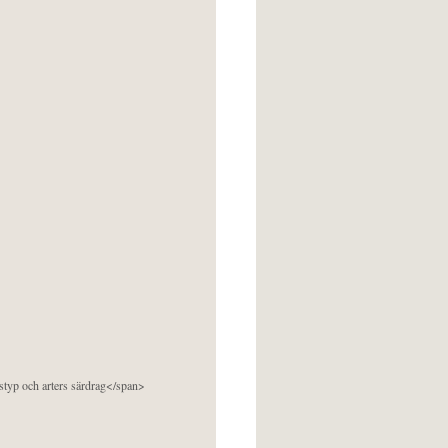
pstyp och arters särdrag</span>