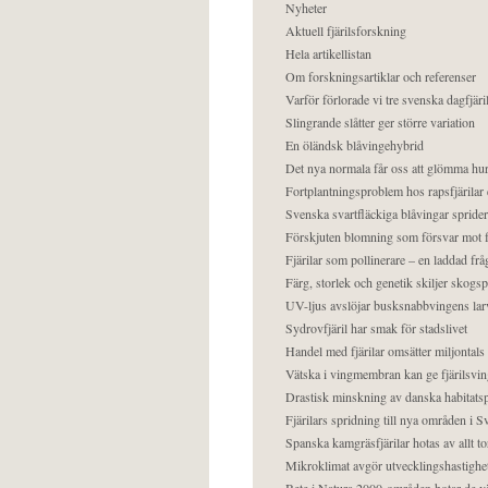
Nyheter
Aktuell fjärilsforskning
Hela artikellistan
Om forskningsartiklar och referenser
Varför förlorade vi tre svenska dagfjäri
Slingrande slåtter ger större variation
En öländsk blåvingehybrid
Det nya normala får oss att glömma hur
Fortplantningsproblem hos rapsfjärilar 
Svenska svartfläckiga blåvingar sprider 
Förskjuten blomning som försvar mot fj
Fjärilar som pollinerare – en laddad frå
Färg, storlek och genetik skiljer skogs
UV-ljus avslöjar busksnabbvingens lar
Sydrovfjäril har smak för stadslivet
Handel med fjärilar omsätter miljontals 
Vätska i vingmembran kan ge fjärilsvin
Drastisk minskning av danska habitatsp
Fjärilars spridning till nya områden i
Spanska kamgräsfjärilar hotas av allt t
Mikroklimat avgör utvecklingshastighe
Bete i Natura 2000-områden hotar de v