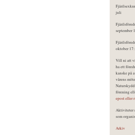
Fjärilsexku
juli
Fjärilsföred
september 
Fjärilsföred
oktober 17
Vill ni att 
ha ett föred
kanske på a
vårens möte
Naturskydds
förening el
epost eller 
Aktivitete
som organisa
Arkiv