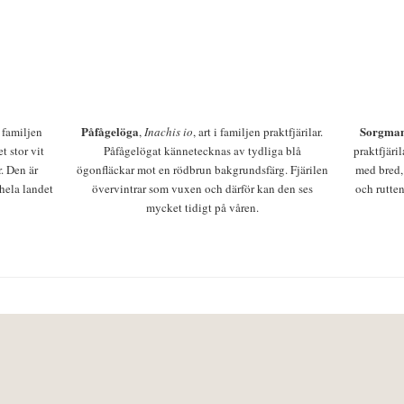
Påfågelöga
Sorgman
 i familjen
,
Inachis io
, art i familjen praktfjärilar.
t stor vit
Påfågelögat kännetecknas av tydliga blå
praktfjäri
r. Den är
ögonfläckar mot en rödbrun bakgrundsfärg. Fjärilen
med bred,
 hela landet
övervintrar som vuxen och därför kan den ses
och rutten
mycket tidigt på våren.