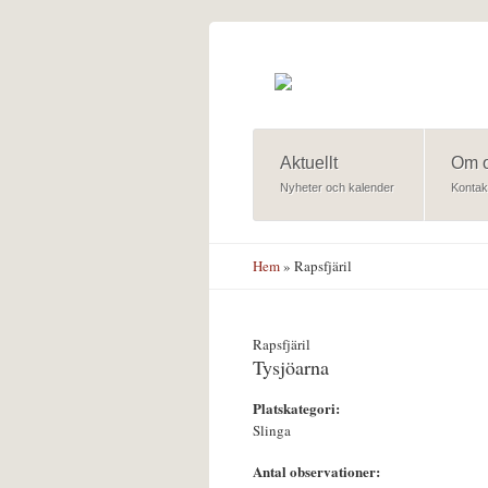
Hoppa till huvudinnehåll
Aktuellt
Om 
Nyheter och kalender
Kontak
Hem
» Rapsfjäril
Rapsfjäril
Tysjöarna
Platskategori:
Slinga
Antal observationer: