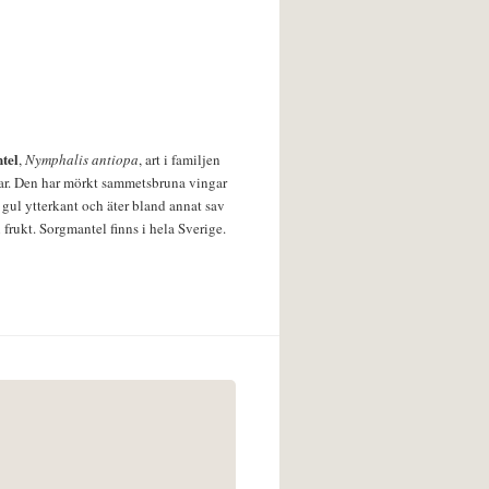
tel
,
Nymphalis antiopa
, art i familjen
lar. Den har mörkt sammetsbruna vingar
 gul ytterkant och äter bland annat sav
 frukt. Sorgmantel finns i hela Sverige.