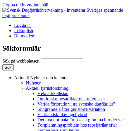
Hoppa till huvudinnehåll
Logga in
In English
Bli medlem
Sökformulär
Sök på webbplatsen
Aktuellt
Nyheter och kalender
Nyheter
Aktuell fjärilsforskning
Hela artikellistan
Om forskningsartiklar och referenser
Varför förlorade vi tre svenska dagfjärilar?
Slingrande slåtter ger större variation
En öländsk blåvingehybrid
Det nya normala får oss att glömma hur det var
Fortplantningsproblem hos rapsfjärilar efter
värmestress som larver