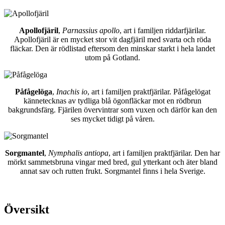
Apollofjäril
,
Parnassius apollo
, art i familjen riddarfjärilar.
Apollofjäril är en mycket stor vit dagfjäril med svarta och röda
fläckar. Den är rödlistad eftersom den minskar starkt i hela landet
utom på Gotland.
Påfågelöga
,
Inachis io
, art i familjen praktfjärilar. Påfågelögat
kännetecknas av tydliga blå ögonfläckar mot en rödbrun
bakgrundsfärg. Fjärilen övervintrar som vuxen och därför kan den
ses mycket tidigt på våren.
Sorgmantel
,
Nymphalis antiopa
, art i familjen praktfjärilar. Den har
mörkt sammetsbruna vingar med bred, gul ytterkant och äter bland
annat sav och rutten frukt. Sorgmantel finns i hela Sverige.
Översikt