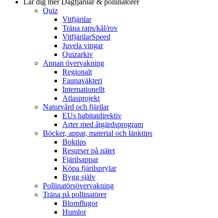
Lär dig mer
Dagfjärilar & pollinatörer
Quiz
Vitfjärilar
Träna raps/kål/rov
VitfjärilarSpeed
Juvela vingar
Quizarkiv
Annan övervakning
Regionalt
Faunaväkteri
Internationellt
Atlasprojekt
Naturvård och fjärilar
EUs habitatdirektiv
Arter med åtgärdsprogram
Böcker, appar, material och länktips
Boktips
Resurser på nätet
Fjärilsappar
Köpa fjärilsprylar
Bygg själv
Pollinatörsövervakning
Träna på pollinatörer
Blomflugor
Humlor