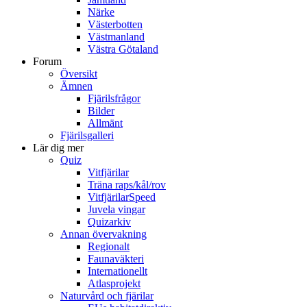
Närke
Västerbotten
Västmanland
Västra Götaland
Forum
Översikt
Ämnen
Fjärilsfrågor
Bilder
Allmänt
Fjärilsgalleri
Lär dig mer
Quiz
Vitfjärilar
Träna raps/kål/rov
VitfjärilarSpeed
Juvela vingar
Quizarkiv
Annan övervakning
Regionalt
Faunaväkteri
Internationellt
Atlasprojekt
Naturvård och fjärilar