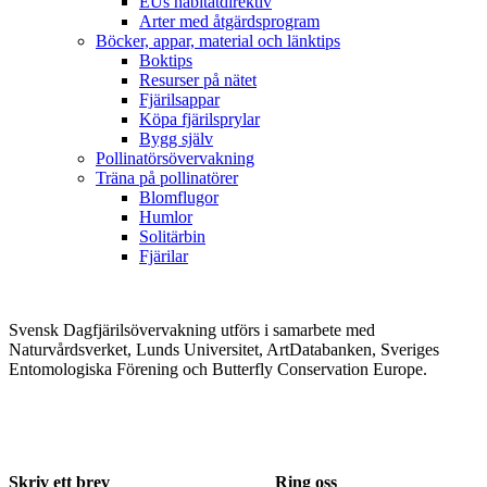
EUs habitatdirektiv
Arter med åtgärdsprogram
Böcker, appar, material och länktips
Boktips
Resurser på nätet
Fjärilsappar
Köpa fjärilsprylar
Bygg själv
Pollinatörsövervakning
Träna på pollinatörer
Blomflugor
Humlor
Solitärbin
Fjärilar
Svensk Dagfjärilsövervakning utförs i samarbete med
Naturvårdsverket, Lunds Universitet, ArtDatabanken, Sveriges
Entomologiska Förening och Butterfly Conservation Europe.
Skriv ett brev
Ring oss