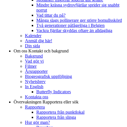
Mindre kräsna sydrovfjärilar sprider sig snabbt
norrut
Vad tittar du på?
Många slags pollinerare ger större bomullsskörd
Två generationer påfågelöga i Belgien
Vackra fjärilar skyddas oftare än alldagliga
Kalender
Anmäl dig här!
Din sida
Om oss
Kontakt och bakgrund
Bakgrund
Vad gör vi
Filmer
Årsrapporter
Biogeografisk uppföljning
Nyhetsbrev
In English
Butterfly Indicators
Kontakta oss
Övervakningen
Rapportera eller sök
Rapportera
Rapportera från punktlokal
Rapportera från slinga
Hur gör man?