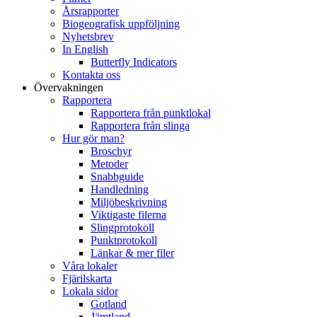
Årsrapporter
Biogeografisk uppföljning
Nyhetsbrev
In English
Butterfly Indicators
Kontakta oss
Övervakningen
Rapportera
Rapportera från punktlokal
Rapportera från slinga
Hur gör man?
Broschyr
Metoder
Snabbguide
Handledning
Miljöbeskrivning
Viktigaste filerna
Slingprotokoll
Punktprotokoll
Länkar & mer filer
Våra lokaler
Fjärilskarta
Lokala sidor
Gotland
Jämtland