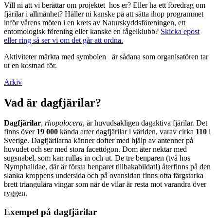
Vill ni att vi berättar om projektet hos er? Eller ha ett föredrag om
fjärilar i allmänhet? Håller ni kanske på att sätta ihop programmet
inför vårens möten i en krets av Naturskyddsföreningen, ett
entomologisk förening eller kanske en fågelklubb?
Skicka epost
eller ring så ser vi om det går att ordna.
Aktiviteter märkta med symbolen
är sådana som organisatören tar
ut en kostnad för.
Arkiv
Vad är dagfjärilar?
Dagfjärilar
,
rhopalocera
, är huvudsakligen dagaktiva fjärilar. Det
finns över
19 000
kända arter dagfjärilar i världen, varav cirka
110
i
Sverige. Dagfjärilarna känner dofter med hjälp av antenner på
huvudet och ser med stora facettögon. Dom äter nektar med
sugsnabel, som kan rullas in och ut. De tre benparen (två hos
Nymphalidae, där är första benparet tillbakabildat!) återfinns på den
slanka kroppens undersida och på ovansidan finns ofta färgstarka
brett triangulära vingar som när de vilar är resta mot varandra över
ryggen.
Exempel på dagfjärilar