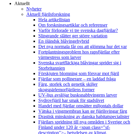
Aktuellt
Nyheter
Aktuell fjärilsforskning
Hela artikellistan
Om forskningsartiklar och referenser
Varför förlorade vi tre svenska dagfjärilar?
Slingrande slåtter ger större variation
En öländsk blåvingehybrid
Det nya normala får oss att glömma hur det var
Fortplantningsproblem hos rapsfjärilar efter
värmestress som larver
Svenska svartfläckiga blåvingar sprider sig i
Storbritannien
Förskjuten blomning som försvar mot fjäril
Fjärilar som pollinerare – en laddad fråga
Färg, storlek och genetik skiljer
skogspärlemorfjärilens former
UV-ljus avslöjar busksnabbvingens larver
Sydrovfjäril har smak för stadslivet
Handel med fjärilar omsätter miljontals dollar
Vätska i vingmembran kan ge fjärilsvingar färg
Drastisk minskning av danska habitatspecialister
Fjärilars spridning till nya områden i Sverige och
Finland under 120 år <span class="sf-
description">– betydelsen av klimat,