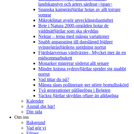
landskapstyp och arters särdrag</span>
Spanska kamgräsfjärilar hotas av allt torrare
somrar
Mikroklimat avgör utvecklingshastighet
Bete i Natura 2000-områden hotar de
väddnätfjärilar som ska skyddas
Nektar – tema med många variationer
Snabb anpassning till dagslängd hjälper
svingelgräsfjärilens spridning norrut
Fjärilslarvernas värdväxter– Mycket mer än en
midsommarbukett
Monarker migrerar söderut allt senare
Mindre kräsna sydrovfjärilar sprider sig snabbt
norrut
Vad tittar du på?
Många slags pollinerare ger större bomullsskörd
Två generationer påfågelöga i Belgien
Vackra fjärilar skyddas oftare än alldagliga
Kalender
Anmäl dig här!
Din sida
Om oss
Bakgrund
Vad gör vi
Filmer