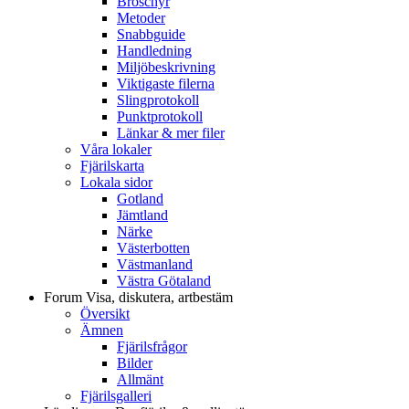
Broschyr
Metoder
Snabbguide
Handledning
Miljöbeskrivning
Viktigaste filerna
Slingprotokoll
Punktprotokoll
Länkar & mer filer
Våra lokaler
Fjärilskarta
Lokala sidor
Gotland
Jämtland
Närke
Västerbotten
Västmanland
Västra Götaland
Forum
Visa, diskutera, artbestäm
Översikt
Ämnen
Fjärilsfrågor
Bilder
Allmänt
Fjärilsgalleri