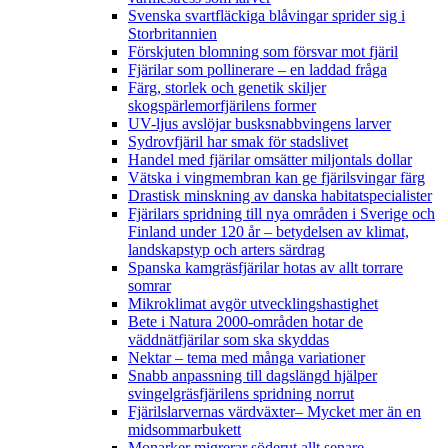
Svenska svartfläckiga blåvingar sprider sig i
Storbritannien
Förskjuten blomning som försvar mot fjäril
Fjärilar som pollinerare – en laddad fråga
Färg, storlek och genetik skiljer
skogspärlemorfjärilens former
UV-ljus avslöjar busksnabbvingens larver
Sydrovfjäril har smak för stadslivet
Handel med fjärilar omsätter miljontals dollar
Vätska i vingmembran kan ge fjärilsvingar färg
Drastisk minskning av danska habitatspecialister
Fjärilars spridning till nya områden i Sverige och
Finland under 120 år
– betydelsen av klimat,
landskapstyp och arters särdrag
Spanska kamgräsfjärilar hotas av allt torrare
somrar
Mikroklimat avgör utvecklingshastighet
Bete i Natura 2000-områden hotar de
väddnätfjärilar som ska skyddas
Nektar – tema med många variationer
Snabb anpassning till dagslängd hjälper
svingelgräsfjärilens spridning norrut
Fjärilslarvernas värdväxter– Mycket mer än en
midsommarbukett
Monarker migrerar söderut allt senare