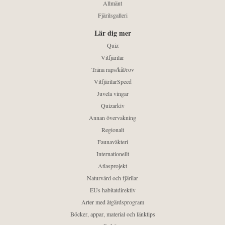
Allmänt
Fjärilsgalleri
Lär dig mer
Quiz
Vitfjärilar
Träna raps/kål/rov
VitfjärilarSpeed
Juvela vingar
Quizarkiv
Annan övervakning
Regionalt
Faunaväkteri
Internationellt
Atlasprojekt
Naturvård och fjärilar
EUs habitatdirektiv
Arter med åtgärdsprogram
Böcker, appar, material och länktips