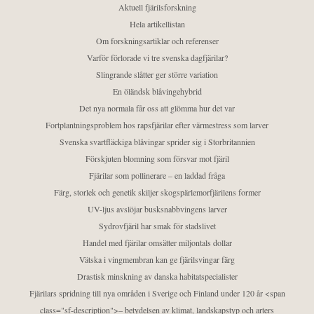
Aktuell fjärilsforskning
Hela artikellistan
Om forskningsartiklar och referenser
Varför förlorade vi tre svenska dagfjärilar?
Slingrande slåtter ger större variation
En öländsk blåvingehybrid
Det nya normala får oss att glömma hur det var
Fortplantningsproblem hos rapsfjärilar efter värmestress som larver
Svenska svartfläckiga blåvingar sprider sig i Storbritannien
Förskjuten blomning som försvar mot fjäril
Fjärilar som pollinerare – en laddad fråga
Färg, storlek och genetik skiljer skogspärlemorfjärilens former
UV-ljus avslöjar busksnabbvingens larver
Sydrovfjäril har smak för stadslivet
Handel med fjärilar omsätter miljontals dollar
Vätska i vingmembran kan ge fjärilsvingar färg
Drastisk minskning av danska habitatspecialister
Fjärilars spridning till nya områden i Sverige och Finland under 120 år <span
class="sf-description">– betydelsen av klimat, landskapstyp och arters