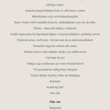
särdrag</span>
Spanska kamgräsfjärilar hotas av allt torrare somrar
Mikroklimat avgör utvecklingshastighet
Bete i Natura 2000-områden hotar de väddnätfjärilar som ska skyddas
Nektar – tema med många variationer
Snabb anpassning till dagslängd hjälper svingelgräsfjärilens spridning norrut
Fjärilslarvernas värdväxter– Mycket mer än en midsommarbukett
Monarker migrerar söderut allt senare
Mindre kräsna sydrovfjärilar sprider sig snabbt norrut
Vad tittar du på?
Många slags pollinerare ger större bomullsskörd
Två generationer påfågelöga i Belgien
Vackra fjärilar skyddas oftare än alldagliga
Kalender
Anmäl dig här!
Din sida
Om oss
Bakgrund