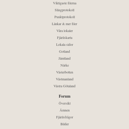
Viktigaste filerna
Slingprotokoll
Punktprotokoll
Länkar & mer filer
Våra lokaler
Fjärilskarta
Lokala sidor
Gotland
Jämtland
Närke
Västerbotten
Västmanland
Västra Götaland
Forum
Översikt
Ämnen
Fjärilsfrågor
Bilder