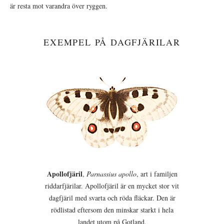
är resta mot varandra över ryggen.
EXEMPEL PÅ DAGFJÄRILAR
Apollofjäril
,
Parnassius apollo
, art i familjen
riddarfjärilar. Apollofjäril är en mycket stor vit
dagfjäril med svarta och röda fläckar. Den är
rödlistad eftersom den minskar starkt i hela
landet utom på Gotland.