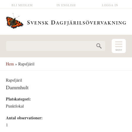
Hoppa till huvudinnehåll
BLI MEDLEM
IN ENGLISH
LOGGA IN
Sökformulär
Hem
» Rapsfjäril
Rapsfjäril
Dammhult
Platskategori:
Punktlokal
Antal observationer:
1