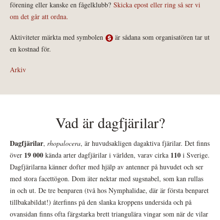
förening eller kanske en fågelklubb?
Skicka epost eller ring så ser vi
om det går att ordna.
Aktiviteter märkta med symbolen
är sådana som organisatören tar ut
en kostnad för.
Arkiv
Vad är dagfjärilar?
Dagfjärilar
,
rhopalocera
, är huvudsakligen dagaktiva fjärilar. Det finns
19 000
110
över
kända arter dagfjärilar i världen, varav cirka
i Sverige.
Dagfjärilarna känner dofter med hjälp av antenner på huvudet och ser
med stora facettögon. Dom äter nektar med sugsnabel, som kan rullas
in och ut. De tre benparen (två hos Nymphalidae, där är första benparet
tillbakabildat!) återfinns på den slanka kroppens undersida och på
ovansidan finns ofta färgstarka brett triangulära vingar som när de vilar