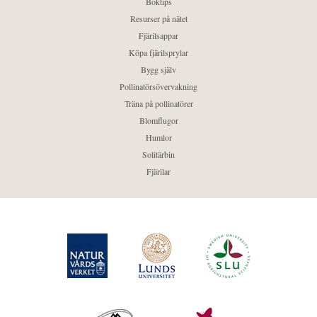
Boktips
Resurser på nätet
Fjärilsappar
Köpa fjärilsprylar
Bygg själv
Pollinatörsövervakning
Träna på pollinatörer
Blomflugor
Humlor
Solitärbin
Fjärilar