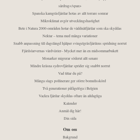
särdrag</span>
Spanska kamgräsfjärilar hotas av allt torrare somrar
Mikroklimat avgör utvecklingshastighet
Bete i Natura 2000-områden hotar de väddnätfjärilar som ska skyddas
Nektar – tema med många variationer
Snabb anpassning till dagslängd hjälper svingelgräsfjärilens spridning norrut
Fjärilslarvernas värdväxter– Mycket mer än en midsommarbukett
Monarker migrerar söderut allt senare
Mindre kräsna sydrovfjärilar sprider sig snabbt norrut
Vad tittar du på?
Många slags pollinerare ger större bomullsskörd
Två generationer påfågelöga i Belgien
Vackra fjärilar skyddas oftare än alldagliga
Kalender
Anmäl dig här!
Din sida
Om oss
Bakgrund