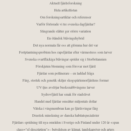
Aktuell fjärilsforskning
Hela artikellistan
Om forskningsartiklar och referenser
Varför förlorade vi tre svenska dagfjärilar?
Slingrande slåtter ger större variation
En öländsk blåvingehybrid
Det nya normala får oss att glömma hur det var
Fortplantningsproblem hos rapsfjärilar efter värmestress som larver
Svenska svartfläckiga blåvingar sprider sig i Storbritannien
Förskjuten blomning som försvar mot fjäril
Fjärilar som pollinerare – en laddad fråga
Färg, storlek och genetik skiljer skogspärlemorfjärilens former
UV-ljus avslöjar busksnabbvingens larver
Sydrovfjäril har smak för stadslivet
Handel med fjärilar omsätter miljontals dollar
Vätska i vingmembran kan ge fjärilsvingar färg
Drastisk minskning av danska habitatspecialister
Fjärilars spridning till nya områden i Sverige och Finland under 120 år <span
class="sf-description">– betydelsen av klimat, landskapstyp och arters