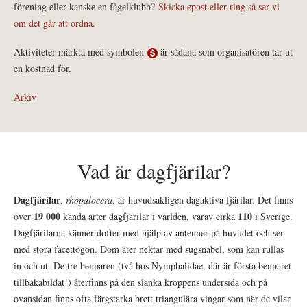
förening eller kanske en fågelklubb?
Skicka epost eller ring så ser vi
om det går att ordna.
Aktiviteter märkta med symbolen
är sådana som organisatören tar ut
en kostnad för.
Arkiv
Vad är dagfjärilar?
Dagfjärilar
,
rhopalocera
, är huvudsakligen dagaktiva fjärilar. Det finns
19 000
110
över
kända arter dagfjärilar i världen, varav cirka
i Sverige.
Dagfjärilarna känner dofter med hjälp av antenner på huvudet och ser
med stora facettögon. Dom äter nektar med sugsnabel, som kan rullas
in och ut. De tre benparen (två hos Nymphalidae, där är första benparet
tillbakabildat!) återfinns på den slanka kroppens undersida och på
ovansidan finns ofta färgstarka brett triangulära vingar som när de vilar