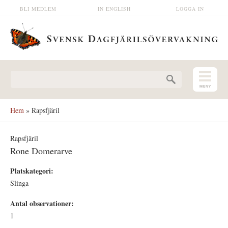
Hoppa till huvudinnehåll
BLI MEDLEM
IN ENGLISH
LOGGA IN
Sökformulär
Hem
» Rapsfjäril
Rapsfjäril
Rone Domerarve
Platskategori:
Slinga
Antal observationer:
1