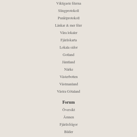
Viktigaste filerna
Slingprotokoll
Punktprotokoll
Länkar & mer filer
Våra lokaler
Fjärilskarta
Lokala sidor
Gotland
Jämtland
Närke
Västerbotten
Västmanland
Västra Götaland
Forum
Översikt
Ämnen
Fjärilsfrågor
Bilder