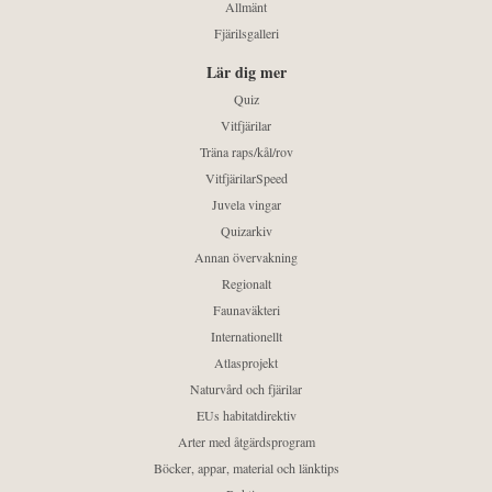
Allmänt
Fjärilsgalleri
Lär dig mer
Quiz
Vitfjärilar
Träna raps/kål/rov
VitfjärilarSpeed
Juvela vingar
Quizarkiv
Annan övervakning
Regionalt
Faunaväkteri
Internationellt
Atlasprojekt
Naturvård och fjärilar
EUs habitatdirektiv
Arter med åtgärdsprogram
Böcker, appar, material och länktips