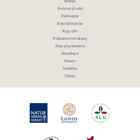
Boktips
Resurser på nätet
Fjärilsappar
Köpa fjärilsprylar
Bygg själv
Pollinatörsövervakning
Träna på pollinatörer
Blomflugor
Humlor
Solitärbin
Fjärilar