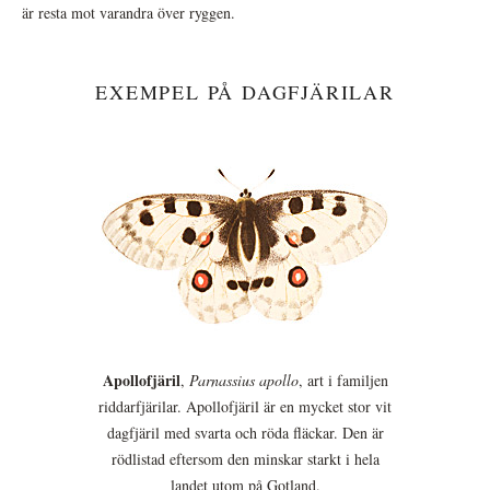
är resta mot varandra över ryggen.
EXEMPEL PÅ DAGFJÄRILAR
Apollofjäril
,
Parnassius apollo
, art i familjen
riddarfjärilar. Apollofjäril är en mycket stor vit
dagfjäril med svarta och röda fläckar. Den är
rödlistad eftersom den minskar starkt i hela
landet utom på Gotland.