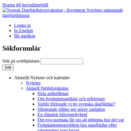
Hoppa till huvudinnehåll
Logga in
In English
Bli medlem
Sökformulär
Sök på webbplatsen
Aktuellt
Nyheter och kalender
Nyheter
Aktuell fjärilsforskning
Hela artikellistan
Om forskningsartiklar och referenser
Varför förlorade vi tre svenska dagfjärilar?
Slingrande slåtter ger större variation
En öländsk blåvingehybrid
Det nya normala får oss att glömma hur det var
Fortplantningsproblem hos rapsfjärilar efter
värmestress som larver