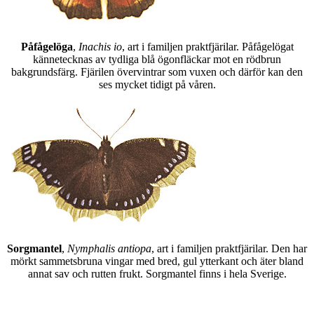
Påfågelöga
,
Inachis io
, art i familjen praktfjärilar. Påfågelögat
kännetecknas av tydliga blå ögonfläckar mot en rödbrun
bakgrundsfärg. Fjärilen övervintrar som vuxen och därför kan den
ses mycket tidigt på våren.
Sorgmantel
,
Nymphalis antiopa
, art i familjen praktfjärilar. Den har
mörkt sammetsbruna vingar med bred, gul ytterkant och äter bland
annat sav och rutten frukt. Sorgmantel finns i hela Sverige.