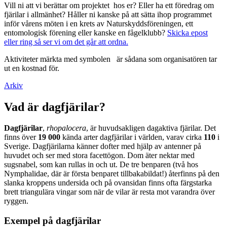
Vill ni att vi berättar om projektet hos er? Eller ha ett föredrag om
fjärilar i allmänhet? Håller ni kanske på att sätta ihop programmet
inför vårens möten i en krets av Naturskyddsföreningen, ett
entomologisk förening eller kanske en fågelklubb?
Skicka epost
eller ring så ser vi om det går att ordna.
Aktiviteter märkta med symbolen
är sådana som organisatören tar
ut en kostnad för.
Arkiv
Vad är dagfjärilar?
Dagfjärilar
,
rhopalocera
, är huvudsakligen dagaktiva fjärilar. Det
finns över
19 000
kända arter dagfjärilar i världen, varav cirka
110
i
Sverige. Dagfjärilarna känner dofter med hjälp av antenner på
huvudet och ser med stora facettögon. Dom äter nektar med
sugsnabel, som kan rullas in och ut. De tre benparen (två hos
Nymphalidae, där är första benparet tillbakabildat!) återfinns på den
slanka kroppens undersida och på ovansidan finns ofta färgstarka
brett triangulära vingar som när de vilar är resta mot varandra över
ryggen.
Exempel på dagfjärilar