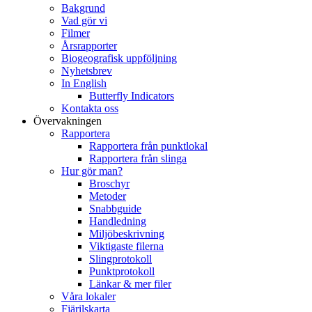
Bakgrund
Vad gör vi
Filmer
Årsrapporter
Biogeografisk uppföljning
Nyhetsbrev
In English
Butterfly Indicators
Kontakta oss
Övervakningen
Rapportera
Rapportera från punktlokal
Rapportera från slinga
Hur gör man?
Broschyr
Metoder
Snabbguide
Handledning
Miljöbeskrivning
Viktigaste filerna
Slingprotokoll
Punktprotokoll
Länkar & mer filer
Våra lokaler
Fjärilskarta