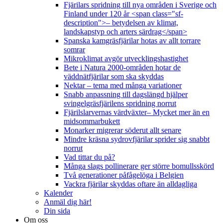
Fjärilars spridning till nya områden i Sverige och
Finland under 120 år <span class="sf-
description">– betydelsen av klimat,
landskapstyp och arters särdrag</span>
Spanska kamgräsfjärilar hotas av allt torrare
somrar
Mikroklimat avgör utvecklingshastighet
Bete i Natura 2000-områden hotar de
väddnätfjärilar som ska skyddas
Nektar – tema med många variationer
Snabb anpassning till dagslängd hjälper
svingelgräsfjärilens spridning norrut
Fjärilslarvernas värdväxter– Mycket mer än en
midsommarbukett
Monarker migrerar söderut allt senare
Mindre kräsna sydrovfjärilar sprider sig snabbt
norrut
Vad tittar du på?
Många slags pollinerare ger större bomullsskörd
Två generationer påfågelöga i Belgien
Vackra fjärilar skyddas oftare än alldagliga
Kalender
Anmäl dig här!
Din sida
Om oss