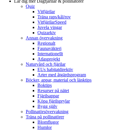
Lär dig mer
Dagfjärilar & pollinatörer
Quiz
Vitfjärilar
Träna raps/kål/rov
VitfjärilarSpeed
Juvela vingar
Quizarkiv
Annan övervakning
Regionalt
Faunaväkteri
Internationellt
Atlasprojekt
Naturvård och fjärilar
EUs habitatdirektiv
Arter med åtgärdsprogram
Böcker, appar, material och länktips
Boktips
Resurser på nätet
Fjärilsappar
Köpa fjärilsprylar
Bygg själv
Pollinatörsövervakning
Träna på pollinatörer
Blomflugor
Humlor