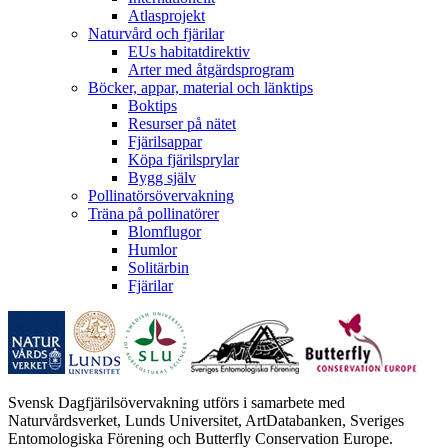
Atlasprojekt
Naturvård och fjärilar
EUs habitatdirektiv
Arter med åtgärdsprogram
Böcker, appar, material och länktips
Boktips
Resurser på nätet
Fjärilsappar
Köpa fjärilsprylar
Bygg själv
Pollinatörsövervakning
Träna på pollinatörer
Blomflugor
Humlor
Solitärbin
Fjärilar
Svensk Dagfjärilsövervakning utförs i samarbete med
Naturvårdsverket, Lunds Universitet, ArtDatabanken, Sveriges
Entomologiska Förening och Butterfly Conservation Europe.