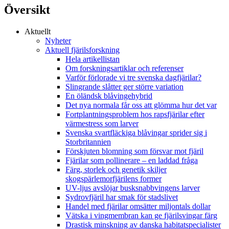
Översikt
Aktuellt
Nyheter
Aktuell fjärilsforskning
Hela artikellistan
Om forskningsartiklar och referenser
Varför förlorade vi tre svenska dagfjärilar?
Slingrande slåtter ger större variation
En öländsk blåvingehybrid
Det nya normala får oss att glömma hur det var
Fortplantningsproblem hos rapsfjärilar efter
värmestress som larver
Svenska svartfläckiga blåvingar sprider sig i
Storbritannien
Förskjuten blomning som försvar mot fjäril
Fjärilar som pollinerare – en laddad fråga
Färg, storlek och genetik skiljer
skogspärlemorfjärilens former
UV-ljus avslöjar busksnabbvingens larver
Sydrovfjäril har smak för stadslivet
Handel med fjärilar omsätter miljontals dollar
Vätska i vingmembran kan ge fjärilsvingar färg
Drastisk minskning av danska habitatspecialister