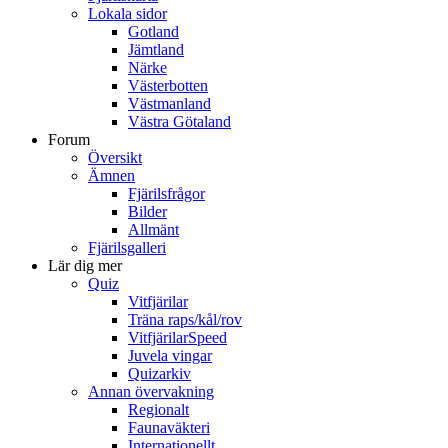
Lokala sidor
Gotland
Jämtland
Närke
Västerbotten
Västmanland
Västra Götaland
Forum
Översikt
Ämnen
Fjärilsfrågor
Bilder
Allmänt
Fjärilsgalleri
Lär dig mer
Quiz
Vitfjärilar
Träna raps/kål/rov
VitfjärilarSpeed
Juvela vingar
Quizarkiv
Annan övervakning
Regionalt
Faunaväkteri
Internationellt