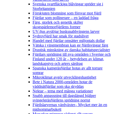
Svenska svartfläckiga blåvingar sprider sig i
Storbritannien
Förskjuten blomning som försvar mot fjäril
Fjärilar som pollinerare – en laddad fråga
Färg, storlek och genetik skiljer
skogspärlemorfjärilens former
UV-ljus avslöjar busksnabbvingens larver
Sydrovfjäril har smak för stadslivet
Handel med fjärilar omsätter miljontals dollar
Vätska i vingmembran kan ge fjärilsvingar färg
Drastisk minskning av danska habitatspecialister
Fjärilars spridning till nya områden i Sverige och
Finland under 120 år
– betydelsen av klimat,
landskapstyp och arters särdrag
Spanska kamgräsfjärilar hotas av allt torrare
somrar
Mikroklimat avgör utvecklingshastighet
Bete i Natura 2000-områden hotar de
väddnätfjärilar som ska skyddas
Nektar – tema med många variationer
Snabb anpassning till dagslängd hjälper
svingelgräsfjärilens spridning norrut
Fjärilslarvernas värdväxter– Mycket mer än en
midsommarbukett
Monarker migrerar söderut allt senare