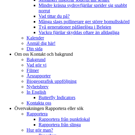
Mindre kräsna sydrovfjärilar sprider sig snabbt
norrut
Vad tittar du på?
Många slags pollinerare ger större bomullsskörd
Två generationer påfågelöga i Belgien
Vackra fjärilar skyddas oftare än alldagliga
Kalender
Anmäl dig här!
Din sida
Om oss
Kontakt och bakgrund
Bakgrund
Vad gör vi
Filmer
Årsrapporter
Biogeografisk uppföljning
Nyhetsbrev
In English
Butterfly Indicators
Kontakta oss
Övervakningen
Rapportera eller sök
Rapportera
Rapportera från punktlokal
Rapportera från slinga
Hur gör man?