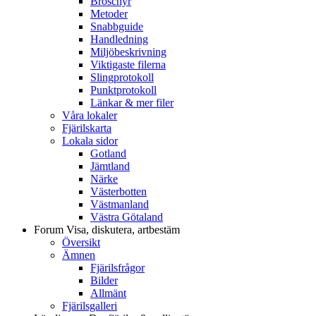
Broschyr
Metoder
Snabbguide
Handledning
Miljöbeskrivning
Viktigaste filerna
Slingprotokoll
Punktprotokoll
Länkar & mer filer
Våra lokaler
Fjärilskarta
Lokala sidor
Gotland
Jämtland
Närke
Västerbotten
Västmanland
Västra Götaland
Forum
Visa, diskutera, artbestäm
Översikt
Ämnen
Fjärilsfrågor
Bilder
Allmänt
Fjärilsgalleri