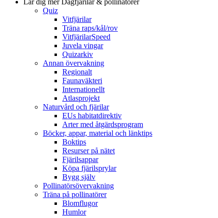
Lär dig mer
Dagfjärilar & pollinatörer
Quiz
Vitfjärilar
Träna raps/kål/rov
VitfjärilarSpeed
Juvela vingar
Quizarkiv
Annan övervakning
Regionalt
Faunaväkteri
Internationellt
Atlasprojekt
Naturvård och fjärilar
EUs habitatdirektiv
Arter med åtgärdsprogram
Böcker, appar, material och länktips
Boktips
Resurser på nätet
Fjärilsappar
Köpa fjärilsprylar
Bygg själv
Pollinatörsövervakning
Träna på pollinatörer
Blomflugor
Humlor