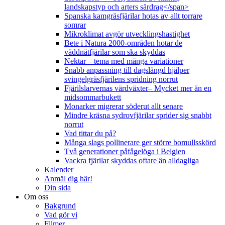
landskapstyp och arters särdrag</span>
Spanska kamgräsfjärilar hotas av allt torrare
somrar
Mikroklimat avgör utvecklingshastighet
Bete i Natura 2000-områden hotar de
väddnätfjärilar som ska skyddas
Nektar – tema med många variationer
Snabb anpassning till dagslängd hjälper
svingelgräsfjärilens spridning norrut
Fjärilslarvernas värdväxter– Mycket mer än en
midsommarbukett
Monarker migrerar söderut allt senare
Mindre kräsna sydrovfjärilar sprider sig snabbt
norrut
Vad tittar du på?
Många slags pollinerare ger större bomullsskörd
Två generationer påfågelöga i Belgien
Vackra fjärilar skyddas oftare än alldagliga
Kalender
Anmäl dig här!
Din sida
Om oss
Bakgrund
Vad gör vi
Filmer