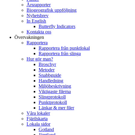
Årsrapporter
Biogeografisk uppföljning
Nyhetsbrev
In English
Butterfly Indicators
Kontakta oss
Övervakningen
Rapportera
Rapportera från punktlokal
Rapportera från slinga
Hur gör man?
Broschyr
Metoder
Snabbguide
Handledning
Miljöbeskrivning
Viktigaste filerna
Slingprotokoll
Punktprotokoll
Länkar & mer filer
Våra lokaler
Fjärilskarta
Lokala sidor
Gotland
Jämtland