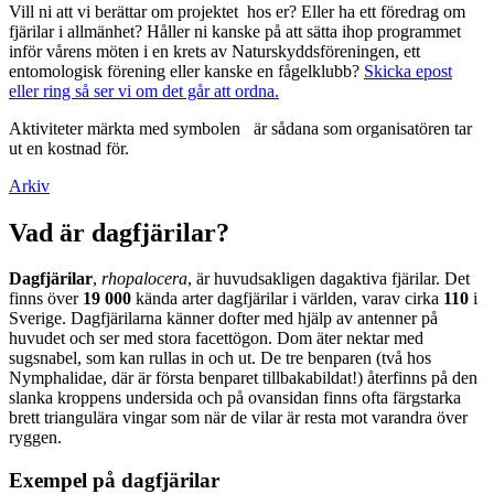
Vill ni att vi berättar om projektet hos er? Eller ha ett föredrag om
fjärilar i allmänhet? Håller ni kanske på att sätta ihop programmet
inför vårens möten i en krets av Naturskyddsföreningen, ett
entomologisk förening eller kanske en fågelklubb?
Skicka epost
eller ring så ser vi om det går att ordna.
Aktiviteter märkta med symbolen
är sådana som organisatören tar
ut en kostnad för.
Arkiv
Vad är dagfjärilar?
Dagfjärilar
,
rhopalocera
, är huvudsakligen dagaktiva fjärilar. Det
finns över
19 000
kända arter dagfjärilar i världen, varav cirka
110
i
Sverige. Dagfjärilarna känner dofter med hjälp av antenner på
huvudet och ser med stora facettögon. Dom äter nektar med
sugsnabel, som kan rullas in och ut. De tre benparen (två hos
Nymphalidae, där är första benparet tillbakabildat!) återfinns på den
slanka kroppens undersida och på ovansidan finns ofta färgstarka
brett triangulära vingar som när de vilar är resta mot varandra över
ryggen.
Exempel på dagfjärilar