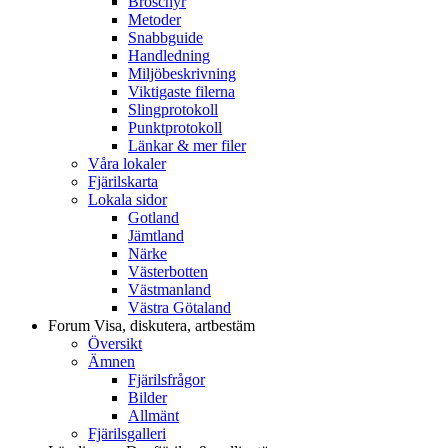
Broschyr
Metoder
Snabbguide
Handledning
Miljöbeskrivning
Viktigaste filerna
Slingprotokoll
Punktprotokoll
Länkar & mer filer
Våra lokaler
Fjärilskarta
Lokala sidor
Gotland
Jämtland
Närke
Västerbotten
Västmanland
Västra Götaland
Forum
Visa, diskutera, artbestäm
Översikt
Ämnen
Fjärilsfrågor
Bilder
Allmänt
Fjärilsgalleri