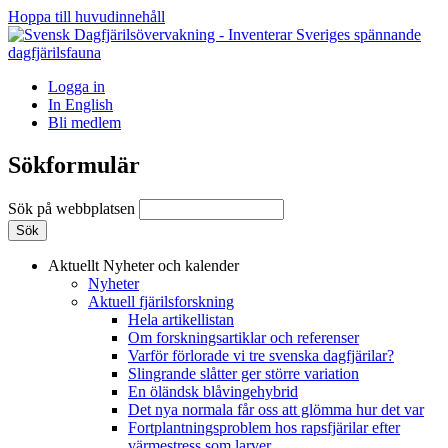
Hoppa till huvudinnehåll
Logga in
In English
Bli medlem
Sökformulär
Sök på webbplatsen
Aktuellt
Nyheter och kalender
Nyheter
Aktuell fjärilsforskning
Hela artikellistan
Om forskningsartiklar och referenser
Varför förlorade vi tre svenska dagfjärilar?
Slingrande slåtter ger större variation
En öländsk blåvingehybrid
Det nya normala får oss att glömma hur det var
Fortplantningsproblem hos rapsfjärilar efter
värmestress som larver