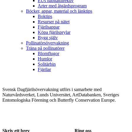
EUs habitatdirektiv
Arter med åtgärdsprogram
Böcker, appar, material och länktips
Boktips
Resurser på nätet
Fjärilsappar
Köpa fjärilsprylar
Bygg själv
Pollinatörsövervakning
Träna på pollinatörer
Blomflugor
Humlor
Solitärbin
Fjärilar
Svensk Dagfjärilsövervakning utförs i samarbete med
Naturvårdsverket, Lunds Universitet, ArtDatabanken, Sveriges
Entomologiska Förening och Butterfly Conservation Europe.
Skriv ett brev
Ring oss