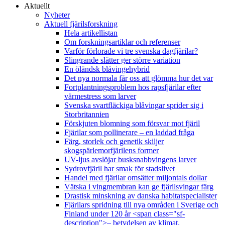
Aktuellt
Nyheter
Aktuell fjärilsforskning
Hela artikellistan
Om forskningsartiklar och referenser
Varför förlorade vi tre svenska dagfjärilar?
Slingrande slåtter ger större variation
En öländsk blåvingehybrid
Det nya normala får oss att glömma hur det var
Fortplantningsproblem hos rapsfjärilar efter
värmestress som larver
Svenska svartfläckiga blåvingar sprider sig i
Storbritannien
Förskjuten blomning som försvar mot fjäril
Fjärilar som pollinerare – en laddad fråga
Färg, storlek och genetik skiljer
skogspärlemorfjärilens former
UV-ljus avslöjar busksnabbvingens larver
Sydrovfjäril har smak för stadslivet
Handel med fjärilar omsätter miljontals dollar
Vätska i vingmembran kan ge fjärilsvingar färg
Drastisk minskning av danska habitatspecialister
Fjärilars spridning till nya områden i Sverige och
Finland under 120 år <span class="sf-
description">– betydelsen av klimat,