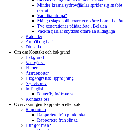
Mindre kräsna sydrovfjärilar sprider sig snabbt
norrut
Vad tittar du på?
Många slags pollinerare ger större bomullsskörd
Två generationer påfågelöga i Belgien
Vackra fjärilar skyddas oftare än alldagliga
Kalender
Anmäl dig här!
Din sida
Om oss
Kontakt och bakgrund
Bakgrund
Vad gör vi
Filmer
Årsrapporter
Biogeografisk uppföljning
Nyhetsbrev
In English
Butterfly Indicators
Kontakta oss
Övervakningen
Rapportera eller sök
Rapportera
Rapportera från punktlokal
Rapportera från slinga
Hur gör man?