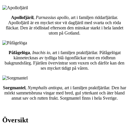
Apollofjäril
,
Parnassius apollo
, art i familjen riddarfjärilar.
Apollofjäril är en mycket stor vit dagfjäril med svarta och röda
fläckar. Den är rödlistad eftersom den minskar starkt i hela landet
utom på Gotland.
Påfågelöga
,
Inachis io
, art i familjen praktfjärilar. Påfågelögat
kännetecknas av tydliga blå ögonfläckar mot en rödbrun
bakgrundsfärg. Fjärilen övervintrar som vuxen och därför kan den
ses mycket tidigt på våren.
Sorgmantel
,
Nymphalis antiopa
, art i familjen praktfjärilar. Den har
mörkt sammetsbruna vingar med bred, gul ytterkant och äter bland
annat sav och rutten frukt. Sorgmantel finns i hela Sverige.
Översikt