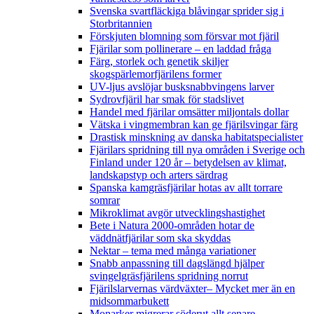
Svenska svartfläckiga blåvingar sprider sig i
Storbritannien
Förskjuten blomning som försvar mot fjäril
Fjärilar som pollinerare – en laddad fråga
Färg, storlek och genetik skiljer
skogspärlemorfjärilens former
UV-ljus avslöjar busksnabbvingens larver
Sydrovfjäril har smak för stadslivet
Handel med fjärilar omsätter miljontals dollar
Vätska i vingmembran kan ge fjärilsvingar färg
Drastisk minskning av danska habitatspecialister
Fjärilars spridning till nya områden i Sverige och
Finland under 120 år
– betydelsen av klimat,
landskapstyp och arters särdrag
Spanska kamgräsfjärilar hotas av allt torrare
somrar
Mikroklimat avgör utvecklingshastighet
Bete i Natura 2000-områden hotar de
väddnätfjärilar som ska skyddas
Nektar – tema med många variationer
Snabb anpassning till dagslängd hjälper
svingelgräsfjärilens spridning norrut
Fjärilslarvernas värdväxter– Mycket mer än en
midsommarbukett
Monarker migrerar söderut allt senare