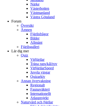
Närke
Västerbotten
Västmanland
Västra Götaland
Forum
Översikt
Ämnen
Fjärilsfrågor
Bilder
Allmänt
Fjärilsgalleri
Lär dig mer
Quiz
Vitfjärilar
Träna raps/kål/rov
VitfjärilarSpeed
Juvela vingar
Quizarkiv
Annan övervakning
Regionalt
Faunaväkteri
Internationellt
Atlasprojekt
Naturvård och fjärilar