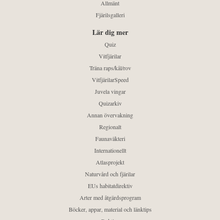
Allmänt
Fjärilsgalleri
Lär dig mer
Quiz
Vitfjärilar
Träna raps/kål/rov
VitfjärilarSpeed
Juvela vingar
Quizarkiv
Annan övervakning
Regionalt
Faunaväkteri
Internationellt
Atlasprojekt
Naturvård och fjärilar
EUs habitatdirektiv
Arter med åtgärdsprogram
Böcker, appar, material och länktips