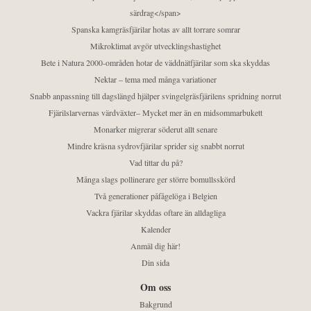
särdrag</span>
Spanska kamgräsfjärilar hotas av allt torrare somrar
Mikroklimat avgör utvecklingshastighet
Bete i Natura 2000-områden hotar de väddnätfjärilar som ska skyddas
Nektar – tema med många variationer
Snabb anpassning till dagslängd hjälper svingelgräsfjärilens spridning norrut
Fjärilslarvernas värdväxter– Mycket mer än en midsommarbukett
Monarker migrerar söderut allt senare
Mindre kräsna sydrovfjärilar sprider sig snabbt norrut
Vad tittar du på?
Många slags pollinerare ger större bomullsskörd
Två generationer påfågelöga i Belgien
Vackra fjärilar skyddas oftare än alldagliga
Kalender
Anmäl dig här!
Din sida
Om oss
Bakgrund