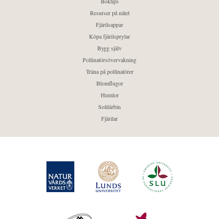
Boktips
Resurser på nätet
Fjärilsappar
Köpa fjärilsprylar
Bygg själv
Pollinatörsövervakning
Träna på pollinatörer
Blomflugor
Humlor
Solitärbin
Fjärilar