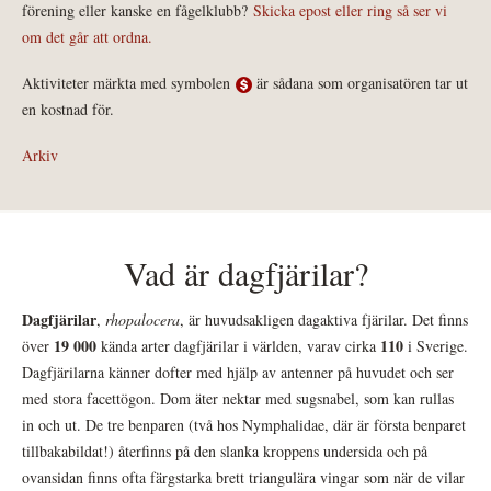
förening eller kanske en fågelklubb?
Skicka epost eller ring så ser vi
om det går att ordna.
Aktiviteter märkta med symbolen
är sådana som organisatören tar ut
en kostnad för.
Arkiv
Vad är dagfjärilar?
Dagfjärilar
,
rhopalocera
, är huvudsakligen dagaktiva fjärilar. Det finns
19 000
110
över
kända arter dagfjärilar i världen, varav cirka
i Sverige.
Dagfjärilarna känner dofter med hjälp av antenner på huvudet och ser
med stora facettögon. Dom äter nektar med sugsnabel, som kan rullas
in och ut. De tre benparen (två hos Nymphalidae, där är första benparet
tillbakabildat!) återfinns på den slanka kroppens undersida och på
ovansidan finns ofta färgstarka brett triangulära vingar som när de vilar