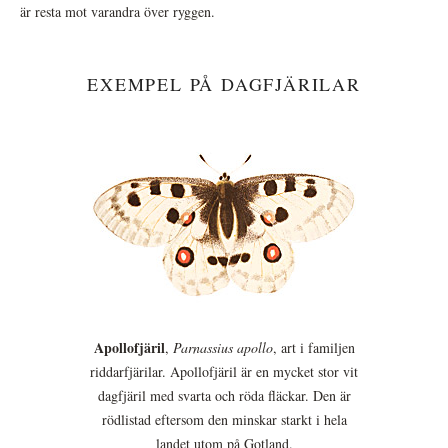
är resta mot varandra över ryggen.
EXEMPEL PÅ DAGFJÄRILAR
Apollofjäril
,
Parnassius apollo
, art i familjen
riddarfjärilar. Apollofjäril är en mycket stor vit
dagfjäril med svarta och röda fläckar. Den är
rödlistad eftersom den minskar starkt i hela
landet utom på Gotland.