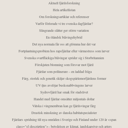
Aktuell fjärilsforskning
Hela artikellistan
Om forskningsartiklar och referenser
Varför förlorade vi tre svenska dagfjärilar?
Slingrande slåtter ger större variation
En öländsk blåvingehybrid
Det nya normala får oss att glömma hur det var
Fortplantningsproblem hos rapsfjärilar efter värmestress som larver
Svenska svartfläckiga blåvingar sprider sig i Storbritannien
Förskjuten blomning som försvar mot fjäril
Fjärilar som pollinerare – en laddad fråga
Färg, storlek och genetik skiljer skogspärlemorfjärilens former
UV-ljus avslöjar busksnabbvingens larver
Sydrovfjäril har smak för stadslivet
Handel med fjärilar omsätter miljontals dollar
Vätska i vingmembran kan ge fjärilsvingar färg
Drastisk minskning av danska habitatspecialister
Fjärilars spridning till nya områden i Sverige och Finland under 120 år <span
class="sf-description">– betydelsen av klimat, landskapstyp och arters