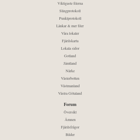
Viktigaste filerna
Slingprotokoll
Punktprotokoll
Länkar & mer filer
Våra lokaler
Fjärilskarta
Lokala sidor
Gotland
Jämtland
Närke
Västerbotten
Västmanland
Västra Götaland
Forum
Översikt
Ämnen
Fjärilsfrågor
Bilder