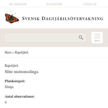
Hoppa till huvudinnehåll
BLI MEDLEM
IN ENGLISH
LOGGA IN
Sökformulär
Hem
» Rapsfjäril
Rapsfjäril
Slite motionsslinga
Platskategori:
Slinga
Antal observationer:
4