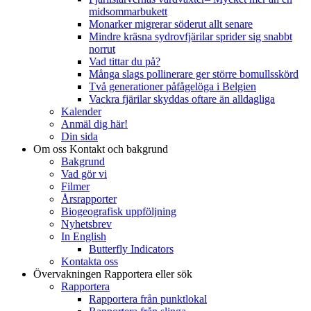
midsommarbukett
Monarker migrerar söderut allt senare
Mindre kräsna sydrovfjärilar sprider sig snabbt
norrut
Vad tittar du på?
Många slags pollinerare ger större bomullsskörd
Två generationer påfågelöga i Belgien
Vackra fjärilar skyddas oftare än alldagliga
Kalender
Anmäl dig här!
Din sida
Om oss
Kontakt och bakgrund
Bakgrund
Vad gör vi
Filmer
Årsrapporter
Biogeografisk uppföljning
Nyhetsbrev
In English
Butterfly Indicators
Kontakta oss
Övervakningen
Rapportera eller sök
Rapportera
Rapportera från punktlokal