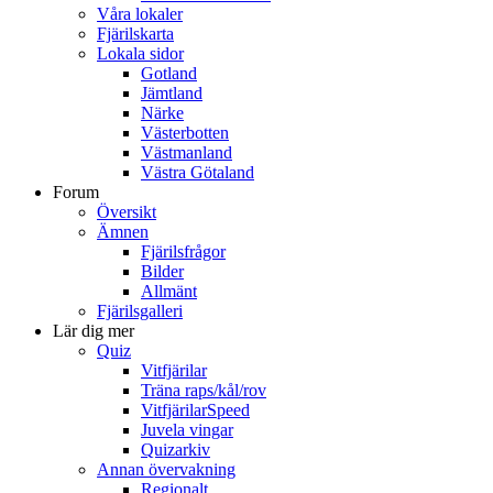
Våra lokaler
Fjärilskarta
Lokala sidor
Gotland
Jämtland
Närke
Västerbotten
Västmanland
Västra Götaland
Forum
Översikt
Ämnen
Fjärilsfrågor
Bilder
Allmänt
Fjärilsgalleri
Lär dig mer
Quiz
Vitfjärilar
Träna raps/kål/rov
VitfjärilarSpeed
Juvela vingar
Quizarkiv
Annan övervakning
Regionalt