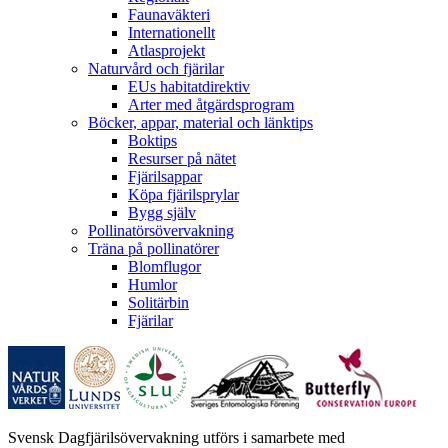
Faunaväkteri
Internationellt
Atlasprojekt
Naturvård och fjärilar
EUs habitatdirektiv
Arter med åtgärdsprogram
Böcker, appar, material och länktips
Boktips
Resurser på nätet
Fjärilsappar
Köpa fjärilsprylar
Bygg själv
Pollinatörsövervakning
Träna på pollinatörer
Blomflugor
Humlor
Solitärbin
Fjärilar
Svensk Dagfjärilsövervakning utförs i samarbete med