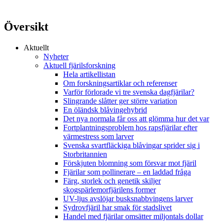
Översikt
Aktuellt
Nyheter
Aktuell fjärilsforskning
Hela artikellistan
Om forskningsartiklar och referenser
Varför förlorade vi tre svenska dagfjärilar?
Slingrande slåtter ger större variation
En öländsk blåvingehybrid
Det nya normala får oss att glömma hur det var
Fortplantningsproblem hos rapsfjärilar efter
värmestress som larver
Svenska svartfläckiga blåvingar sprider sig i
Storbritannien
Förskjuten blomning som försvar mot fjäril
Fjärilar som pollinerare – en laddad fråga
Färg, storlek och genetik skiljer
skogspärlemorfjärilens former
UV-ljus avslöjar busksnabbvingens larver
Sydrovfjäril har smak för stadslivet
Handel med fjärilar omsätter miljontals dollar