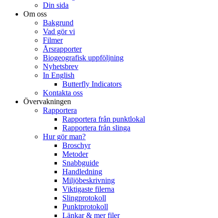
Din sida
Om oss
Bakgrund
Vad gör vi
Filmer
Årsrapporter
Biogeografisk uppföljning
Nyhetsbrev
In English
Butterfly Indicators
Kontakta oss
Övervakningen
Rapportera
Rapportera från punktlokal
Rapportera från slinga
Hur gör man?
Broschyr
Metoder
Snabbguide
Handledning
Miljöbeskrivning
Viktigaste filerna
Slingprotokoll
Punktprotokoll
Länkar & mer filer