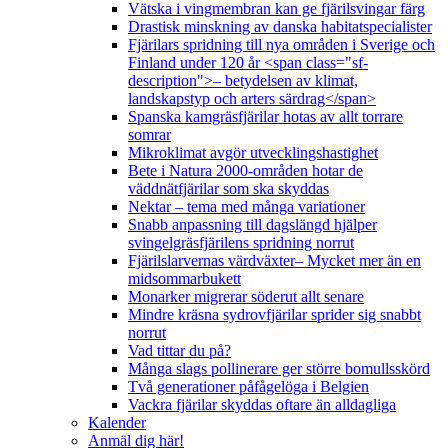
Vätska i vingmembran kan ge fjärilsvingar färg
Drastisk minskning av danska habitatspecialister
Fjärilars spridning till nya områden i Sverige och
Finland under 120 år <span class="sf-
description">– betydelsen av klimat,
landskapstyp och arters särdrag</span>
Spanska kamgräsfjärilar hotas av allt torrare
somrar
Mikroklimat avgör utvecklingshastighet
Bete i Natura 2000-områden hotar de
väddnätfjärilar som ska skyddas
Nektar – tema med många variationer
Snabb anpassning till dagslängd hjälper
svingelgräsfjärilens spridning norrut
Fjärilslarvernas värdväxter– Mycket mer än en
midsommarbukett
Monarker migrerar söderut allt senare
Mindre kräsna sydrovfjärilar sprider sig snabbt
norrut
Vad tittar du på?
Många slags pollinerare ger större bomullsskörd
Två generationer påfågelöga i Belgien
Vackra fjärilar skyddas oftare än alldagliga
Kalender
Anmäl dig här!