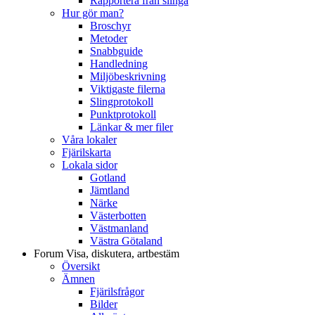
Rapportera från slinga
Hur gör man?
Broschyr
Metoder
Snabbguide
Handledning
Miljöbeskrivning
Viktigaste filerna
Slingprotokoll
Punktprotokoll
Länkar & mer filer
Våra lokaler
Fjärilskarta
Lokala sidor
Gotland
Jämtland
Närke
Västerbotten
Västmanland
Västra Götaland
Forum
Visa, diskutera, artbestäm
Översikt
Ämnen
Fjärilsfrågor
Bilder