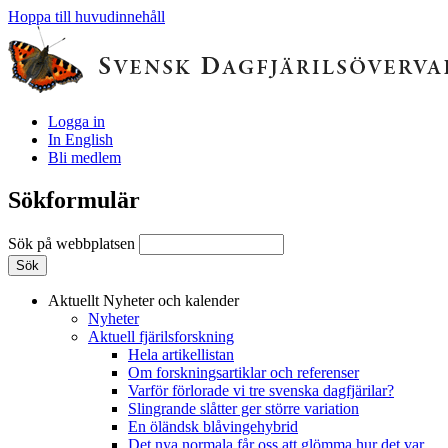
Hoppa till huvudinnehåll
Logga in
In English
Bli medlem
Sökformulär
Sök på webbplatsen
Aktuellt
Nyheter och kalender
Nyheter
Aktuell fjärilsforskning
Hela artikellistan
Om forskningsartiklar och referenser
Varför förlorade vi tre svenska dagfjärilar?
Slingrande slåtter ger större variation
En öländsk blåvingehybrid
Det nya normala får oss att glömma hur det var