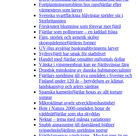
Fortplantningsproblem hos rapsfjärilar efter
värmestress som larver
Svenska svartfläckiga blåvingar sprider sig i
Storbritannien
Förskjuten blomning som försvar mot fjäril
Fjärilar som pollinerare – en laddad fråga
Färg, storlek och genetik skiljer
skogspärlemorfjärilens former
UV-ljus avslöjar busksnabbvingens larver
Sydrovfjäril har smak för stadslivet
Handel med fjärilar omsätter miljontals dollar
Vätska i vingmembran kan ge fjärilsvingar färg
Drastisk minskning av danska habitatspecialister
Fjärilars spridning till nya områden i Sverige och
Finland under 120 år
– betydelsen av klimat,
landskapstyp och arters särdrag
Spanska kamgräsfjärilar hotas av allt torrare
somrar
Mikroklimat avgör utvecklingshastighet
Bete i Natura 2000-områden hotar de
väddnätfjärilar som ska skyddas
Nektar – tema med många variationer
Snabb anpassning till dagslängd hjälper
svingelgräsfjärilens spridning norrut
Fjärilslarvernas värdväxter– Mycket mer än en