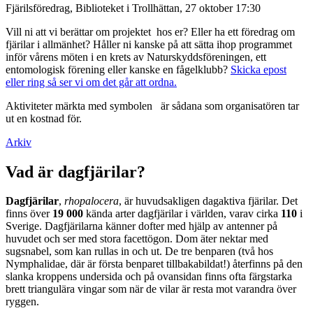
Fjärilsföredrag, Biblioteket i Trollhättan, 27 oktober 17:30
Vill ni att vi berättar om projektet hos er? Eller ha ett föredrag om
fjärilar i allmänhet? Håller ni kanske på att sätta ihop programmet
inför vårens möten i en krets av Naturskyddsföreningen, ett
entomologisk förening eller kanske en fågelklubb?
Skicka epost
eller ring så ser vi om det går att ordna.
Aktiviteter märkta med symbolen
är sådana som organisatören tar
ut en kostnad för.
Arkiv
Vad är dagfjärilar?
Dagfjärilar
,
rhopalocera
, är huvudsakligen dagaktiva fjärilar. Det
finns över
19 000
kända arter dagfjärilar i världen, varav cirka
110
i
Sverige. Dagfjärilarna känner dofter med hjälp av antenner på
huvudet och ser med stora facettögon. Dom äter nektar med
sugsnabel, som kan rullas in och ut. De tre benparen (två hos
Nymphalidae, där är första benparet tillbakabildat!) återfinns på den
slanka kroppens undersida och på ovansidan finns ofta färgstarka
brett triangulära vingar som när de vilar är resta mot varandra över
ryggen.