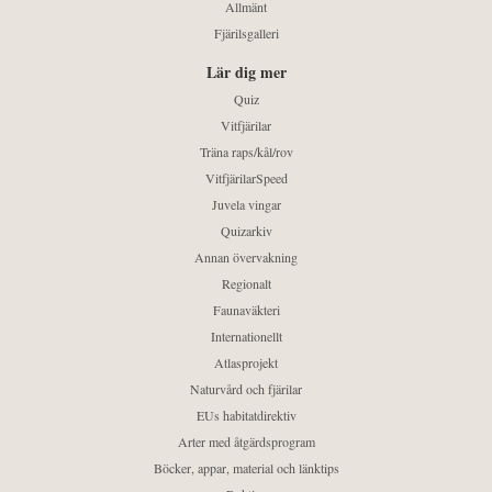
Allmänt
Fjärilsgalleri
Lär dig mer
Quiz
Vitfjärilar
Träna raps/kål/rov
VitfjärilarSpeed
Juvela vingar
Quizarkiv
Annan övervakning
Regionalt
Faunaväkteri
Internationellt
Atlasprojekt
Naturvård och fjärilar
EUs habitatdirektiv
Arter med åtgärdsprogram
Böcker, appar, material och länktips