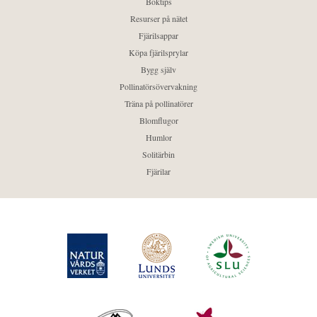
Boktips
Resurser på nätet
Fjärilsappar
Köpa fjärilsprylar
Bygg själv
Pollinatörsövervakning
Träna på pollinatörer
Blomflugor
Humlor
Solitärbin
Fjärilar