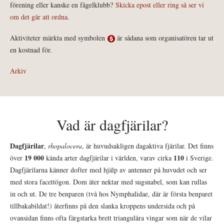
förening eller kanske en fågelklubb?
Skicka epost eller ring så ser vi
om det går att ordna.
Aktiviteter märkta med symbolen
är sådana som organisatören tar ut
en kostnad för.
Arkiv
Vad är dagfjärilar?
Dagfjärilar
,
rhopalocera
, är huvudsakligen dagaktiva fjärilar. Det finns
19 000
110
över
kända arter dagfjärilar i världen, varav cirka
i Sverige.
Dagfjärilarna känner dofter med hjälp av antenner på huvudet och ser
med stora facettögon. Dom äter nektar med sugsnabel, som kan rullas
in och ut. De tre benparen (två hos Nymphalidae, där är första benparet
tillbakabildat!) återfinns på den slanka kroppens undersida och på
ovansidan finns ofta färgstarka brett triangulära vingar som när de vilar