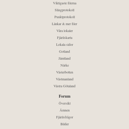
Viktigaste filerna
Slingprotokoll
Punktprotokoll
Länkar & mer filer
Våra lokaler
Fjärilskarta
Lokala sidor
Gotland
Jämtland
Närke
Västerbotten
Västmanland
Västra Götaland
Forum
Översikt
Ämnen
Fjärilsfrågor
Bilder