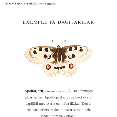
är resta mot varandra över ryggen.
EXEMPEL PÅ DAGFJÄRILAR
Apollofjäril
,
Parnassius apollo
, art i familjen
riddarfjärilar. Apollofjäril är en mycket stor vit
dagfjäril med svarta och röda fläckar. Den är
rödlistad eftersom den minskar starkt i hela
landet utom på Gotland.