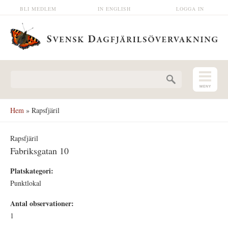
Hoppa till huvudinnehåll
BLI MEDLEM
IN ENGLISH
LOGGA IN
Sökformulär
Hem
» Rapsfjäril
Rapsfjäril
Fabriksgatan 10
Platskategori:
Punktlokal
Antal observationer:
1