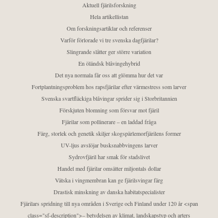
Aktuell fjärilsforskning
Hela artikellistan
Om forskningsartiklar och referenser
Varför förlorade vi tre svenska dagfjärilar?
Slingrande slåtter ger större variation
En öländsk blåvingehybrid
Det nya normala får oss att glömma hur det var
Fortplantningsproblem hos rapsfjärilar efter värmestress som larver
Svenska svartfläckiga blåvingar sprider sig i Storbritannien
Förskjuten blomning som försvar mot fjäril
Fjärilar som pollinerare – en laddad fråga
Färg, storlek och genetik skiljer skogspärlemorfjärilens former
UV-ljus avslöjar busksnabbvingens larver
Sydrovfjäril har smak för stadslivet
Handel med fjärilar omsätter miljontals dollar
Vätska i vingmembran kan ge fjärilsvingar färg
Drastisk minskning av danska habitatspecialister
Fjärilars spridning till nya områden i Sverige och Finland under 120 år <span
class="sf-description">– betydelsen av klimat, landskapstyp och arters