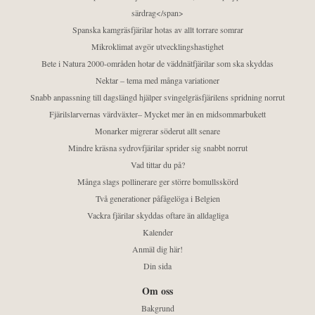
särdrag</span>
Spanska kamgräsfjärilar hotas av allt torrare somrar
Mikroklimat avgör utvecklingshastighet
Bete i Natura 2000-områden hotar de väddnätfjärilar som ska skyddas
Nektar – tema med många variationer
Snabb anpassning till dagslängd hjälper svingelgräsfjärilens spridning norrut
Fjärilslarvernas värdväxter– Mycket mer än en midsommarbukett
Monarker migrerar söderut allt senare
Mindre kräsna sydrovfjärilar sprider sig snabbt norrut
Vad tittar du på?
Många slags pollinerare ger större bomullsskörd
Två generationer påfågelöga i Belgien
Vackra fjärilar skyddas oftare än alldagliga
Kalender
Anmäl dig här!
Din sida
Om oss
Bakgrund