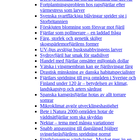
Fortplantningsproblem hos rapsfjärilar efter
värmestress som larver
Svenska svartfläckiga blåvingar sprider sig i
Storbritannien
Förskjuten blomning som försvar mot fjäril
Fjärilar som pollinerare – en laddad fråga
Färg, storlek och genetik skiljer
skogspärlemorfjärilens former
UV-ljus avslöjar busksnabbvingens larver
Sydrovfjäril har smak för stadslivet
Handel med fjärilar omsätter miljontals dollar
Vätska i vingmembran kan ge fjärilsvingar färg
Drastisk minskning av danska habitatspecialister
Fjärilars spridning till nya områden i Sverige och
Finland under 120 år
– betydelsen av klimat,
landskapstyp och arters särdrag
Spanska kamgräsfjärilar hotas av allt torrare
somrar
Mikroklimat avgör utvecklingshastighet
Bete i Natura 2000-områden hotar de
väddnätfjärilar som ska skyddas
Nektar – tema med många variationer
Snabb anpassning till dagslängd hjälper
svingelgräsfjärilens spridning norrut
Fjärilslarvernas värdväxter– Mycket mer än en