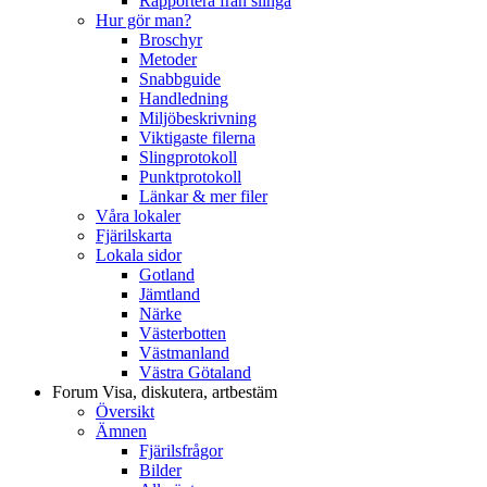
Rapportera från slinga
Hur gör man?
Broschyr
Metoder
Snabbguide
Handledning
Miljöbeskrivning
Viktigaste filerna
Slingprotokoll
Punktprotokoll
Länkar & mer filer
Våra lokaler
Fjärilskarta
Lokala sidor
Gotland
Jämtland
Närke
Västerbotten
Västmanland
Västra Götaland
Forum
Visa, diskutera, artbestäm
Översikt
Ämnen
Fjärilsfrågor
Bilder