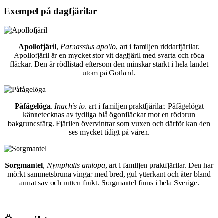
Exempel på dagfjärilar
Apollofjäril
,
Parnassius apollo
, art i familjen riddarfjärilar.
Apollofjäril är en mycket stor vit dagfjäril med svarta och röda
fläckar. Den är rödlistad eftersom den minskar starkt i hela landet
utom på Gotland.
Påfågelöga
,
Inachis io
, art i familjen praktfjärilar. Påfågelögat
kännetecknas av tydliga blå ögonfläckar mot en rödbrun
bakgrundsfärg. Fjärilen övervintrar som vuxen och därför kan den
ses mycket tidigt på våren.
Sorgmantel
,
Nymphalis antiopa
, art i familjen praktfjärilar. Den har
mörkt sammetsbruna vingar med bred, gul ytterkant och äter bland
annat sav och rutten frukt. Sorgmantel finns i hela Sverige.