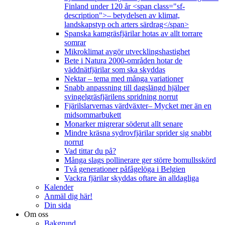
Finland under 120 år <span class="sf-
description">– betydelsen av klimat,
landskapstyp och arters särdrag</span>
Spanska kamgräsfjärilar hotas av allt torrare
somrar
Mikroklimat avgör utvecklingshastighet
Bete i Natura 2000-områden hotar de
väddnätfjärilar som ska skyddas
Nektar – tema med många variationer
Snabb anpassning till dagslängd hjälper
svingelgräsfjärilens spridning norrut
Fjärilslarvernas värdväxter– Mycket mer än en
midsommarbukett
Monarker migrerar söderut allt senare
Mindre kräsna sydrovfjärilar sprider sig snabbt
norrut
Vad tittar du på?
Många slags pollinerare ger större bomullsskörd
Två generationer påfågelöga i Belgien
Vackra fjärilar skyddas oftare än alldagliga
Kalender
Anmäl dig här!
Din sida
Om oss
Bakgrund