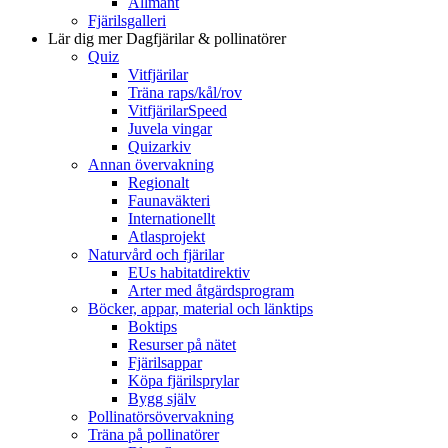
Allmänt
Fjärilsgalleri
Lär dig mer
Dagfjärilar & pollinatörer
Quiz
Vitfjärilar
Träna raps/kål/rov
VitfjärilarSpeed
Juvela vingar
Quizarkiv
Annan övervakning
Regionalt
Faunaväkteri
Internationellt
Atlasprojekt
Naturvård och fjärilar
EUs habitatdirektiv
Arter med åtgärdsprogram
Böcker, appar, material och länktips
Boktips
Resurser på nätet
Fjärilsappar
Köpa fjärilsprylar
Bygg själv
Pollinatörsövervakning
Träna på pollinatörer