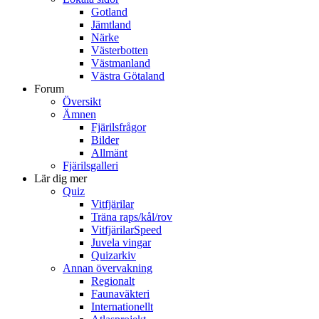
Gotland
Jämtland
Närke
Västerbotten
Västmanland
Västra Götaland
Forum
Översikt
Ämnen
Fjärilsfrågor
Bilder
Allmänt
Fjärilsgalleri
Lär dig mer
Quiz
Vitfjärilar
Träna raps/kål/rov
VitfjärilarSpeed
Juvela vingar
Quizarkiv
Annan övervakning
Regionalt
Faunaväkteri
Internationellt