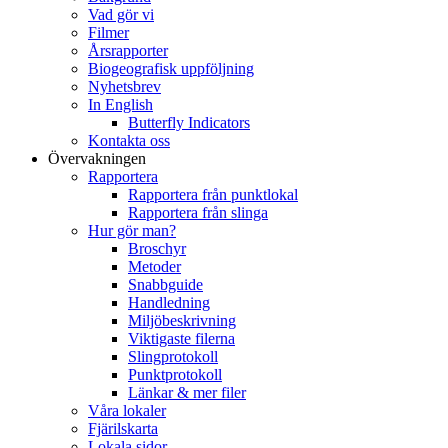
Vad gör vi
Filmer
Årsrapporter
Biogeografisk uppföljning
Nyhetsbrev
In English
Butterfly Indicators
Kontakta oss
Övervakningen
Rapportera
Rapportera från punktlokal
Rapportera från slinga
Hur gör man?
Broschyr
Metoder
Snabbguide
Handledning
Miljöbeskrivning
Viktigaste filerna
Slingprotokoll
Punktprotokoll
Länkar & mer filer
Våra lokaler
Fjärilskarta
Lokala sidor