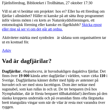
Fjärilsföredrag, Biblioteket i Trollhättan, 27 oktober 17:30
Vill ni att vi berättar om projektet hos er? Eller ha ett föredrag om
fjärilar i allmänhet? Håller ni kanske på att sätta ihop programmet
inför vårens möten i en krets av Naturskyddsföreningen, ett
entomologisk förening eller kanske en fågelklubb?
Skicka epost
eller ring så ser vi om det går att ordna.
Aktiviteter märkta med symbolen
är sådana som organisatören tar
ut en kostnad för.
Arkiv
Vad är dagfjärilar?
Dagfjärilar
,
rhopalocera
, är huvudsakligen dagaktiva fjärilar. Det
finns över
19 000
kända arter dagfjärilar i världen, varav cirka
110
i
Sverige. Dagfjärilarna känner dofter med hjälp av antenner på
huvudet och ser med stora facettögon. Dom äter nektar med
sugsnabel, som kan rullas in och ut. De tre benparen (två hos
Nymphalidae, där är första benparet tillbakabildat!) återfinns på den
slanka kroppens undersida och på ovansidan finns ofta färgstarka
brett triangulära vingar som när de vilar är resta mot varandra över
ryggen.