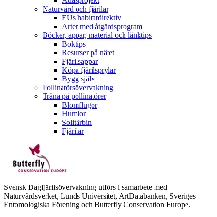
Atlasprojekt
Naturvård och fjärilar
EUs habitatdirektiv
Arter med åtgärdsprogram
Böcker, appar, material och länktips
Boktips
Resurser på nätet
Fjärilsappar
Köpa fjärilsprylar
Bygg själv
Pollinatörsövervakning
Träna på pollinatörer
Blomflugor
Humlor
Solitärbin
Fjärilar
Svensk Dagfjärilsövervakning utförs i samarbete med
Naturvårdsverket, Lunds Universitet, ArtDatabanken, Sveriges
Entomologiska Förening och Butterfly Conservation Europe.