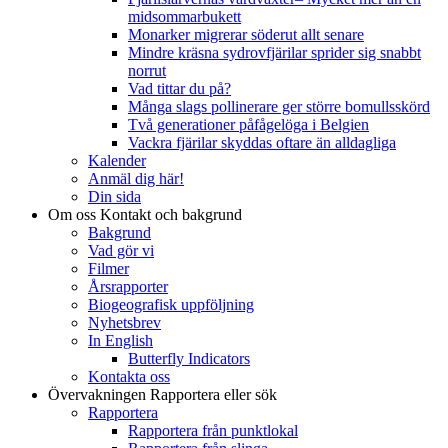
midsommarbukett
Monarker migrerar söderut allt senare
Mindre kräsna sydrovfjärilar sprider sig snabbt
norrut
Vad tittar du på?
Många slags pollinerare ger större bomullsskörd
Två generationer påfågelöga i Belgien
Vackra fjärilar skyddas oftare än alldagliga
Kalender
Anmäl dig här!
Din sida
Om oss
Kontakt och bakgrund
Bakgrund
Vad gör vi
Filmer
Årsrapporter
Biogeografisk uppföljning
Nyhetsbrev
In English
Butterfly Indicators
Kontakta oss
Övervakningen
Rapportera eller sök
Rapportera
Rapportera från punktlokal