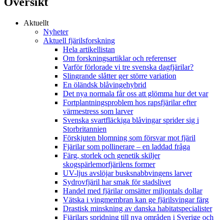
Översikt
Aktuellt
Nyheter
Aktuell fjärilsforskning
Hela artikellistan
Om forskningsartiklar och referenser
Varför förlorade vi tre svenska dagfjärilar?
Slingrande slåtter ger större variation
En öländsk blåvingehybrid
Det nya normala får oss att glömma hur det var
Fortplantningsproblem hos rapsfjärilar efter
värmestress som larver
Svenska svartfläckiga blåvingar sprider sig i
Storbritannien
Förskjuten blomning som försvar mot fjäril
Fjärilar som pollinerare – en laddad fråga
Färg, storlek och genetik skiljer
skogspärlemorfjärilens former
UV-ljus avslöjar busksnabbvingens larver
Sydrovfjäril har smak för stadslivet
Handel med fjärilar omsätter miljontals dollar
Vätska i vingmembran kan ge fjärilsvingar färg
Drastisk minskning av danska habitatspecialister
Fjärilars spridning till nya områden i Sverige och