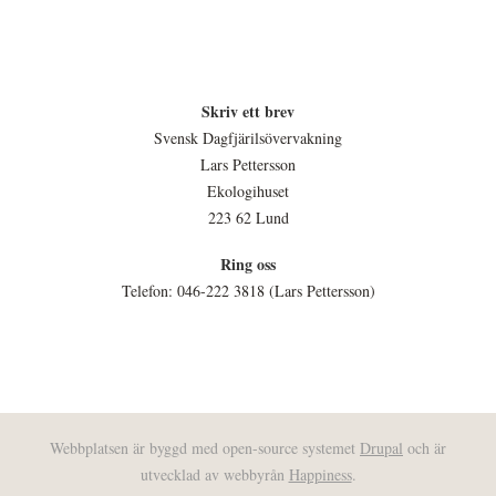
Skriv ett brev
Svensk Dagfjärilsövervakning
Lars Pettersson
Ekologihuset
223 62 Lund
Ring oss
Telefon: 046-222 3818 (Lars Pettersson)
Webbplatsen är byggd med open-source systemet
Drupal
och är
utvecklad av webbyrån
Happiness
.