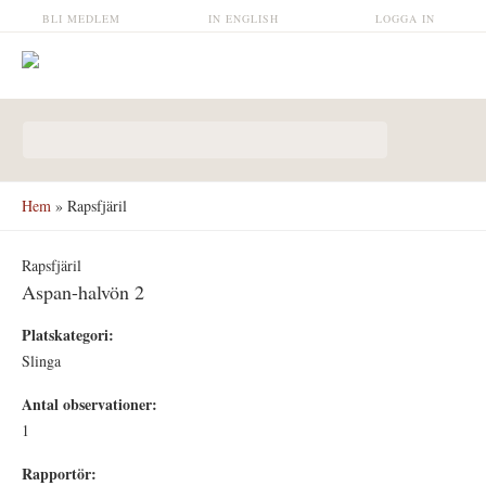
Hoppa till huvudinnehåll
BLI MEDLEM
IN ENGLISH
LOGGA IN
Sökformulär
Hem
» Rapsfjäril
Rapsfjäril
Aspan-halvön 2
Platskategori:
Slinga
Antal observationer:
1
Rapportör: