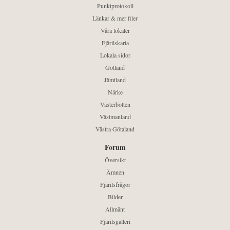
Punktprotokoll
Länkar & mer filer
Våra lokaler
Fjärilskarta
Lokala sidor
Gotland
Jämtland
Närke
Västerbotten
Västmanland
Västra Götaland
Forum
Översikt
Ämnen
Fjärilsfrågor
Bilder
Allmänt
Fjärilsgalleri