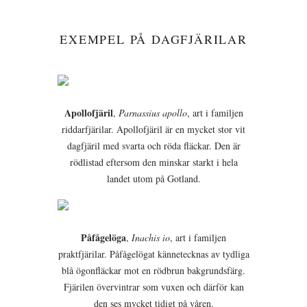
EXEMPEL PÅ DAGFJÄRILAR
Apollofjäril
,
Parnassius apollo
, art i familjen
riddarfjärilar. Apollofjäril är en mycket stor vit
dagfjäril med svarta och röda fläckar. Den är
rödlistad eftersom den minskar starkt i hela
landet utom på Gotland.
Påfågelöga
,
Inachis io
, art i familjen
praktfjärilar. Påfågelögat kännetecknas av tydliga
blå ögonfläckar mot en rödbrun bakgrundsfärg.
Fjärilen övervintrar som vuxen och därför kan
den ses mycket tidigt på våren.