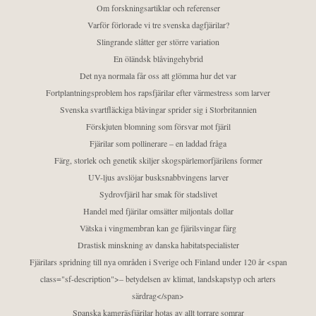
Om forskningsartiklar och referenser
Varför förlorade vi tre svenska dagfjärilar?
Slingrande slåtter ger större variation
En öländsk blåvingehybrid
Det nya normala får oss att glömma hur det var
Fortplantningsproblem hos rapsfjärilar efter värmestress som larver
Svenska svartfläckiga blåvingar sprider sig i Storbritannien
Förskjuten blomning som försvar mot fjäril
Fjärilar som pollinerare – en laddad fråga
Färg, storlek och genetik skiljer skogspärlemorfjärilens former
UV-ljus avslöjar busksnabbvingens larver
Sydrovfjäril har smak för stadslivet
Handel med fjärilar omsätter miljontals dollar
Vätska i vingmembran kan ge fjärilsvingar färg
Drastisk minskning av danska habitatspecialister
Fjärilars spridning till nya områden i Sverige och Finland under 120 år <span
class="sf-description">– betydelsen av klimat, landskapstyp och arters
särdrag</span>
Spanska kamgräsfjärilar hotas av allt torrare somrar