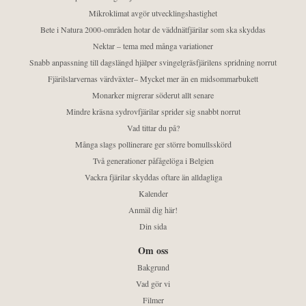
Mikroklimat avgör utvecklingshastighet
Bete i Natura 2000-områden hotar de väddnätfjärilar som ska skyddas
Nektar – tema med många variationer
Snabb anpassning till dagslängd hjälper svingelgräsfjärilens spridning norrut
Fjärilslarvernas värdväxter– Mycket mer än en midsommarbukett
Monarker migrerar söderut allt senare
Mindre kräsna sydrovfjärilar sprider sig snabbt norrut
Vad tittar du på?
Många slags pollinerare ger större bomullsskörd
Två generationer påfågelöga i Belgien
Vackra fjärilar skyddas oftare än alldagliga
Kalender
Anmäl dig här!
Din sida
Om oss
Bakgrund
Vad gör vi
Filmer