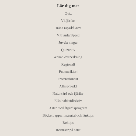
Lär dig mer
Quiz
Vitfjärilar
Träna raps/kål/rov
VitfjärilarSpeed
Juvela vingar
Quizarkiv
Annan övervakning
Regionalt
Faunaväkteri
Internationellt
Atlasprojekt
Naturvård och fjärilar
EUs habitatdirektiv
Arter med åtgärdsprogram
Böcker, appar, material och länktips
Boktips
Resurser på nätet