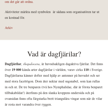
om det går att ordna.
Aktiviteter märkta med symbolen
är sådana som organisatören tar ut
en kostnad för.
Arkiv
Vad är dagfjärilar?
Dagfjärilar
,
rhopalocera
, är huvudsakligen dagaktiva fjärilar. Det finns
19 000
110
över
kända arter dagfjärilar i världen, varav cirka
i Sverige.
Dagfjärilarna känner dofter med hjälp av antenner på huvudet och ser
med stora facettögon. Dom äter nektar med sugsnabel, som kan rullas
in och ut. De tre benparen (två hos Nymphalidae, där är första benparet
tillbakabildat!) återfinns på den slanka kroppens undersida och på
ovansidan finns ofta färgstarka brett triangulära vingar som när de vilar
är resta mot varandra över ryggen.