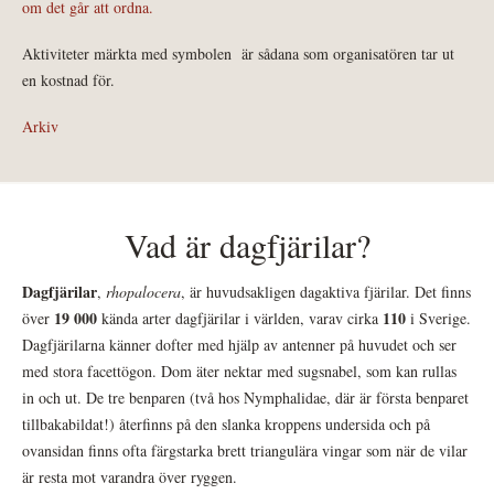
om det går att ordna.
Aktiviteter märkta med symbolen
är sådana som organisatören tar ut
en kostnad för.
Arkiv
Vad är dagfjärilar?
Dagfjärilar
,
rhopalocera
, är huvudsakligen dagaktiva fjärilar. Det finns
19 000
110
över
kända arter dagfjärilar i världen, varav cirka
i Sverige.
Dagfjärilarna känner dofter med hjälp av antenner på huvudet och ser
med stora facettögon. Dom äter nektar med sugsnabel, som kan rullas
in och ut. De tre benparen (två hos Nymphalidae, där är första benparet
tillbakabildat!) återfinns på den slanka kroppens undersida och på
ovansidan finns ofta färgstarka brett triangulära vingar som när de vilar
är resta mot varandra över ryggen.