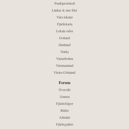
Punktprotokoll
Länkar & mer filer
Våra lokaler
Fjärilskarta
Lokala sidor
Gotland
Jämtland
Närke
Västerbotten
Västmanland
Västra Götaland
Forum
Översikt
Ämnen
Fjärilsfrågor
Bilder
Allmänt
Fjärilsgalleri