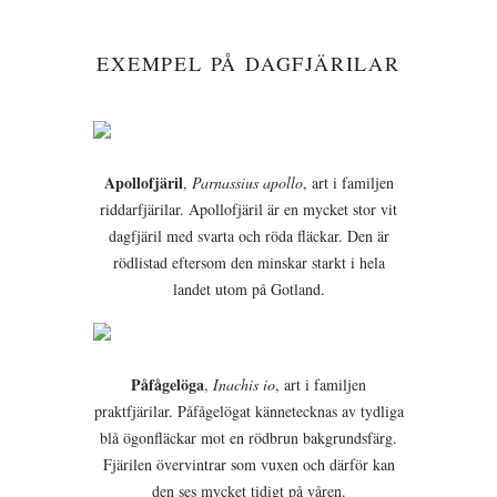
EXEMPEL PÅ DAGFJÄRILAR
Apollofjäril
,
Parnassius apollo
, art i familjen
riddarfjärilar. Apollofjäril är en mycket stor vit
dagfjäril med svarta och röda fläckar. Den är
rödlistad eftersom den minskar starkt i hela
landet utom på Gotland.
Påfågelöga
,
Inachis io
, art i familjen
praktfjärilar. Påfågelögat kännetecknas av tydliga
blå ögonfläckar mot en rödbrun bakgrundsfärg.
Fjärilen övervintrar som vuxen och därför kan
den ses mycket tidigt på våren.