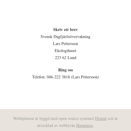
Skriv ett brev
Svensk Dagfjärilsövervakning
Lars Pettersson
Ekologihuset
223 62 Lund
Ring oss
Telefon: 046-222 3818 (Lars Pettersson)
Webbplatsen är byggd med open-source systemet
Drupal
och är
utvecklad av webbyrån
Happiness
.