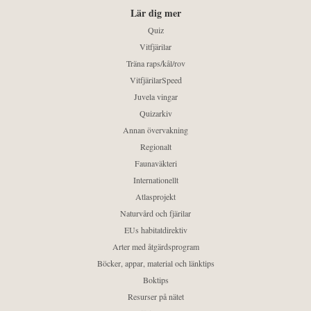
Lär dig mer
Quiz
Vitfjärilar
Träna raps/kål/rov
VitfjärilarSpeed
Juvela vingar
Quizarkiv
Annan övervakning
Regionalt
Faunaväkteri
Internationellt
Atlasprojekt
Naturvård och fjärilar
EUs habitatdirektiv
Arter med åtgärdsprogram
Böcker, appar, material och länktips
Boktips
Resurser på nätet