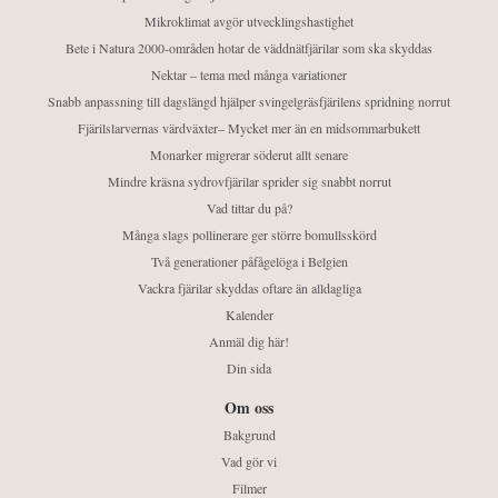
Mikroklimat avgör utvecklingshastighet
Bete i Natura 2000-områden hotar de väddnätfjärilar som ska skyddas
Nektar – tema med många variationer
Snabb anpassning till dagslängd hjälper svingelgräsfjärilens spridning norrut
Fjärilslarvernas värdväxter– Mycket mer än en midsommarbukett
Monarker migrerar söderut allt senare
Mindre kräsna sydrovfjärilar sprider sig snabbt norrut
Vad tittar du på?
Många slags pollinerare ger större bomullsskörd
Två generationer påfågelöga i Belgien
Vackra fjärilar skyddas oftare än alldagliga
Kalender
Anmäl dig här!
Din sida
Om oss
Bakgrund
Vad gör vi
Filmer