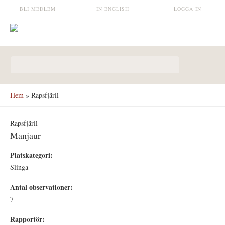
Hoppa till huvudinnehåll
BLI MEDLEM
IN ENGLISH
LOGGA IN
Sökformulär
Hem
» Rapsfjäril
Rapsfjäril
Manjaur
Platskategori:
Slinga
Antal observationer:
7
Rapportör: