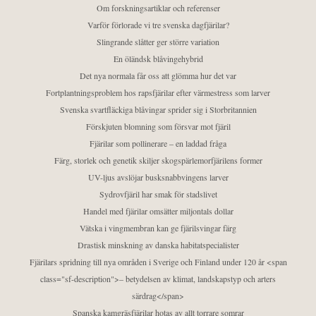
Om forskningsartiklar och referenser
Varför förlorade vi tre svenska dagfjärilar?
Slingrande slåtter ger större variation
En öländsk blåvingehybrid
Det nya normala får oss att glömma hur det var
Fortplantningsproblem hos rapsfjärilar efter värmestress som larver
Svenska svartfläckiga blåvingar sprider sig i Storbritannien
Förskjuten blomning som försvar mot fjäril
Fjärilar som pollinerare – en laddad fråga
Färg, storlek och genetik skiljer skogspärlemorfjärilens former
UV-ljus avslöjar busksnabbvingens larver
Sydrovfjäril har smak för stadslivet
Handel med fjärilar omsätter miljontals dollar
Vätska i vingmembran kan ge fjärilsvingar färg
Drastisk minskning av danska habitatspecialister
Fjärilars spridning till nya områden i Sverige och Finland under 120 år <span
class="sf-description">– betydelsen av klimat, landskapstyp och arters
särdrag</span>
Spanska kamgräsfjärilar hotas av allt torrare somrar