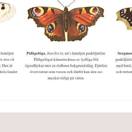
Påfågelöga
Sorgman
 i familjen
,
Inachis io
, art i familjen praktfjärilar.
t stor vit
Påfågelögat kännetecknas av tydliga blå
praktfjäri
r. Den är
ögonfläckar mot en rödbrun bakgrundsfärg. Fjärilen
med bred,
 hela landet
övervintrar som vuxen och därför kan den ses
och rutten
mycket tidigt på våren.