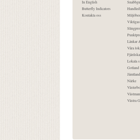
In English
Snabbgu
Butterfly Indicators
Handled
Kontakta oss
Miljöbes
Viktigast
Slingpro
Punktpro
Länkar &
Våra lok
Fjärilska
Lokala s
Gotland
Jämtlan
Närke
Västerbo
Västman
Västra G