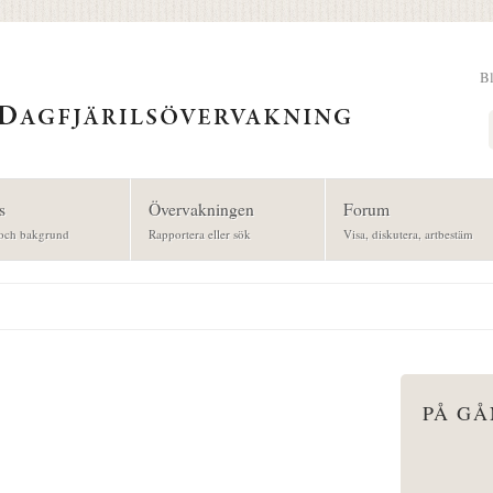
B
Sök
s
Övervakningen
Forum
och bakgrund
Rapportera eller sök
Visa, diskutera, artbestäm
PÅ G