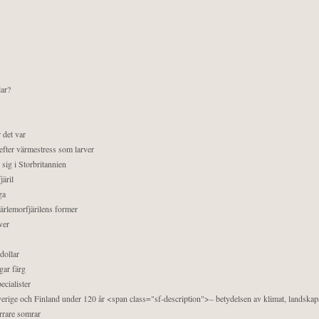
lar?
 det var
efter värmestress som larver
sig i Storbritannien
äril
ga
pärlemorfjärilens former
ver
dollar
gar färg
ecialister
 Sverige och Finland under 120 år <span class="sf-description">– betydelsen av klimat, landska
orrare somrar