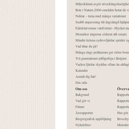
Mikroklimat avgör utvecklingshastighe
Bete i Natura 2000-områden hotar de v
Nektar – tema med många variationer
Snabb anpassning till dagslängd hjälper
Fjärilslarvernas värdväxter– Mycket 
Monarker migrerar söderut allt senare
Mindre kräsna sydrovfjärilar sprider si
Vad tittar du på?
Många slags pollinerare ger större bom
Två generationer påfågelöga i Belgien
Vackra fjärilar skyddas oftare än alldag
Kalender
Anmäl dig här!
Din sida
Om oss
Överva
Bakgrund
Rapport
Vad gör vi
Rapporte
Filmer
Rapporte
Årsrapporter
Hur gör
Biogeografisk uppföljning
Broschy
Nyhetsbrev
Metoder