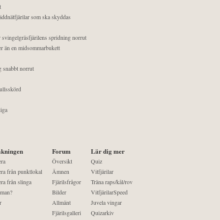
t
äddnätfjärilar som ska skyddas
 svingelgräsfjärilens spridning norrut
mer än en midsommarbukett
g snabbt norrut
ullsskörd
liga
kningen
Forum
Lär dig mer
era
Översikt
Quiz
ra från punktlokal
Ämnen
Vitfjärilar
ra från slinga
Fjärilsfrågor
Träna raps/kål/rov
 man?
Bilder
VitfjärilarSpeed
r
Allmänt
Juvela vingar
Fjärilsgalleri
Quizarkiv