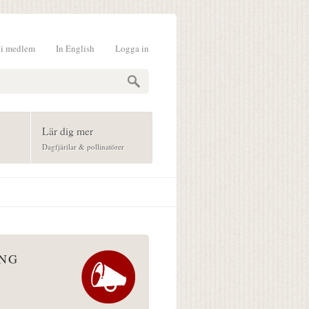
li medlem
In English
Logga in
formulär
Lär dig mer
Dagfjärilar & pollinatörer
ÅNG