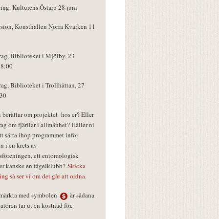
ring, Kulturens Östarp 28 juni
rsion, Konsthallen Norra Kvarken 11
rag, Biblioteket i Mjölby, 23
18:00
rag, Biblioteket i Trollhättan, 27
:30
vi berättar om projektet hos er? Eller
rag om fjärilar i allmänhet? Håller ni
tt sätta ihop programmet inför
n i en krets av
föreningen, ett entomologisk
ler kanske en fågelklubb?
Skicka
ring så ser vi om det går att ordna.
r märkta med symbolen
är sådana
tören tar ut en kostnad för.