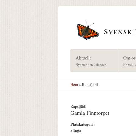
Hoppa till huvudinnehåll
Aktuellt
Om os
Nyheter och kalender
Kontakt 
Hem
» Rapsfjäril
Rapsfjäril
Gamla Finntorpet
Platskategori:
Slinga