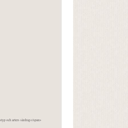
pstyp och arters särdrag</span>