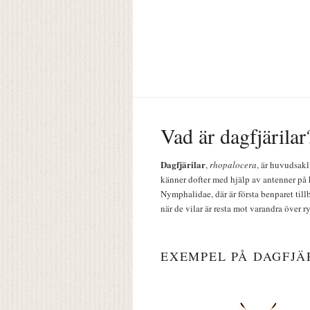
Vad är dagfjärilar
Dagfjärilar
,
rhopalocera
, är huvudsakl
känner dofter med hjälp av antenner på 
Nymphalidae, där är första benparet till
när de vilar är resta mot varandra över r
EXEMPEL PÅ DAGFJÄ