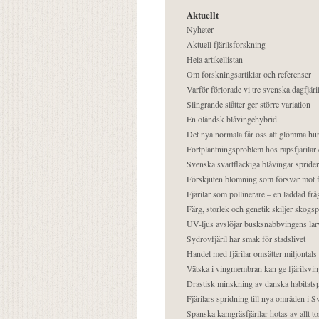
Aktuellt
Nyheter
Aktuell fjärilsforskning
Hela artikellistan
Om forskningsartiklar och referenser
Varför förlorade vi tre svenska dagfjäri
Slingrande slåtter ger större variation
En öländsk blåvingehybrid
Det nya normala får oss att glömma hur
Fortplantningsproblem hos rapsfjärilar 
Svenska svartfläckiga blåvingar sprider 
Förskjuten blomning som försvar mot fj
Fjärilar som pollinerare – en laddad frå
Färg, storlek och genetik skiljer skogs
UV-ljus avslöjar busksnabbvingens lar
Sydrovfjäril har smak för stadslivet
Handel med fjärilar omsätter miljontals 
Vätska i vingmembran kan ge fjärilsvin
Drastisk minskning av danska habitatsp
Fjärilars spridning till nya områden i
Spanska kamgräsfjärilar hotas av allt t