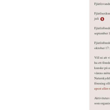
Fjärilsvand
Fjärilsexku
juli
Fjärilsföred
september 
Fjärilsföred
oktober 17
Vill ni att 
ha ett föred
kanske på a
vårens möte
Naturskydds
förening el
epost eller 
Aktivitete
som organisa