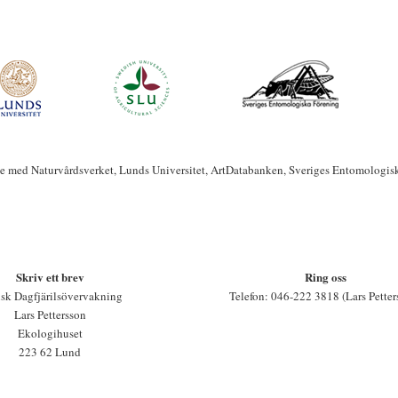
te med Naturvårdsverket, Lunds Universitet, ArtDatabanken, Sveriges Entomologis
Skriv ett brev
Ring oss
sk Dagfjärilsövervakning
Telefon: 046-222 3818 (Lars Petter
Lars Pettersson
Ekologihuset
223 62 Lund