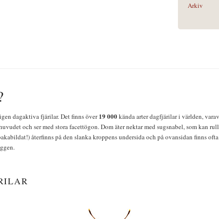
Arkiv
?
19 000
igen dagaktiva fjärilar. Det finns över
kända arter dagfjärilar i världen, vara
huvudet och ser med stora facettögon. Dom äter nektar med sugsnabel, som kan rulla
bakabildat!) återfinns på den slanka kroppens undersida och på ovansidan finns ofta 
yggen.
RILAR