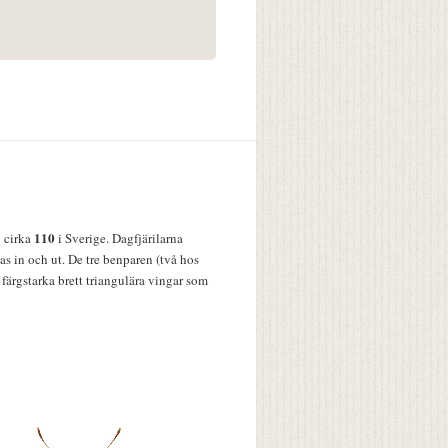
110
v cirka
i Sverige. Dagfjärilarna
s in och ut. De tre benparen (två hos
färgstarka brett triangulära vingar som