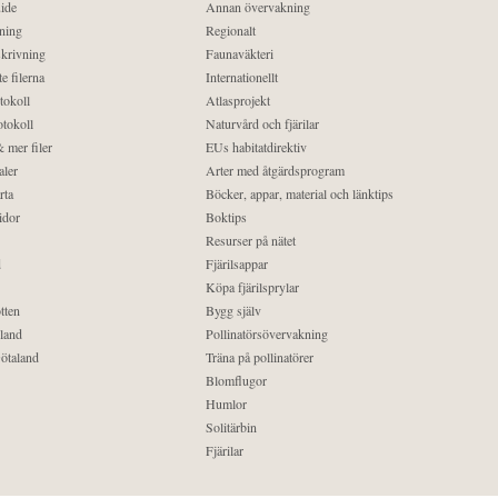
ide
Annan övervakning
ning
Regionalt
krivning
Faunaväkteri
e filerna
Internationellt
tokoll
Atlasprojekt
tokoll
Naturvård och fjärilar
 mer filer
EUs habitatdirektiv
aler
Arter med åtgärdsprogram
rta
Böcker, appar, material och länktips
idor
Boktips
Resurser på nätet
d
Fjärilsappar
Köpa fjärilsprylar
tten
Bygg själv
land
Pollinatörsövervakning
ötaland
Träna på pollinatörer
Blomflugor
Humlor
Solitärbin
Fjärilar