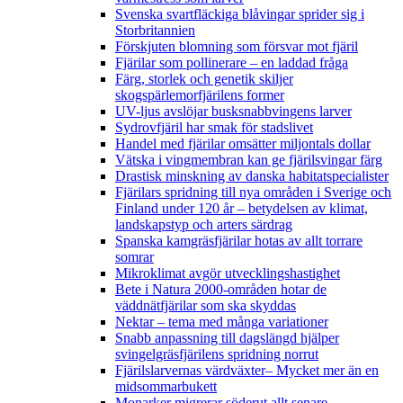
Svenska svartfläckiga blåvingar sprider sig i
Storbritannien
Förskjuten blomning som försvar mot fjäril
Fjärilar som pollinerare – en laddad fråga
Färg, storlek och genetik skiljer
skogspärlemorfjärilens former
UV-ljus avslöjar busksnabbvingens larver
Sydrovfjäril har smak för stadslivet
Handel med fjärilar omsätter miljontals dollar
Vätska i vingmembran kan ge fjärilsvingar färg
Drastisk minskning av danska habitatspecialister
Fjärilars spridning till nya områden i Sverige och
Finland under 120 år
– betydelsen av klimat,
landskapstyp och arters särdrag
Spanska kamgräsfjärilar hotas av allt torrare
somrar
Mikroklimat avgör utvecklingshastighet
Bete i Natura 2000-områden hotar de
väddnätfjärilar som ska skyddas
Nektar – tema med många variationer
Snabb anpassning till dagslängd hjälper
svingelgräsfjärilens spridning norrut
Fjärilslarvernas värdväxter– Mycket mer än en
midsommarbukett
Monarker migrerar söderut allt senare