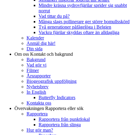
Mindre kräsna sydrovfjärilar sprider sig snabbt
norrut
Vad tittar du på?
Många slags pollinerare ger större bomullsskörd
Två generationer påfågelöga i Belgien
Vackra fjärilar skyddas oftare än alldagliga
Kalender
Anmäl dig här!
Din sida
Om oss
Kontakt och bakgrund
Bakgrund
Vad gör vi
Filmer
Årsrapporter
Biogeografisk uppföljning
Nyhetsbrev
In English
Butterfly Indicators
Kontakta oss
Övervakningen
Rapportera eller sök
Rapportera
Rapportera från punktlokal
Rapportera från slinga
Hur gör man?