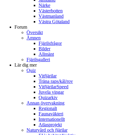
Närke
Västerbotten
Västmanland
Västra Götaland
Forum
Översikt
Ämnen
Fjärilsfrågor
Bilder
Allmänt
Fjärilsgalleri
Lär dig mer
Quiz
Vitfjärilar
Träna raps/kål/rov
VitfjärilarSpeed
Juvela vingar
Quizarkiv
Annan övervakning
Regionalt
Faunaväkteri
Internationellt
Atlasprojekt
Naturvård och fjärilar