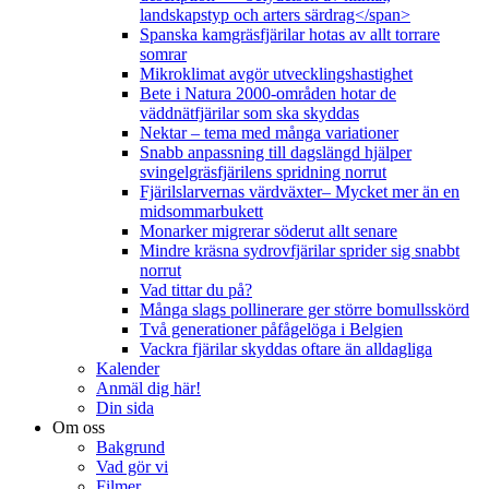
landskapstyp och arters särdrag</span>
Spanska kamgräsfjärilar hotas av allt torrare
somrar
Mikroklimat avgör utvecklingshastighet
Bete i Natura 2000-områden hotar de
väddnätfjärilar som ska skyddas
Nektar – tema med många variationer
Snabb anpassning till dagslängd hjälper
svingelgräsfjärilens spridning norrut
Fjärilslarvernas värdväxter– Mycket mer än en
midsommarbukett
Monarker migrerar söderut allt senare
Mindre kräsna sydrovfjärilar sprider sig snabbt
norrut
Vad tittar du på?
Många slags pollinerare ger större bomullsskörd
Två generationer påfågelöga i Belgien
Vackra fjärilar skyddas oftare än alldagliga
Kalender
Anmäl dig här!
Din sida
Om oss
Bakgrund
Vad gör vi
Filmer