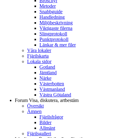
Broschyr
Metoder
Snabbguide
Handledning
Miljöbeskrivning
Viktigaste filerna
Slingprotokoll
Punktprotokoll
Länkar & mer filer
Våra lokaler
Fjärilskarta
Lokala sidor
Gotland
Jämtland
Närke
Västerbotten
Västmanland
Västra Götaland
Forum
Visa, diskutera, artbestäm
Översikt
Ämnen
Fjärilsfrågor
Bilder
Allmänt
Fjärilsgalleri