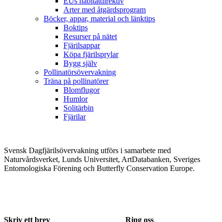
EUs habitatdirektiv
Arter med åtgärdsprogram
Böcker, appar, material och länktips
Boktips
Resurser på nätet
Fjärilsappar
Köpa fjärilsprylar
Bygg själv
Pollinatörsövervakning
Träna på pollinatörer
Blomflugor
Humlor
Solitärbin
Fjärilar
Svensk Dagfjärilsövervakning utförs i samarbete med
Naturvårdsverket, Lunds Universitet, ArtDatabanken, Sveriges
Entomologiska Förening och Butterfly Conservation Europe.
Skriv ett brev
Ring oss