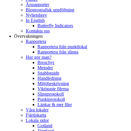
Årsrapporter
Biogeografisk uppföljning
Nyhetsbrev
In English
Butterfly Indicators
Kontakta oss
Övervakningen
Rapportera
Rapportera från punktlokal
Rapportera från slinga
Hur gör man?
Broschyr
Metoder
Snabbguide
Handledning
Miljöbeskrivning
Viktigaste filerna
Slingprotokoll
Punktprotokoll
Länkar & mer filer
Våra lokaler
Fjärilskarta
Lokala sidor
Gotland
Jämtland