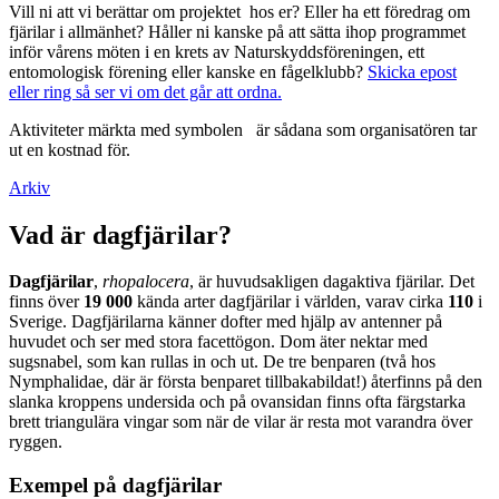
Vill ni att vi berättar om projektet hos er? Eller ha ett föredrag om
fjärilar i allmänhet? Håller ni kanske på att sätta ihop programmet
inför vårens möten i en krets av Naturskyddsföreningen, ett
entomologisk förening eller kanske en fågelklubb?
Skicka epost
eller ring så ser vi om det går att ordna.
Aktiviteter märkta med symbolen
är sådana som organisatören tar
ut en kostnad för.
Arkiv
Vad är dagfjärilar?
Dagfjärilar
,
rhopalocera
, är huvudsakligen dagaktiva fjärilar. Det
finns över
19 000
kända arter dagfjärilar i världen, varav cirka
110
i
Sverige. Dagfjärilarna känner dofter med hjälp av antenner på
huvudet och ser med stora facettögon. Dom äter nektar med
sugsnabel, som kan rullas in och ut. De tre benparen (två hos
Nymphalidae, där är första benparet tillbakabildat!) återfinns på den
slanka kroppens undersida och på ovansidan finns ofta färgstarka
brett triangulära vingar som när de vilar är resta mot varandra över
ryggen.
Exempel på dagfjärilar