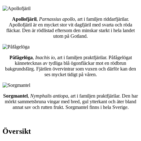
Apollofjäril
,
Parnassius apollo
, art i familjen riddarfjärilar.
Apollofjäril är en mycket stor vit dagfjäril med svarta och röda
fläckar. Den är rödlistad eftersom den minskar starkt i hela landet
utom på Gotland.
Påfågelöga
,
Inachis io
, art i familjen praktfjärilar. Påfågelögat
kännetecknas av tydliga blå ögonfläckar mot en rödbrun
bakgrundsfärg. Fjärilen övervintrar som vuxen och därför kan den
ses mycket tidigt på våren.
Sorgmantel
,
Nymphalis antiopa
, art i familjen praktfjärilar. Den har
mörkt sammetsbruna vingar med bred, gul ytterkant och äter bland
annat sav och rutten frukt. Sorgmantel finns i hela Sverige.
Översikt