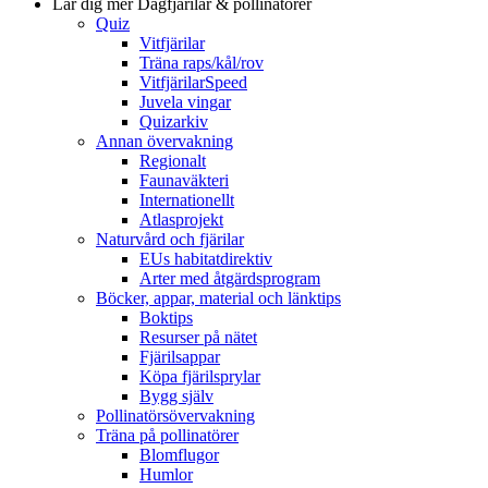
Lär dig mer
Dagfjärilar & pollinatörer
Quiz
Vitfjärilar
Träna raps/kål/rov
VitfjärilarSpeed
Juvela vingar
Quizarkiv
Annan övervakning
Regionalt
Faunaväkteri
Internationellt
Atlasprojekt
Naturvård och fjärilar
EUs habitatdirektiv
Arter med åtgärdsprogram
Böcker, appar, material och länktips
Boktips
Resurser på nätet
Fjärilsappar
Köpa fjärilsprylar
Bygg själv
Pollinatörsövervakning
Träna på pollinatörer
Blomflugor
Humlor