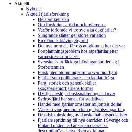
Aktuellt
Nyheter
Aktuell fjärilsforskning
Hela artikellistan
Om forskningsartiklar och referenser
Varför förlorade vi tre svenska dagfjärilar?
Slingrande slåtter ger större variation
En öländsk blåvingehybrid
Det nya normala får oss att glömma hur det var
Fortplantningsproblem hos rapsfjärilar efter
värmestress som larver
Svenska svartfläckiga blåvingar sprider sig i
Storbritannien
Förskjuten blomning som försvar mot fjäril
Fjärilar som pollinerare – en laddad fråga
Färg, storlek och genetik skiljer
skogspärlemorfjärilens former
UV-ljus avslöjar busksnabbvingens larver
Sydrovfjäril har smak för stadslivet
Handel med fjärilar omsätter miljontals dollar
Vätska i vingmembran kan ge fjärilsvingar färg
Drastisk minskning av danska habitatspecialister
Fjärilars spridning till nya områden i Sverige och
Finland under 120 år <span class="sf-
description">– betydelsen av klimat,