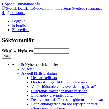
Hoppa till huvudinnehåll
Logga in
In English
Bli medlem
Sökformulär
Sök på webbplatsen
Aktuellt
Nyheter och kalender
Nyheter
Aktuell fjärilsforskning
Hela artikellistan
Om forskningsartiklar och referenser
Varför förlorade vi tre svenska dagfjärilar?
Slingrande slåtter ger större variation
En öländsk blåvingehybrid
Det nya normala får oss att glömma hur det var
Fortplantningsproblem hos rapsfjärilar efter
värmestress som larver