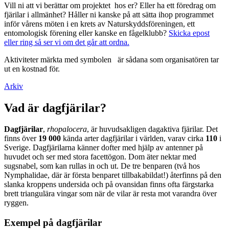
Vill ni att vi berättar om projektet hos er? Eller ha ett föredrag om
fjärilar i allmänhet? Håller ni kanske på att sätta ihop programmet
inför vårens möten i en krets av Naturskyddsföreningen, ett
entomologisk förening eller kanske en fågelklubb?
Skicka epost
eller ring så ser vi om det går att ordna.
Aktiviteter märkta med symbolen
är sådana som organisatören tar
ut en kostnad för.
Arkiv
Vad är dagfjärilar?
Dagfjärilar
,
rhopalocera
, är huvudsakligen dagaktiva fjärilar. Det
finns över
19 000
kända arter dagfjärilar i världen, varav cirka
110
i
Sverige. Dagfjärilarna känner dofter med hjälp av antenner på
huvudet och ser med stora facettögon. Dom äter nektar med
sugsnabel, som kan rullas in och ut. De tre benparen (två hos
Nymphalidae, där är första benparet tillbakabildat!) återfinns på den
slanka kroppens undersida och på ovansidan finns ofta färgstarka
brett triangulära vingar som när de vilar är resta mot varandra över
ryggen.
Exempel på dagfjärilar