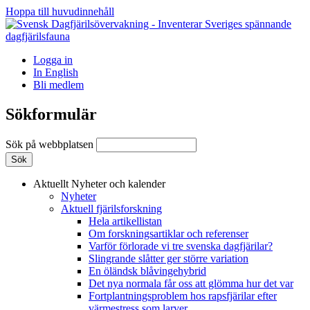
Hoppa till huvudinnehåll
Logga in
In English
Bli medlem
Sökformulär
Sök på webbplatsen
Aktuellt
Nyheter och kalender
Nyheter
Aktuell fjärilsforskning
Hela artikellistan
Om forskningsartiklar och referenser
Varför förlorade vi tre svenska dagfjärilar?
Slingrande slåtter ger större variation
En öländsk blåvingehybrid
Det nya normala får oss att glömma hur det var
Fortplantningsproblem hos rapsfjärilar efter
värmestress som larver