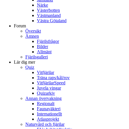
Närke
Västerbotten
Västmanland
Västra Götaland
Forum
Översikt
Ämnen
Fjärilsfrågor
Bilder
Allmänt
Fjärilsgalleri
Lär dig mer
Quiz
Vitfjärilar
Träna raps/kål/rov
VitfjärilarSpeed
Juvela vingar
Quizarkiv
Annan övervakning
Regionalt
Faunaväkteri
Internationellt
Atlasprojekt
Naturvård och fjärilar