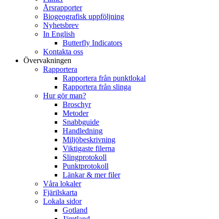
Årsrapporter
Biogeografisk uppföljning
Nyhetsbrev
In English
Butterfly Indicators
Kontakta oss
Övervakningen
Rapportera
Rapportera från punktlokal
Rapportera från slinga
Hur gör man?
Broschyr
Metoder
Snabbguide
Handledning
Miljöbeskrivning
Viktigaste filerna
Slingprotokoll
Punktprotokoll
Länkar & mer filer
Våra lokaler
Fjärilskarta
Lokala sidor
Gotland
Jämtland