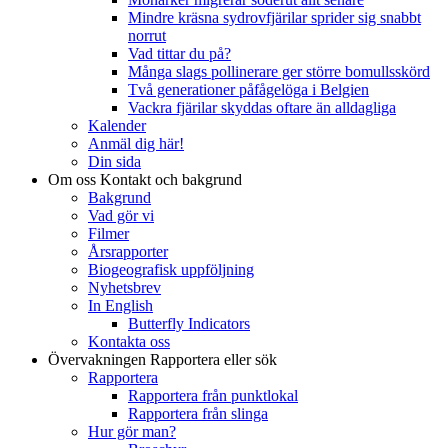
Mindre kräsna sydrovfjärilar sprider sig snabbt
norrut
Vad tittar du på?
Många slags pollinerare ger större bomullsskörd
Två generationer påfågelöga i Belgien
Vackra fjärilar skyddas oftare än alldagliga
Kalender
Anmäl dig här!
Din sida
Om oss
Kontakt och bakgrund
Bakgrund
Vad gör vi
Filmer
Årsrapporter
Biogeografisk uppföljning
Nyhetsbrev
In English
Butterfly Indicators
Kontakta oss
Övervakningen
Rapportera eller sök
Rapportera
Rapportera från punktlokal
Rapportera från slinga
Hur gör man?