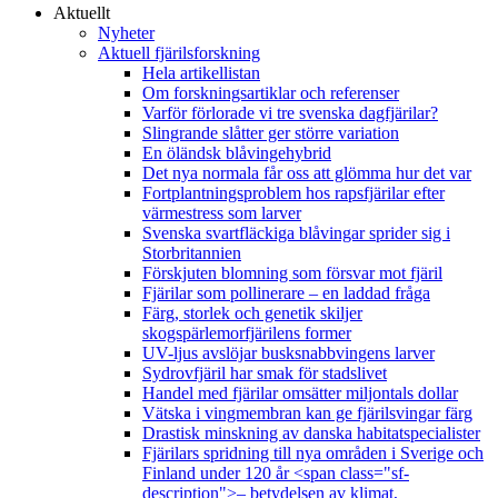
Aktuellt
Nyheter
Aktuell fjärilsforskning
Hela artikellistan
Om forskningsartiklar och referenser
Varför förlorade vi tre svenska dagfjärilar?
Slingrande slåtter ger större variation
En öländsk blåvingehybrid
Det nya normala får oss att glömma hur det var
Fortplantningsproblem hos rapsfjärilar efter
värmestress som larver
Svenska svartfläckiga blåvingar sprider sig i
Storbritannien
Förskjuten blomning som försvar mot fjäril
Fjärilar som pollinerare – en laddad fråga
Färg, storlek och genetik skiljer
skogspärlemorfjärilens former
UV-ljus avslöjar busksnabbvingens larver
Sydrovfjäril har smak för stadslivet
Handel med fjärilar omsätter miljontals dollar
Vätska i vingmembran kan ge fjärilsvingar färg
Drastisk minskning av danska habitatspecialister
Fjärilars spridning till nya områden i Sverige och
Finland under 120 år <span class="sf-
description">– betydelsen av klimat,