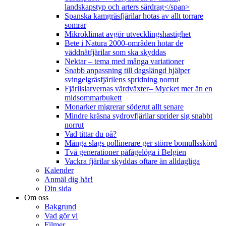
landskapstyp och arters särdrag</span>
Spanska kamgräsfjärilar hotas av allt torrare
somrar
Mikroklimat avgör utvecklingshastighet
Bete i Natura 2000-områden hotar de
väddnätfjärilar som ska skyddas
Nektar – tema med många variationer
Snabb anpassning till dagslängd hjälper
svingelgräsfjärilens spridning norrut
Fjärilslarvernas värdväxter– Mycket mer än en
midsommarbukett
Monarker migrerar söderut allt senare
Mindre kräsna sydrovfjärilar sprider sig snabbt
norrut
Vad tittar du på?
Många slags pollinerare ger större bomullsskörd
Två generationer påfågelöga i Belgien
Vackra fjärilar skyddas oftare än alldagliga
Kalender
Anmäl dig här!
Din sida
Om oss
Bakgrund
Vad gör vi
Filmer