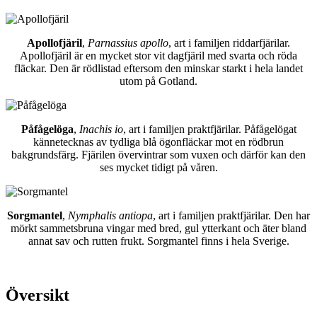
Apollofjäril
,
Parnassius apollo
, art i familjen riddarfjärilar.
Apollofjäril är en mycket stor vit dagfjäril med svarta och röda
fläckar. Den är rödlistad eftersom den minskar starkt i hela landet
utom på Gotland.
Påfågelöga
,
Inachis io
, art i familjen praktfjärilar. Påfågelögat
kännetecknas av tydliga blå ögonfläckar mot en rödbrun
bakgrundsfärg. Fjärilen övervintrar som vuxen och därför kan den
ses mycket tidigt på våren.
Sorgmantel
,
Nymphalis antiopa
, art i familjen praktfjärilar. Den har
mörkt sammetsbruna vingar med bred, gul ytterkant och äter bland
annat sav och rutten frukt. Sorgmantel finns i hela Sverige.
Översikt