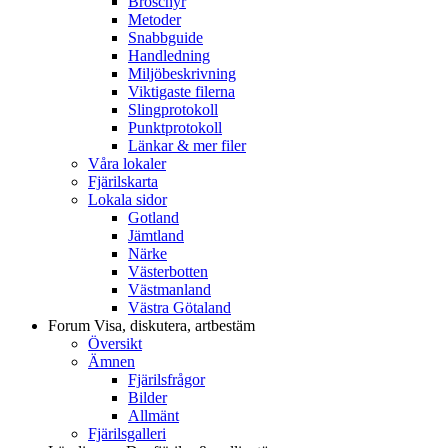
Broschyr
Metoder
Snabbguide
Handledning
Miljöbeskrivning
Viktigaste filerna
Slingprotokoll
Punktprotokoll
Länkar & mer filer
Våra lokaler
Fjärilskarta
Lokala sidor
Gotland
Jämtland
Närke
Västerbotten
Västmanland
Västra Götaland
Forum
Visa, diskutera, artbestäm
Översikt
Ämnen
Fjärilsfrågor
Bilder
Allmänt
Fjärilsgalleri