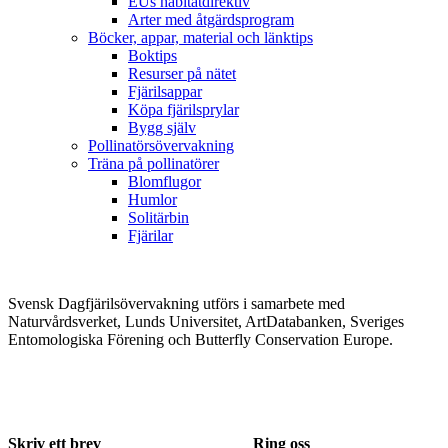
EUs habitatdirektiv
Arter med åtgärdsprogram
Böcker, appar, material och länktips
Boktips
Resurser på nätet
Fjärilsappar
Köpa fjärilsprylar
Bygg själv
Pollinatörsövervakning
Träna på pollinatörer
Blomflugor
Humlor
Solitärbin
Fjärilar
Svensk Dagfjärilsövervakning utförs i samarbete med
Naturvårdsverket, Lunds Universitet, ArtDatabanken, Sveriges
Entomologiska Förening och Butterfly Conservation Europe.
Skriv ett brev
Ring oss