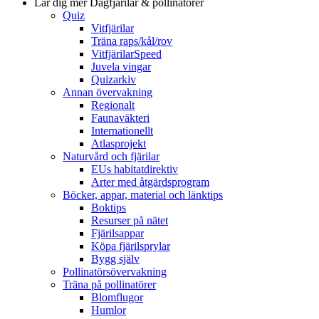
Lär dig mer
Dagfjärilar & pollinatörer
Quiz
Vitfjärilar
Träna raps/kål/rov
VitfjärilarSpeed
Juvela vingar
Quizarkiv
Annan övervakning
Regionalt
Faunaväkteri
Internationellt
Atlasprojekt
Naturvård och fjärilar
EUs habitatdirektiv
Arter med åtgärdsprogram
Böcker, appar, material och länktips
Boktips
Resurser på nätet
Fjärilsappar
Köpa fjärilsprylar
Bygg själv
Pollinatörsövervakning
Träna på pollinatörer
Blomflugor
Humlor