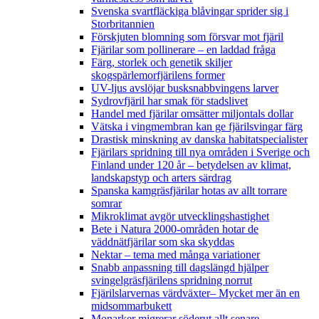
Svenska svartfläckiga blåvingar sprider sig i
Storbritannien
Förskjuten blomning som försvar mot fjäril
Fjärilar som pollinerare – en laddad fråga
Färg, storlek och genetik skiljer
skogspärlemorfjärilens former
UV-ljus avslöjar busksnabbvingens larver
Sydrovfjäril har smak för stadslivet
Handel med fjärilar omsätter miljontals dollar
Vätska i vingmembran kan ge fjärilsvingar färg
Drastisk minskning av danska habitatspecialister
Fjärilars spridning till nya områden i Sverige och
Finland under 120 år
– betydelsen av klimat,
landskapstyp och arters särdrag
Spanska kamgräsfjärilar hotas av allt torrare
somrar
Mikroklimat avgör utvecklingshastighet
Bete i Natura 2000-områden hotar de
väddnätfjärilar som ska skyddas
Nektar – tema med många variationer
Snabb anpassning till dagslängd hjälper
svingelgräsfjärilens spridning norrut
Fjärilslarvernas värdväxter– Mycket mer än en
midsommarbukett
Monarker migrerar söderut allt senare