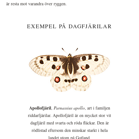
är resta mot varandra över ryggen.
EXEMPEL PÅ DAGFJÄRILAR
Apollofjäril
,
Parnassius apollo
, art i familjen
riddarfjärilar. Apollofjäril är en mycket stor vit
dagfjäril med svarta och röda fläckar. Den är
rödlistad eftersom den minskar starkt i hela
landet utom på Gotland.