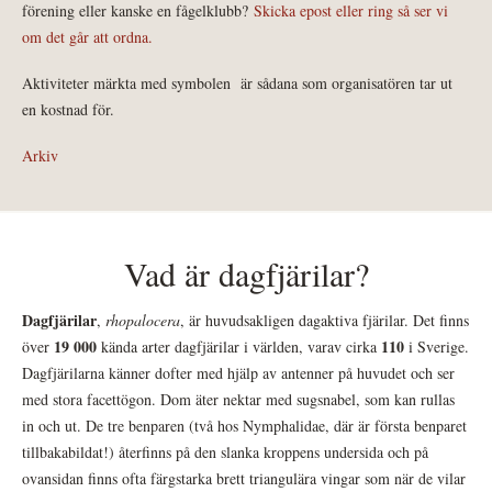
förening eller kanske en fågelklubb?
Skicka epost eller ring så ser vi
om det går att ordna.
Aktiviteter märkta med symbolen
är sådana som organisatören tar ut
en kostnad för.
Arkiv
Vad är dagfjärilar?
Dagfjärilar
,
rhopalocera
, är huvudsakligen dagaktiva fjärilar. Det finns
19 000
110
över
kända arter dagfjärilar i världen, varav cirka
i Sverige.
Dagfjärilarna känner dofter med hjälp av antenner på huvudet och ser
med stora facettögon. Dom äter nektar med sugsnabel, som kan rullas
in och ut. De tre benparen (två hos Nymphalidae, där är första benparet
tillbakabildat!) återfinns på den slanka kroppens undersida och på
ovansidan finns ofta färgstarka brett triangulära vingar som när de vilar