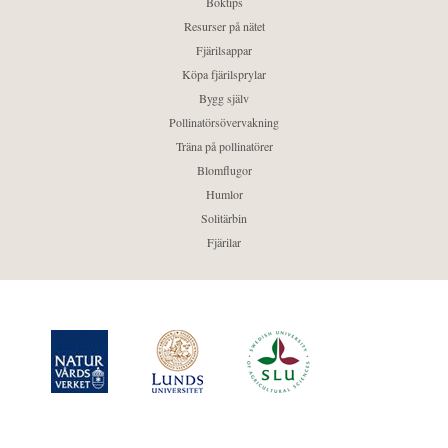
Boktips
Resurser på nätet
Fjärilsappar
Köpa fjärilsprylar
Bygg själv
Pollinatörsövervakning
Träna på pollinatörer
Blomflugor
Humlor
Solitärbin
Fjärilar