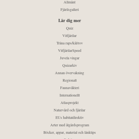
Allmänt
Fjärilsgalleri
Lär dig mer
Quiz
Vitfjärilar
Träna raps/kål/rov
VitfjärilarSpeed
Juvela vingar
Quizarkiv
Annan övervakning
Regionalt
Faunaväkteri
Internationellt
Atlasprojekt
Naturvård och fjärilar
EUs habitatdirektiv
Arter med åtgärdsprogram
Böcker, appar, material och länktips