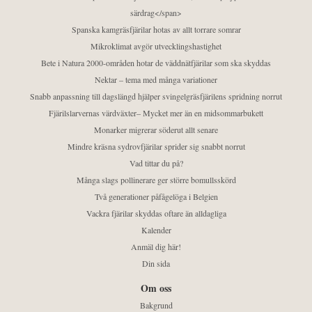
särdrag</span>
Spanska kamgräsfjärilar hotas av allt torrare somrar
Mikroklimat avgör utvecklingshastighet
Bete i Natura 2000-områden hotar de väddnätfjärilar som ska skyddas
Nektar – tema med många variationer
Snabb anpassning till dagslängd hjälper svingelgräsfjärilens spridning norrut
Fjärilslarvernas värdväxter– Mycket mer än en midsommarbukett
Monarker migrerar söderut allt senare
Mindre kräsna sydrovfjärilar sprider sig snabbt norrut
Vad tittar du på?
Många slags pollinerare ger större bomullsskörd
Två generationer påfågelöga i Belgien
Vackra fjärilar skyddas oftare än alldagliga
Kalender
Anmäl dig här!
Din sida
Om oss
Bakgrund