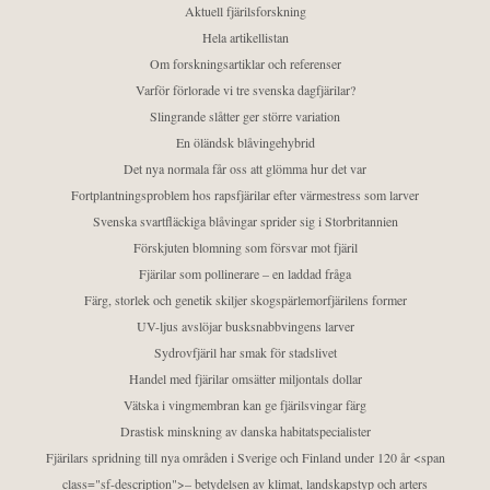
Aktuell fjärilsforskning
Hela artikellistan
Om forskningsartiklar och referenser
Varför förlorade vi tre svenska dagfjärilar?
Slingrande slåtter ger större variation
En öländsk blåvingehybrid
Det nya normala får oss att glömma hur det var
Fortplantningsproblem hos rapsfjärilar efter värmestress som larver
Svenska svartfläckiga blåvingar sprider sig i Storbritannien
Förskjuten blomning som försvar mot fjäril
Fjärilar som pollinerare – en laddad fråga
Färg, storlek och genetik skiljer skogspärlemorfjärilens former
UV-ljus avslöjar busksnabbvingens larver
Sydrovfjäril har smak för stadslivet
Handel med fjärilar omsätter miljontals dollar
Vätska i vingmembran kan ge fjärilsvingar färg
Drastisk minskning av danska habitatspecialister
Fjärilars spridning till nya områden i Sverige och Finland under 120 år <span
class="sf-description">– betydelsen av klimat, landskapstyp och arters