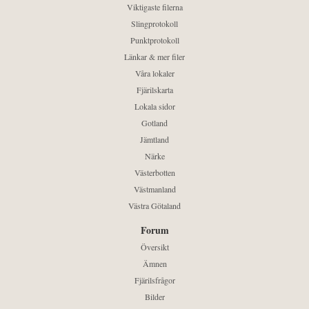
Viktigaste filerna
Slingprotokoll
Punktprotokoll
Länkar & mer filer
Våra lokaler
Fjärilskarta
Lokala sidor
Gotland
Jämtland
Närke
Västerbotten
Västmanland
Västra Götaland
Forum
Översikt
Ämnen
Fjärilsfrågor
Bilder