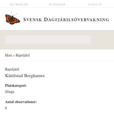
Hoppa till huvudinnehåll
BLI MEDLEM
IN ENGLISH
LOGGA IN
Sökformulär
Hem
» Rapsfjäril
Rapsfjäril
Kättilstad Berghamra
Platskategori:
Slinga
Antal observationer:
6