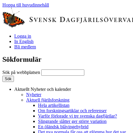
Hoppa till huvudinnehåll
Logga in
In English
Bli medlem
Sökformulär
Sök på webbplatsen
Aktuellt
Nyheter och kalender
Nyheter
Aktuell fjärilsforskning
Hela artikellistan
Om forskningsartiklar och referenser
Varför förlorade vi tre svenska dagfjärilar?
Slingrande slåtter ger större variation
En öländsk blåvingehybrid
Det nya normala får oss att glömma hur det var