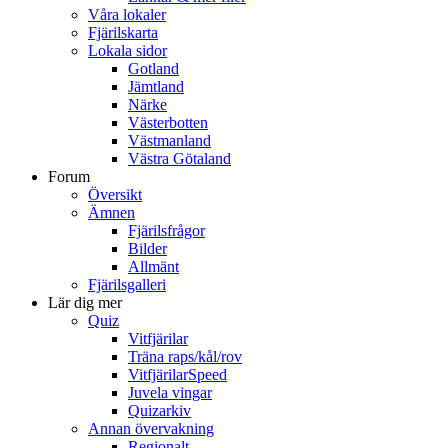
Våra lokaler
Fjärilskarta
Lokala sidor
Gotland
Jämtland
Närke
Västerbotten
Västmanland
Västra Götaland
Forum
Översikt
Ämnen
Fjärilsfrågor
Bilder
Allmänt
Fjärilsgalleri
Lär dig mer
Quiz
Vitfjärilar
Träna raps/kål/rov
VitfjärilarSpeed
Juvela vingar
Quizarkiv
Annan övervakning
Regionalt