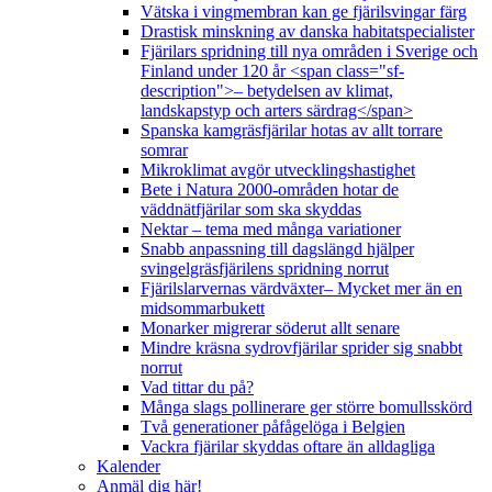
Vätska i vingmembran kan ge fjärilsvingar färg
Drastisk minskning av danska habitatspecialister
Fjärilars spridning till nya områden i Sverige och
Finland under 120 år <span class="sf-
description">– betydelsen av klimat,
landskapstyp och arters särdrag</span>
Spanska kamgräsfjärilar hotas av allt torrare
somrar
Mikroklimat avgör utvecklingshastighet
Bete i Natura 2000-områden hotar de
väddnätfjärilar som ska skyddas
Nektar – tema med många variationer
Snabb anpassning till dagslängd hjälper
svingelgräsfjärilens spridning norrut
Fjärilslarvernas värdväxter– Mycket mer än en
midsommarbukett
Monarker migrerar söderut allt senare
Mindre kräsna sydrovfjärilar sprider sig snabbt
norrut
Vad tittar du på?
Många slags pollinerare ger större bomullsskörd
Två generationer påfågelöga i Belgien
Vackra fjärilar skyddas oftare än alldagliga
Kalender
Anmäl dig här!