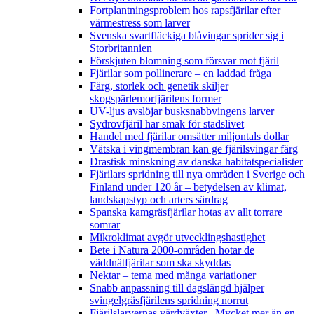
Fortplantningsproblem hos rapsfjärilar efter
värmestress som larver
Svenska svartfläckiga blåvingar sprider sig i
Storbritannien
Förskjuten blomning som försvar mot fjäril
Fjärilar som pollinerare – en laddad fråga
Färg, storlek och genetik skiljer
skogspärlemorfjärilens former
UV-ljus avslöjar busksnabbvingens larver
Sydrovfjäril har smak för stadslivet
Handel med fjärilar omsätter miljontals dollar
Vätska i vingmembran kan ge fjärilsvingar färg
Drastisk minskning av danska habitatspecialister
Fjärilars spridning till nya områden i Sverige och
Finland under 120 år
– betydelsen av klimat,
landskapstyp och arters särdrag
Spanska kamgräsfjärilar hotas av allt torrare
somrar
Mikroklimat avgör utvecklingshastighet
Bete i Natura 2000-områden hotar de
väddnätfjärilar som ska skyddas
Nektar – tema med många variationer
Snabb anpassning till dagslängd hjälper
svingelgräsfjärilens spridning norrut
Fjärilslarvernas värdväxter– Mycket mer än en