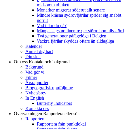
midsommarbukett
Monarker migrerar söderut allt senare
Mindre kräsna sydrovfjärilar sprider sig snabbt
norrut
Vad tittar du på?
Många slags pollinerare ger större bomullsskörd
Två generationer påfågelöga i Belgien
Vackra fjärilar skyddas oftare än alldagliga
Kalender
Anmäl dig här!
Din sida
Om oss
Kontakt och bakgrund
Bakgrund
Vad gör vi
Filmer
Årsrapporter
Biogeografisk uppföljning
Nyhetsbrev
In English
Butterfly Indicators
Kontakta oss
Övervakningen
Rapportera eller sök
Rapportera
Rapportera från punktlokal