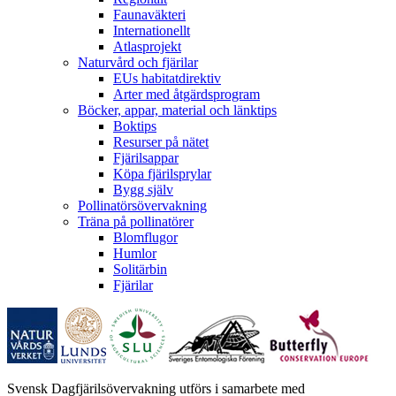
Faunaväkteri
Internationellt
Atlasprojekt
Naturvård och fjärilar
EUs habitatdirektiv
Arter med åtgärdsprogram
Böcker, appar, material och länktips
Boktips
Resurser på nätet
Fjärilsappar
Köpa fjärilsprylar
Bygg själv
Pollinatörsövervakning
Träna på pollinatörer
Blomflugor
Humlor
Solitärbin
Fjärilar
Svensk Dagfjärilsövervakning utförs i samarbete med