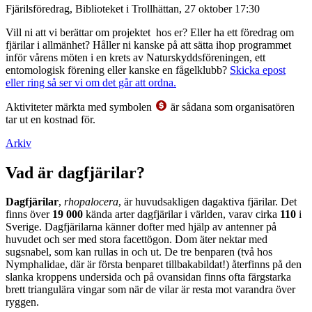
Fjärilsföredrag, Biblioteket i Trollhättan, 27 oktober 17:30
Vill ni att vi berättar om projektet hos er? Eller ha ett föredrag om
fjärilar i allmänhet? Håller ni kanske på att sätta ihop programmet
inför vårens möten i en krets av Naturskyddsföreningen, ett
entomologisk förening eller kanske en fågelklubb?
Skicka epost
eller ring så ser vi om det går att ordna.
Aktiviteter märkta med symbolen
är sådana som organisatören
tar ut en kostnad för.
Arkiv
Vad är dagfjärilar?
Dagfjärilar
,
rhopalocera
, är huvudsakligen dagaktiva fjärilar. Det
finns över
19 000
kända arter dagfjärilar i världen, varav cirka
110
i
Sverige. Dagfjärilarna känner dofter med hjälp av antenner på
huvudet och ser med stora facettögon. Dom äter nektar med
sugsnabel, som kan rullas in och ut. De tre benparen (två hos
Nymphalidae, där är första benparet tillbakabildat!) återfinns på den
slanka kroppens undersida och på ovansidan finns ofta färgstarka
brett triangulära vingar som när de vilar är resta mot varandra över
ryggen.