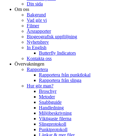
Din sida
Om oss
Bakgrund
Vad gör vi
Filmer
Årsrapporter
Biogeografisk uppföljning
Nyhetsbrev
In English
Butterfly Indicators
Kontakta oss
Övervakningen
Rapportera
Rapportera från punktlokal
Rapportera från slinga
Hur gör man?
Broschyr
Metoder
Snabbguide
Handledning
Miljöbeskrivning
Viktigaste filerna
Slingprotokoll
Punktprotokoll
Länkar & mer filer