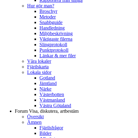
Rapportera från slinga
Hur gör man?
Broschyr
Metoder
Snabbguide
Handledning
Miljöbeskrivning
Viktigaste filerna
Slingprotokoll
Punktprotokoll
Länkar & mer filer
Våra lokaler
Fjärilskarta
Lokala sidor
Gotland
Jämtland
Närke
Västerbotten
Västmanland
Västra Götaland
Forum
Visa, diskutera, artbestäm
Översikt
Ämnen
Fjärilsfrågor
Bilder