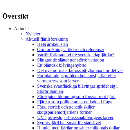
Översikt
Aktuellt
Nyheter
Aktuell fjärilsforskning
Hela artikellistan
Om forskningsartiklar och referenser
Varför förlorade vi tre svenska dagfjärilar?
Slingrande slåtter ger större variation
En öländsk blåvingehybrid
Det nya normala får oss att glömma hur det var
Fortplantningsproblem hos rapsfjärilar efter
värmestress som larver
Svenska svartfläckiga blåvingar sprider sig i
Storbritannien
Förskjuten blomning som försvar mot fjäril
Fjärilar som pollinerare – en laddad fråga
Färg, storlek och genetik skiljer
skogspärlemorfjärilens former
UV-ljus avslöjar busksnabbvingens larver
Sydrovfjäril har smak för stadslivet
Handel med fjärilar omsätter miljontals dollar