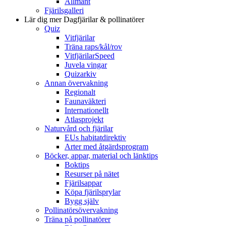
Allmänt
Fjärilsgalleri
Lär dig mer
Dagfjärilar & pollinatörer
Quiz
Vitfjärilar
Träna raps/kål/rov
VitfjärilarSpeed
Juvela vingar
Quizarkiv
Annan övervakning
Regionalt
Faunaväkteri
Internationellt
Atlasprojekt
Naturvård och fjärilar
EUs habitatdirektiv
Arter med åtgärdsprogram
Böcker, appar, material och länktips
Boktips
Resurser på nätet
Fjärilsappar
Köpa fjärilsprylar
Bygg själv
Pollinatörsövervakning
Träna på pollinatörer