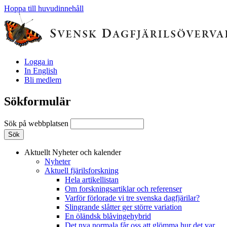
Hoppa till huvudinnehåll
Logga in
In English
Bli medlem
Sökformulär
Sök på webbplatsen
Aktuellt
Nyheter och kalender
Nyheter
Aktuell fjärilsforskning
Hela artikellistan
Om forskningsartiklar och referenser
Varför förlorade vi tre svenska dagfjärilar?
Slingrande slåtter ger större variation
En öländsk blåvingehybrid
Det nya normala får oss att glömma hur det var