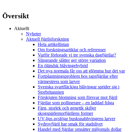
Översikt
Aktuellt
Nyheter
Aktuell fjärilsforskning
Hela artikellistan
Om forskningsartiklar och referenser
Varför förlorade vi tre svenska dagfjärilar?
Slingrande slåtter ger större variation
En öländsk blåvingehybrid
Det nya normala får oss att glömma hur det var
Fortplantningsproblem hos rapsfjärilar efter
värmestress som larver
Svenska svartfläckiga blåvingar sprider sig i
Storbritannien
Förskjuten blomning som försvar mot fjäril
Fjärilar som pollinerare – en laddad fråga
Färg, storlek och genetik skiljer
skogspärlemorfjärilens former
UV-ljus avslöjar busksnabbvingens larver
Sydrovfjäril har smak för stadslivet
Handel med fjärilar omsätter miljontals dollar