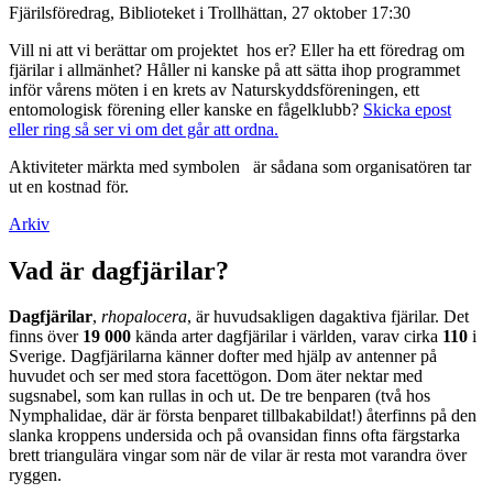
Fjärilsföredrag, Biblioteket i Trollhättan, 27 oktober 17:30
Vill ni att vi berättar om projektet hos er? Eller ha ett föredrag om
fjärilar i allmänhet? Håller ni kanske på att sätta ihop programmet
inför vårens möten i en krets av Naturskyddsföreningen, ett
entomologisk förening eller kanske en fågelklubb?
Skicka epost
eller ring så ser vi om det går att ordna.
Aktiviteter märkta med symbolen
är sådana som organisatören tar
ut en kostnad för.
Arkiv
Vad är dagfjärilar?
Dagfjärilar
,
rhopalocera
, är huvudsakligen dagaktiva fjärilar. Det
finns över
19 000
kända arter dagfjärilar i världen, varav cirka
110
i
Sverige. Dagfjärilarna känner dofter med hjälp av antenner på
huvudet och ser med stora facettögon. Dom äter nektar med
sugsnabel, som kan rullas in och ut. De tre benparen (två hos
Nymphalidae, där är första benparet tillbakabildat!) återfinns på den
slanka kroppens undersida och på ovansidan finns ofta färgstarka
brett triangulära vingar som när de vilar är resta mot varandra över
ryggen.