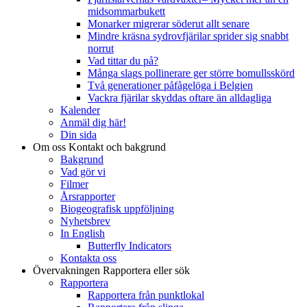
midsommarbukett
Monarker migrerar söderut allt senare
Mindre kräsna sydrovfjärilar sprider sig snabbt
norrut
Vad tittar du på?
Många slags pollinerare ger större bomullsskörd
Två generationer påfågelöga i Belgien
Vackra fjärilar skyddas oftare än alldagliga
Kalender
Anmäl dig här!
Din sida
Om oss
Kontakt och bakgrund
Bakgrund
Vad gör vi
Filmer
Årsrapporter
Biogeografisk uppföljning
Nyhetsbrev
In English
Butterfly Indicators
Kontakta oss
Övervakningen
Rapportera eller sök
Rapportera
Rapportera från punktlokal