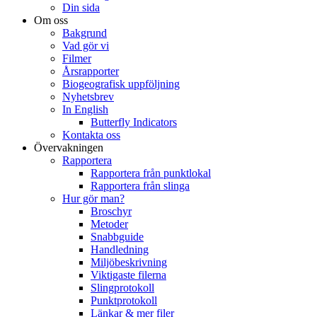
Din sida
Om oss
Bakgrund
Vad gör vi
Filmer
Årsrapporter
Biogeografisk uppföljning
Nyhetsbrev
In English
Butterfly Indicators
Kontakta oss
Övervakningen
Rapportera
Rapportera från punktlokal
Rapportera från slinga
Hur gör man?
Broschyr
Metoder
Snabbguide
Handledning
Miljöbeskrivning
Viktigaste filerna
Slingprotokoll
Punktprotokoll
Länkar & mer filer