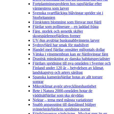
Fortplantningsproblem hos rapsfjärilar efter
värmestress som larver
Svenska svartfläckiga blåvingar sprider sig i
Storbritannien
Förskjuten blomning som försvar mot fjäril
Fjärilar som pollinerare – en laddad fråga
Färg, storlek och genetik skiljer
skogspärlemorfjärilens former
UV-ljus avslöjar busksnabbvingens larver
Sydrovfjäril har smak för stadslivet
Handel med fjärilar omsätter miljontals dollar
Vätska i vingmembran kan ge fjärilsvingar färg
Drastisk minskning av danska habitatspecialister
Fjärilars spridning till nya områden i Sverige och
Finland under 120 år
– betydelsen av klimat,
landskapstyp och arters särdrag
Spanska kamgräsfjärilar hotas av allt torrare
somrar
Mikroklimat avgör utvecklingshastighet
Bete i Natura 2000-områden hotar de
väddnätfjärilar som ska skyddas
Nektar – tema med många variationer
Snabb anpassning till dagslängd hjälper
svingelgräsfjärilens spridning norrut
Fjärilslarvernas värdväxter– Mycket mer än en