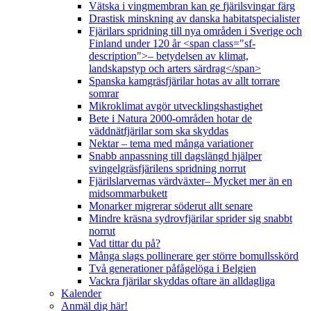
Vätska i vingmembran kan ge fjärilsvingar färg
Drastisk minskning av danska habitatspecialister
Fjärilars spridning till nya områden i Sverige och
Finland under 120 år <span class="sf-
description">– betydelsen av klimat,
landskapstyp och arters särdrag</span>
Spanska kamgräsfjärilar hotas av allt torrare
somrar
Mikroklimat avgör utvecklingshastighet
Bete i Natura 2000-områden hotar de
väddnätfjärilar som ska skyddas
Nektar – tema med många variationer
Snabb anpassning till dagslängd hjälper
svingelgräsfjärilens spridning norrut
Fjärilslarvernas värdväxter– Mycket mer än en
midsommarbukett
Monarker migrerar söderut allt senare
Mindre kräsna sydrovfjärilar sprider sig snabbt
norrut
Vad tittar du på?
Många slags pollinerare ger större bomullsskörd
Två generationer påfågelöga i Belgien
Vackra fjärilar skyddas oftare än alldagliga
Kalender
Anmäl dig här!