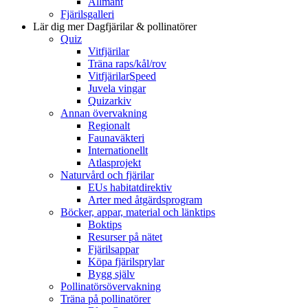
Allmänt
Fjärilsgalleri
Lär dig mer
Dagfjärilar & pollinatörer
Quiz
Vitfjärilar
Träna raps/kål/rov
VitfjärilarSpeed
Juvela vingar
Quizarkiv
Annan övervakning
Regionalt
Faunaväkteri
Internationellt
Atlasprojekt
Naturvård och fjärilar
EUs habitatdirektiv
Arter med åtgärdsprogram
Böcker, appar, material och länktips
Boktips
Resurser på nätet
Fjärilsappar
Köpa fjärilsprylar
Bygg själv
Pollinatörsövervakning
Träna på pollinatörer