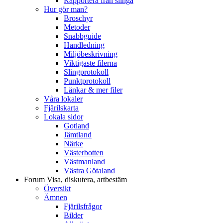
Rapportera från slinga
Hur gör man?
Broschyr
Metoder
Snabbguide
Handledning
Miljöbeskrivning
Viktigaste filerna
Slingprotokoll
Punktprotokoll
Länkar & mer filer
Våra lokaler
Fjärilskarta
Lokala sidor
Gotland
Jämtland
Närke
Västerbotten
Västmanland
Västra Götaland
Forum
Visa, diskutera, artbestäm
Översikt
Ämnen
Fjärilsfrågor
Bilder