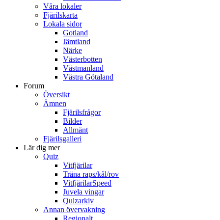
Våra lokaler
Fjärilskarta
Lokala sidor
Gotland
Jämtland
Närke
Västerbotten
Västmanland
Västra Götaland
Forum
Översikt
Ämnen
Fjärilsfrågor
Bilder
Allmänt
Fjärilsgalleri
Lär dig mer
Quiz
Vitfjärilar
Träna raps/kål/rov
VitfjärilarSpeed
Juvela vingar
Quizarkiv
Annan övervakning
Regionalt