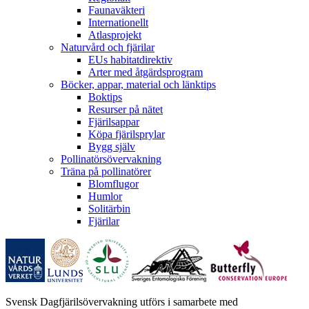
Faunaväkteri
Internationellt
Atlasprojekt
Naturvård och fjärilar
EUs habitatdirektiv
Arter med åtgärdsprogram
Böcker, appar, material och länktips
Boktips
Resurser på nätet
Fjärilsappar
Köpa fjärilsprylar
Bygg själv
Pollinatörsövervakning
Träna på pollinatörer
Blomflugor
Humlor
Solitärbin
Fjärilar
Svensk Dagfjärilsövervakning utförs i samarbete med