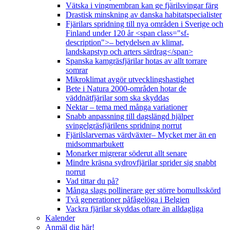
Vätska i vingmembran kan ge fjärilsvingar färg
Drastisk minskning av danska habitatspecialister
Fjärilars spridning till nya områden i Sverige och
Finland under 120 år <span class="sf-
description">– betydelsen av klimat,
landskapstyp och arters särdrag</span>
Spanska kamgräsfjärilar hotas av allt torrare
somrar
Mikroklimat avgör utvecklingshastighet
Bete i Natura 2000-områden hotar de
väddnätfjärilar som ska skyddas
Nektar – tema med många variationer
Snabb anpassning till dagslängd hjälper
svingelgräsfjärilens spridning norrut
Fjärilslarvernas värdväxter– Mycket mer än en
midsommarbukett
Monarker migrerar söderut allt senare
Mindre kräsna sydrovfjärilar sprider sig snabbt
norrut
Vad tittar du på?
Många slags pollinerare ger större bomullsskörd
Två generationer påfågelöga i Belgien
Vackra fjärilar skyddas oftare än alldagliga
Kalender
Anmäl dig här!