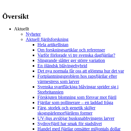
Översikt
Aktuellt
Nyheter
Aktuell fjärilsforskning
Hela artikellistan
Om forskningsartiklar och referenser
Varför förlorade vi tre svenska dagfjärilar?
Slingrande slåtter ger större variation
En öländsk blåvingehybrid
Det nya normala får oss att glömma hur det var
Fortplantningsproblem hos rapsfjärilar efter
värmestress som larver
Svenska svartfläckiga blåvingar sprider sig i
Storbritannien
Förskjuten blomning som försvar mot fjäril
Fjärilar som pollinerare – en laddad fråga
Färg, storlek och genetik skiljer
skogspärlemorfjärilens former
UV-ljus avslöjar busksnabbvingens larver
Sydrovfjäril har smak för stadslivet
Handel med fjärilar omsätter miljontals dollar