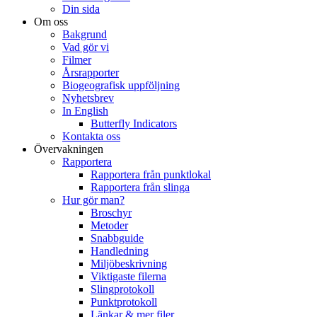
Din sida
Om oss
Bakgrund
Vad gör vi
Filmer
Årsrapporter
Biogeografisk uppföljning
Nyhetsbrev
In English
Butterfly Indicators
Kontakta oss
Övervakningen
Rapportera
Rapportera från punktlokal
Rapportera från slinga
Hur gör man?
Broschyr
Metoder
Snabbguide
Handledning
Miljöbeskrivning
Viktigaste filerna
Slingprotokoll
Punktprotokoll
Länkar & mer filer