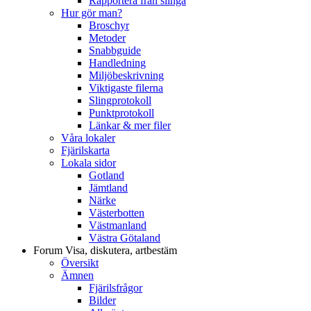
Rapportera från slinga
Hur gör man?
Broschyr
Metoder
Snabbguide
Handledning
Miljöbeskrivning
Viktigaste filerna
Slingprotokoll
Punktprotokoll
Länkar & mer filer
Våra lokaler
Fjärilskarta
Lokala sidor
Gotland
Jämtland
Närke
Västerbotten
Västmanland
Västra Götaland
Forum
Visa, diskutera, artbestäm
Översikt
Ämnen
Fjärilsfrågor
Bilder