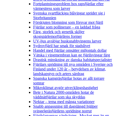
Fortplantningsproblem hos rapsfjärilar efter
värmestress som larver
Svenska svartfläckiga blåvingar sprider sig i
Storbritannien
Förskjuten blomning som försvar mot fjäril
Fjärilar som pollinerare – en laddad fråga
Färg, storlek och genetik skiljer
skogspärlemorfjärilens former
UV-ljus avslöjar busksnabbvingens larver
Sydrovfjäril har smak för stadslivet
Handel med fjärilar omsätter miljontals dollar
Vätska i vingmembran kan ge fjärilsvingar färg
Drastisk minskning av danska habitatspecialister
Fjärilars spridning till nya områden i Sverige och
Finland under 120 år
– betydelsen av klimat,
landskapstyp och arters särdrag
Spanska kamgräsfjärilar hotas av allt torrare
somrar
Mikroklimat avgör utvecklingshastighet
Bete i Natura 2000-områden hotar de
väddnätfjärilar som ska skyddas
Nektar – tema med många variationer
Snabb anpassning till dagslängd hjälper
svingelgräsfjärilens spridning norrut
Fjärilslarvernas värdväxter– Mycket mer än en