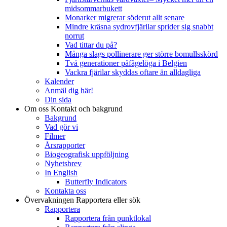
midsommarbukett
Monarker migrerar söderut allt senare
Mindre kräsna sydrovfjärilar sprider sig snabbt
norrut
Vad tittar du på?
Många slags pollinerare ger större bomullsskörd
Två generationer påfågelöga i Belgien
Vackra fjärilar skyddas oftare än alldagliga
Kalender
Anmäl dig här!
Din sida
Om oss
Kontakt och bakgrund
Bakgrund
Vad gör vi
Filmer
Årsrapporter
Biogeografisk uppföljning
Nyhetsbrev
In English
Butterfly Indicators
Kontakta oss
Övervakningen
Rapportera eller sök
Rapportera
Rapportera från punktlokal