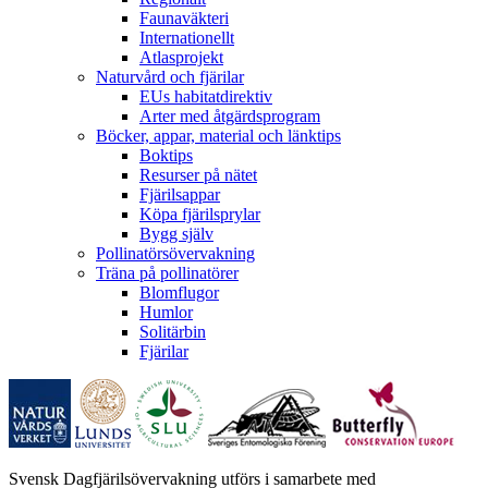
Faunaväkteri
Internationellt
Atlasprojekt
Naturvård och fjärilar
EUs habitatdirektiv
Arter med åtgärdsprogram
Böcker, appar, material och länktips
Boktips
Resurser på nätet
Fjärilsappar
Köpa fjärilsprylar
Bygg själv
Pollinatörsövervakning
Träna på pollinatörer
Blomflugor
Humlor
Solitärbin
Fjärilar
Svensk Dagfjärilsövervakning utförs i samarbete med