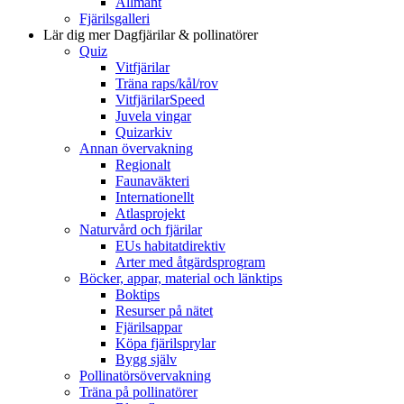
Allmänt
Fjärilsgalleri
Lär dig mer
Dagfjärilar & pollinatörer
Quiz
Vitfjärilar
Träna raps/kål/rov
VitfjärilarSpeed
Juvela vingar
Quizarkiv
Annan övervakning
Regionalt
Faunaväkteri
Internationellt
Atlasprojekt
Naturvård och fjärilar
EUs habitatdirektiv
Arter med åtgärdsprogram
Böcker, appar, material och länktips
Boktips
Resurser på nätet
Fjärilsappar
Köpa fjärilsprylar
Bygg själv
Pollinatörsövervakning
Träna på pollinatörer