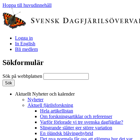
Hoppa till huvudinnehåll
Logga in
In English
Bli medlem
Sökformulär
Sök på webbplatsen
Aktuellt
Nyheter och kalender
Nyheter
Aktuell fjärilsforskning
Hela artikellistan
Om forskningsartiklar och referenser
Varför förlorade vi tre svenska dagfjärilar?
Slingrande slåtter ger större variation
En öländsk blåvingehybrid
Det nya normala får oss att glömma hur det var