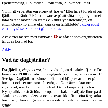
Fjärilsföredrag, Biblioteket i Trollhättan, 27 oktober 17:30
Vill ni att vi berättar om projektet hos er? Eller ha ett föredrag om
fjärilar i allmänhet? Håller ni kanske på att sätta ihop programmet
inför vårens möten i en krets av Naturskyddsföreningen, ett
entomologisk förening eller kanske en fågelklubb?
Skicka epost
eller ring så ser vi om det går att ordna.
Aktiviteter märkta med symbolen
är sådana som organisatören
tar ut en kostnad för.
Arkiv
Vad är dagfjärilar?
Dagfjärilar
,
rhopalocera
, är huvudsakligen dagaktiva fjärilar. Det
finns över
19 000
kända arter dagfjärilar i världen, varav cirka
110
i
Sverige. Dagfjärilarna känner dofter med hjälp av antenner på
huvudet och ser med stora facettögon. Dom äter nektar med
sugsnabel, som kan rullas in och ut. De tre benparen (två hos
Nymphalidae, där är första benparet tillbakabildat!) återfinns på den
slanka kroppens undersida och på ovansidan finns ofta färgstarka
brett triangulära vingar som när de vilar är resta mot varandra över
ryggen.