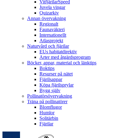
VitfjärilarSpeed
Juvela vingar
Quizarkiv
Annan övervakning
Regionalt
Faunaväkteri
Internationellt
Atlasprojekt
Naturvård och fjärilar
EUs habitatdirektiv
Arter med åtgärdsprogram
Böcker, appar, material och länktips
Boktips
Resurser på nätet
Fjärilsappar
Köpa fjärilsprylar
Bygg själv
Pollinatörsövervakning
Träna på pollinatörer
Blomflugor
Humlor
Solitärbin
Fjärilar