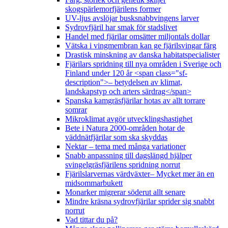
skogspärlemorfjärilens former
UV-ljus avslöjar busksnabbvingens larver
Sydrovfjäril har smak för stadslivet
Handel med fjärilar omsätter miljontals dollar
Vätska i vingmembran kan ge fjärilsvingar färg
Drastisk minskning av danska habitatspecialister
Fjärilars spridning till nya områden i Sverige och
Finland under 120 år <span class="sf-
description">– betydelsen av klimat,
landskapstyp och arters särdrag</span>
Spanska kamgräsfjärilar hotas av allt torrare
somrar
Mikroklimat avgör utvecklingshastighet
Bete i Natura 2000-områden hotar de
väddnätfjärilar som ska skyddas
Nektar – tema med många variationer
Snabb anpassning till dagslängd hjälper
svingelgräsfjärilens spridning norrut
Fjärilslarvernas värdväxter– Mycket mer än en
midsommarbukett
Monarker migrerar söderut allt senare
Mindre kräsna sydrovfjärilar sprider sig snabbt
norrut
Vad tittar du på?