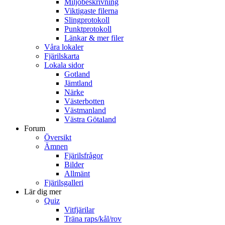
Miljöbeskrivning
Viktigaste filerna
Slingprotokoll
Punktprotokoll
Länkar & mer filer
Våra lokaler
Fjärilskarta
Lokala sidor
Gotland
Jämtland
Närke
Västerbotten
Västmanland
Västra Götaland
Forum
Översikt
Ämnen
Fjärilsfrågor
Bilder
Allmänt
Fjärilsgalleri
Lär dig mer
Quiz
Vitfjärilar
Träna raps/kål/rov