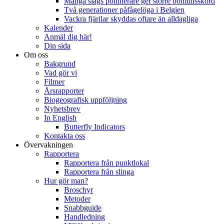
Många slags pollinerare ger större bomullsskörd
Två generationer påfågelöga i Belgien
Vackra fjärilar skyddas oftare än alldagliga
Kalender
Anmäl dig här!
Din sida
Om oss
Bakgrund
Vad gör vi
Filmer
Årsrapporter
Biogeografisk uppföljning
Nyhetsbrev
In English
Butterfly Indicators
Kontakta oss
Övervakningen
Rapportera
Rapportera från punktlokal
Rapportera från slinga
Hur gör man?
Broschyr
Metoder
Snabbguide
Handledning