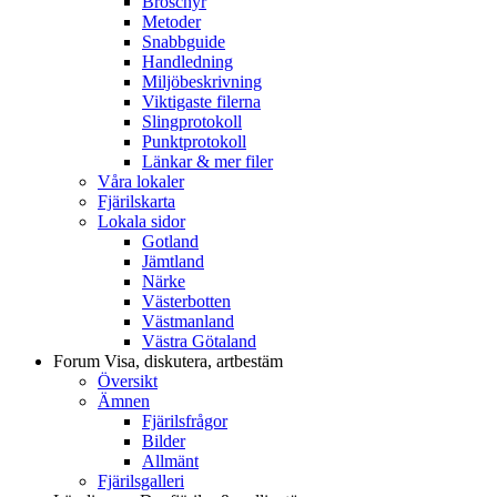
Broschyr
Metoder
Snabbguide
Handledning
Miljöbeskrivning
Viktigaste filerna
Slingprotokoll
Punktprotokoll
Länkar & mer filer
Våra lokaler
Fjärilskarta
Lokala sidor
Gotland
Jämtland
Närke
Västerbotten
Västmanland
Västra Götaland
Forum
Visa, diskutera, artbestäm
Översikt
Ämnen
Fjärilsfrågor
Bilder
Allmänt
Fjärilsgalleri