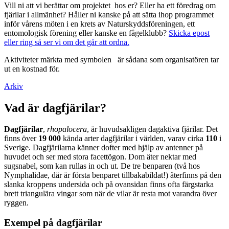
Vill ni att vi berättar om projektet hos er? Eller ha ett föredrag om
fjärilar i allmänhet? Håller ni kanske på att sätta ihop programmet
inför vårens möten i en krets av Naturskyddsföreningen, ett
entomologisk förening eller kanske en fågelklubb?
Skicka epost
eller ring så ser vi om det går att ordna.
Aktiviteter märkta med symbolen
är sådana som organisatören tar
ut en kostnad för.
Arkiv
Vad är dagfjärilar?
Dagfjärilar
,
rhopalocera
, är huvudsakligen dagaktiva fjärilar. Det
finns över
19 000
kända arter dagfjärilar i världen, varav cirka
110
i
Sverige. Dagfjärilarna känner dofter med hjälp av antenner på
huvudet och ser med stora facettögon. Dom äter nektar med
sugsnabel, som kan rullas in och ut. De tre benparen (två hos
Nymphalidae, där är första benparet tillbakabildat!) återfinns på den
slanka kroppens undersida och på ovansidan finns ofta färgstarka
brett triangulära vingar som när de vilar är resta mot varandra över
ryggen.
Exempel på dagfjärilar