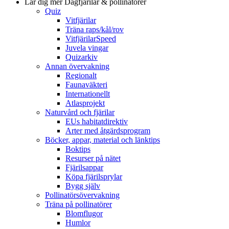
Lär dig mer
Dagfjärilar & pollinatörer
Quiz
Vitfjärilar
Träna raps/kål/rov
VitfjärilarSpeed
Juvela vingar
Quizarkiv
Annan övervakning
Regionalt
Faunaväkteri
Internationellt
Atlasprojekt
Naturvård och fjärilar
EUs habitatdirektiv
Arter med åtgärdsprogram
Böcker, appar, material och länktips
Boktips
Resurser på nätet
Fjärilsappar
Köpa fjärilsprylar
Bygg själv
Pollinatörsövervakning
Träna på pollinatörer
Blomflugor
Humlor