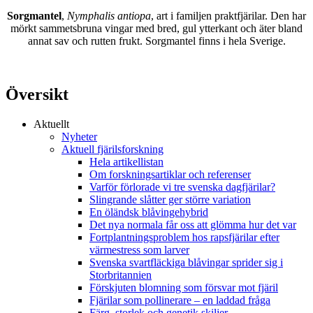
Sorgmantel
,
Nymphalis antiopa
, art i familjen praktfjärilar. Den har
mörkt sammetsbruna vingar med bred, gul ytterkant och äter bland
annat sav och rutten frukt. Sorgmantel finns i hela Sverige.
Översikt
Aktuellt
Nyheter
Aktuell fjärilsforskning
Hela artikellistan
Om forskningsartiklar och referenser
Varför förlorade vi tre svenska dagfjärilar?
Slingrande slåtter ger större variation
En öländsk blåvingehybrid
Det nya normala får oss att glömma hur det var
Fortplantningsproblem hos rapsfjärilar efter
värmestress som larver
Svenska svartfläckiga blåvingar sprider sig i
Storbritannien
Förskjuten blomning som försvar mot fjäril
Fjärilar som pollinerare – en laddad fråga
Färg, storlek och genetik skiljer