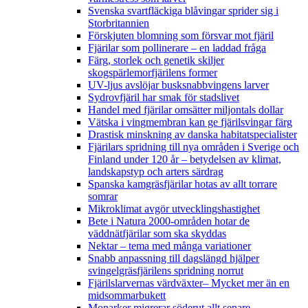
Svenska svartfläckiga blåvingar sprider sig i
Storbritannien
Förskjuten blomning som försvar mot fjäril
Fjärilar som pollinerare – en laddad fråga
Färg, storlek och genetik skiljer
skogspärlemorfjärilens former
UV-ljus avslöjar busksnabbvingens larver
Sydrovfjäril har smak för stadslivet
Handel med fjärilar omsätter miljontals dollar
Vätska i vingmembran kan ge fjärilsvingar färg
Drastisk minskning av danska habitatspecialister
Fjärilars spridning till nya områden i Sverige och
Finland under 120 år
– betydelsen av klimat,
landskapstyp och arters särdrag
Spanska kamgräsfjärilar hotas av allt torrare
somrar
Mikroklimat avgör utvecklingshastighet
Bete i Natura 2000-områden hotar de
väddnätfjärilar som ska skyddas
Nektar – tema med många variationer
Snabb anpassning till dagslängd hjälper
svingelgräsfjärilens spridning norrut
Fjärilslarvernas värdväxter– Mycket mer än en
midsommarbukett
Monarker migrerar söderut allt senare