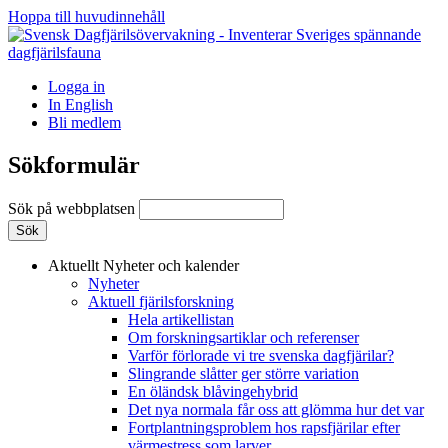
Hoppa till huvudinnehåll
Logga in
In English
Bli medlem
Sökformulär
Sök på webbplatsen
Aktuellt
Nyheter och kalender
Nyheter
Aktuell fjärilsforskning
Hela artikellistan
Om forskningsartiklar och referenser
Varför förlorade vi tre svenska dagfjärilar?
Slingrande slåtter ger större variation
En öländsk blåvingehybrid
Det nya normala får oss att glömma hur det var
Fortplantningsproblem hos rapsfjärilar efter
värmestress som larver