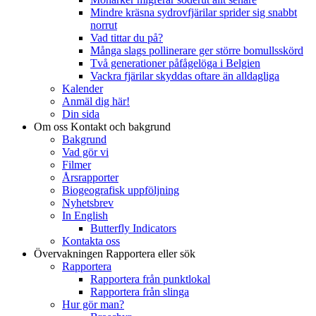
Mindre kräsna sydrovfjärilar sprider sig snabbt
norrut
Vad tittar du på?
Många slags pollinerare ger större bomullsskörd
Två generationer påfågelöga i Belgien
Vackra fjärilar skyddas oftare än alldagliga
Kalender
Anmäl dig här!
Din sida
Om oss
Kontakt och bakgrund
Bakgrund
Vad gör vi
Filmer
Årsrapporter
Biogeografisk uppföljning
Nyhetsbrev
In English
Butterfly Indicators
Kontakta oss
Övervakningen
Rapportera eller sök
Rapportera
Rapportera från punktlokal
Rapportera från slinga
Hur gör man?