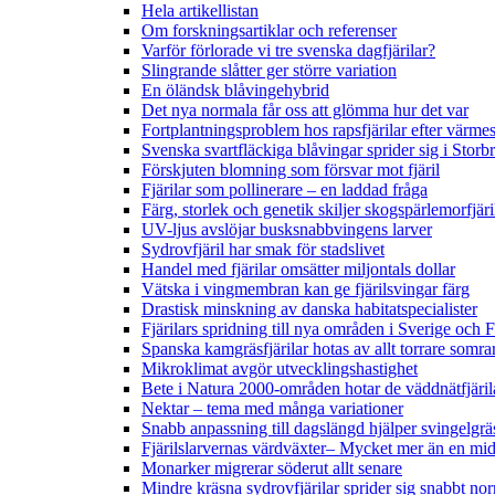
Hela artikellistan
Om forskningsartiklar och referenser
Varför förlorade vi tre svenska dagfjärilar?
Slingrande slåtter ger större variation
En öländsk blåvingehybrid
Det nya normala får oss att glömma hur det var
Fortplantningsproblem hos rapsfjärilar efter värmes
Svenska svartfläckiga blåvingar sprider sig i Storb
Förskjuten blomning som försvar mot fjäril
Fjärilar som pollinerare – en laddad fråga
Färg, storlek och genetik skiljer skogspärlemorfjär
UV-ljus avslöjar busksnabbvingens larver
Sydrovfjäril har smak för stadslivet
Handel med fjärilar omsätter miljontals dollar
Vätska i vingmembran kan ge fjärilsvingar färg
Drastisk minskning av danska habitatspecialister
Fjärilars spridning till nya områden i Sverige och
Spanska kamgräsfjärilar hotas av allt torrare somra
Mikroklimat avgör utvecklingshastighet
Bete i Natura 2000-områden hotar de väddnätfjäri
Nektar – tema med många variationer
Snabb anpassning till dagslängd hjälper svingelgräs
Fjärilslarvernas värdväxter– Mycket mer än en m
Monarker migrerar söderut allt senare
Mindre kräsna sydrovfjärilar sprider sig snabbt nor