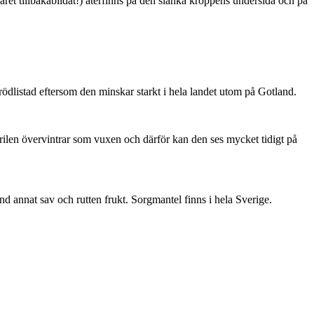
ret tillbakabildat!) återfinns på den slanka kroppens undersida och på
är rödlistad eftersom den minskar starkt i hela landet utom på Gotland.
ärilen övervintrar som vuxen och därför kan den ses mycket tidigt på
nd annat sav och rutten frukt. Sorgmantel finns i hela Sverige.