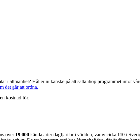
järilar i allmänhet? Håller ni kanske på att sätta ihop programmet inför 
om det går att ordna.
en kostnad för.
nns över
19 000
kända arter dagfjärilar i världen, varav cirka
110
i Sveri