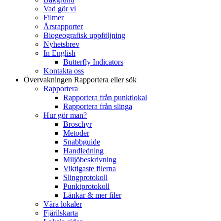
Vad gör vi
Filmer
Årsrapporter
Biogeografisk uppföljning
Nyhetsbrev
In English
Butterfly Indicators
Kontakta oss
Övervakningen
Rapportera eller sök
Rapportera
Rapportera från punktlokal
Rapportera från slinga
Hur gör man?
Broschyr
Metoder
Snabbguide
Handledning
Miljöbeskrivning
Viktigaste filerna
Slingprotokoll
Punktprotokoll
Länkar & mer filer
Våra lokaler
Fjärilskarta