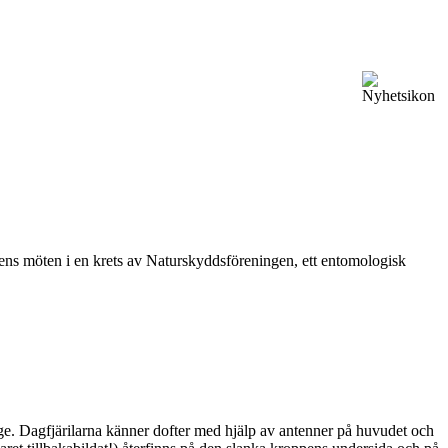
vårens möten i en krets av Naturskyddsföreningen, ett entomologisk
ge. Dagfjärilarna känner dofter med hjälp av antenner på huvudet och