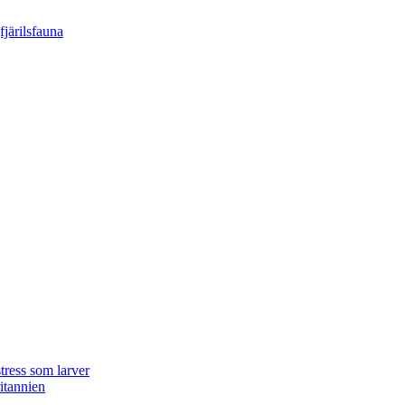
tress som larver
ritannien