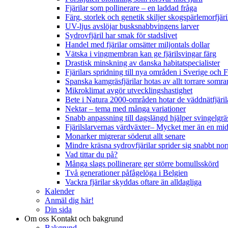
Fjärilar som pollinerare – en laddad fråga
Färg, storlek och genetik skiljer skogspärlemorfjär
UV-ljus avslöjar busksnabbvingens larver
Sydrovfjäril har smak för stadslivet
Handel med fjärilar omsätter miljontals dollar
Vätska i vingmembran kan ge fjärilsvingar färg
Drastisk minskning av danska habitatspecialister
Fjärilars spridning till nya områden i Sverige och
Spanska kamgräsfjärilar hotas av allt torrare somra
Mikroklimat avgör utvecklingshastighet
Bete i Natura 2000-områden hotar de väddnätfjäri
Nektar – tema med många variationer
Snabb anpassning till dagslängd hjälper svingelgräs
Fjärilslarvernas värdväxter– Mycket mer än en m
Monarker migrerar söderut allt senare
Mindre kräsna sydrovfjärilar sprider sig snabbt nor
Vad tittar du på?
Många slags pollinerare ger större bomullsskörd
Två generationer påfågelöga i Belgien
Vackra fjärilar skyddas oftare än alldagliga
Kalender
Anmäl dig här!
Din sida
Om oss
Kontakt och bakgrund
Bakgrund