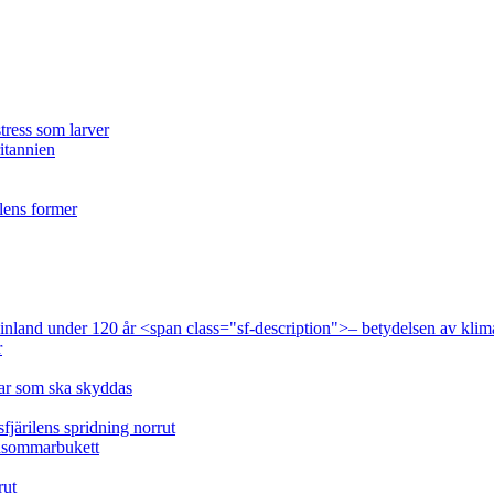
tress som larver
ritannien
ilens former
 Finland under 120 år <span class="sf-description">– betydelsen av klim
r
lar som ska skyddas
fjärilens spridning norrut
idsommarbukett
rut