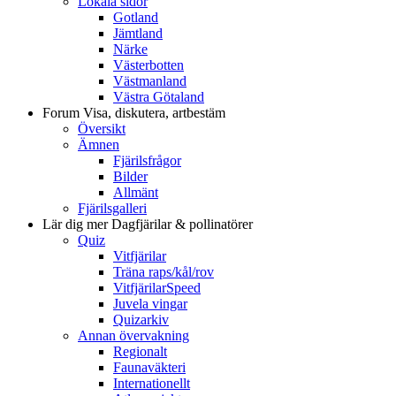
Lokala sidor
Gotland
Jämtland
Närke
Västerbotten
Västmanland
Västra Götaland
Forum
Visa, diskutera, artbestäm
Översikt
Ämnen
Fjärilsfrågor
Bilder
Allmänt
Fjärilsgalleri
Lär dig mer
Dagfjärilar & pollinatörer
Quiz
Vitfjärilar
Träna raps/kål/rov
VitfjärilarSpeed
Juvela vingar
Quizarkiv
Annan övervakning
Regionalt
Faunaväkteri
Internationellt