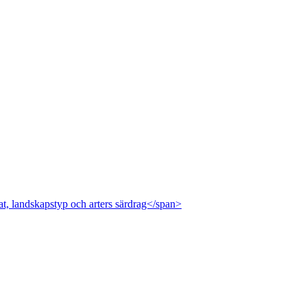
at, landskapstyp och arters särdrag</span>