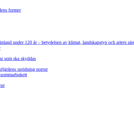
ilens former
 Finland under 120 år
– betydelsen av klimat, landskapstyp och arters sär
r
lar som ska skyddas
fjärilens spridning norrut
idsommarbukett
rut