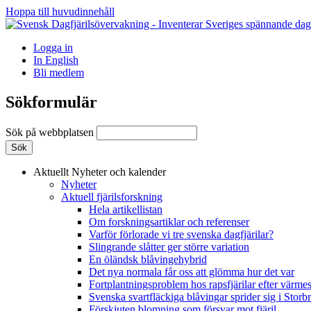
Hoppa till huvudinnehåll
Logga in
In English
Bli medlem
Sökformulär
Sök på webbplatsen
Aktuellt
Nyheter och kalender
Nyheter
Aktuell fjärilsforskning
Hela artikellistan
Om forskningsartiklar och referenser
Varför förlorade vi tre svenska dagfjärilar?
Slingrande slåtter ger större variation
En öländsk blåvingehybrid
Det nya normala får oss att glömma hur det var
Fortplantningsproblem hos rapsfjärilar efter värmes
Svenska svartfläckiga blåvingar sprider sig i Storb
Förskjuten blomning som försvar mot fjäril