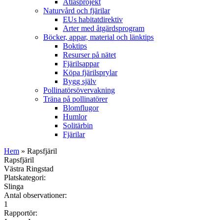
Atlasprojekt
Naturvård och fjärilar
EUs habitatdirektiv
Arter med åtgärdsprogram
Böcker, appar, material och länktips
Boktips
Resurser på nätet
Fjärilsappar
Köpa fjärilsprylar
Bygg själv
Pollinatörsövervakning
Träna på pollinatörer
Blomflugor
Humlor
Solitärbin
Fjärilar
Hem
» Rapsfjäril
Rapsfjäril
Västra Ringstad
Platskategori:
Slinga
Antal observationer:
1
Rapportör: