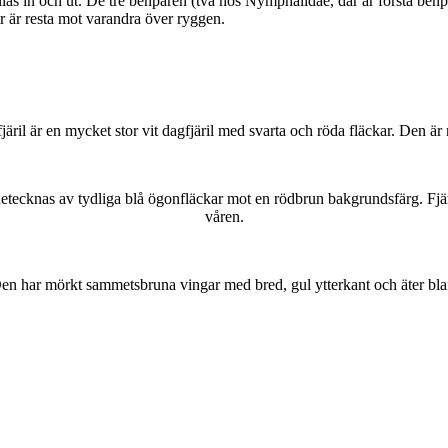
as in och ut. De tre benparen (två hos Nymphalidae, där är första benpa
ar är resta mot varandra över ryggen.
lofjäril är en mycket stor vit dagfjäril med svarta och röda fläckar. Den 
kännetecknas av tydliga blå ögonfläckar mot en rödbrun bakgrundsfärg. Fj
våren.
r. Den har mörkt sammetsbruna vingar med bred, gul ytterkant och äter bla