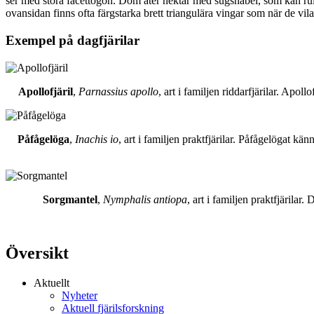
ser med stora facettögon. Dom äter nektar med sugsnabel, som kan rull
ovansidan finns ofta färgstarka brett triangulära vingar som när de vil
Exempel på dagfjärilar
Apollofjäril
,
Parnassius apollo
, art i familjen riddarfjärilar. Apol
Påfågelöga
,
Inachis io
, art i familjen praktfjärilar. Påfågelögat 
Sorgmantel
,
Nymphalis antiopa
, art i familjen praktfjärila
Översikt
Aktuellt
Nyheter
Aktuell fjärilsforskning