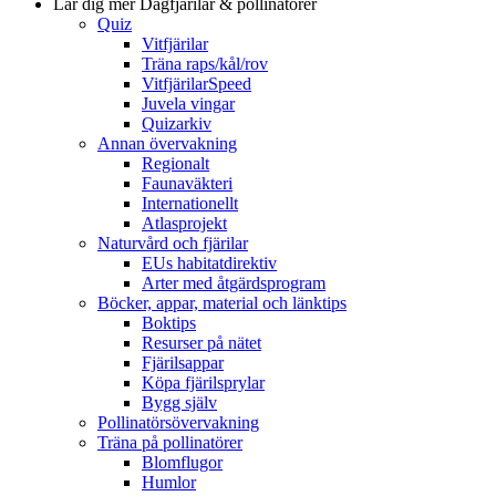
Lär dig mer
Dagfjärilar & pollinatörer
Quiz
Vitfjärilar
Träna raps/kål/rov
VitfjärilarSpeed
Juvela vingar
Quizarkiv
Annan övervakning
Regionalt
Faunaväkteri
Internationellt
Atlasprojekt
Naturvård och fjärilar
EUs habitatdirektiv
Arter med åtgärdsprogram
Böcker, appar, material och länktips
Boktips
Resurser på nätet
Fjärilsappar
Köpa fjärilsprylar
Bygg själv
Pollinatörsövervakning
Träna på pollinatörer
Blomflugor
Humlor