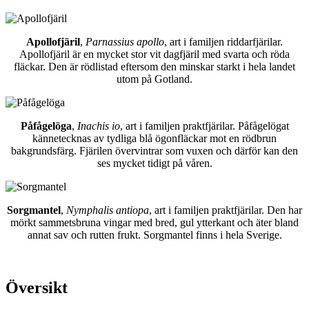
Apollofjäril
,
Parnassius apollo
, art i familjen riddarfjärilar.
Apollofjäril är en mycket stor vit dagfjäril med svarta och röda
fläckar. Den är rödlistad eftersom den minskar starkt i hela landet
utom på Gotland.
Påfågelöga
,
Inachis io
, art i familjen praktfjärilar. Påfågelögat
kännetecknas av tydliga blå ögonfläckar mot en rödbrun
bakgrundsfärg. Fjärilen övervintrar som vuxen och därför kan den
ses mycket tidigt på våren.
Sorgmantel
,
Nymphalis antiopa
, art i familjen praktfjärilar. Den har
mörkt sammetsbruna vingar med bred, gul ytterkant och äter bland
annat sav och rutten frukt. Sorgmantel finns i hela Sverige.
Översikt