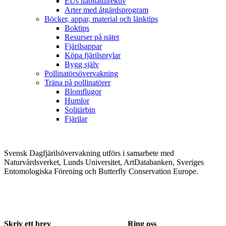
EUs habitatdirektiv
Arter med åtgärdsprogram
Böcker, appar, material och länktips
Boktips
Resurser på nätet
Fjärilsappar
Köpa fjärilsprylar
Bygg själv
Pollinatörsövervakning
Träna på pollinatörer
Blomflugor
Humlor
Solitärbin
Fjärilar
Svensk Dagfjärilsövervakning utförs i samarbete med
Naturvårdsverket, Lunds Universitet, ArtDatabanken, Sveriges
Entomologiska Förening och Butterfly Conservation Europe.
Skriv ett brev
Ring oss