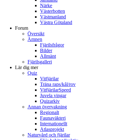
Närke
Västerbotten
Västmanland
Västra Götaland
Forum
Översikt
Ämnen
Fjärilsfrågor
Bilder
Allmänt
Fjärilsgalleri
Lär dig mer
Quiz
Vitfjärilar
Träna raps/kål/rov
VitfjärilarSpeed
Juvela vingar
Quizarkiv
Annan övervakning
Regionalt
Faunaväkteri
Internationellt
Atlasprojekt
Naturvård och fjärilar