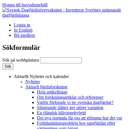
Hoppa till huvudinnehåll
Logga in
In English
Bli medlem
Sökformulär
Sök på webbplatsen
Aktuellt
Nyheter och kalender
Nyheter
Aktuell fjärilsforskning
Hela artikellistan
Om forskningsartiklar och referenser
Varför förlorade vi tre svenska dagfjärilar?
Slingrande slåtter ger större variation
En öländsk blåvingehybrid
Det nya normala får oss att glömma hur det var
Fortplantningsproblem hos rapsfjärilar efter
värmestress som larver