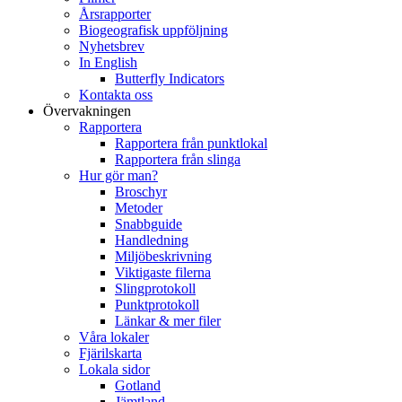
Årsrapporter
Biogeografisk uppföljning
Nyhetsbrev
In English
Butterfly Indicators
Kontakta oss
Övervakningen
Rapportera
Rapportera från punktlokal
Rapportera från slinga
Hur gör man?
Broschyr
Metoder
Snabbguide
Handledning
Miljöbeskrivning
Viktigaste filerna
Slingprotokoll
Punktprotokoll
Länkar & mer filer
Våra lokaler
Fjärilskarta
Lokala sidor
Gotland
Jämtland