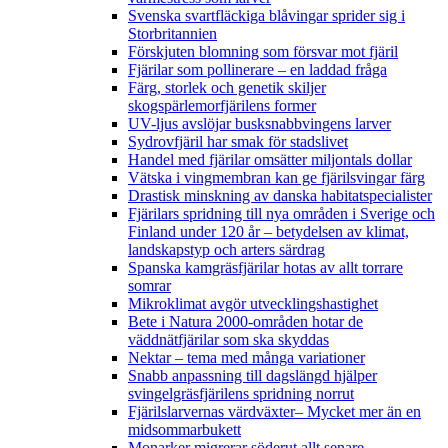
Svenska svartfläckiga blåvingar sprider sig i
Storbritannien
Förskjuten blomning som försvar mot fjäril
Fjärilar som pollinerare – en laddad fråga
Färg, storlek och genetik skiljer
skogspärlemorfjärilens former
UV-ljus avslöjar busksnabbvingens larver
Sydrovfjäril har smak för stadslivet
Handel med fjärilar omsätter miljontals dollar
Vätska i vingmembran kan ge fjärilsvingar färg
Drastisk minskning av danska habitatspecialister
Fjärilars spridning till nya områden i Sverige och
Finland under 120 år
– betydelsen av klimat,
landskapstyp och arters särdrag
Spanska kamgräsfjärilar hotas av allt torrare
somrar
Mikroklimat avgör utvecklingshastighet
Bete i Natura 2000-områden hotar de
väddnätfjärilar som ska skyddas
Nektar – tema med många variationer
Snabb anpassning till dagslängd hjälper
svingelgräsfjärilens spridning norrut
Fjärilslarvernas värdväxter– Mycket mer än en
midsommarbukett
Monarker migrerar söderut allt senare