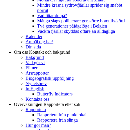
Mindre kräsna sydrovfjärilar sprider sig snabbt
norrut
Vad tittar du på?
Många slags pollinerare ger större bomullsskörd
Två generationer påfågelöga i Belgien
Vackra fjärilar skyddas oftare än alldagliga
Kalender
Anmäl dig här!
Din sida
Om oss
Kontakt och bakgrund
Bakgrund
Vad gör vi
Filmer
Årsrapporter
Biogeografisk uppföljning
Nyhetsbrev
In English
Butterfly Indicators
Kontakta oss
Övervakningen
Rapportera eller sök
Rapportera
Rapportera från punktlokal
Rapportera från slinga
Hur gör man?