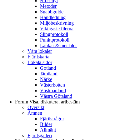
Broschyr
Metoder
Snabbguide
Handledning
Miljöbeskrivning
Viktigaste filerna
Slingprotokoll
Punktprotokoll
Länkar & mer filer
Våra lokaler
Fjärilskarta
Lokala sidor
Gotland
Jämtland
Närke
Västerbotten
Västmanland
Västra Götaland
Forum
Visa, diskutera, artbestäm
Översikt
Ämnen
Fjärilsfrågor
Bilder
Allmänt
Fjärilsgalleri