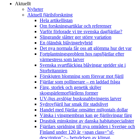
Aktuellt
Nyheter
Aktuell fjärilsforskning
Hela artikellistan
Om forskningsartiklar och referenser
Varför förlorade vi tre svenska dagfjärilar?
Slingrande slåtter ger större variation
En öländsk blåvingehybrid
Det nya normala får oss att glömma hur det var
Fortplantningsproblem hos rapsfjärilar efter
värmestress som larver
Svenska svartfläckiga blåvingar sprider sig i
Storbritannien
Förskjuten blomning som försvar mot fjäril
Fjärilar som pollinerare – en laddad fråga
Färg, storlek och genetik skiljer
skogspärlemorfjärilens former
UV-ljus avslöjar busksnabbvingens larver
Sydrovfjäril har smak för stadslivet
Handel med fjärilar omsätter miljontals dollar
Vätska i vingmembran kan ge fjärilsvingar färg
Drastisk minskning av danska habitatspecialister
Fjärilars spridning till nya områden i Sverige och
Finland under 120 år <span class="sf-
description">– betydelsen av klimat,