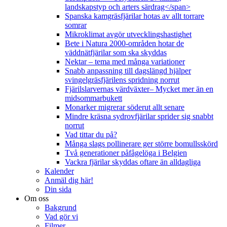
landskapstyp och arters särdrag</span>
Spanska kamgräsfjärilar hotas av allt torrare
somrar
Mikroklimat avgör utvecklingshastighet
Bete i Natura 2000-områden hotar de
väddnätfjärilar som ska skyddas
Nektar – tema med många variationer
Snabb anpassning till dagslängd hjälper
svingelgräsfjärilens spridning norrut
Fjärilslarvernas värdväxter– Mycket mer än en
midsommarbukett
Monarker migrerar söderut allt senare
Mindre kräsna sydrovfjärilar sprider sig snabbt
norrut
Vad tittar du på?
Många slags pollinerare ger större bomullsskörd
Två generationer påfågelöga i Belgien
Vackra fjärilar skyddas oftare än alldagliga
Kalender
Anmäl dig här!
Din sida
Om oss
Bakgrund
Vad gör vi
Filmer