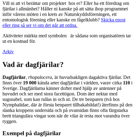
Vill ni att vi berättar om projektet hos er? Eller ha ett föredrag om
fjärilar i allmänhet? Håller ni kanske på att sätta ihop programmet
inför vårens möten i en krets av Naturskyddsföreningen, ett
entomologisk förening eller kanske en fågelklubb?
Skicka epost
eller ring så ser vi om det går att ordna.
Aktiviteter märkta med symbolen
är sådana som organisatören tar
ut en kostnad för.
Arkiv
Vad är dagfjärilar?
Dagfjärilar
,
rhopalocera
, är huvudsakligen dagaktiva fjärilar. Det
finns över
19 000
kända arter dagfjärilar i världen, varav cirka
110
i
Sverige. Dagfjärilarna känner dofter med hjälp av antenner på
huvudet och ser med stora facettögon. Dom äter nektar med
sugsnabel, som kan rullas in och ut. De tre benparen (två hos
Nymphalidae, där är första benparet tillbakabildat!) återfinns på den
slanka kroppens undersida och på ovansidan finns ofta färgstarka
brett triangulära vingar som när de vilar är resta mot varandra över
ryggen.
Exempel på dagfjärilar