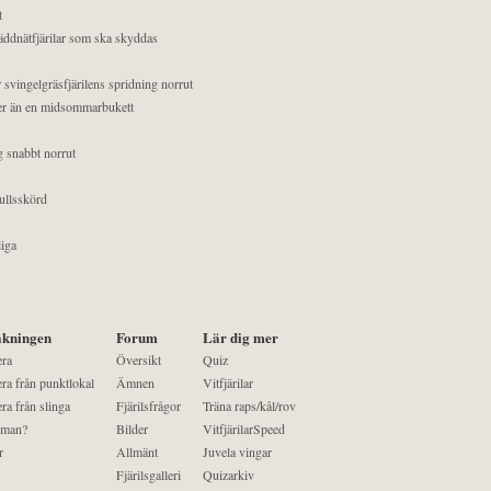
t
äddnätfjärilar som ska skyddas
 svingelgräsfjärilens spridning norrut
mer än en midsommarbukett
g snabbt norrut
ullsskörd
liga
kningen
Forum
Lär dig mer
era
Översikt
Quiz
ra från punktlokal
Ämnen
Vitfjärilar
ra från slinga
Fjärilsfrågor
Träna raps/kål/rov
 man?
Bilder
VitfjärilarSpeed
r
Allmänt
Juvela vingar
Fjärilsgalleri
Quizarkiv