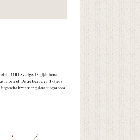
110
v cirka
i Sverige. Dagfjärilarna
s in och ut. De tre benparen (två hos
färgstarka brett triangulära vingar som