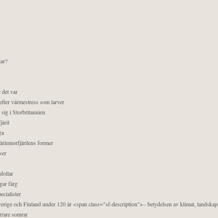
lar?
 det var
efter värmestress som larver
sig i Storbritannien
äril
ga
pärlemorfjärilens former
ver
dollar
gar färg
ecialister
 Sverige och Finland under 120 år <span class="sf-description">– betydelsen av klimat, landska
orrare somrar