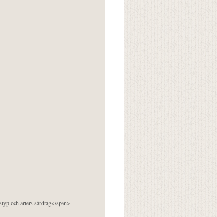
pstyp och arters särdrag</span>