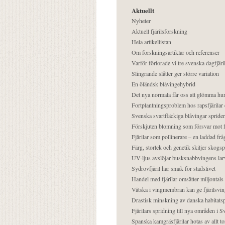
Aktuellt
Nyheter
Aktuell fjärilsforskning
Hela artikellistan
Om forskningsartiklar och referenser
Varför förlorade vi tre svenska dagfjäri
Slingrande slåtter ger större variation
En öländsk blåvingehybrid
Det nya normala får oss att glömma hur
Fortplantningsproblem hos rapsfjärilar 
Svenska svartfläckiga blåvingar sprider 
Förskjuten blomning som försvar mot fj
Fjärilar som pollinerare – en laddad frå
Färg, storlek och genetik skiljer skogs
UV-ljus avslöjar busksnabbvingens lar
Sydrovfjäril har smak för stadslivet
Handel med fjärilar omsätter miljontals 
Vätska i vingmembran kan ge fjärilsvin
Drastisk minskning av danska habitatsp
Fjärilars spridning till nya områden i
Spanska kamgräsfjärilar hotas av allt t