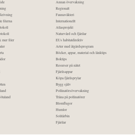
ide
Annan övervakning
ning
Regionalt
krivning
Faunaväkteri
e filerna
Internationellt
tokoll
Atlasprojekt
tokoll
Naturvård och fjärilar
 mer filer
EUs habitatdirektiv
aler
Arter med åtgärdsprogram
rta
Böcker, appar, material och länktips
idor
Boktips
Resurser på nätet
d
Fjärilsappar
Köpa fjärilsprylar
tten
Bygg själv
land
Pollinatörsövervakning
ötaland
Träna på pollinatörer
Blomflugor
Humlor
Solitärbin
Fjärilar