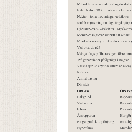
Mikroklimat avgör utvecklingshastighe
Bete i Natura 2000-områden hotar de v
Nektar – tema med många variationer
Snabb anpassning till dagslängd hjälper
Fjärilslarvernas värdväxter– Mycket 
Monarker migrerar söderut allt senare
Mindre kräsna sydrovfjärilar sprider si
Vad tittar du på?
Många slags pollinerare ger större bom
Två generationer påfågelöga i Belgien
Vackra fjärilar skyddas oftare än alldag
Kalender
Anmäl dig här!
Din sida
Om oss
Överva
Bakgrund
Rapport
Vad gör vi
Rapporte
Filmer
Rapporte
Årsrapporter
Hur gör
Biogeografisk uppföljning
Broschy
Nyhetsbrev
Metoder