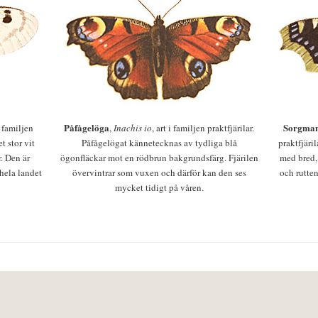
Påfågelöga
Sorgman
 i familjen
,
Inachis io
, art i familjen praktfjärilar.
t stor vit
Påfågelögat kännetecknas av tydliga blå
praktfjäri
r. Den är
ögonfläckar mot en rödbrun bakgrundsfärg. Fjärilen
med bred,
 hela landet
övervintrar som vuxen och därför kan den ses
och rutten
mycket tidigt på våren.