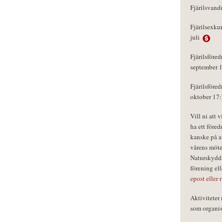
Fjärilsvand
Fjärilsexku
juli
Fjärilsföred
september 
Fjärilsföred
oktober 17
Vill ni att 
ha ett föred
kanske på a
vårens möte
Naturskydds
förening el
epost eller 
Aktivitete
som organisa