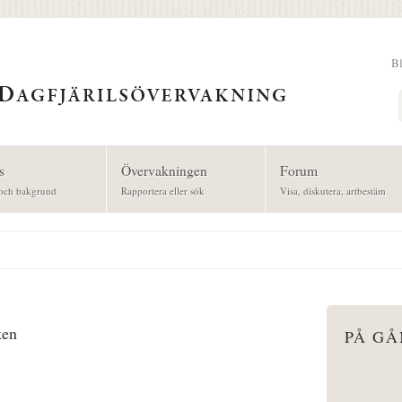
B
Sök
s
Övervakningen
Forum
och bakgrund
Rapportera eller sök
Visa, diskutera, artbestäm
ken
PÅ G