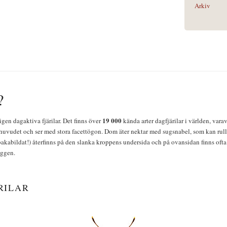
Arkiv
?
19 000
igen dagaktiva fjärilar. Det finns över
kända arter dagfjärilar i världen, vara
huvudet och ser med stora facettögon. Dom äter nektar med sugsnabel, som kan rulla
bakabildat!) återfinns på den slanka kroppens undersida och på ovansidan finns ofta 
yggen.
RILAR