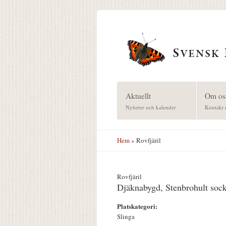
Hoppa till huvudinnehåll
Aktuellt
Om os
Nyheter och kalender
Kontakt 
Hem
» Rovfjäril
Rovfjäril
Djäknabygd, Stenbrohult soc
Platskategori:
Slinga