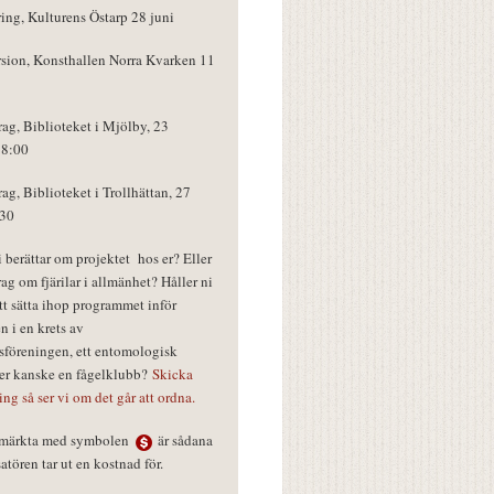
ring, Kulturens Östarp 28 juni
rsion, Konsthallen Norra Kvarken 11
rag, Biblioteket i Mjölby, 23
18:00
rag, Biblioteket i Trollhättan, 27
:30
vi berättar om projektet hos er? Eller
rag om fjärilar i allmänhet? Håller ni
tt sätta ihop programmet inför
n i en krets av
föreningen, ett entomologisk
ler kanske en fågelklubb?
Skicka
ring så ser vi om det går att ordna.
r märkta med symbolen
är sådana
tören tar ut en kostnad för.