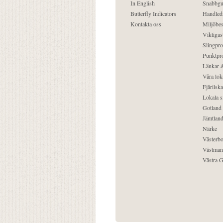
In English
Snabbgu
Butterfly Indicators
Handled
Kontakta oss
Miljöbes
Viktigast
Slingpro
Punktpro
Länkar &
Våra lok
Fjärilska
Lokala s
Gotland
Jämtlan
Närke
Västerbo
Västman
Västra G