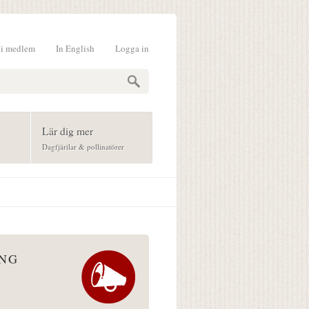
li medlem
In English
Logga in
formulär
Lär dig mer
Dagfjärilar & pollinatörer
ÅNG