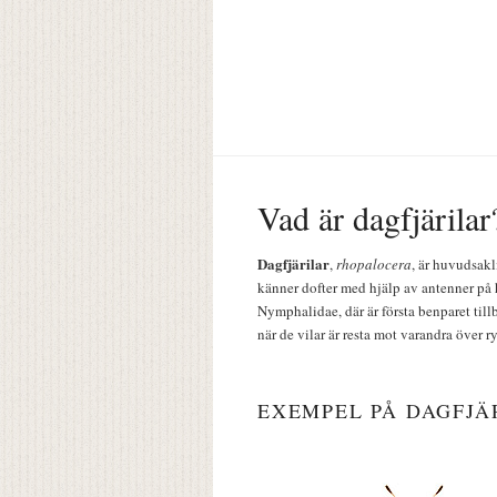
Vad är dagfjärilar
Dagfjärilar
,
rhopalocera
, är huvudsakl
känner dofter med hjälp av antenner på 
Nymphalidae, där är första benparet till
när de vilar är resta mot varandra över r
EXEMPEL PÅ DAGFJÄ