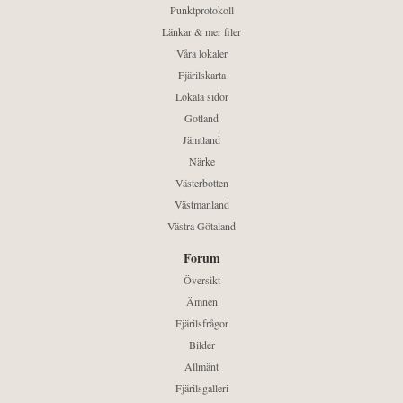
Punktprotokoll
Länkar & mer filer
Våra lokaler
Fjärilskarta
Lokala sidor
Gotland
Jämtland
Närke
Västerbotten
Västmanland
Västra Götaland
Forum
Översikt
Ämnen
Fjärilsfrågor
Bilder
Allmänt
Fjärilsgalleri