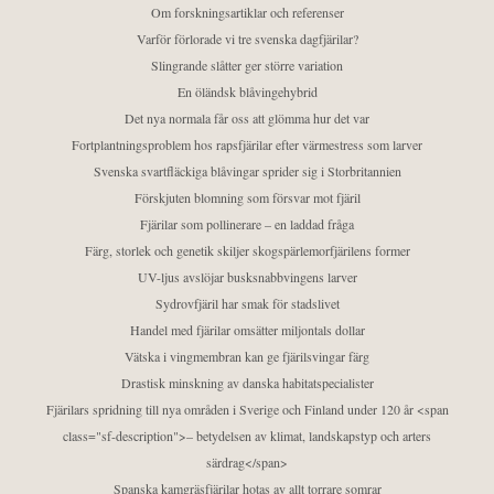
Om forskningsartiklar och referenser
Varför förlorade vi tre svenska dagfjärilar?
Slingrande slåtter ger större variation
En öländsk blåvingehybrid
Det nya normala får oss att glömma hur det var
Fortplantningsproblem hos rapsfjärilar efter värmestress som larver
Svenska svartfläckiga blåvingar sprider sig i Storbritannien
Förskjuten blomning som försvar mot fjäril
Fjärilar som pollinerare – en laddad fråga
Färg, storlek och genetik skiljer skogspärlemorfjärilens former
UV-ljus avslöjar busksnabbvingens larver
Sydrovfjäril har smak för stadslivet
Handel med fjärilar omsätter miljontals dollar
Vätska i vingmembran kan ge fjärilsvingar färg
Drastisk minskning av danska habitatspecialister
Fjärilars spridning till nya områden i Sverige och Finland under 120 år <span
class="sf-description">– betydelsen av klimat, landskapstyp och arters
särdrag</span>
Spanska kamgräsfjärilar hotas av allt torrare somrar