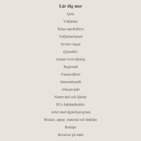
Lär dig mer
Quiz
Vitfjärilar
Träna raps/kål/rov
VitfjärilarSpeed
Juvela vingar
Quizarkiv
Annan övervakning
Regionalt
Faunaväkteri
Internationellt
Atlasprojekt
Naturvård och fjärilar
EUs habitatdirektiv
Arter med åtgärdsprogram
Böcker, appar, material och länktips
Boktips
Resurser på nätet