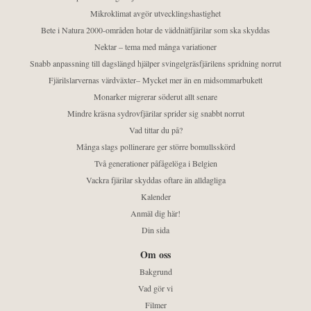
Mikroklimat avgör utvecklingshastighet
Bete i Natura 2000-områden hotar de väddnätfjärilar som ska skyddas
Nektar – tema med många variationer
Snabb anpassning till dagslängd hjälper svingelgräsfjärilens spridning norrut
Fjärilslarvernas värdväxter– Mycket mer än en midsommarbukett
Monarker migrerar söderut allt senare
Mindre kräsna sydrovfjärilar sprider sig snabbt norrut
Vad tittar du på?
Många slags pollinerare ger större bomullsskörd
Två generationer påfågelöga i Belgien
Vackra fjärilar skyddas oftare än alldagliga
Kalender
Anmäl dig här!
Din sida
Om oss
Bakgrund
Vad gör vi
Filmer