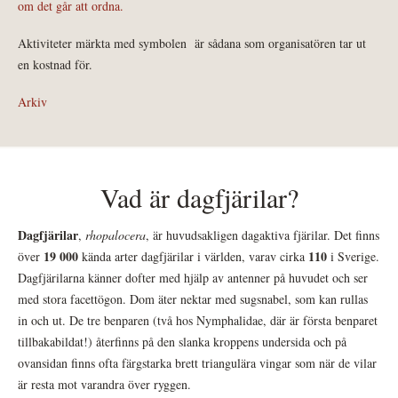
om det går att ordna.
Aktiviteter märkta med symbolen
är sådana som organisatören tar ut
en kostnad för.
Arkiv
Vad är dagfjärilar?
Dagfjärilar
,
rhopalocera
, är huvudsakligen dagaktiva fjärilar. Det finns
19 000
110
över
kända arter dagfjärilar i världen, varav cirka
i Sverige.
Dagfjärilarna känner dofter med hjälp av antenner på huvudet och ser
med stora facettögon. Dom äter nektar med sugsnabel, som kan rullas
in och ut. De tre benparen (två hos Nymphalidae, där är första benparet
tillbakabildat!) återfinns på den slanka kroppens undersida och på
ovansidan finns ofta färgstarka brett triangulära vingar som när de vilar
är resta mot varandra över ryggen.