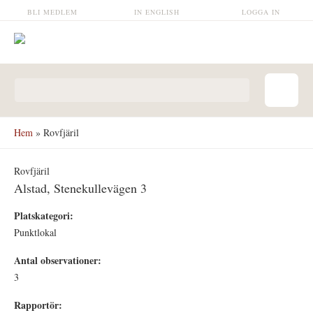
Hoppa till huvudinnehåll
BLI MEDLEM
IN ENGLISH
LOGGA IN
Sökformulär
Hem
» Rovfjäril
Rovfjäril
Alstad, Stenekullevägen 3
Platskategori:
Punktlokal
Antal observationer:
3
Rapportör: