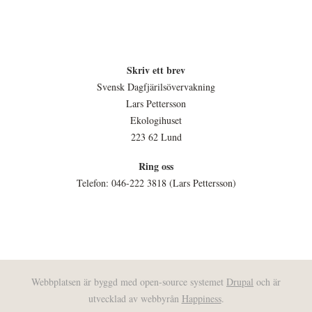
Skriv ett brev
Svensk Dagfjärilsövervakning
Lars Pettersson
Ekologihuset
223 62 Lund
Ring oss
Telefon: 046-222 3818 (Lars Pettersson)
Webbplatsen är byggd med open-source systemet
Drupal
och är
utvecklad av webbyrån
Happiness
.