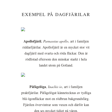
EXEMPEL PÅ DAGFJÄRILAR
Apollofjäril
,
Parnassius apollo
, art i familjen
riddarfjärilar. Apollofjäril är en mycket stor vit
dagfjäril med svarta och röda fläckar. Den är
rödlistad eftersom den minskar starkt i hela
landet utom på Gotland.
Påfågelöga
,
Inachis io
, art i familjen
praktfjärilar. Påfågelögat kännetecknas av tydliga
blå ögonfläckar mot en rödbrun bakgrundsfärg.
Fjärilen övervintrar som vuxen och därför kan
den ses mycket tidigt på våren.