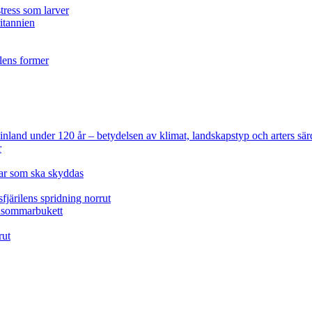
tress som larver
ritannien
ilens former
 Finland under 120 år
– betydelsen av klimat, landskapstyp och arters sär
r
lar som ska skyddas
fjärilens spridning norrut
idsommarbukett
rut