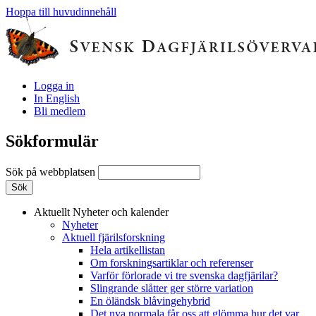
Hoppa till huvudinnehåll
Logga in
In English
Bli medlem
Sökformulär
Sök på webbplatsen
Aktuellt
Nyheter och kalender
Nyheter
Aktuell fjärilsforskning
Hela artikellistan
Om forskningsartiklar och referenser
Varför förlorade vi tre svenska dagfjärilar?
Slingrande slåtter ger större variation
En öländsk blåvingehybrid
Det nya normala får oss att glömma hur det var