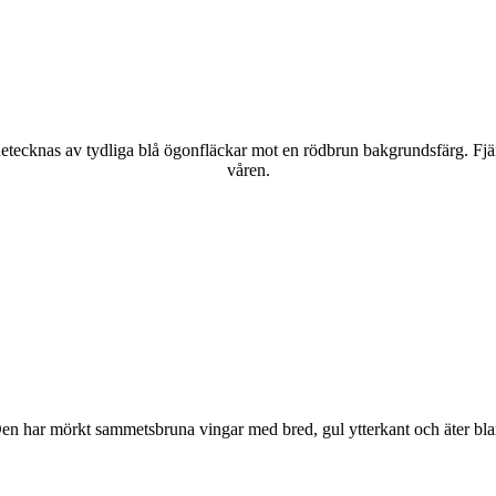
kännetecknas av tydliga blå ögonfläckar mot en rödbrun bakgrundsfärg. Fj
våren.
r. Den har mörkt sammetsbruna vingar med bred, gul ytterkant och äter bla