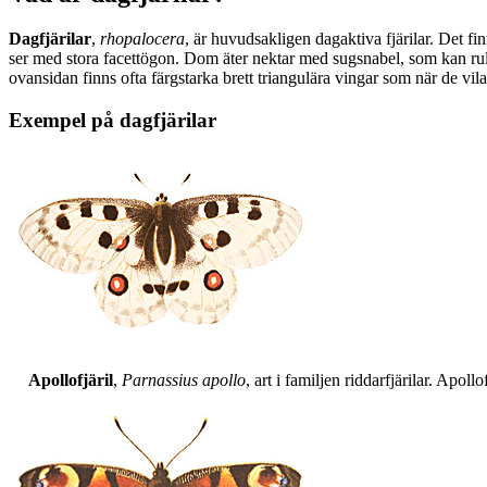
Dagfjärilar
,
rhopalocera
, är huvudsakligen dagaktiva fjärilar. Det fi
ser med stora facettögon. Dom äter nektar med sugsnabel, som kan rull
ovansidan finns ofta färgstarka brett triangulära vingar som när de vil
Exempel på dagfjärilar
Apollofjäril
,
Parnassius apollo
, art i familjen riddarfjärilar. Apol