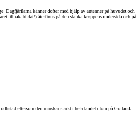
ge. Dagfjärilarna känner dofter med hjälp av antenner på huvudet och
ret tillbakabildat!) återfinns på den slanka kroppens undersida och på
är rödlistad eftersom den minskar starkt i hela landet utom på Gotland.