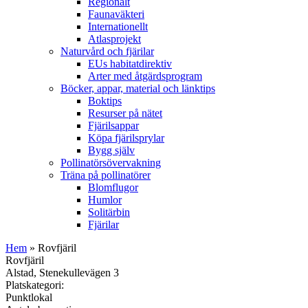
Regionalt
Faunaväkteri
Internationellt
Atlasprojekt
Naturvård och fjärilar
EUs habitatdirektiv
Arter med åtgärdsprogram
Böcker, appar, material och länktips
Boktips
Resurser på nätet
Fjärilsappar
Köpa fjärilsprylar
Bygg själv
Pollinatörsövervakning
Träna på pollinatörer
Blomflugor
Humlor
Solitärbin
Fjärilar
Hem
» Rovfjäril
Rovfjäril
Alstad, Stenekullevägen 3
Platskategori:
Punktlokal