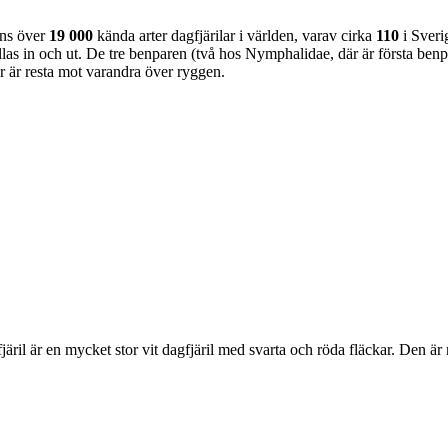
nns över
19 000
kända arter dagfjärilar i världen, varav cirka
110
i Sveri
as in och ut. De tre benparen (två hos Nymphalidae, där är första benpa
ar är resta mot varandra över ryggen.
lofjäril är en mycket stor vit dagfjäril med svarta och röda fläckar. Den 