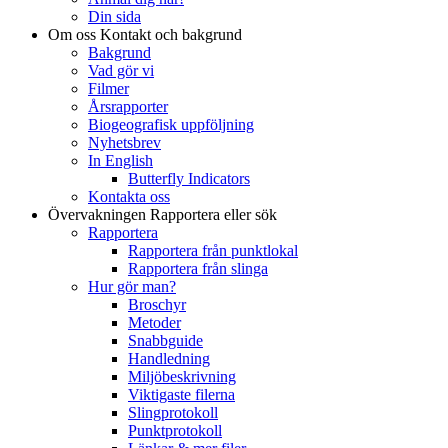
Din sida
Om oss
Kontakt och bakgrund
Bakgrund
Vad gör vi
Filmer
Årsrapporter
Biogeografisk uppföljning
Nyhetsbrev
In English
Butterfly Indicators
Kontakta oss
Övervakningen
Rapportera eller sök
Rapportera
Rapportera från punktlokal
Rapportera från slinga
Hur gör man?
Broschyr
Metoder
Snabbguide
Handledning
Miljöbeskrivning
Viktigaste filerna
Slingprotokoll
Punktprotokoll