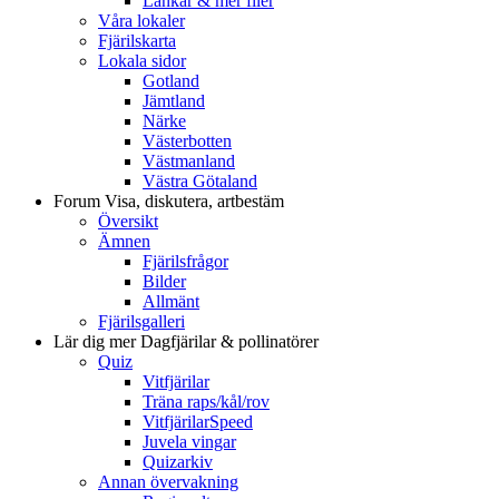
Länkar & mer filer
Våra lokaler
Fjärilskarta
Lokala sidor
Gotland
Jämtland
Närke
Västerbotten
Västmanland
Västra Götaland
Forum
Visa, diskutera, artbestäm
Översikt
Ämnen
Fjärilsfrågor
Bilder
Allmänt
Fjärilsgalleri
Lär dig mer
Dagfjärilar & pollinatörer
Quiz
Vitfjärilar
Träna raps/kål/rov
VitfjärilarSpeed
Juvela vingar
Quizarkiv
Annan övervakning