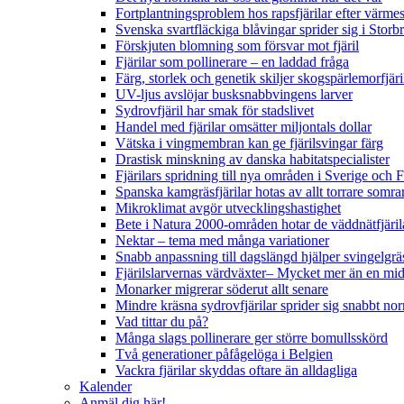
Fortplantningsproblem hos rapsfjärilar efter värmes
Svenska svartfläckiga blåvingar sprider sig i Storb
Förskjuten blomning som försvar mot fjäril
Fjärilar som pollinerare – en laddad fråga
Färg, storlek och genetik skiljer skogspärlemorfjär
UV-ljus avslöjar busksnabbvingens larver
Sydrovfjäril har smak för stadslivet
Handel med fjärilar omsätter miljontals dollar
Vätska i vingmembran kan ge fjärilsvingar färg
Drastisk minskning av danska habitatspecialister
Fjärilars spridning till nya områden i Sverige och
Spanska kamgräsfjärilar hotas av allt torrare somra
Mikroklimat avgör utvecklingshastighet
Bete i Natura 2000-områden hotar de väddnätfjäri
Nektar – tema med många variationer
Snabb anpassning till dagslängd hjälper svingelgräs
Fjärilslarvernas värdväxter– Mycket mer än en m
Monarker migrerar söderut allt senare
Mindre kräsna sydrovfjärilar sprider sig snabbt nor
Vad tittar du på?
Många slags pollinerare ger större bomullsskörd
Två generationer påfågelöga i Belgien
Vackra fjärilar skyddas oftare än alldagliga
Kalender
Anmäl dig här!