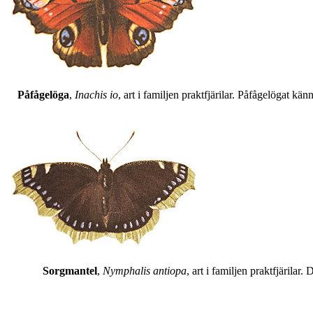
Påfågelöga
,
Inachis io
, art i familjen praktfjärilar. Påfågelögat 
Sorgmantel
,
Nymphalis antiopa
, art i familjen praktfjärila