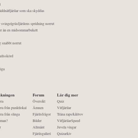
t
äddnätfjärilar som ska skyddas
 svingelgräsfjärilens spridning norrut
mer än en midsommarbukett
g snabbt norrut
ullsskörd
liga
kningen
Forum
Lär dig mer
era
Översikt
Quiz
ra från punktlokal
Ämnen
Vitfjärilar
ra från slinga
Fjärilsfrågor
Träna raps/kål/rov
 man?
Bilder
VitfjärilarSpeed
r
Allmänt
Juvela vingar
Fjärilsgalleri
Quizarkiv