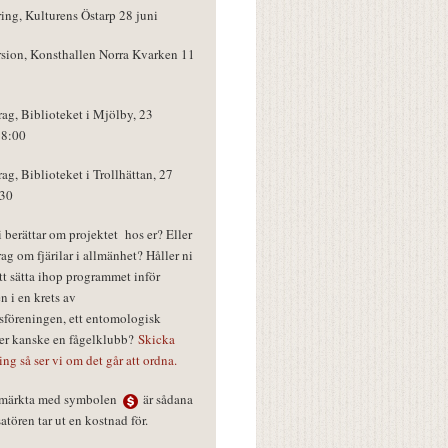
ring, Kulturens Östarp 28 juni
rsion, Konsthallen Norra Kvarken 11
rag, Biblioteket i Mjölby, 23
18:00
rag, Biblioteket i Trollhättan, 27
:30
vi berättar om projektet hos er? Eller
rag om fjärilar i allmänhet? Håller ni
tt sätta ihop programmet inför
n i en krets av
föreningen, ett entomologisk
ler kanske en fågelklubb?
Skicka
ring så ser vi om det går att ordna.
r märkta med symbolen
är sådana
tören tar ut en kostnad för.