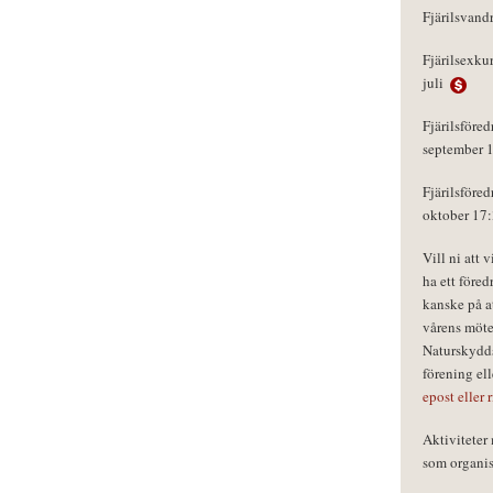
Fjärilsvand
Fjärilsexku
juli
Fjärilsföred
september 
Fjärilsföred
oktober 17
Vill ni att 
ha ett föred
kanske på a
vårens möte
Naturskydds
förening el
epost eller 
Aktivitete
som organisa