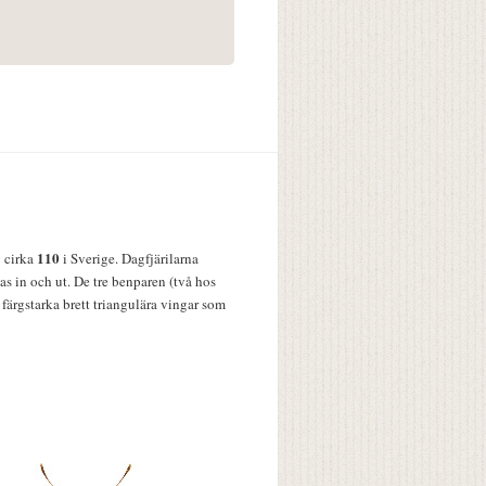
110
v cirka
i Sverige. Dagfjärilarna
s in och ut. De tre benparen (två hos
färgstarka brett triangulära vingar som