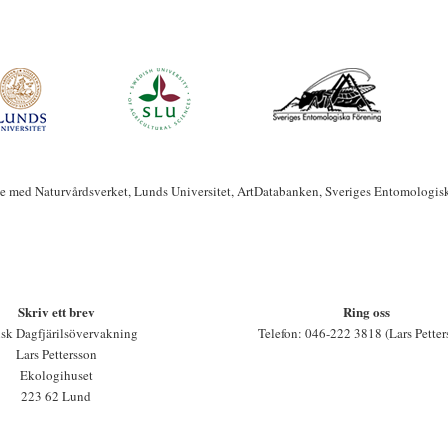
te med Naturvårdsverket, Lunds Universitet, ArtDatabanken, Sveriges Entomologis
Skriv ett brev
Ring oss
sk Dagfjärilsövervakning
Telefon: 046-222 3818 (Lars Petter
Lars Pettersson
Ekologihuset
223 62 Lund