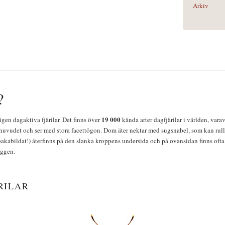
Arkiv
?
19 000
igen dagaktiva fjärilar. Det finns över
kända arter dagfjärilar i världen, vara
huvudet och ser med stora facettögon. Dom äter nektar med sugsnabel, som kan rulla
bakabildat!) återfinns på den slanka kroppens undersida och på ovansidan finns ofta 
yggen.
RILAR