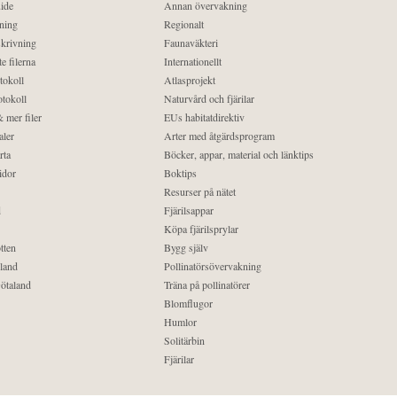
ide
Annan övervakning
ning
Regionalt
krivning
Faunaväkteri
e filerna
Internationellt
tokoll
Atlasprojekt
tokoll
Naturvård och fjärilar
 mer filer
EUs habitatdirektiv
aler
Arter med åtgärdsprogram
rta
Böcker, appar, material och länktips
idor
Boktips
Resurser på nätet
d
Fjärilsappar
Köpa fjärilsprylar
tten
Bygg själv
land
Pollinatörsövervakning
ötaland
Träna på pollinatörer
Blomflugor
Humlor
Solitärbin
Fjärilar