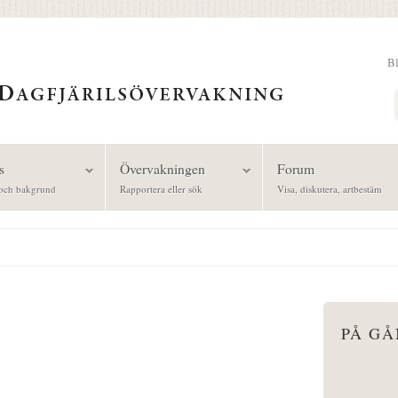
B
Sök
s
Övervakningen
Forum
och bakgrund
Rapportera eller sök
Visa, diskutera, artbestäm
PÅ G