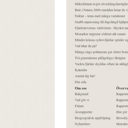
Mikroklimat avgör utvecklingshastighe
Bete i Natura 2000-områden hotar de v
Nektar – tema med många variationer
Snabb anpassning till dagslängd hjälper
Fjärilslarvernas värdväxter– Mycket 
Monarker migrerar söderut allt senare
Mindre kräsna sydrovfjärilar sprider si
Vad tittar du på?
Många slags pollinerare ger större bom
Två generationer påfågelöga i Belgien
Vackra fjärilar skyddas oftare än alldag
Kalender
Anmäl dig här!
Din sida
Om oss
Överva
Bakgrund
Rapport
Vad gör vi
Rapporte
Filmer
Rapporte
Årsrapporter
Hur gör
Biogeografisk uppföljning
Broschy
Nyhetsbrev
Metoder