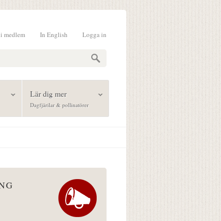
li medlem
In English
Logga in
formulär
Lär dig mer
Dagfjärilar & pollinatörer
ÅNG