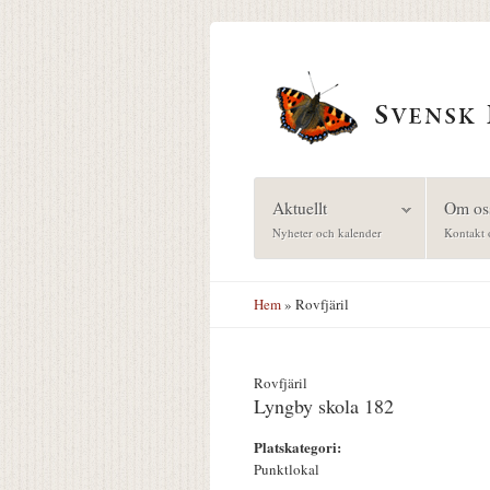
Hoppa till huvudinnehåll
Aktuellt
Om os
Nyheter och kalender
Kontakt 
Hem
» Rovfjäril
Rovfjäril
Lyngby skola 182
Platskategori:
Punktlokal