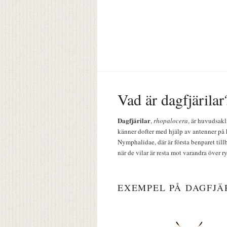
Vad är dagfjärilar
Dagfjärilar
,
rhopalocera
, är huvudsakl
känner dofter med hjälp av antenner på 
Nymphalidae, där är första benparet till
när de vilar är resta mot varandra över r
EXEMPEL PÅ DAGFJÄ