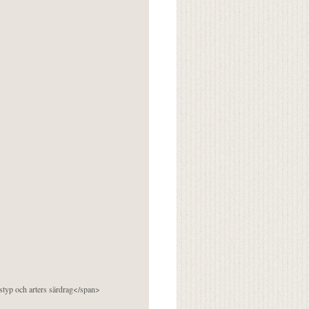
pstyp och arters särdrag</span>