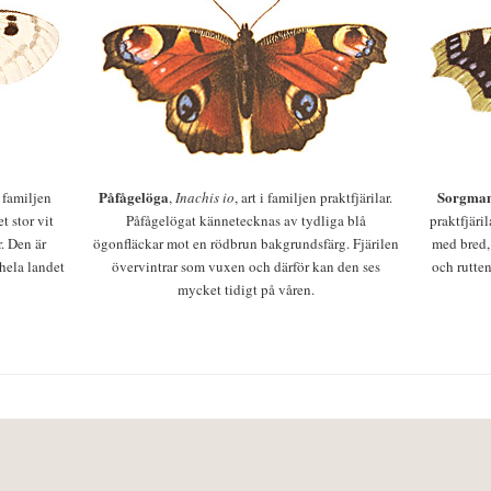
Påfågelöga
Sorgman
 i familjen
,
Inachis io
, art i familjen praktfjärilar.
t stor vit
Påfågelögat kännetecknas av tydliga blå
praktfjäri
r. Den är
ögonfläckar mot en rödbrun bakgrundsfärg. Fjärilen
med bred,
 hela landet
övervintrar som vuxen och därför kan den ses
och rutten
mycket tidigt på våren.