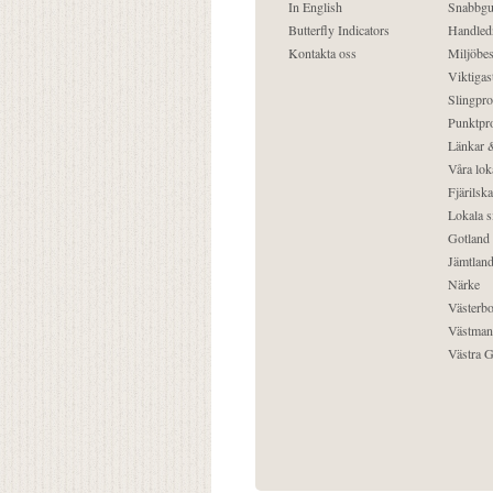
In English
Snabbgu
Butterfly Indicators
Handled
Kontakta oss
Miljöbes
Viktigast
Slingpro
Punktpro
Länkar &
Våra lok
Fjärilska
Lokala s
Gotland
Jämtlan
Närke
Västerbo
Västman
Västra G