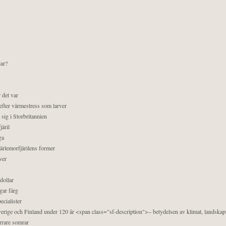
lar?
 det var
efter värmestress som larver
sig i Storbritannien
äril
ga
pärlemorfjärilens former
ver
dollar
gar färg
ecialister
 Sverige och Finland under 120 år <span class="sf-description">– betydelsen av klimat, landska
orrare somrar