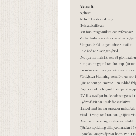
Aktuellt
Nyheter
Aktuell fjärilsforskning
Hela artikellistan
Om forskningsartiklar och referenser
Varför förlorade vi tre svenska dagfjäri
Slingrande slåtter ger större variation
En öländsk blåvingehybrid
Det nya normala får oss att glömma hur
Fortplantningsproblem hos rapsfjärilar 
Svenska svartfläckiga blåvingar sprider 
Förskjuten blomning som försvar mot fj
Fjärilar som pollinerare – en laddad frå
Färg, storlek och genetik skiljer skogs
UV-ljus avslöjar busksnabbvingens lar
Sydrovfjäril har smak för stadslivet
Handel med fjärilar omsätter miljontals 
Vätska i vingmembran kan ge fjärilsvin
Drastisk minskning av danska habitatsp
Fjärilars spridning till nya områden i
Spanska kamgräsfjärilar hotas av allt t