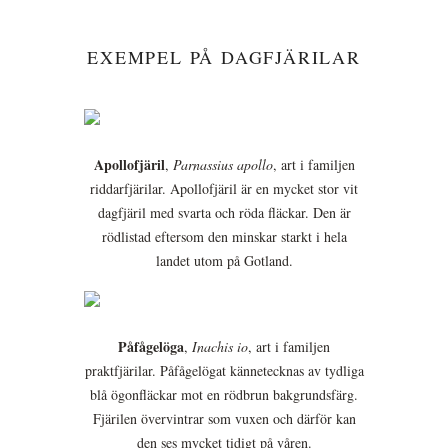
EXEMPEL PÅ DAGFJÄRILAR
Apollofjäril
,
Parnassius apollo
, art i familjen
riddarfjärilar. Apollofjäril är en mycket stor vit
dagfjäril med svarta och röda fläckar. Den är
rödlistad eftersom den minskar starkt i hela
landet utom på Gotland.
Påfågelöga
,
Inachis io
, art i familjen
praktfjärilar. Påfågelögat kännetecknas av tydliga
blå ögonfläckar mot en rödbrun bakgrundsfärg.
Fjärilen övervintrar som vuxen och därför kan
den ses mycket tidigt på våren.