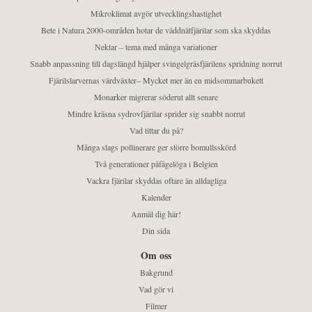
Mikroklimat avgör utvecklingshastighet
Bete i Natura 2000-områden hotar de väddnätfjärilar som ska skyddas
Nektar – tema med många variationer
Snabb anpassning till dagslängd hjälper svingelgräsfjärilens spridning norrut
Fjärilslarvernas värdväxter– Mycket mer än en midsommarbukett
Monarker migrerar söderut allt senare
Mindre kräsna sydrovfjärilar sprider sig snabbt norrut
Vad tittar du på?
Många slags pollinerare ger större bomullsskörd
Två generationer påfågelöga i Belgien
Vackra fjärilar skyddas oftare än alldagliga
Kalender
Anmäl dig här!
Din sida
Om oss
Bakgrund
Vad gör vi
Filmer