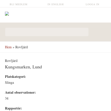
Hoppa till huvudinnehåll
BLI MEDLEM
IN ENGLISH
LOGGA IN
Sökformulär
Hem
» Rovfjäril
Rovfjäril
Kungsmarken, Lund
Platskategori:
Slinga
Antal observationer:
34
Rapportör: