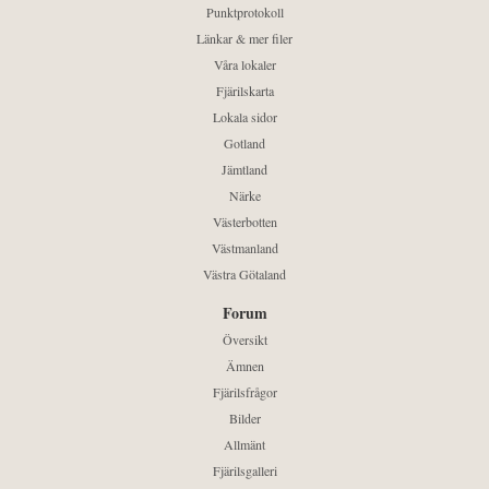
Punktprotokoll
Länkar & mer filer
Våra lokaler
Fjärilskarta
Lokala sidor
Gotland
Jämtland
Närke
Västerbotten
Västmanland
Västra Götaland
Forum
Översikt
Ämnen
Fjärilsfrågor
Bilder
Allmänt
Fjärilsgalleri