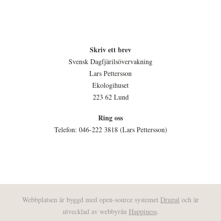
Skriv ett brev
Svensk Dagfjärilsövervakning
Lars Pettersson
Ekologihuset
223 62 Lund
Ring oss
Telefon: 046-222 3818 (Lars Pettersson)
Webbplatsen är byggd med open-source systemet
Drupal
och är
utvecklad av webbyrån
Happiness
.