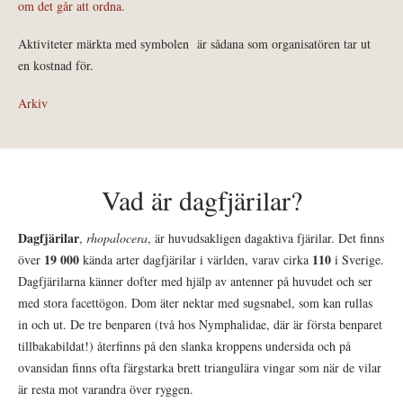
om det går att ordna.
Aktiviteter märkta med symbolen
är sådana som organisatören tar ut
en kostnad för.
Arkiv
Vad är dagfjärilar?
Dagfjärilar
,
rhopalocera
, är huvudsakligen dagaktiva fjärilar. Det finns
19 000
110
över
kända arter dagfjärilar i världen, varav cirka
i Sverige.
Dagfjärilarna känner dofter med hjälp av antenner på huvudet och ser
med stora facettögon. Dom äter nektar med sugsnabel, som kan rullas
in och ut. De tre benparen (två hos Nymphalidae, där är första benparet
tillbakabildat!) återfinns på den slanka kroppens undersida och på
ovansidan finns ofta färgstarka brett triangulära vingar som när de vilar
är resta mot varandra över ryggen.