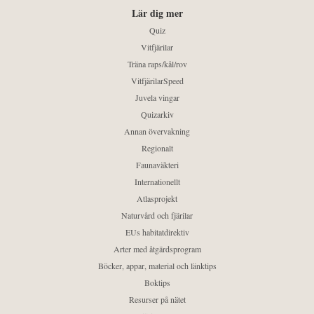
Lär dig mer
Quiz
Vitfjärilar
Träna raps/kål/rov
VitfjärilarSpeed
Juvela vingar
Quizarkiv
Annan övervakning
Regionalt
Faunaväkteri
Internationellt
Atlasprojekt
Naturvård och fjärilar
EUs habitatdirektiv
Arter med åtgärdsprogram
Böcker, appar, material och länktips
Boktips
Resurser på nätet