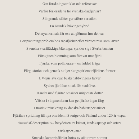
Om forskningsartiklar och referenser
Varför förlorade vi tre svenska dagfjärilar?
Slingrande slåtter ger större variation
En öländsk blåvingehybrid
Det nya normala får oss att glömma hur det var
Fortplantningsproblem hos rapsfjärilar efter värmestress som larver
Svenska svartfläckiga blåvingar sprider sig i Storbritannien
Förskjuten blomning som försvar mot fjäril
Fjärilar som pollinerare – en laddad fråga
Färg, storlek och genetik skiljer skogspärlemorfjärilens former
UV-ljus avslöjar busksnabbvingens larver
Sydrovfjäril har smak för stadslivet
Handel med fjärilar omsätter miljontals dollar
Vätska i vingmembran kan ge fjärilsvingar färg
Drastisk minskning av danska habitatspecialister
Fjärilars spridning till nya områden i Sverige och Finland under 120 år <span
class="sf-description">– betydelsen av klimat, landskapstyp och arters
särdrag</span>
Spanska kamgräsfjärilar hotas av allt torrare somrar