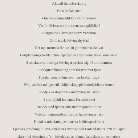
Aktuell fjärilsforskning
Hela artikellistan
Om forskningsartiklar och referenser
Varför förlorade vi tre svenska dagfjärilar?
Slingrande slåtter ger större variation
En öländsk blåvingehybrid
Det nya normala får oss att glömma hur det var
Fortplantningsproblem hos rapsfjärilar efter värmestress som larver
Svenska svartfläckiga blåvingar sprider sig i Storbritannien
Förskjuten blomning som försvar mot fjäril
Fjärilar som pollinerare – en laddad fråga
Färg, storlek och genetik skiljer skogspärlemorfjärilens former
UV-ljus avslöjar busksnabbvingens larver
Sydrovfjäril har smak för stadslivet
Handel med fjärilar omsätter miljontals dollar
Vätska i vingmembran kan ge fjärilsvingar färg
Drastisk minskning av danska habitatspecialister
Fjärilars spridning till nya områden i Sverige och Finland under 120 år <span
class="sf-description">– betydelsen av klimat, landskapstyp och arters