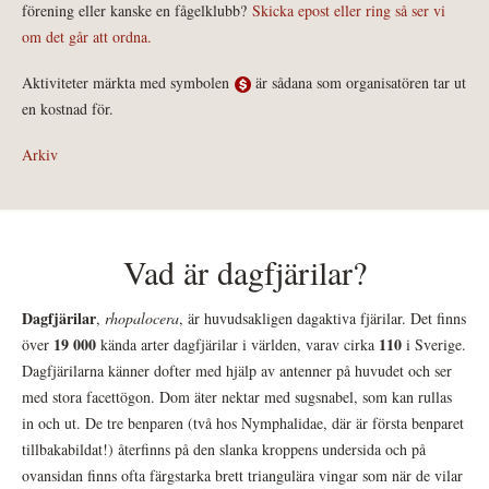
förening eller kanske en fågelklubb?
Skicka epost eller ring så ser vi
om det går att ordna.
Aktiviteter märkta med symbolen
är sådana som organisatören tar ut
en kostnad för.
Arkiv
Vad är dagfjärilar?
Dagfjärilar
,
rhopalocera
, är huvudsakligen dagaktiva fjärilar. Det finns
19 000
110
över
kända arter dagfjärilar i världen, varav cirka
i Sverige.
Dagfjärilarna känner dofter med hjälp av antenner på huvudet och ser
med stora facettögon. Dom äter nektar med sugsnabel, som kan rullas
in och ut. De tre benparen (två hos Nymphalidae, där är första benparet
tillbakabildat!) återfinns på den slanka kroppens undersida och på
ovansidan finns ofta färgstarka brett triangulära vingar som när de vilar