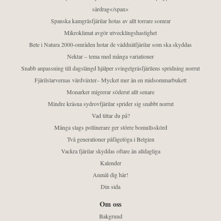
särdrag</span>
Spanska kamgräsfjärilar hotas av allt torrare somrar
Mikroklimat avgör utvecklingshastighet
Bete i Natura 2000-områden hotar de väddnätfjärilar som ska skyddas
Nektar – tema med många variationer
Snabb anpassning till dagslängd hjälper svingelgräsfjärilens spridning norrut
Fjärilslarvernas värdväxter– Mycket mer än en midsommarbukett
Monarker migrerar söderut allt senare
Mindre kräsna sydrovfjärilar sprider sig snabbt norrut
Vad tittar du på?
Många slags pollinerare ger större bomullsskörd
Två generationer påfågelöga i Belgien
Vackra fjärilar skyddas oftare än alldagliga
Kalender
Anmäl dig här!
Din sida
Om oss
Bakgrund