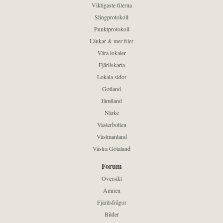
Viktigaste filerna
Slingprotokoll
Punktprotokoll
Länkar & mer filer
Våra lokaler
Fjärilskarta
Lokala sidor
Gotland
Jämtland
Närke
Västerbotten
Västmanland
Västra Götaland
Forum
Översikt
Ämnen
Fjärilsfrågor
Bilder