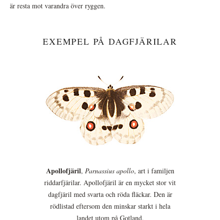
är resta mot varandra över ryggen.
EXEMPEL PÅ DAGFJÄRILAR
Apollofjäril
,
Parnassius apollo
, art i familjen
riddarfjärilar. Apollofjäril är en mycket stor vit
dagfjäril med svarta och röda fläckar. Den är
rödlistad eftersom den minskar starkt i hela
landet utom på Gotland.