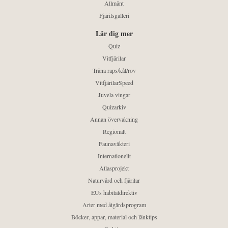
Allmänt
Fjärilsgalleri
Lär dig mer
Quiz
Vitfjärilar
Träna raps/kål/rov
VitfjärilarSpeed
Juvela vingar
Quizarkiv
Annan övervakning
Regionalt
Faunaväkteri
Internationellt
Atlasprojekt
Naturvård och fjärilar
EUs habitatdirektiv
Arter med åtgärdsprogram
Böcker, appar, material och länktips