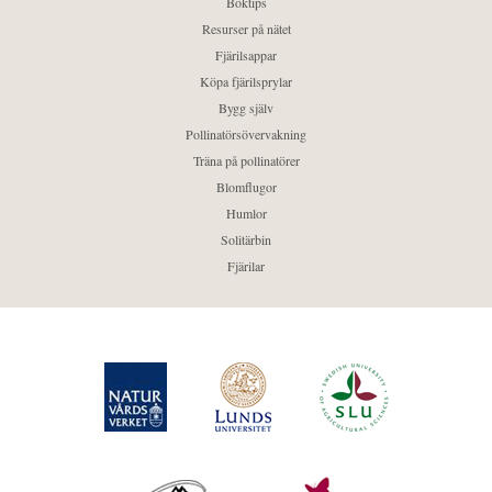
Boktips
Resurser på nätet
Fjärilsappar
Köpa fjärilsprylar
Bygg själv
Pollinatörsövervakning
Träna på pollinatörer
Blomflugor
Humlor
Solitärbin
Fjärilar