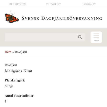
Hoppa till huvudinnehåll
BLI MEDLEM
IN ENGLISH
LOGGA IN
Sökformulär
Hem
» Rovfjäril
Rovfjäril
Mallgårds Klint
Platskategori:
Slinga
Antal observationer:
1