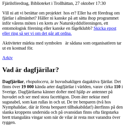
Fjärilsföredrag, Biblioteket i Trollhättan, 27 oktober 17:30
Vill ni att vi berättar om projektet hos er? Eller ha ett föredrag om
fjärilar i allmänhet? Håller ni kanske på att sätta ihop programmet
inför vårens möten i en krets av Naturskyddsföreningen, ett
entomologisk förening eller kanske en fågelklubb?
Skicka epost
eller ring så ser vi om det går att ordna.
Aktiviteter märkta med symbolen
är sådana som organisatören tar
ut en kostnad för.
Arkiv
Vad är dagfjärilar?
Dagfjärilar
,
rhopalocera
, är huvudsakligen dagaktiva fjärilar. Det
finns över
19 000
kända arter dagfjärilar i världen, varav cirka
110
i
Sverige. Dagfjärilarna känner dofter med hjälp av antenner på
huvudet och ser med stora facettögon. Dom äter nektar med
sugsnabel, som kan rullas in och ut. De tre benparen (två hos
Nymphalidae, där är första benparet tillbakabildat!) återfinns på den
slanka kroppens undersida och på ovansidan finns ofta färgstarka
brett triangulära vingar som när de vilar är resta mot varandra över
ryggen.