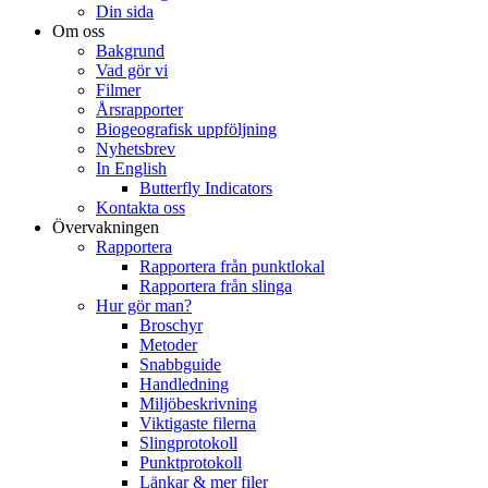
Din sida
Om oss
Bakgrund
Vad gör vi
Filmer
Årsrapporter
Biogeografisk uppföljning
Nyhetsbrev
In English
Butterfly Indicators
Kontakta oss
Övervakningen
Rapportera
Rapportera från punktlokal
Rapportera från slinga
Hur gör man?
Broschyr
Metoder
Snabbguide
Handledning
Miljöbeskrivning
Viktigaste filerna
Slingprotokoll
Punktprotokoll
Länkar & mer filer