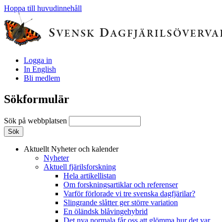
Hoppa till huvudinnehåll
Logga in
In English
Bli medlem
Sökformulär
Sök på webbplatsen
Aktuellt
Nyheter och kalender
Nyheter
Aktuell fjärilsforskning
Hela artikellistan
Om forskningsartiklar och referenser
Varför förlorade vi tre svenska dagfjärilar?
Slingrande slåtter ger större variation
En öländsk blåvingehybrid
Det nya normala får oss att glömma hur det var