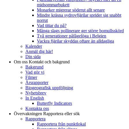
midsommarbukett
Monarker migrerar söderut allt senare
Mindre kräsna sydrovfjärilar sprider sig snabbt
norrut
Vad tittar du på?
Många slags pollinerare ger större bomullsskörd
Två generationer påfågelöga i Belgien
Vackra fjärilar skyddas oftare än alldagliga
Kalender
Anmäl dig här!
Din sida
Om oss
Kontakt och bakgrund
Bakgrund
Vad gör vi
Filmer
Årsrapporter
Biogeografisk uppföljning
Nyhetsbrev
In English
Butterfly Indicators
Kontakta oss
Övervakningen
Rapportera eller sök
Rapportera
Rapportera från punktlokal