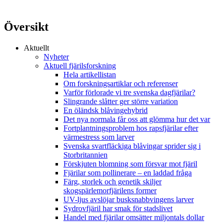
Översikt
Aktuellt
Nyheter
Aktuell fjärilsforskning
Hela artikellistan
Om forskningsartiklar och referenser
Varför förlorade vi tre svenska dagfjärilar?
Slingrande slåtter ger större variation
En öländsk blåvingehybrid
Det nya normala får oss att glömma hur det var
Fortplantningsproblem hos rapsfjärilar efter
värmestress som larver
Svenska svartfläckiga blåvingar sprider sig i
Storbritannien
Förskjuten blomning som försvar mot fjäril
Fjärilar som pollinerare – en laddad fråga
Färg, storlek och genetik skiljer
skogspärlemorfjärilens former
UV-ljus avslöjar busksnabbvingens larver
Sydrovfjäril har smak för stadslivet
Handel med fjärilar omsätter miljontals dollar