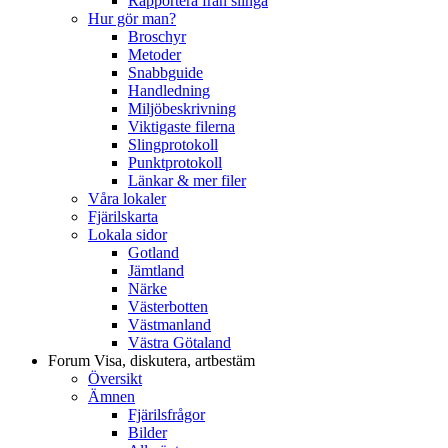
Rapportera från slinga
Hur gör man?
Broschyr
Metoder
Snabbguide
Handledning
Miljöbeskrivning
Viktigaste filerna
Slingprotokoll
Punktprotokoll
Länkar & mer filer
Våra lokaler
Fjärilskarta
Lokala sidor
Gotland
Jämtland
Närke
Västerbotten
Västmanland
Västra Götaland
Forum
Visa, diskutera, artbestäm
Översikt
Ämnen
Fjärilsfrågor
Bilder