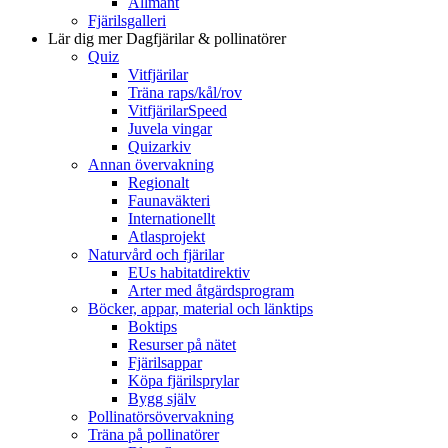
Allmänt
Fjärilsgalleri
Lär dig mer
Dagfjärilar & pollinatörer
Quiz
Vitfjärilar
Träna raps/kål/rov
VitfjärilarSpeed
Juvela vingar
Quizarkiv
Annan övervakning
Regionalt
Faunaväkteri
Internationellt
Atlasprojekt
Naturvård och fjärilar
EUs habitatdirektiv
Arter med åtgärdsprogram
Böcker, appar, material och länktips
Boktips
Resurser på nätet
Fjärilsappar
Köpa fjärilsprylar
Bygg själv
Pollinatörsövervakning
Träna på pollinatörer