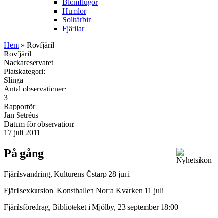
Blomflugor
Humlor
Solitärbin
Fjärilar
Hem
» Rovfjäril
Rovfjäril
Nackareservatet
Platskategori:
Slinga
Antal observationer:
3
Rapportör:
Jan Setréus
Datum för observation:
17 juli 2011
På gång
Fjärilsvandring, Kulturens Östarp 28 juni
Fjärilsexkursion, Konsthallen Norra Kvarken 11 juli
Fjärilsföredrag, Biblioteket i Mjölby, 23 september 18:00