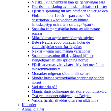
Vätska i vingmembran kan ge fjärilsvingar färg
Drastisk minskning av danska habitatspecialister
Fjärilars spridning till nya områden i Sverige och
Finland under 120 år <span class="sf-
description">– betydelsen av klimat,
landskapstyp och arters särdrag</span>
Spanska kamgräsfjärilar hotas av allt torrare
somrar
Mikroklimat avgör utvecklingshastighet
Bete i Natura 2000-områden hotar de
väddnätfjärilar som ska skyddas
Nektar – tema med många variationer
Snabb anpassning till dagslängd hjälper
svingelgräsfjärilens spridning norrut
Fjärilslarvernas värdväxter– Mycket mer än en
midsommarbukett
Monarker migrerar söderut allt senare
Mindre kräsna sydrovfjärilar sprider sig snabbt
norrut
Vad tittar du på?
Många slags pollinerare ger större bomullsskörd
Två generationer påfågelöga i Belgien
Vackra fjärilar skyddas oftare än alldagliga
Kalender
Anmäl dig här!