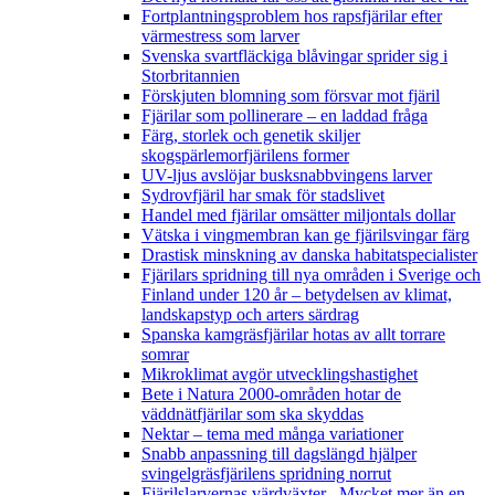
Fortplantningsproblem hos rapsfjärilar efter
värmestress som larver
Svenska svartfläckiga blåvingar sprider sig i
Storbritannien
Förskjuten blomning som försvar mot fjäril
Fjärilar som pollinerare – en laddad fråga
Färg, storlek och genetik skiljer
skogspärlemorfjärilens former
UV-ljus avslöjar busksnabbvingens larver
Sydrovfjäril har smak för stadslivet
Handel med fjärilar omsätter miljontals dollar
Vätska i vingmembran kan ge fjärilsvingar färg
Drastisk minskning av danska habitatspecialister
Fjärilars spridning till nya områden i Sverige och
Finland under 120 år
– betydelsen av klimat,
landskapstyp och arters särdrag
Spanska kamgräsfjärilar hotas av allt torrare
somrar
Mikroklimat avgör utvecklingshastighet
Bete i Natura 2000-områden hotar de
väddnätfjärilar som ska skyddas
Nektar – tema med många variationer
Snabb anpassning till dagslängd hjälper
svingelgräsfjärilens spridning norrut
Fjärilslarvernas värdväxter– Mycket mer än en