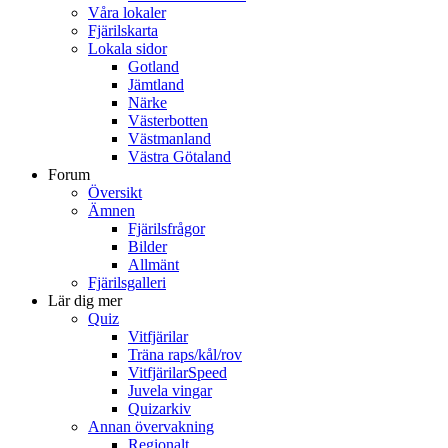
Våra lokaler
Fjärilskarta
Lokala sidor
Gotland
Jämtland
Närke
Västerbotten
Västmanland
Västra Götaland
Forum
Översikt
Ämnen
Fjärilsfrågor
Bilder
Allmänt
Fjärilsgalleri
Lär dig mer
Quiz
Vitfjärilar
Träna raps/kål/rov
VitfjärilarSpeed
Juvela vingar
Quizarkiv
Annan övervakning
Regionalt