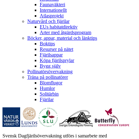
Faunaväkteri
Internationellt
Atlasprojekt
Naturvård och fjärilar
EUs habitatdirektiv
Arter med åtgärdsprogram
Böcker, appar, material och länktips
Boktips
Resurser på nätet
Fjärilsappar
Köpa fjärilsprylar
Bygg själv
Pollinatörsövervakning
Träna på pollinatörer
Blomflugor
Humlor
Solitärbin
Fjärilar
Svensk Dagfjärilsövervakning utförs i samarbete med