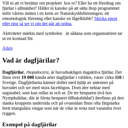
Vill ni att vi berättar om projektet hos er? Eller ha ett föredrag om
fjärilar i allmänhet? Håller ni kanske på att sätta ihop programmet
inför vårens möten i en krets av Naturskyddsföreningen, ett
entomologisk förening eller kanske en fågelklubb?
Skicka epost
eller ring så ser vi om det går att ordna.
Aktiviteter märkta med symbolen
är sådana som organisatören tar
ut en kostnad för.
Arkiv
Vad är dagfjärilar?
Dagfjärilar
,
rhopalocera
, är huvudsakligen dagaktiva fjärilar. Det
finns över
19 000
kända arter dagfjärilar i världen, varav cirka
110
i
Sverige. Dagfjärilarna känner dofter med hjälp av antenner på
huvudet och ser med stora facettögon. Dom äter nektar med
sugsnabel, som kan rullas in och ut. De tre benparen (två hos
Nymphalidae, där är första benparet tillbakabildat!) återfinns på den
slanka kroppens undersida och på ovansidan finns ofta färgstarka
brett triangulära vingar som när de vilar är resta mot varandra över
ryggen.
Exempel på dagfjärilar