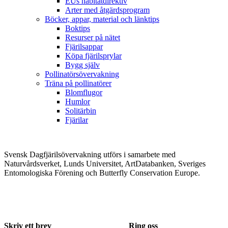
EUs habitatdirektiv
Arter med åtgärdsprogram
Böcker, appar, material och länktips
Boktips
Resurser på nätet
Fjärilsappar
Köpa fjärilsprylar
Bygg själv
Pollinatörsövervakning
Träna på pollinatörer
Blomflugor
Humlor
Solitärbin
Fjärilar
Svensk Dagfjärilsövervakning utförs i samarbete med
Naturvårdsverket, Lunds Universitet, ArtDatabanken, Sveriges
Entomologiska Förening och Butterfly Conservation Europe.
Skriv ett brev
Ring oss