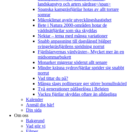
landskapstyp och arters särdrag</span>
Spanska kamgräsfjärilar hotas av allt torrare
somrar
Mikroklimat avgör utvecklingshastighet
Bete i Natura 2000-områden hotar de
väddnätfjärilar som ska skyddas
Nektar – tema med många variationer
Snabb anpassning till dagslängd hjälper
svingelgräsfjärilens spridning norrut
Fjärilslarvernas värdväxter– Mycket mer än en
midsommarbukett
Monarker migrerar söderut allt senare
Mindre kräsna sydrovfjärilar sprider sig snabbt
norrut
Vad tittar du på?
Många slags pollinerare ger större bomullsskörd
Två generationer påfågelöga i Belgien
Vackra fjärilar skyddas oftare än alldagliga
Kalender
Anmäl dig här!
Din sida
Om oss
Bakgrund
Vad gör vi
Filmer