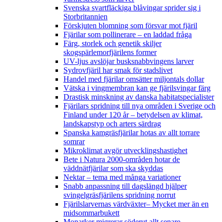
Svenska svartfläckiga blåvingar sprider sig i
Storbritannien
Förskjuten blomning som försvar mot fjäril
Fjärilar som pollinerare – en laddad fråga
Färg, storlek och genetik skiljer
skogspärlemorfjärilens former
UV-ljus avslöjar busksnabbvingens larver
Sydrovfjäril har smak för stadslivet
Handel med fjärilar omsätter miljontals dollar
Vätska i vingmembran kan ge fjärilsvingar färg
Drastisk minskning av danska habitatspecialister
Fjärilars spridning till nya områden i Sverige och
Finland under 120 år
– betydelsen av klimat,
landskapstyp och arters särdrag
Spanska kamgräsfjärilar hotas av allt torrare
somrar
Mikroklimat avgör utvecklingshastighet
Bete i Natura 2000-områden hotar de
väddnätfjärilar som ska skyddas
Nektar – tema med många variationer
Snabb anpassning till dagslängd hjälper
svingelgräsfjärilens spridning norrut
Fjärilslarvernas värdväxter– Mycket mer än en
midsommarbukett
Monarker migrerar söderut allt senare