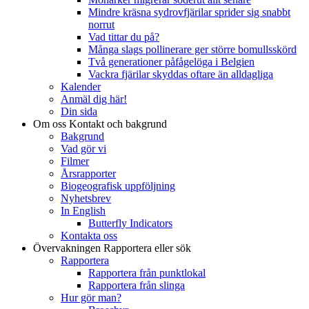
Mindre kräsna sydrovfjärilar sprider sig snabbt
norrut
Vad tittar du på?
Många slags pollinerare ger större bomullsskörd
Två generationer påfågelöga i Belgien
Vackra fjärilar skyddas oftare än alldagliga
Kalender
Anmäl dig här!
Din sida
Om oss
Kontakt och bakgrund
Bakgrund
Vad gör vi
Filmer
Årsrapporter
Biogeografisk uppföljning
Nyhetsbrev
In English
Butterfly Indicators
Kontakta oss
Övervakningen
Rapportera eller sök
Rapportera
Rapportera från punktlokal
Rapportera från slinga
Hur gör man?