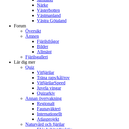
Närke
Västerbotten
Västmanland
Västra Götaland
Forum
Översikt
Ämnen
Fjärilsfrågor
Bilder
Allmänt
Fjärilsgalleri
Lär dig mer
Quiz
Vitfjärilar
Träna raps/kål/rov
VitfjärilarSpeed
Juvela vingar
Quizarkiv
Annan övervakning
Regionalt
Faunaväkteri
Internationellt
Atlasprojekt
Naturvård och fjärilar