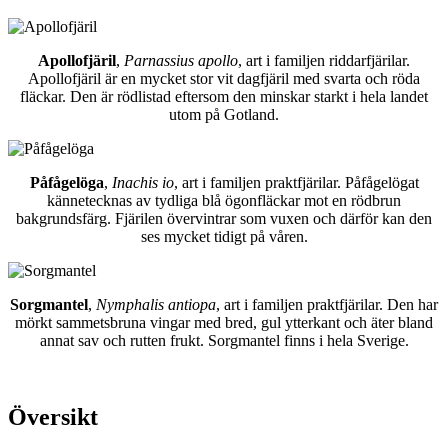
Apollofjäril
,
Parnassius apollo
, art i familjen riddarfjärilar.
Apollofjäril är en mycket stor vit dagfjäril med svarta och röda
fläckar. Den är rödlistad eftersom den minskar starkt i hela landet
utom på Gotland.
Påfågelöga
,
Inachis io
, art i familjen praktfjärilar. Påfågelögat
kännetecknas av tydliga blå ögonfläckar mot en rödbrun
bakgrundsfärg. Fjärilen övervintrar som vuxen och därför kan den
ses mycket tidigt på våren.
Sorgmantel
,
Nymphalis antiopa
, art i familjen praktfjärilar. Den har
mörkt sammetsbruna vingar med bred, gul ytterkant och äter bland
annat sav och rutten frukt. Sorgmantel finns i hela Sverige.
Översikt