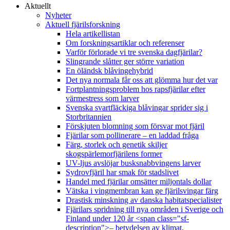
Aktuellt
Nyheter
Aktuell fjärilsforskning
Hela artikellistan
Om forskningsartiklar och referenser
Varför förlorade vi tre svenska dagfjärilar?
Slingrande slåtter ger större variation
En öländsk blåvingehybrid
Det nya normala får oss att glömma hur det var
Fortplantningsproblem hos rapsfjärilar efter
värmestress som larver
Svenska svartfläckiga blåvingar sprider sig i
Storbritannien
Förskjuten blomning som försvar mot fjäril
Fjärilar som pollinerare – en laddad fråga
Färg, storlek och genetik skiljer
skogspärlemorfjärilens former
UV-ljus avslöjar busksnabbvingens larver
Sydrovfjäril har smak för stadslivet
Handel med fjärilar omsätter miljontals dollar
Vätska i vingmembran kan ge fjärilsvingar färg
Drastisk minskning av danska habitatspecialister
Fjärilars spridning till nya områden i Sverige och
Finland under 120 år <span class="sf-
description">– betydelsen av klimat,