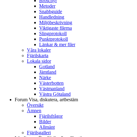
Broschyr
Metoder
Snabbguide
Handledning
Miljöbeskrivning
Viktigaste filerna
Slingprotokoll
Punktprotokoll
Länkar & mer filer
Våra lokaler
Fjärilskarta
Lokala sidor
Gotland
Jämtland
Närke
Västerbotten
Västmanland
Västra Götaland
Forum
Visa, diskutera, artbestäm
Översikt
Ämnen
Fjärilsfrågor
Bilder
Allmänt
Fjärilsgalleri