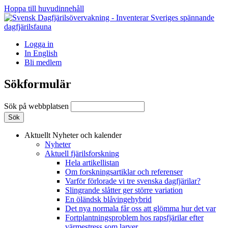
Hoppa till huvudinnehåll
Logga in
In English
Bli medlem
Sökformulär
Sök på webbplatsen
Aktuellt
Nyheter och kalender
Nyheter
Aktuell fjärilsforskning
Hela artikellistan
Om forskningsartiklar och referenser
Varför förlorade vi tre svenska dagfjärilar?
Slingrande slåtter ger större variation
En öländsk blåvingehybrid
Det nya normala får oss att glömma hur det var
Fortplantningsproblem hos rapsfjärilar efter
värmestress som larver