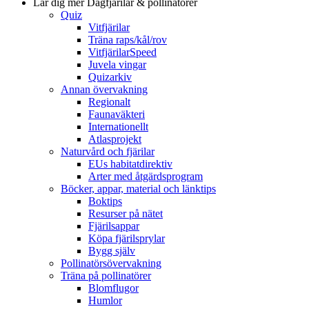
Lär dig mer
Dagfjärilar & pollinatörer
Quiz
Vitfjärilar
Träna raps/kål/rov
VitfjärilarSpeed
Juvela vingar
Quizarkiv
Annan övervakning
Regionalt
Faunaväkteri
Internationellt
Atlasprojekt
Naturvård och fjärilar
EUs habitatdirektiv
Arter med åtgärdsprogram
Böcker, appar, material och länktips
Boktips
Resurser på nätet
Fjärilsappar
Köpa fjärilsprylar
Bygg själv
Pollinatörsövervakning
Träna på pollinatörer
Blomflugor
Humlor