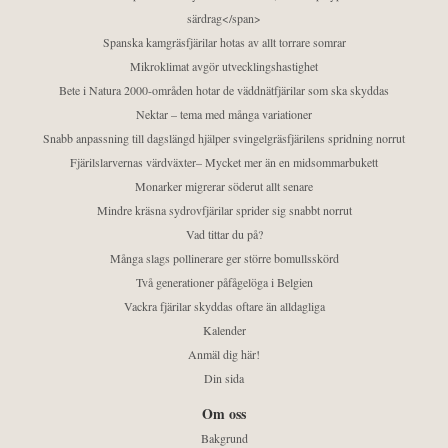
särdrag</span>
Spanska kamgräsfjärilar hotas av allt torrare somrar
Mikroklimat avgör utvecklingshastighet
Bete i Natura 2000-områden hotar de väddnätfjärilar som ska skyddas
Nektar – tema med många variationer
Snabb anpassning till dagslängd hjälper svingelgräsfjärilens spridning norrut
Fjärilslarvernas värdväxter– Mycket mer än en midsommarbukett
Monarker migrerar söderut allt senare
Mindre kräsna sydrovfjärilar sprider sig snabbt norrut
Vad tittar du på?
Många slags pollinerare ger större bomullsskörd
Två generationer påfågelöga i Belgien
Vackra fjärilar skyddas oftare än alldagliga
Kalender
Anmäl dig här!
Din sida
Om oss
Bakgrund