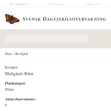
Hoppa till huvudinnehåll
BLI MEDLEM
IN ENGLISH
LOGGA IN
Sökformulär
Hem
» Rovfjäril
Rovfjäril
Mallgårds Klint
Platskategori:
Slinga
Antal observationer:
8