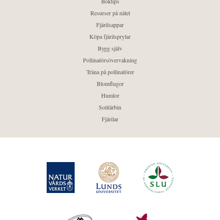
Boktips
Resurser på nätet
Fjärilsappar
Köpa fjärilsprylar
Bygg själv
Pollinatörsövervakning
Träna på pollinatörer
Blomflugor
Humlor
Solitärbin
Fjärilar