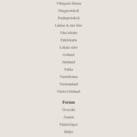
Viktigaste filerna
Slingprotokoll
Punktprotokoll
Länkar & mer filer
Våra lokaler
Fjärilskarta
Lokala sidor
Gotland
Jämtland
Närke
Västerbotten
Västmanland
Västra Götaland
Forum
Översikt
Ämnen
Fjärilsfrågor
Bilder