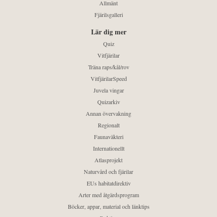
Allmänt
Fjärilsgalleri
Lär dig mer
Quiz
Vitfjärilar
Träna raps/kål/rov
VitfjärilarSpeed
Juvela vingar
Quizarkiv
Annan övervakning
Regionalt
Faunaväkteri
Internationellt
Atlasprojekt
Naturvård och fjärilar
EUs habitatdirektiv
Arter med åtgärdsprogram
Böcker, appar, material och länktips