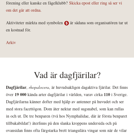
förening eller kanske en fågelklubb?
Skicka epost eller ring så ser vi
om det går att ordna.
Aktiviteter märkta med symbolen
är sådana som organisatören tar ut
en kostnad för.
Arkiv
Vad är dagfjärilar?
Dagfjärilar
,
rhopalocera
, är huvudsakligen dagaktiva fjärilar. Det finns
19 000
110
över
kända arter dagfjärilar i världen, varav cirka
i Sverige.
Dagfjärilarna känner dofter med hjälp av antenner på huvudet och ser
med stora facettögon. Dom äter nektar med sugsnabel, som kan rullas
in och ut. De tre benparen (två hos Nymphalidae, där är första benparet
tillbakabildat!) återfinns på den slanka kroppens undersida och på
ovansidan finns ofta färgstarka brett triangulära vingar som när de vilar