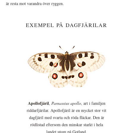
är resta mot varandra över ryggen.
EXEMPEL PÅ DAGFJÄRILAR
Apollofjäril
,
Parnassius apollo
, art i familjen
riddarfjärilar. Apollofjäril är en mycket stor vit
dagfjäril med svarta och röda fläckar. Den är
rödlistad eftersom den minskar starkt i hela
landet utom på Gotland.