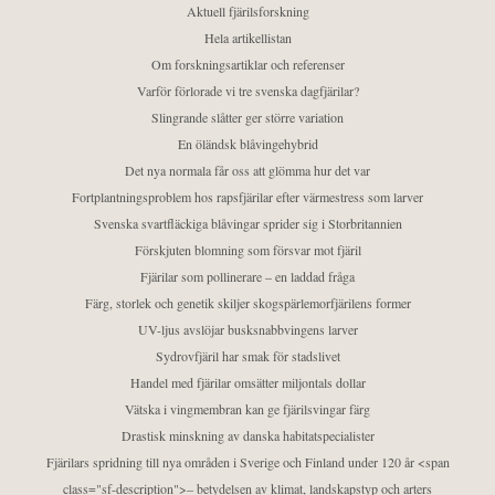
Aktuell fjärilsforskning
Hela artikellistan
Om forskningsartiklar och referenser
Varför förlorade vi tre svenska dagfjärilar?
Slingrande slåtter ger större variation
En öländsk blåvingehybrid
Det nya normala får oss att glömma hur det var
Fortplantningsproblem hos rapsfjärilar efter värmestress som larver
Svenska svartfläckiga blåvingar sprider sig i Storbritannien
Förskjuten blomning som försvar mot fjäril
Fjärilar som pollinerare – en laddad fråga
Färg, storlek och genetik skiljer skogspärlemorfjärilens former
UV-ljus avslöjar busksnabbvingens larver
Sydrovfjäril har smak för stadslivet
Handel med fjärilar omsätter miljontals dollar
Vätska i vingmembran kan ge fjärilsvingar färg
Drastisk minskning av danska habitatspecialister
Fjärilars spridning till nya områden i Sverige och Finland under 120 år <span
class="sf-description">– betydelsen av klimat, landskapstyp och arters