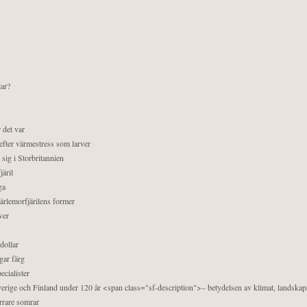
lar?
 det var
efter värmestress som larver
sig i Storbritannien
äril
ga
pärlemorfjärilens former
ver
dollar
gar färg
ecialister
 Sverige och Finland under 120 år <span class="sf-description">– betydelsen av klimat, landska
orrare somrar