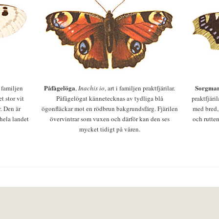
Påfågelöga
Sorgman
 i familjen
,
Inachis io
, art i familjen praktfjärilar.
t stor vit
Påfågelögat kännetecknas av tydliga blå
praktfjäri
r. Den är
ögonfläckar mot en rödbrun bakgrundsfärg. Fjärilen
med bred,
 hela landet
övervintrar som vuxen och därför kan den ses
och rutten
mycket tidigt på våren.