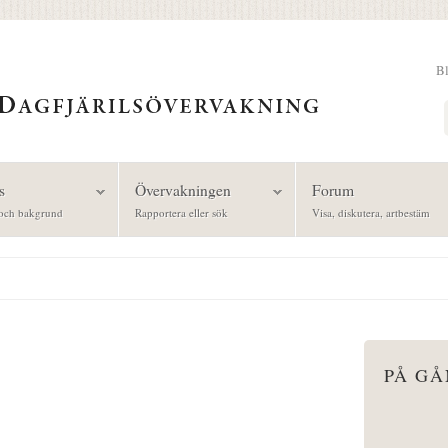
B
Sök
s
Övervakningen
Forum
och bakgrund
Rapportera eller sök
Visa, diskutera, artbestäm
PÅ G