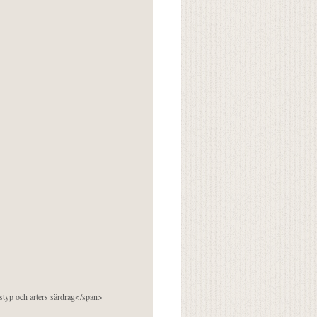
pstyp och arters särdrag</span>