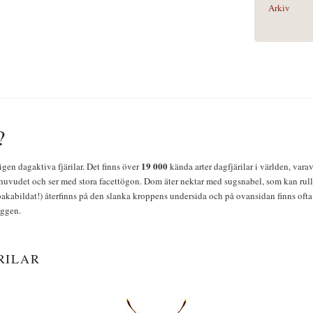
Arkiv
?
19 000
igen dagaktiva fjärilar. Det finns över
kända arter dagfjärilar i världen, vara
huvudet och ser med stora facettögon. Dom äter nektar med sugsnabel, som kan rulla
bakabildat!) återfinns på den slanka kroppens undersida och på ovansidan finns ofta 
yggen.
RILAR