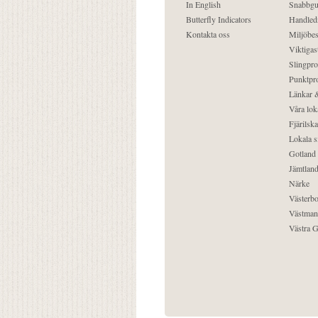
In English
Snabbgu
Butterfly Indicators
Handled
Kontakta oss
Miljöbes
Viktigast
Slingpro
Punktpro
Länkar &
Våra lok
Fjärilska
Lokala s
Gotland
Jämtlan
Närke
Västerbo
Västman
Västra G