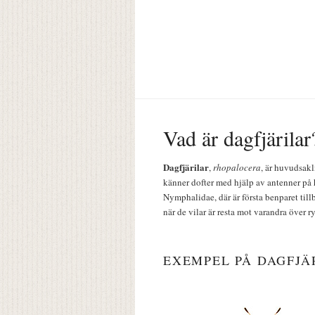
Vad är dagfjärilar
Dagfjärilar
,
rhopalocera
, är huvudsakl
känner dofter med hjälp av antenner på 
Nymphalidae, där är första benparet till
när de vilar är resta mot varandra över r
EXEMPEL PÅ DAGFJÄ