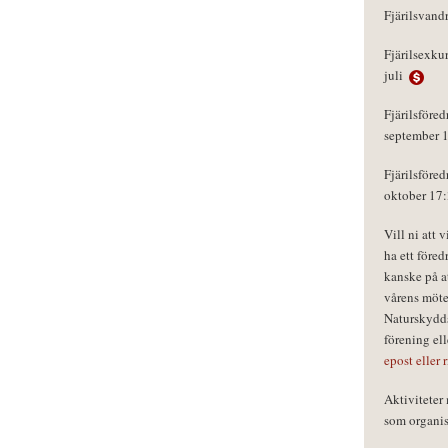
Fjärilsvand
Fjärilsexku
juli
Fjärilsföred
september 
Fjärilsföred
oktober 17
Vill ni att 
ha ett föred
kanske på a
vårens möte
Naturskydds
förening el
epost eller 
Aktivitete
som organisa