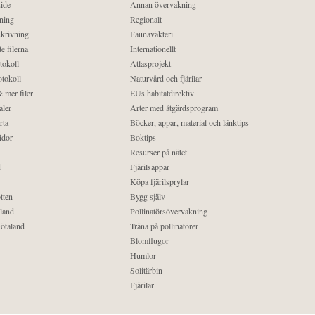
ide
Annan övervakning
ning
Regionalt
krivning
Faunaväkteri
e filerna
Internationellt
tokoll
Atlasprojekt
tokoll
Naturvård och fjärilar
 mer filer
EUs habitatdirektiv
aler
Arter med åtgärdsprogram
rta
Böcker, appar, material och länktips
idor
Boktips
Resurser på nätet
d
Fjärilsappar
Köpa fjärilsprylar
tten
Bygg själv
land
Pollinatörsövervakning
ötaland
Träna på pollinatörer
Blomflugor
Humlor
Solitärbin
Fjärilar