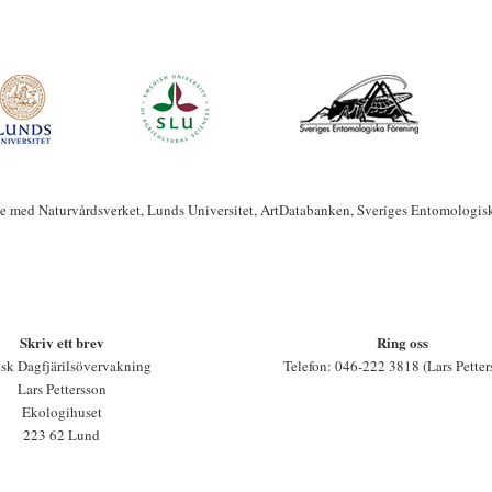
te med Naturvårdsverket, Lunds Universitet, ArtDatabanken, Sveriges Entomologis
Skriv ett brev
Ring oss
sk Dagfjärilsövervakning
Telefon: 046-222 3818 (Lars Petter
Lars Pettersson
Ekologihuset
223 62 Lund