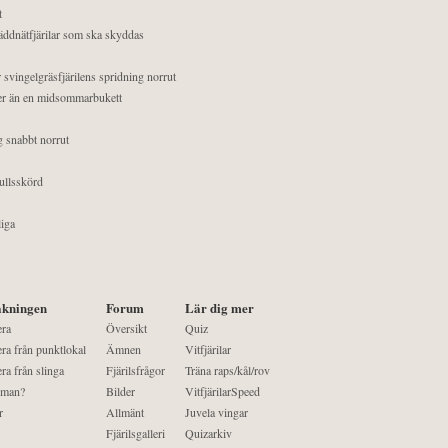
t
äddnätfjärilar som ska skyddas
 svingelgräsfjärilens spridning norrut
mer än en midsommarbukett
g snabbt norrut
ullsskörd
liga
kningen
Forum
Lär dig mer
era
Översikt
Quiz
ra från punktlokal
Ämnen
Vitfjärilar
ra från slinga
Fjärilsfrågor
Träna raps/kål/rov
 man?
Bilder
VitfjärilarSpeed
r
Allmänt
Juvela vingar
Fjärilsgalleri
Quizarkiv