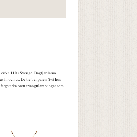
110
v cirka
i Sverige. Dagfjärilarna
s in och ut. De tre benparen (två hos
färgstarka brett triangulära vingar som