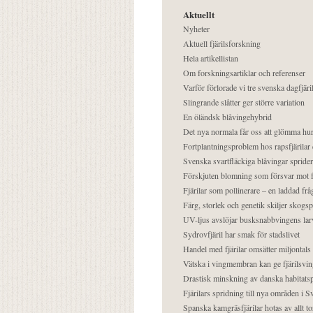
Aktuellt
Nyheter
Aktuell fjärilsforskning
Hela artikellistan
Om forskningsartiklar och referenser
Varför förlorade vi tre svenska dagfjäri
Slingrande slåtter ger större variation
En öländsk blåvingehybrid
Det nya normala får oss att glömma hur
Fortplantningsproblem hos rapsfjärilar 
Svenska svartfläckiga blåvingar sprider 
Förskjuten blomning som försvar mot fj
Fjärilar som pollinerare – en laddad frå
Färg, storlek och genetik skiljer skogs
UV-ljus avslöjar busksnabbvingens lar
Sydrovfjäril har smak för stadslivet
Handel med fjärilar omsätter miljontals 
Vätska i vingmembran kan ge fjärilsvin
Drastisk minskning av danska habitatsp
Fjärilars spridning till nya områden i
Spanska kamgräsfjärilar hotas av allt t