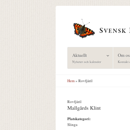
Hoppa till huvudinnehåll
Aktuellt
Om os
Nyheter och kalender
Kontakt 
Hem
» Rovfjäril
Rovfjäril
Mallgårds Klint
Platskategori:
Slinga