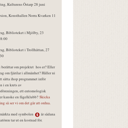
ring, Kulturens Östarp 28 juni
rsion, Konsthallen Norra Kvarken 11
rag, Biblioteket i Mjölby, 23
18:00
rag, Biblioteket i Trollhättan, 27
:30
vi berättar om projektet hos er? Eller
rag om fjärilar i allmänhet? Håller ni
tt sätta ihop programmet inför
n i en krets av
föreningen, ett entomologisk
ler kanske en fågelklubb?
Skicka
ring så ser vi om det går att ordna.
r märkta med symbolen
är sådana
tören tar ut en kostnad för.