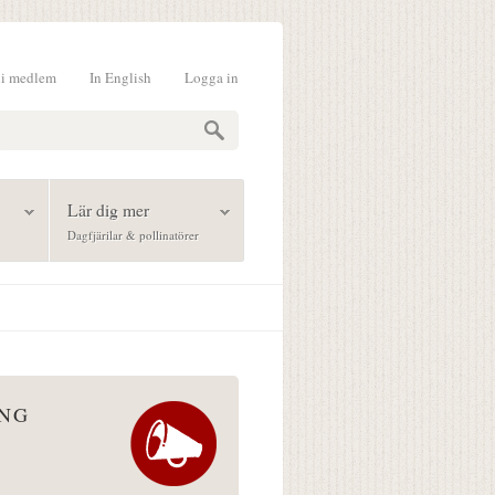
li medlem
In English
Logga in
formulär
Lär dig mer
Dagfjärilar & pollinatörer
ÅNG