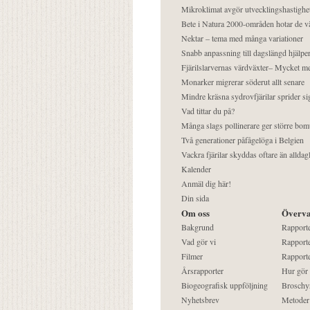
Mikroklimat avgör utvecklingshastighe
Bete i Natura 2000-områden hotar de v
Nektar – tema med många variationer
Snabb anpassning till dagslängd hjälper
Fjärilslarvernas värdväxter– Mycket 
Monarker migrerar söderut allt senare
Mindre kräsna sydrovfjärilar sprider si
Vad tittar du på?
Många slags pollinerare ger större bom
Två generationer påfågelöga i Belgien
Vackra fjärilar skyddas oftare än alldag
Kalender
Anmäl dig här!
Din sida
Om oss
Överva
Bakgrund
Rapport
Vad gör vi
Rapporte
Filmer
Rapporte
Årsrapporter
Hur gör
Biogeografisk uppföljning
Broschy
Nyhetsbrev
Metoder