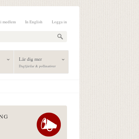
li medlem
In English
Logga in
formulär
Lär dig mer
Dagfjärilar & pollinatörer
ÅNG