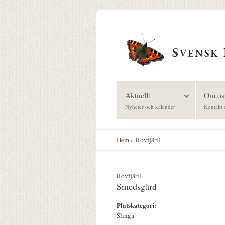
Hoppa till huvudinnehåll
Aktuellt
Om os
Nyheter och kalender
Kontakt 
Hem
» Rovfjäril
Rovfjäril
Smedsgård
Platskategori:
Slinga