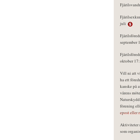
Fjärilsvand
Fjärilsexku
juli
Fjärilsföred
september 
Fjärilsföred
oktober 17
Vill ni att 
ha ett föred
kanske på a
vårens möte
Naturskydds
förening el
epost eller 
Aktivitete
som organisa