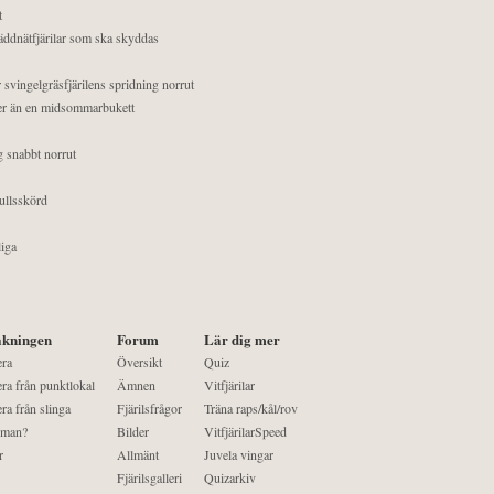
t
äddnätfjärilar som ska skyddas
 svingelgräsfjärilens spridning norrut
mer än en midsommarbukett
g snabbt norrut
ullsskörd
liga
kningen
Forum
Lär dig mer
era
Översikt
Quiz
ra från punktlokal
Ämnen
Vitfjärilar
ra från slinga
Fjärilsfrågor
Träna raps/kål/rov
 man?
Bilder
VitfjärilarSpeed
r
Allmänt
Juvela vingar
Fjärilsgalleri
Quizarkiv