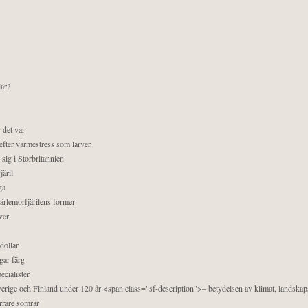
lar?
 det var
efter värmestress som larver
sig i Storbritannien
äril
ga
pärlemorfjärilens former
ver
dollar
gar färg
ecialister
 Sverige och Finland under 120 år <span class="sf-description">– betydelsen av klimat, landska
orrare somrar