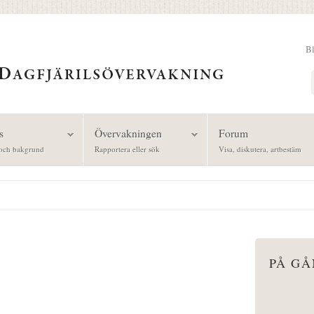
B
Sök
s
Övervakningen
Forum
och bakgrund
Rapportera eller sök
Visa, diskutera, artbestäm
PÅ G