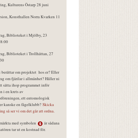
ring, Kulturens Östarp 28 juni
rsion, Konsthallen Norra Kvarken 11
rag, Biblioteket i Mjölby, 23
18:00
rag, Biblioteket i Trollhättan, 27
:30
vi berättar om projektet hos er? Eller
rag om fjärilar i allmänhet? Håller ni
tt sätta ihop programmet inför
n i en krets av
föreningen, ett entomologisk
ler kanske en fågelklubb?
Skicka
ring så ser vi om det går att ordna.
r märkta med symbolen
är sådana
tören tar ut en kostnad för.