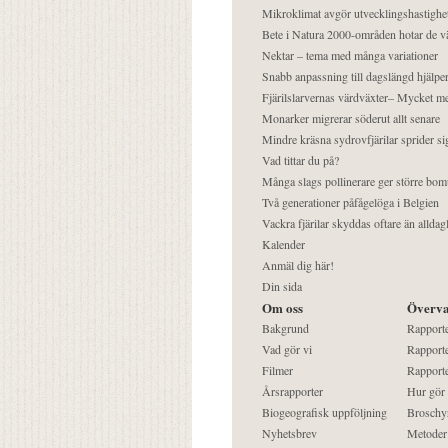
Mikroklimat avgör utvecklingshastighe
Bete i Natura 2000-områden hotar de v
Nektar – tema med många variationer
Snabb anpassning till dagslängd hjälper
Fjärilslarvernas värdväxter– Mycket 
Monarker migrerar söderut allt senare
Mindre kräsna sydrovfjärilar sprider si
Vad tittar du på?
Många slags pollinerare ger större bom
Två generationer påfågelöga i Belgien
Vackra fjärilar skyddas oftare än alldag
Kalender
Anmäl dig här!
Din sida
Om oss
Överva
Bakgrund
Rapport
Vad gör vi
Rapporte
Filmer
Rapporte
Årsrapporter
Hur gör
Biogeografisk uppföljning
Broschy
Nyhetsbrev
Metoder