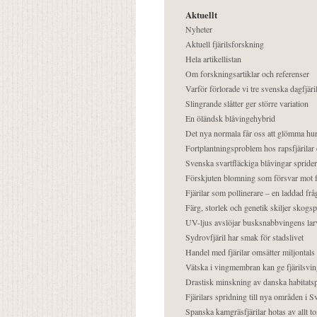
Aktuellt
Nyheter
Aktuell fjärilsforskning
Hela artikellistan
Om forskningsartiklar och referenser
Varför förlorade vi tre svenska dagfjäri
Slingrande slåtter ger större variation
En öländsk blåvingehybrid
Det nya normala får oss att glömma hur
Fortplantningsproblem hos rapsfjärilar 
Svenska svartfläckiga blåvingar sprider 
Förskjuten blomning som försvar mot fj
Fjärilar som pollinerare – en laddad frå
Färg, storlek och genetik skiljer skogs
UV-ljus avslöjar busksnabbvingens lar
Sydrovfjäril har smak för stadslivet
Handel med fjärilar omsätter miljontals 
Vätska i vingmembran kan ge fjärilsvin
Drastisk minskning av danska habitatsp
Fjärilars spridning till nya områden i
Spanska kamgräsfjärilar hotas av allt t