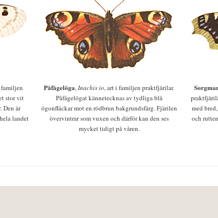
Påfågelöga
Sorgman
 i familjen
,
Inachis io
, art i familjen praktfjärilar.
t stor vit
Påfågelögat kännetecknas av tydliga blå
praktfjäri
r. Den är
ögonfläckar mot en rödbrun bakgrundsfärg. Fjärilen
med bred,
 hela landet
övervintrar som vuxen och därför kan den ses
och rutten
mycket tidigt på våren.