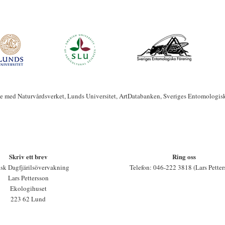
te med Naturvårdsverket, Lunds Universitet, ArtDatabanken, Sveriges Entomologis
Skriv ett brev
Ring oss
sk Dagfjärilsövervakning
Telefon: 046-222 3818 (Lars Petter
Lars Pettersson
Ekologihuset
223 62 Lund