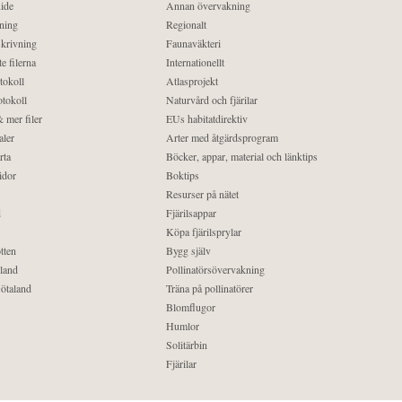
ide
Annan övervakning
ning
Regionalt
krivning
Faunaväkteri
e filerna
Internationellt
tokoll
Atlasprojekt
tokoll
Naturvård och fjärilar
 mer filer
EUs habitatdirektiv
aler
Arter med åtgärdsprogram
rta
Böcker, appar, material och länktips
idor
Boktips
Resurser på nätet
d
Fjärilsappar
Köpa fjärilsprylar
tten
Bygg själv
land
Pollinatörsövervakning
ötaland
Träna på pollinatörer
Blomflugor
Humlor
Solitärbin
Fjärilar