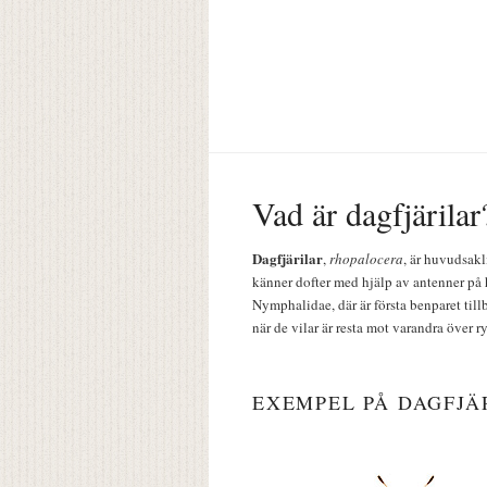
Vad är dagfjärilar
Dagfjärilar
,
rhopalocera
, är huvudsakl
känner dofter med hjälp av antenner på 
Nymphalidae, där är första benparet till
när de vilar är resta mot varandra över r
EXEMPEL PÅ DAGFJÄ