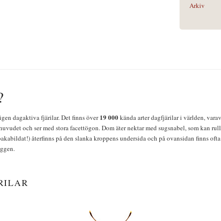
Arkiv
?
19 000
igen dagaktiva fjärilar. Det finns över
kända arter dagfjärilar i världen, vara
huvudet och ser med stora facettögon. Dom äter nektar med sugsnabel, som kan rulla
bakabildat!) återfinns på den slanka kroppens undersida och på ovansidan finns ofta 
yggen.
RILAR