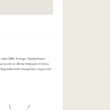
110
v cirka
i Sverige. Dagfjärilarna
s in och ut. De tre benparen (två hos
färgstarka brett triangulära vingar som