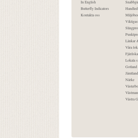
In English
Snabbgu
Butterfly Indicators
Handled
Kontakta oss
Miljöbes
Viktigast
Slingpro
Punktpro
Länkar &
Våra lok
Fjärilska
Lokala s
Gotland
Jämtlan
Närke
Västerbo
Västman
Västra G