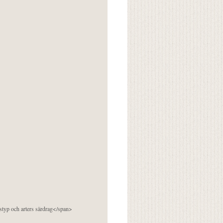
pstyp och arters särdrag</span>