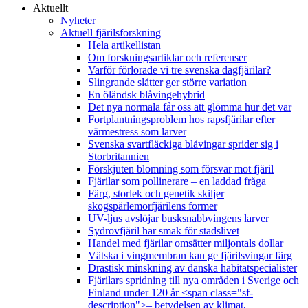
Aktuellt
Nyheter
Aktuell fjärilsforskning
Hela artikellistan
Om forskningsartiklar och referenser
Varför förlorade vi tre svenska dagfjärilar?
Slingrande slåtter ger större variation
En öländsk blåvingehybrid
Det nya normala får oss att glömma hur det var
Fortplantningsproblem hos rapsfjärilar efter
värmestress som larver
Svenska svartfläckiga blåvingar sprider sig i
Storbritannien
Förskjuten blomning som försvar mot fjäril
Fjärilar som pollinerare – en laddad fråga
Färg, storlek och genetik skiljer
skogspärlemorfjärilens former
UV-ljus avslöjar busksnabbvingens larver
Sydrovfjäril har smak för stadslivet
Handel med fjärilar omsätter miljontals dollar
Vätska i vingmembran kan ge fjärilsvingar färg
Drastisk minskning av danska habitatspecialister
Fjärilars spridning till nya områden i Sverige och
Finland under 120 år <span class="sf-
description">– betydelsen av klimat,