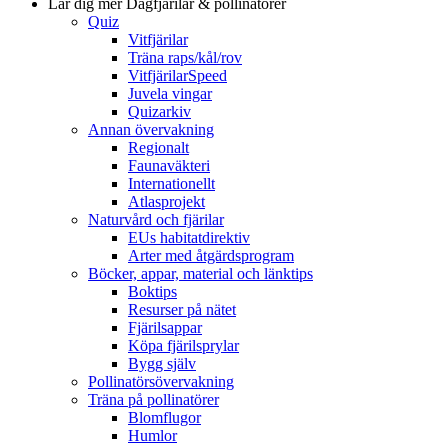
Lär dig mer
Dagfjärilar & pollinatörer
Quiz
Vitfjärilar
Träna raps/kål/rov
VitfjärilarSpeed
Juvela vingar
Quizarkiv
Annan övervakning
Regionalt
Faunaväkteri
Internationellt
Atlasprojekt
Naturvård och fjärilar
EUs habitatdirektiv
Arter med åtgärdsprogram
Böcker, appar, material och länktips
Boktips
Resurser på nätet
Fjärilsappar
Köpa fjärilsprylar
Bygg själv
Pollinatörsövervakning
Träna på pollinatörer
Blomflugor
Humlor