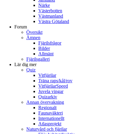
Närke
Västerbotten
Västmanland
Västra Götaland
Forum
Översikt
Ämnen
Fjärilsfrågor
Bilder
Allmänt
Fjärilsgalleri
Lär dig mer
Quiz
Vitfjärilar
Träna raps/kål/rov
VitfjärilarSpeed
Juvela vingar
Quizarkiv
Annan övervakning
Regionalt
Faunaväkteri
Internationellt
Atlasprojekt
Naturvård och fjärilar