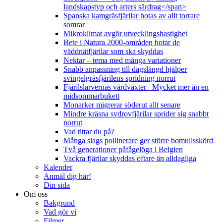
landskapstyp och arters särdrag</span>
Spanska kamgräsfjärilar hotas av allt torrare
somrar
Mikroklimat avgör utvecklingshastighet
Bete i Natura 2000-områden hotar de
väddnätfjärilar som ska skyddas
Nektar – tema med många variationer
Snabb anpassning till dagslängd hjälper
svingelgräsfjärilens spridning norrut
Fjärilslarvernas värdväxter– Mycket mer än en
midsommarbukett
Monarker migrerar söderut allt senare
Mindre kräsna sydrovfjärilar sprider sig snabbt
norrut
Vad tittar du på?
Många slags pollinerare ger större bomullsskörd
Två generationer påfågelöga i Belgien
Vackra fjärilar skyddas oftare än alldagliga
Kalender
Anmäl dig här!
Din sida
Om oss
Bakgrund
Vad gör vi
Filmer