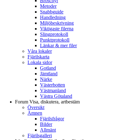
Broschyr
Metoder
Snabbguide
Handledning
Miljöbeskrivning
Viktigaste filerna
Slingprotokoll
Punktprotokoll
Länkar & mer filer
Våra lokaler
Fjärilskarta
Lokala sidor
Gotland
Jämtland
Närke
Västerbotten
Västmanland
Västra Götaland
Forum
Visa, diskutera, artbestäm
Översikt
Ämnen
Fjärilsfrågor
Bilder
Allmänt
Fjärilsgalleri