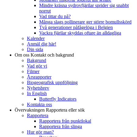
Mindre kräsna sydrovfjärilar sprider sig snabbt
norrut
Vad tittar du på?
Många slags pollinerare ger större bomullsskörd
Två generationer påfågelöga i Belgien
Vackra fjärilar skyddas oftare än alldagliga
Kalender
Anmäl dig här!
Din sida
Om oss
Kontakt och bakgrund
Bakgrund
Vad gör vi
Filmer
Årsrapporter
Biogeografisk uppföljning
Nyhetsbrev
In English
Butterfly Indicators
Kontakta oss
Övervakningen
Rapportera eller sök
Rapportera
Rapportera från punktlokal
Rapportera från slinga
Hur gör man?