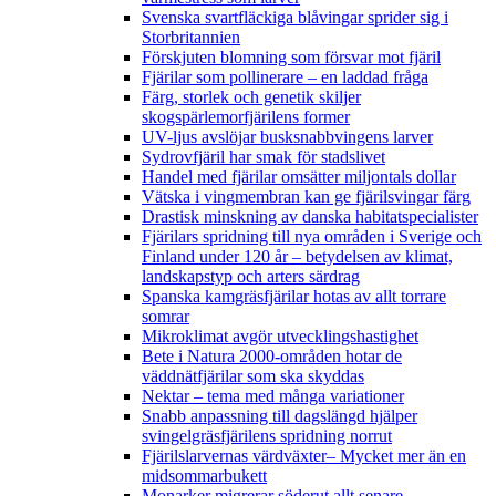
Svenska svartfläckiga blåvingar sprider sig i
Storbritannien
Förskjuten blomning som försvar mot fjäril
Fjärilar som pollinerare – en laddad fråga
Färg, storlek och genetik skiljer
skogspärlemorfjärilens former
UV-ljus avslöjar busksnabbvingens larver
Sydrovfjäril har smak för stadslivet
Handel med fjärilar omsätter miljontals dollar
Vätska i vingmembran kan ge fjärilsvingar färg
Drastisk minskning av danska habitatspecialister
Fjärilars spridning till nya områden i Sverige och
Finland under 120 år
– betydelsen av klimat,
landskapstyp och arters särdrag
Spanska kamgräsfjärilar hotas av allt torrare
somrar
Mikroklimat avgör utvecklingshastighet
Bete i Natura 2000-områden hotar de
väddnätfjärilar som ska skyddas
Nektar – tema med många variationer
Snabb anpassning till dagslängd hjälper
svingelgräsfjärilens spridning norrut
Fjärilslarvernas värdväxter– Mycket mer än en
midsommarbukett
Monarker migrerar söderut allt senare