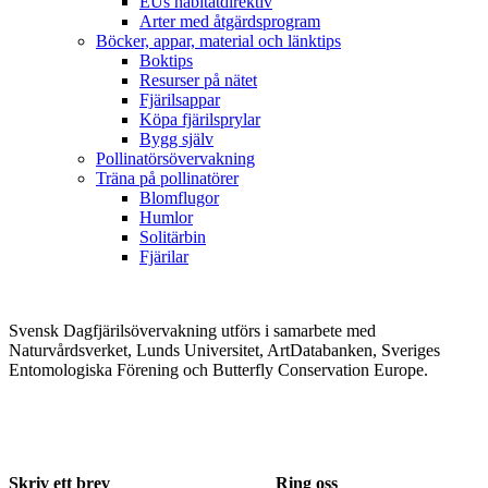
EUs habitatdirektiv
Arter med åtgärdsprogram
Böcker, appar, material och länktips
Boktips
Resurser på nätet
Fjärilsappar
Köpa fjärilsprylar
Bygg själv
Pollinatörsövervakning
Träna på pollinatörer
Blomflugor
Humlor
Solitärbin
Fjärilar
Svensk Dagfjärilsövervakning utförs i samarbete med
Naturvårdsverket, Lunds Universitet, ArtDatabanken, Sveriges
Entomologiska Förening och Butterfly Conservation Europe.
Skriv ett brev
Ring oss