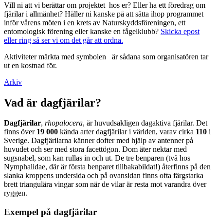
Vill ni att vi berättar om projektet hos er? Eller ha ett föredrag om
fjärilar i allmänhet? Håller ni kanske på att sätta ihop programmet
inför vårens möten i en krets av Naturskyddsföreningen, ett
entomologisk förening eller kanske en fågelklubb?
Skicka epost
eller ring så ser vi om det går att ordna.
Aktiviteter märkta med symbolen
är sådana som organisatören tar
ut en kostnad för.
Arkiv
Vad är dagfjärilar?
Dagfjärilar
,
rhopalocera
, är huvudsakligen dagaktiva fjärilar. Det
finns över
19 000
kända arter dagfjärilar i världen, varav cirka
110
i
Sverige. Dagfjärilarna känner dofter med hjälp av antenner på
huvudet och ser med stora facettögon. Dom äter nektar med
sugsnabel, som kan rullas in och ut. De tre benparen (två hos
Nymphalidae, där är första benparet tillbakabildat!) återfinns på den
slanka kroppens undersida och på ovansidan finns ofta färgstarka
brett triangulära vingar som när de vilar är resta mot varandra över
ryggen.
Exempel på dagfjärilar