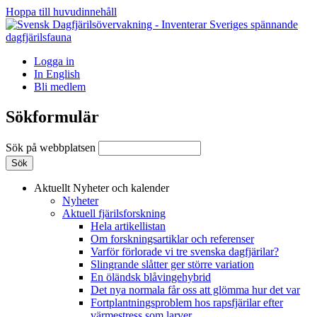
Hoppa till huvudinnehåll
Logga in
In English
Bli medlem
Sökformulär
Sök på webbplatsen
Aktuellt
Nyheter och kalender
Nyheter
Aktuell fjärilsforskning
Hela artikellistan
Om forskningsartiklar och referenser
Varför förlorade vi tre svenska dagfjärilar?
Slingrande slåtter ger större variation
En öländsk blåvingehybrid
Det nya normala får oss att glömma hur det var
Fortplantningsproblem hos rapsfjärilar efter
värmestress som larver