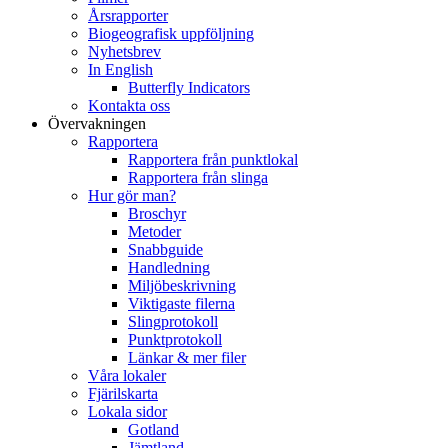
Årsrapporter
Biogeografisk uppföljning
Nyhetsbrev
In English
Butterfly Indicators
Kontakta oss
Övervakningen
Rapportera
Rapportera från punktlokal
Rapportera från slinga
Hur gör man?
Broschyr
Metoder
Snabbguide
Handledning
Miljöbeskrivning
Viktigaste filerna
Slingprotokoll
Punktprotokoll
Länkar & mer filer
Våra lokaler
Fjärilskarta
Lokala sidor
Gotland
Jämtland