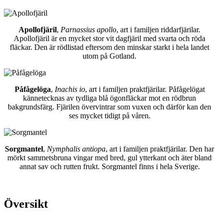
Apollofjäril
,
Parnassius apollo
, art i familjen riddarfjärilar.
Apollofjäril är en mycket stor vit dagfjäril med svarta och röda
fläckar. Den är rödlistad eftersom den minskar starkt i hela landet
utom på Gotland.
Påfågelöga
,
Inachis io
, art i familjen praktfjärilar. Påfågelögat
kännetecknas av tydliga blå ögonfläckar mot en rödbrun
bakgrundsfärg. Fjärilen övervintrar som vuxen och därför kan den
ses mycket tidigt på våren.
Sorgmantel
,
Nymphalis antiopa
, art i familjen praktfjärilar. Den har
mörkt sammetsbruna vingar med bred, gul ytterkant och äter bland
annat sav och rutten frukt. Sorgmantel finns i hela Sverige.
Översikt