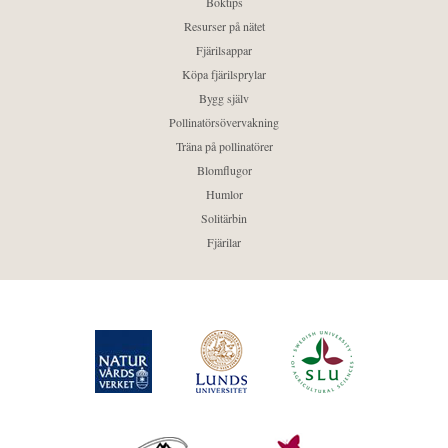
Boktips
Resurser på nätet
Fjärilsappar
Köpa fjärilsprylar
Bygg själv
Pollinatörsövervakning
Träna på pollinatörer
Blomflugor
Humlor
Solitärbin
Fjärilar