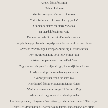
Aktuell fjärilsforskning
Hela artikellistan
Om forskningsartiklar och referenser
Varför förlorade vi tre svenska dagfjärilar?
Slingrande slåtter ger större variation
En öländsk blåvingehybrid
Det nya normala får oss att glömma hur det var
Fortplantningsproblem hos rapsfjärilar efter värmestress som larver
Svenska svartfläckiga blåvingar sprider sig i Storbritannien
Förskjuten blomning som försvar mot fjäril
Fjärilar som pollinerare – en laddad fråga
Färg, storlek och genetik skiljer skogspärlemorfjärilens former
UV-ljus avslöjar busksnabbvingens larver
Sydrovfjäril har smak för stadslivet
Handel med fjärilar omsätter miljontals dollar
Vätska i vingmembran kan ge fjärilsvingar färg
Drastisk minskning av danska habitatspecialister
Fjärilars spridning till nya områden i Sverige och Finland under 120 år <span
class="sf-description">– betydelsen av klimat, landskapstyp och arters