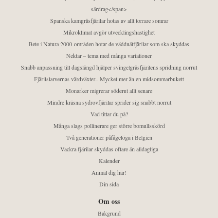
särdrag</span>
Spanska kamgräsfjärilar hotas av allt torrare somrar
Mikroklimat avgör utvecklingshastighet
Bete i Natura 2000-områden hotar de väddnätfjärilar som ska skyddas
Nektar – tema med många variationer
Snabb anpassning till dagslängd hjälper svingelgräsfjärilens spridning norrut
Fjärilslarvernas värdväxter– Mycket mer än en midsommarbukett
Monarker migrerar söderut allt senare
Mindre kräsna sydrovfjärilar sprider sig snabbt norrut
Vad tittar du på?
Många slags pollinerare ger större bomullsskörd
Två generationer påfågelöga i Belgien
Vackra fjärilar skyddas oftare än alldagliga
Kalender
Anmäl dig här!
Din sida
Om oss
Bakgrund