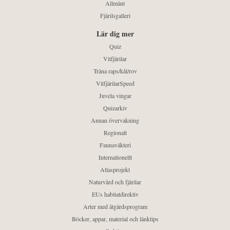
Allmänt
Fjärilsgalleri
Lär dig mer
Quiz
Vitfjärilar
Träna raps/kål/rov
VitfjärilarSpeed
Juvela vingar
Quizarkiv
Annan övervakning
Regionalt
Faunaväkteri
Internationellt
Atlasprojekt
Naturvård och fjärilar
EUs habitatdirektiv
Arter med åtgärdsprogram
Böcker, appar, material och länktips