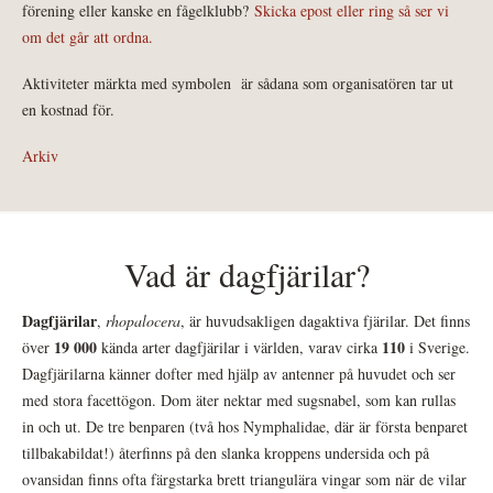
förening eller kanske en fågelklubb?
Skicka epost eller ring så ser vi
om det går att ordna.
Aktiviteter märkta med symbolen
är sådana som organisatören tar ut
en kostnad för.
Arkiv
Vad är dagfjärilar?
Dagfjärilar
,
rhopalocera
, är huvudsakligen dagaktiva fjärilar. Det finns
19 000
110
över
kända arter dagfjärilar i världen, varav cirka
i Sverige.
Dagfjärilarna känner dofter med hjälp av antenner på huvudet och ser
med stora facettögon. Dom äter nektar med sugsnabel, som kan rullas
in och ut. De tre benparen (två hos Nymphalidae, där är första benparet
tillbakabildat!) återfinns på den slanka kroppens undersida och på
ovansidan finns ofta färgstarka brett triangulära vingar som när de vilar