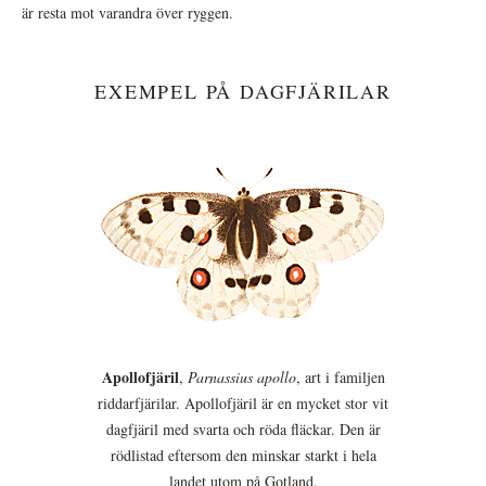
är resta mot varandra över ryggen.
EXEMPEL PÅ DAGFJÄRILAR
Apollofjäril
,
Parnassius apollo
, art i familjen
riddarfjärilar. Apollofjäril är en mycket stor vit
dagfjäril med svarta och röda fläckar. Den är
rödlistad eftersom den minskar starkt i hela
landet utom på Gotland.