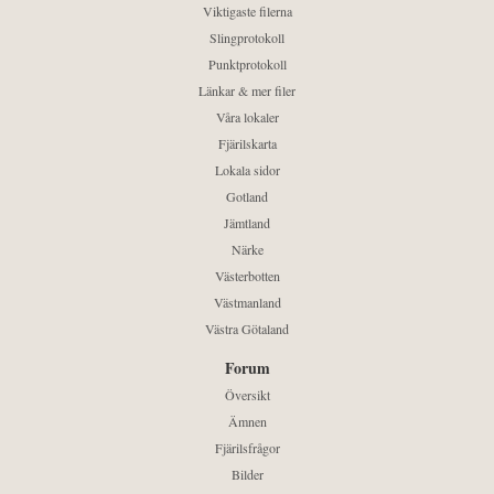
Viktigaste filerna
Slingprotokoll
Punktprotokoll
Länkar & mer filer
Våra lokaler
Fjärilskarta
Lokala sidor
Gotland
Jämtland
Närke
Västerbotten
Västmanland
Västra Götaland
Forum
Översikt
Ämnen
Fjärilsfrågor
Bilder