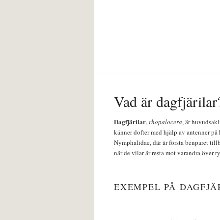
Vad är dagfjärilar
Dagfjärilar
,
rhopalocera
, är huvudsakl
känner dofter med hjälp av antenner på 
Nymphalidae, där är första benparet till
när de vilar är resta mot varandra över r
EXEMPEL PÅ DAGFJÄ