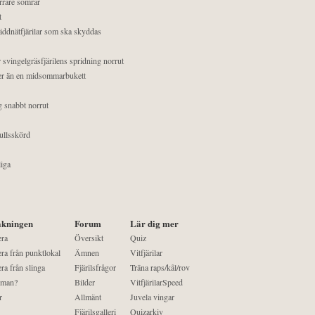
orrare somrar
t
äddnätfjärilar som ska skyddas
 svingelgräsfjärilens spridning norrut
mer än en midsommarbukett
g snabbt norrut
ullsskörd
liga
kningen
Forum
Lär dig mer
era
Översikt
Quiz
ra från punktlokal
Ämnen
Vitfjärilar
ra från slinga
Fjärilsfrågor
Träna raps/kål/rov
 man?
Bilder
VitfjärilarSpeed
r
Allmänt
Juvela vingar
Fjärilsgalleri
Quizarkiv