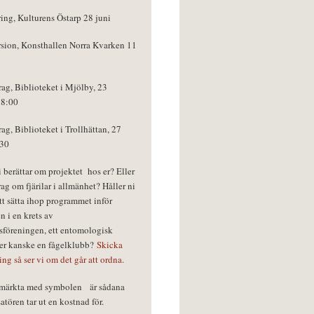
ring, Kulturens Östarp 28 juni
rsion, Konsthallen Norra Kvarken 11
rag, Biblioteket i Mjölby, 23
18:00
rag, Biblioteket i Trollhättan, 27
:30
vi berättar om projektet hos er? Eller
rag om fjärilar i allmänhet? Håller ni
tt sätta ihop programmet inför
n i en krets av
föreningen, ett entomologisk
ler kanske en fågelklubb?
Skicka
ring så ser vi om det går att ordna.
r märkta med symbolen
är sådana
tören tar ut en kostnad för.