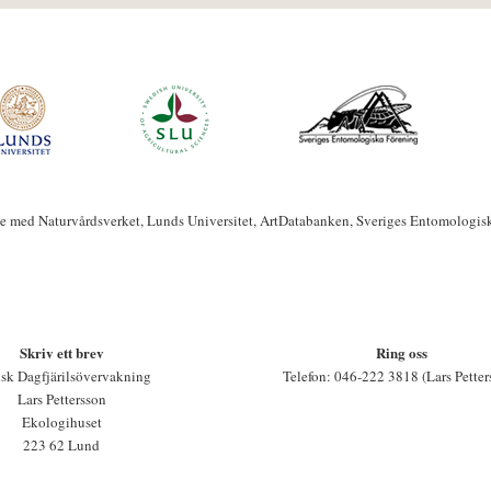
te med Naturvårdsverket, Lunds Universitet, ArtDatabanken, Sveriges Entomologis
Skriv ett brev
Ring oss
sk Dagfjärilsövervakning
Telefon: 046-222 3818 (Lars Petter
Lars Pettersson
Ekologihuset
223 62 Lund