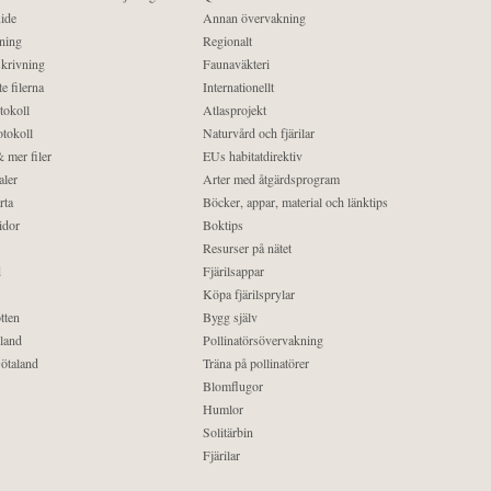
ide
Annan övervakning
ning
Regionalt
krivning
Faunaväkteri
e filerna
Internationellt
tokoll
Atlasprojekt
tokoll
Naturvård och fjärilar
 mer filer
EUs habitatdirektiv
aler
Arter med åtgärdsprogram
rta
Böcker, appar, material och länktips
idor
Boktips
Resurser på nätet
d
Fjärilsappar
Köpa fjärilsprylar
tten
Bygg själv
land
Pollinatörsövervakning
ötaland
Träna på pollinatörer
Blomflugor
Humlor
Solitärbin
Fjärilar