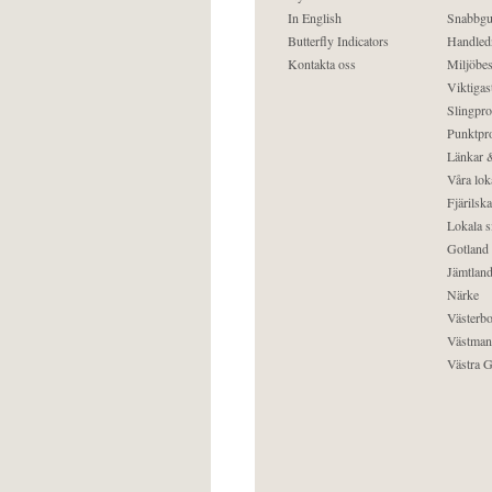
In English
Snabbgu
Butterfly Indicators
Handled
Kontakta oss
Miljöbes
Viktigast
Slingpro
Punktpro
Länkar &
Våra lok
Fjärilska
Lokala s
Gotland
Jämtlan
Närke
Västerbo
Västman
Västra G