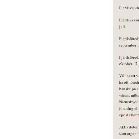
Fjärilsvand
Fjärilsexku
juli
Fjärilsföred
september 
Fjärilsföred
oktober 17
Vill ni att 
ha ett föred
kanske på a
vårens möte
Naturskydds
förening el
epost eller 
Aktivitete
som organisa