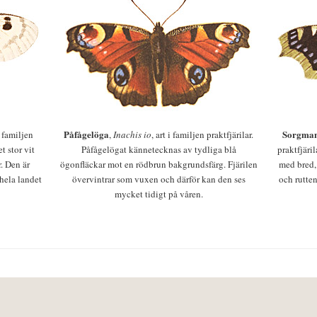
Påfågelöga
Sorgman
 i familjen
,
Inachis io
, art i familjen praktfjärilar.
t stor vit
Påfågelögat kännetecknas av tydliga blå
praktfjäri
r. Den är
ögonfläckar mot en rödbrun bakgrundsfärg. Fjärilen
med bred,
 hela landet
övervintrar som vuxen och därför kan den ses
och rutten
mycket tidigt på våren.