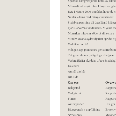
Spanska kamgräsfjärilar hotas av allt t
Mikroklimat avgör utvecklingshastighe
Bete i Natura 2000-områden hotar de v
Nektar – tema med många variationer
Snabb anpassning till dagslängd hjälper
Fjärilslarvernas värdväxter– Mycket 
Monarker migrerar söderut allt senare
Mindre kräsna sydrovfjärilar sprider si
Vad tittar du på?
Många slags pollinerare ger större bom
Två generationer påfågelöga i Belgien
Vackra fjärilar skyddas oftare än alldag
Kalender
Anmäl dig här!
Din sida
Om oss
Överva
Bakgrund
Rapport
Vad gör vi
Rapporte
Filmer
Rapporte
Årsrapporter
Hur gör
Biogeografisk uppföljning
Broschy
Nyhetsbrev
Metoder