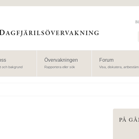
B
Sök
oss
Övervakningen
Forum
t och bakgrund
Rapportera eller sök
Visa, diskutera, artbestäm
PÅ G