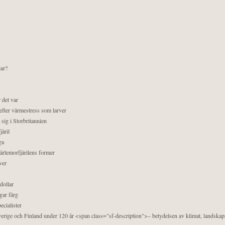
lar?
 det var
efter värmestress som larver
sig i Storbritannien
äril
ga
pärlemorfjärilens former
ver
dollar
gar färg
ecialister
 Sverige och Finland under 120 år <span class="sf-description">– betydelsen av klimat, landska