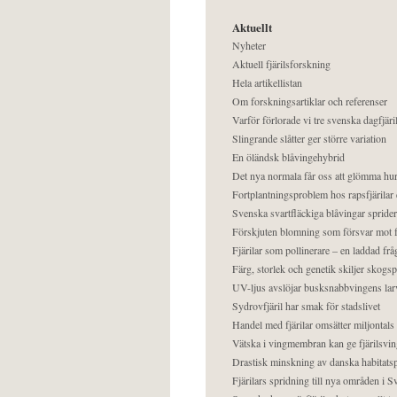
Aktuellt
Nyheter
Aktuell fjärilsforskning
Hela artikellistan
Om forskningsartiklar och referenser
Varför förlorade vi tre svenska dagfjäri
Slingrande slåtter ger större variation
En öländsk blåvingehybrid
Det nya normala får oss att glömma hur
Fortplantningsproblem hos rapsfjärilar 
Svenska svartfläckiga blåvingar sprider 
Förskjuten blomning som försvar mot fj
Fjärilar som pollinerare – en laddad frå
Färg, storlek och genetik skiljer skogs
UV-ljus avslöjar busksnabbvingens lar
Sydrovfjäril har smak för stadslivet
Handel med fjärilar omsätter miljontals 
Vätska i vingmembran kan ge fjärilsvin
Drastisk minskning av danska habitatsp
Fjärilars spridning till nya områden i