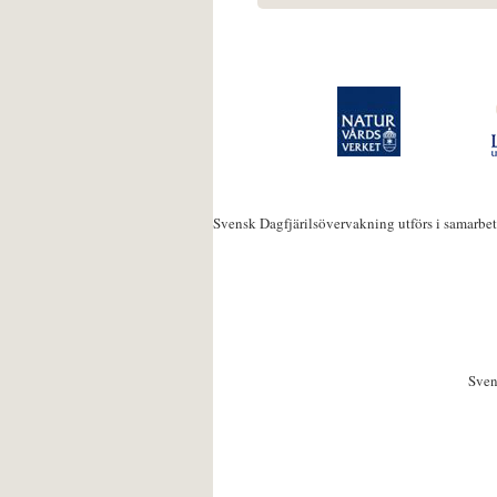
Svensk Dagfjärilsövervakning utförs i samarbe
Sven