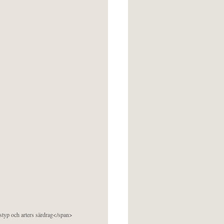
pstyp och arters särdrag</span>