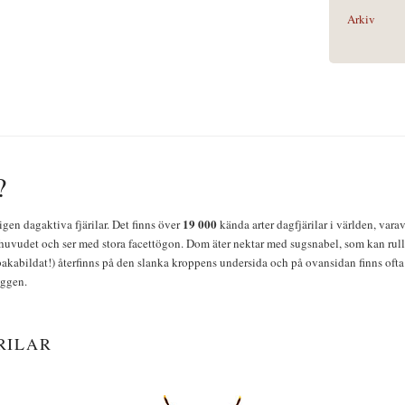
Arkiv
?
19 000
igen dagaktiva fjärilar. Det finns över
kända arter dagfjärilar i världen, vara
huvudet och ser med stora facettögon. Dom äter nektar med sugsnabel, som kan rulla
bakabildat!) återfinns på den slanka kroppens undersida och på ovansidan finns ofta 
yggen.
RILAR