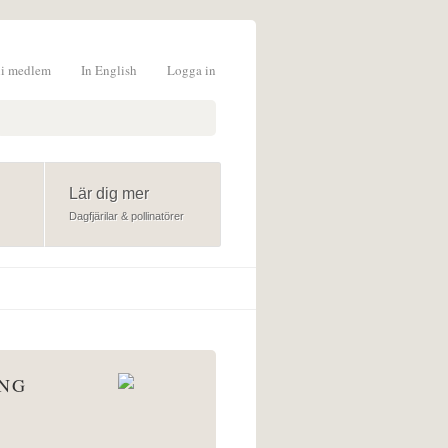
li medlem
In English
Logga in
formulär
Lär dig mer
Dagfjärilar & pollinatörer
ÅNG