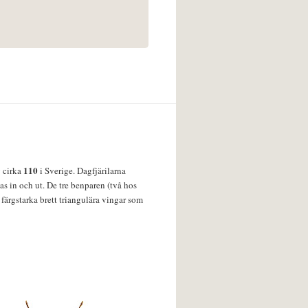
110
v cirka
i Sverige. Dagfjärilarna
s in och ut. De tre benparen (två hos
färgstarka brett triangulära vingar som