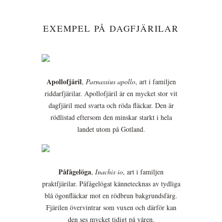
EXEMPEL PÅ DAGFJÄRILAR
Apollofjäril
,
Parnassius apollo
, art i familjen
riddarfjärilar. Apollofjäril är en mycket stor vit
dagfjäril med svarta och röda fläckar. Den är
rödlistad eftersom den minskar starkt i hela
landet utom på Gotland.
Påfågelöga
,
Inachis io
, art i familjen
praktfjärilar. Påfågelögat kännetecknas av tydliga
blå ögonfläckar mot en rödbrun bakgrundsfärg.
Fjärilen övervintrar som vuxen och därför kan
den ses mycket tidigt på våren.