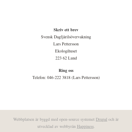
Skriv ett brev
Svensk Dagfjärilsövervakning
Lars Pettersson
Ekologihuset
223 62 Lund
Ring oss
Telefon: 046-222 3818 (Lars Pettersson)
Webbplatsen är byggd med open-source systemet
Drupal
och är
utvecklad av webbyrån
Happiness
.