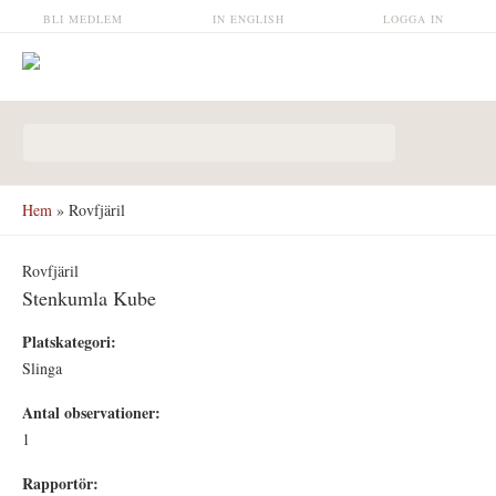
Hoppa till huvudinnehåll
BLI MEDLEM
IN ENGLISH
LOGGA IN
Sökformulär
Hem
» Rovfjäril
Rovfjäril
Stenkumla Kube
Platskategori:
Slinga
Antal observationer:
1
Rapportör: