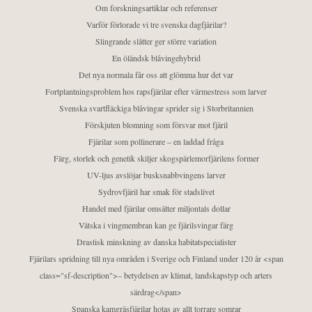
Om forskningsartiklar och referenser
Varför förlorade vi tre svenska dagfjärilar?
Slingrande slåtter ger större variation
En öländsk blåvingehybrid
Det nya normala får oss att glömma hur det var
Fortplantningsproblem hos rapsfjärilar efter värmestress som larver
Svenska svartfläckiga blåvingar sprider sig i Storbritannien
Förskjuten blomning som försvar mot fjäril
Fjärilar som pollinerare – en laddad fråga
Färg, storlek och genetik skiljer skogspärlemorfjärilens former
UV-ljus avslöjar busksnabbvingens larver
Sydrovfjäril har smak för stadslivet
Handel med fjärilar omsätter miljontals dollar
Vätska i vingmembran kan ge fjärilsvingar färg
Drastisk minskning av danska habitatspecialister
Fjärilars spridning till nya områden i Sverige och Finland under 120 år <span
class="sf-description">– betydelsen av klimat, landskapstyp och arters
särdrag</span>
Spanska kamgräsfjärilar hotas av allt torrare somrar