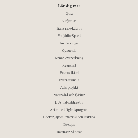
Lär dig mer
Quiz
Vitfjärilar
Träna raps/kål/rov
VitfjärilarSpeed
Juvela vingar
Quizarkiv
Annan övervakning
Regionalt
Faunaväkteri
Internationellt
Atlasprojekt
Naturvård och fjärilar
EUs habitatdirektiv
Arter med åtgärdsprogram
Böcker, appar, material och länktips
Boktips
Resurser på nätet