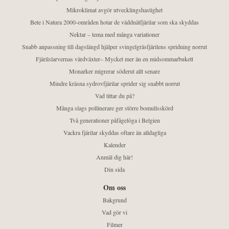
Mikroklimat avgör utvecklingshastighet
Bete i Natura 2000-områden hotar de väddnätfjärilar som ska skyddas
Nektar – tema med många variationer
Snabb anpassning till dagslängd hjälper svingelgräsfjärilens spridning norrut
Fjärilslarvernas värdväxter– Mycket mer än en midsommarbukett
Monarker migrerar söderut allt senare
Mindre kräsna sydrovfjärilar sprider sig snabbt norrut
Vad tittar du på?
Många slags pollinerare ger större bomullsskörd
Två generationer påfågelöga i Belgien
Vackra fjärilar skyddas oftare än alldagliga
Kalender
Anmäl dig här!
Din sida
Om oss
Bakgrund
Vad gör vi
Filmer