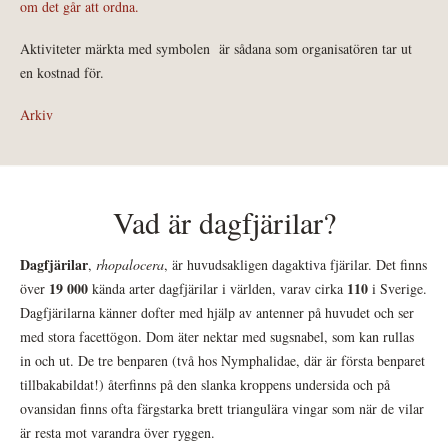
om det går att ordna.
Aktiviteter märkta med symbolen
är sådana som organisatören tar ut
en kostnad för.
Arkiv
Vad är dagfjärilar?
Dagfjärilar
,
rhopalocera
, är huvudsakligen dagaktiva fjärilar. Det finns
19 000
110
över
kända arter dagfjärilar i världen, varav cirka
i Sverige.
Dagfjärilarna känner dofter med hjälp av antenner på huvudet och ser
med stora facettögon. Dom äter nektar med sugsnabel, som kan rullas
in och ut. De tre benparen (två hos Nymphalidae, där är första benparet
tillbakabildat!) återfinns på den slanka kroppens undersida och på
ovansidan finns ofta färgstarka brett triangulära vingar som när de vilar
är resta mot varandra över ryggen.