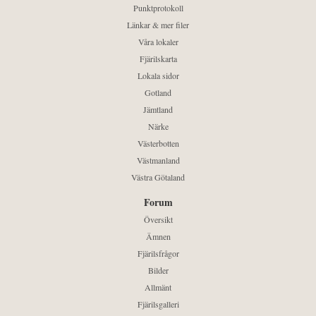
Punktprotokoll
Länkar & mer filer
Våra lokaler
Fjärilskarta
Lokala sidor
Gotland
Jämtland
Närke
Västerbotten
Västmanland
Västra Götaland
Forum
Översikt
Ämnen
Fjärilsfrågor
Bilder
Allmänt
Fjärilsgalleri