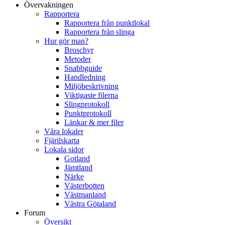
Övervakningen
Rapportera
Rapportera från punktlokal
Rapportera från slinga
Hur gör man?
Broschyr
Metoder
Snabbguide
Handledning
Miljöbeskrivning
Viktigaste filerna
Slingprotokoll
Punktprotokoll
Länkar & mer filer
Våra lokaler
Fjärilskarta
Lokala sidor
Gotland
Jämtland
Närke
Västerbotten
Västmanland
Västra Götaland
Forum
Översikt