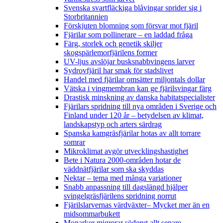
Svenska svartfläckiga blåvingar sprider sig i
Storbritannien
Förskjuten blomning som försvar mot fjäril
Fjärilar som pollinerare – en laddad fråga
Färg, storlek och genetik skiljer
skogspärlemorfjärilens former
UV-ljus avslöjar busksnabbvingens larver
Sydrovfjäril har smak för stadslivet
Handel med fjärilar omsätter miljontals dollar
Vätska i vingmembran kan ge fjärilsvingar färg
Drastisk minskning av danska habitatspecialister
Fjärilars spridning till nya områden i Sverige och
Finland under 120 år
– betydelsen av klimat,
landskapstyp och arters särdrag
Spanska kamgräsfjärilar hotas av allt torrare
somrar
Mikroklimat avgör utvecklingshastighet
Bete i Natura 2000-områden hotar de
väddnätfjärilar som ska skyddas
Nektar – tema med många variationer
Snabb anpassning till dagslängd hjälper
svingelgräsfjärilens spridning norrut
Fjärilslarvernas värdväxter– Mycket mer än en
midsommarbukett
Monarker migrerar söderut allt senare