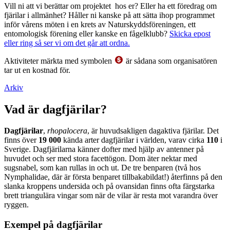
Vill ni att vi berättar om projektet hos er? Eller ha ett föredrag om
fjärilar i allmänhet? Håller ni kanske på att sätta ihop programmet
inför vårens möten i en krets av Naturskyddsföreningen, ett
entomologisk förening eller kanske en fågelklubb?
Skicka epost
eller ring så ser vi om det går att ordna.
Aktiviteter märkta med symbolen
är sådana som organisatören
tar ut en kostnad för.
Arkiv
Vad är dagfjärilar?
Dagfjärilar
,
rhopalocera
, är huvudsakligen dagaktiva fjärilar. Det
finns över
19 000
kända arter dagfjärilar i världen, varav cirka
110
i
Sverige. Dagfjärilarna känner dofter med hjälp av antenner på
huvudet och ser med stora facettögon. Dom äter nektar med
sugsnabel, som kan rullas in och ut. De tre benparen (två hos
Nymphalidae, där är första benparet tillbakabildat!) återfinns på den
slanka kroppens undersida och på ovansidan finns ofta färgstarka
brett triangulära vingar som när de vilar är resta mot varandra över
ryggen.
Exempel på dagfjärilar