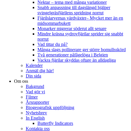
Nektar – tema med många variationer
Snabb anpassning till dagslängd hjälper
svingelgräsfjärilens spridning norrut
Fjärilslarvernas värdväxter– Mycket mer än en
midsommarbukett
Monarker migrerar söderut allt senare
Mindre kräsna sydrovfjärilar sprider sig snabbt
norrut
Vad tittar du på?
Många slags pollinerare ger större bomullsskörd
Två generationer påfågelöga i Belgien
Vackra fjärilar skyddas oftare än alldagliga
Kalender
Anmäl dig här!
Din sida
Om oss
Bakgrund
Vad gör vi
Filmer
Årsrapporter
Biogeografisk uppföljning
Nyhetsbrev
In English
Butterfly Indicators
Kontakta oss