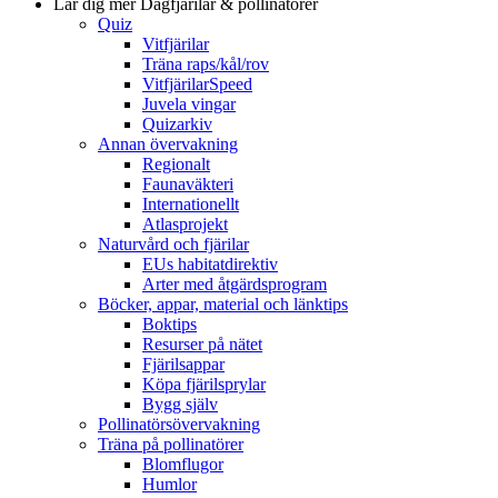
Lär dig mer
Dagfjärilar & pollinatörer
Quiz
Vitfjärilar
Träna raps/kål/rov
VitfjärilarSpeed
Juvela vingar
Quizarkiv
Annan övervakning
Regionalt
Faunaväkteri
Internationellt
Atlasprojekt
Naturvård och fjärilar
EUs habitatdirektiv
Arter med åtgärdsprogram
Böcker, appar, material och länktips
Boktips
Resurser på nätet
Fjärilsappar
Köpa fjärilsprylar
Bygg själv
Pollinatörsövervakning
Träna på pollinatörer
Blomflugor
Humlor