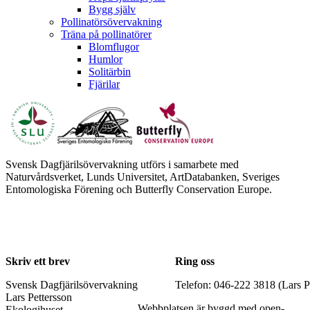
Bygg själv
Pollinatörsövervakning
Träna på pollinatörer
Blomflugor
Humlor
Solitärbin
Fjärilar
Svensk Dagfjärilsövervakning utförs i samarbete med
Naturvårdsverket, Lunds Universitet, ArtDatabanken, Sveriges
Entomologiska Förening och Butterfly Conservation Europe.
Skriv ett brev
Ring oss
Svensk Dagfjärilsövervakning
Telefon: 046-222 3818 (Lars P
Lars Pettersson
Webbplatsen är byggd med open-
Ekologihuset