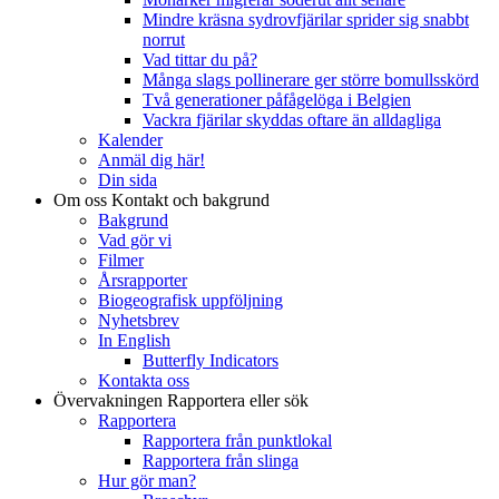
Mindre kräsna sydrovfjärilar sprider sig snabbt
norrut
Vad tittar du på?
Många slags pollinerare ger större bomullsskörd
Två generationer påfågelöga i Belgien
Vackra fjärilar skyddas oftare än alldagliga
Kalender
Anmäl dig här!
Din sida
Om oss
Kontakt och bakgrund
Bakgrund
Vad gör vi
Filmer
Årsrapporter
Biogeografisk uppföljning
Nyhetsbrev
In English
Butterfly Indicators
Kontakta oss
Övervakningen
Rapportera eller sök
Rapportera
Rapportera från punktlokal
Rapportera från slinga
Hur gör man?