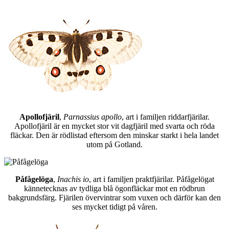
Apollofjäril
,
Parnassius apollo
, art i familjen riddarfjärilar.
Apollofjäril är en mycket stor vit dagfjäril med svarta och röda
fläckar. Den är rödlistad eftersom den minskar starkt i hela landet
utom på Gotland.
Påfågelöga
,
Inachis io
, art i familjen praktfjärilar. Påfågelögat
kännetecknas av tydliga blå ögonfläckar mot en rödbrun
bakgrundsfärg. Fjärilen övervintrar som vuxen och därför kan den
ses mycket tidigt på våren.