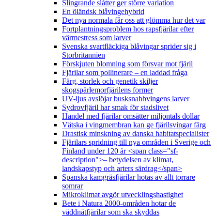
Slingrande slåtter ger större variation
En öländsk blåvingehybrid
Det nya normala får oss att glömma hur det var
Fortplantningsproblem hos rapsfjärilar efter
värmestress som larver
Svenska svartfläckiga blåvingar sprider sig i
Storbritannien
Förskjuten blomning som försvar mot fjäril
Fjärilar som pollinerare – en laddad fråga
Färg, storlek och genetik skiljer
skogspärlemorfjärilens former
UV-ljus avslöjar busksnabbvingens larver
Sydrovfjäril har smak för stadslivet
Handel med fjärilar omsätter miljontals dollar
Vätska i vingmembran kan ge fjärilsvingar färg
Drastisk minskning av danska habitatspecialister
Fjärilars spridning till nya områden i Sverige och
Finland under 120 år <span class="sf-
description">– betydelsen av klimat,
landskapstyp och arters särdrag</span>
Spanska kamgräsfjärilar hotas av allt torrare
somrar
Mikroklimat avgör utvecklingshastighet
Bete i Natura 2000-områden hotar de
väddnätfjärilar som ska skyddas