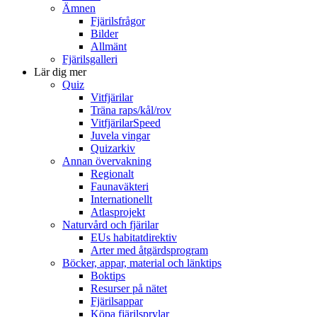
Ämnen
Fjärilsfrågor
Bilder
Allmänt
Fjärilsgalleri
Lär dig mer
Quiz
Vitfjärilar
Träna raps/kål/rov
VitfjärilarSpeed
Juvela vingar
Quizarkiv
Annan övervakning
Regionalt
Faunaväkteri
Internationellt
Atlasprojekt
Naturvård och fjärilar
EUs habitatdirektiv
Arter med åtgärdsprogram
Böcker, appar, material och länktips
Boktips
Resurser på nätet
Fjärilsappar
Köpa fjärilsprylar