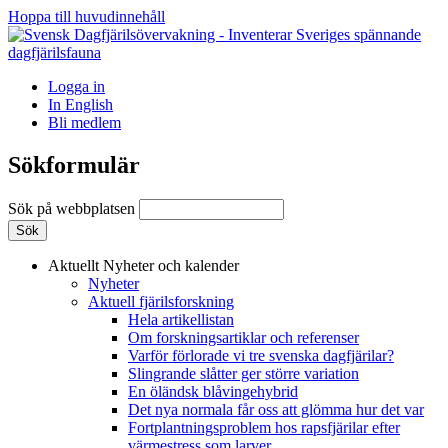
Hoppa till huvudinnehåll
Logga in
In English
Bli medlem
Sökformulär
Sök på webbplatsen
Aktuellt
Nyheter och kalender
Nyheter
Aktuell fjärilsforskning
Hela artikellistan
Om forskningsartiklar och referenser
Varför förlorade vi tre svenska dagfjärilar?
Slingrande slåtter ger större variation
En öländsk blåvingehybrid
Det nya normala får oss att glömma hur det var
Fortplantningsproblem hos rapsfjärilar efter
värmestress som larver