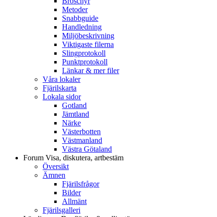
Broschyr
Metoder
Snabbguide
Handledning
Miljöbeskrivning
Viktigaste filerna
Slingprotokoll
Punktprotokoll
Länkar & mer filer
Våra lokaler
Fjärilskarta
Lokala sidor
Gotland
Jämtland
Närke
Västerbotten
Västmanland
Västra Götaland
Forum
Visa, diskutera, artbestäm
Översikt
Ämnen
Fjärilsfrågor
Bilder
Allmänt
Fjärilsgalleri